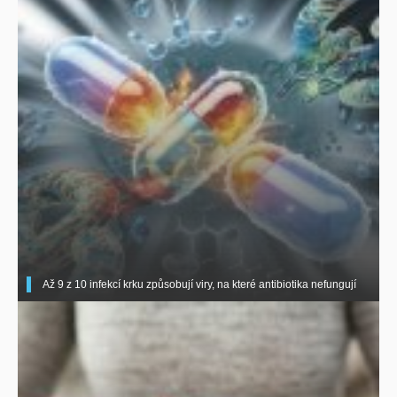
Až 9 z 10 infekcí krku způsobují viry, na které antibiotika nefungují