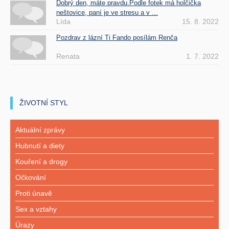
Dobrý den, máte pravdu.Podle fotek má holčička
neštovice, paní je ve stresu a v ...
Lída
15. 8. 2022
Pozdrav z lázní Ti Fando posílám Renča
Renata
1. 7. 2022
ŽIVOTNÍ STYL
Aktuální zprávy
Hubnutí a diety
Kouření a drogy
Očkování
Proti únavě
Sex a vztahy
Úrazy