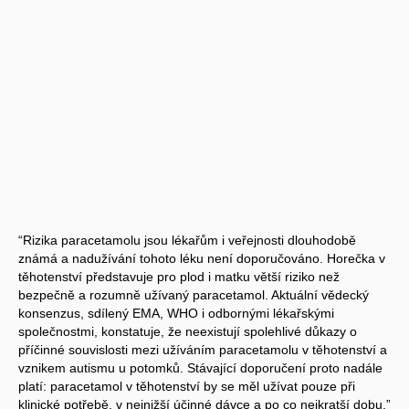
“Rizika paracetamolu jsou lékařům i veřejnosti dlouhodobě
známá a nadužívání tohoto léku není doporučováno. Horečka v
těhotenství představuje pro plod i matku větší riziko než
bezpečně a rozumně užívaný paracetamol. Aktuální vědecký
konsenzus, sdílený EMA, WHO i odbornými lékařskými
společnostmi, konstatuje, že neexistují spolehlivé důkazy o
příčinné souvislosti mezi užíváním paracetamolu v těhotenství a
vznikem autismu u potomků. Stávající doporučení proto nadále
platí: paracetamol v těhotenství by se měl užívat pouze při
klinické potřebě, v nejnižší účinné dávce a po co nejkratší dobu,”