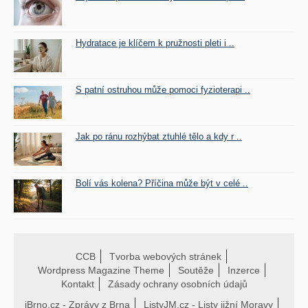
Hydratace je klíčem k pružnosti pleti i ..
S patní ostruhou může pomoci fyzioterapi ..
Jak po ránu rozhýbat ztuhlé tělo a kdy r ..
Bolí vás kolena? Příčina může být v celé ..
CCB
Tvorba webových stránek
Wordpress Magazine Theme
Soutěže
Inzerce
Kontakt
Zásady ochrany osobních údajů
iBrno.cz - Zprávy z Brna
ListyJM.cz - Listy jižní Moravy