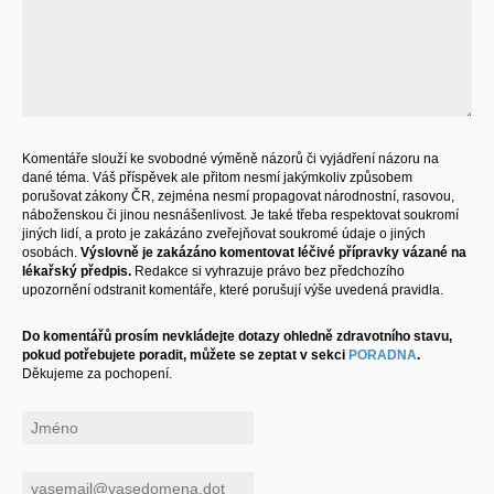
Komentáře slouží ke svobodné výměně názorů či vyjádření názoru na
dané téma. Váš příspěvek ale přitom nesmí jakýmkoliv způsobem
porušovat zákony ČR, zejména nesmí propagovat národnostní, rasovou,
náboženskou či jinou nesnášenlivost. Je také třeba respektovat soukromí
jiných lidí, a proto je zakázáno zveřejňovat soukromé údaje o jiných
osobách.
Výslovně je zakázáno komentovat léčivé přípravky vázané na
lékařský předpis.
Redakce si vyhrazuje právo bez předchozího
upozornění odstranit komentáře, které porušují výše uvedená pravidla.
Do komentářů prosím nevkládejte dotazy ohledně zdravotního stavu,
pokud potřebujete poradit, můžete se zeptat v sekci
PORADNA
.
Děkujeme za pochopení.