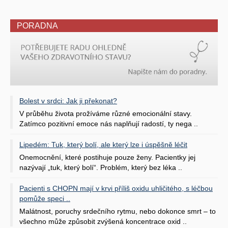
PORADNA
Bolest v srdci: Jak ji překonat?
V průběhu života prožíváme různé emocionální stavy.
Zatímco pozitivní emoce nás naplňují radostí, ty nega ..
Lipedém: Tuk, který bolí, ale který lze i úspěšně léčit
Onemocnění, které postihuje pouze ženy. Pacientky jej
nazývají „tuk, který bolí“. Problém, který bez léka ..
Pacienti s CHOPN mají v krvi příliš oxidu uhličitého, s léčbou
pomůže speci ..
Malátnost, poruchy srdečního rytmu, nebo dokonce smrt – to
všechno může způsobit zvýšená koncentrace oxid ..