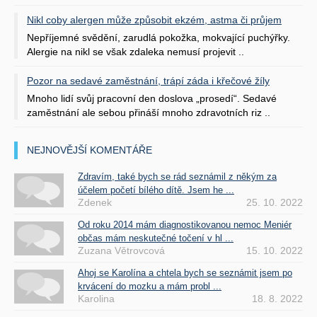
Nikl coby alergen může způsobit ekzém, astma či průjem
Nepříjemné svědění, zarudlá pokožka, mokvající puchýřky.
Alergie na nikl se však zdaleka nemusí projevit ..
Pozor na sedavé zaměstnání, trápí záda i křečové žíly
Mnoho lidí svůj pracovní den doslova „prosedí“. Sedavé
zaměstnání ale sebou přináší mnoho zdravotních riz ..
NEJNOVĚJŠÍ KOMENTÁŘE
Zdravím, také bych se rád seznámil z někým za
účelem početí bílého dítě. Jsem he ...
Zdenek
25. 10. 2022
Od roku 2014 mám diagnostikovanou nemoc Meniér
občas mám neskutečné točení v hl ...
Zuzana Větrovcová
15. 10. 2022
Ahoj se Karolína a chtela bych se seznámit jsem po
krvácení do mozku a mám probl ...
Karolina
18. 8. 2022