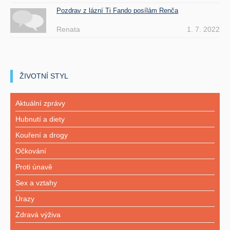
Pozdrav z lázní Ti Fando posílám Renča
Renata
1. 7. 2022
ŽIVOTNÍ STYL
Aktuální zprávy
Hubnutí a diety
Kouření a drogy
Očkování
Proti únavě
Sex a vztahy
Úrazy
Zdravá výživa