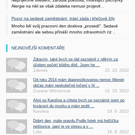
Nepříjemné svědění, zarudlá pokožka, mokvající puchýřky.
Alergie na nikl se však zdaleka nemusí projevit ..
Pozor na sedavé zaměstnání, trápí záda i křečové žíly
Mnoho lidí svůj pracovní den doslova „prosedí“. Sedavé
zaměstnání ale sebou přináší mnoho zdravotních riz ..
NEJNOVĚJŠÍ KOMENTÁŘE
Zdravím, také bych se rád seznámil z někým za
účelem početí bílého dítě. Jsem he ...
Zdenek
25. 10. 2022
Od roku 2014 mám diagnostikovanou nemoc Meniér
občas mám neskutečné točení v hl ...
Zuzana Větrovcová
15. 10. 2022
Ahoj se Karolína a chtela bych se seznámit jsem po
krvácení do mozku a mám probl ...
Karolina
18. 8. 2022
Dobrý den, máte pravdu.Podle fotek má holčička
neštovice, paní je ve stresu a v ...
Lída
15. 8. 2022