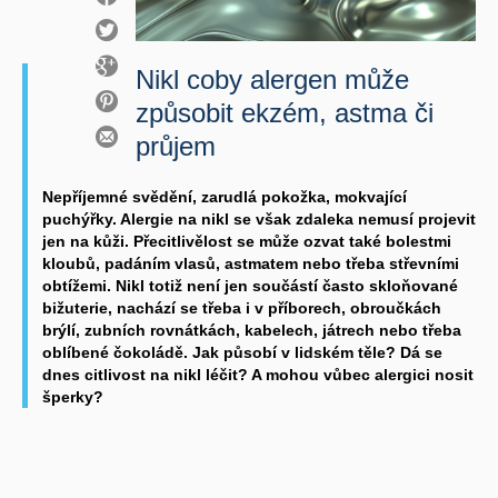
Nikl coby alergen může
způsobit ekzém, astma či
průjem
Nepříjemné svědění, zarudlá pokožka, mokvající
puchýřky. Alergie na nikl se však zdaleka nemusí projevit
jen na kůži. Přecitlivělost se může ozvat také bolestmi
kloubů, padáním vlasů, astmatem nebo třeba střevními
obtížemi. Nikl totiž není jen součástí často skloňované
bižuterie, nachází se třeba i v příborech, obroučkách
brýlí, zubních rovnátkách, kabelech, játrech nebo třeba
oblíbené čokoládě. Jak působí v lidském těle? Dá se
dnes citlivost na nikl léčit? A mohou vůbec alergici nosit
šperky?