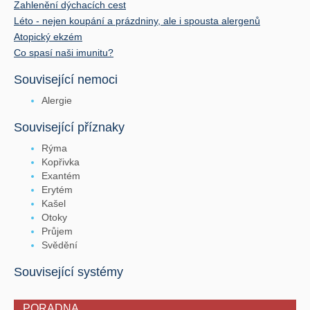
Zahlenění dýchacích cest
Léto - nejen koupání a prázdniny, ale i spousta alergenů
Atopický ekzém
Co spasí naši imunitu?
Související nemoci
Alergie
Související příznaky
Rýma
Kopřivka
Exantém
Erytém
Kašel
Otoky
Průjem
Svědění
Související systémy
PORADNA