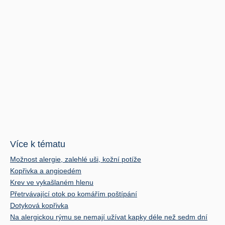
Více k tématu
Možnost alergie, zalehlé uši, kožní potíže
Kopřivka a angioedém
Krev ve vykašlaném hlenu
Přetrvávající otok po komářím poštípání
Dotyková kopřivka
Na alergickou rýmu se nemají užívat kapky déle než sedm dní