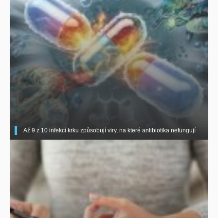
Až 9 z 10 infekcí krku způsobují viry, na které antibiotika nefungují