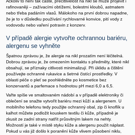
Ačkoliv to není tak časté, přecitlivělost na nikl se může projevit i
rafinovaněji – zažívacími obtížemi, bolestmi kloubů, astmatem
nebo třeba padáním vlasů. Málokoho na první dobrou napadne,
že je to v důsledku používání rychlovarné konvice, pití vody z
vodovodu nebo vaření potravin z konzerv.
V případě alergie vytvořte ochrannou bariéru,
alergenu se vyhněte
Špatnou zprávou je, že alergie na nikl prozatím není léčitelná.
Dobrou zprávou je, že omezením kontaktu s předměty, které nikl
obsahují, se příznaky citlivosti minimalizují. Při úklidu a čištění
používejte ochranné rukavice a šetrné čistící prostředky. V
oblasti péče o pleť se poohlédněte po kosmetice bez
konzervantů a parfemace s hodnotou pH mezi 6,0 a 6,5.
Vařte spíše ve smaltovaném nádobí a v případě elektroniky či
oblečení se snažte vytvořit bariéru mezi kůží a alergenem. U
mobilního telefonu tedy použijte ochranný obal, zip či knoflík u
kalhot můžete podložit kouskem textilu či kůže, případně je
zkusit ze zadní strany natřít průsvitným lakem na nehty.
Možností je také v místě styku kůže a alergenu použít náplast.
Pokud u vás již došlo k poranění kůže vlivem působení niklu,