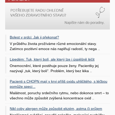
Bolest v srdci: Jak ji překonat?
V průběhu života prožíváme různé emocionální stavy.
Zatímco pozitivní emoce nás naplňují radostí, ty nega ..
Lipedém: Tuk, který bolí, ale který lze i úspěšně léčit
Onemocnění, které postihuje pouze ženy. Pacientky jej
nazývají „tuk, který bolí“. Problém, který bez léka ..
Pacienti s CHOPN mají v krvi příliš oxidu uhličitého, s léčbou
pomůže speci ..
Malátnost, poruchy srdečního rytmu, nebo dokonce smrt – to
všechno může způsobit zvýšená koncentrace oxid ..
Nikl coby alergen může způsobit ekzém, astma či průjem