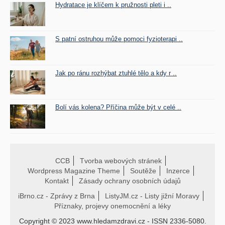
Hydratace je klíčem k pružnosti pleti i ..
S patní ostruhou může pomoci fyzioterapi ..
Jak po ránu rozhýbat ztuhlé tělo a kdy r ..
Bolí vás kolena? Příčina může být v celé ..
CCB
Tvorba webových stránek
Wordpress Magazine Theme
Soutěže
Inzerce
Kontakt
Zásady ochrany osobních údajů
iBrno.cz - Zprávy z Brna
ListyJM.cz - Listy jižní Moravy
Příznaky, projevy onemocnění a léky
Copyright © 2023 www.hledamzdravi.cz - ISSN 2336-5080.