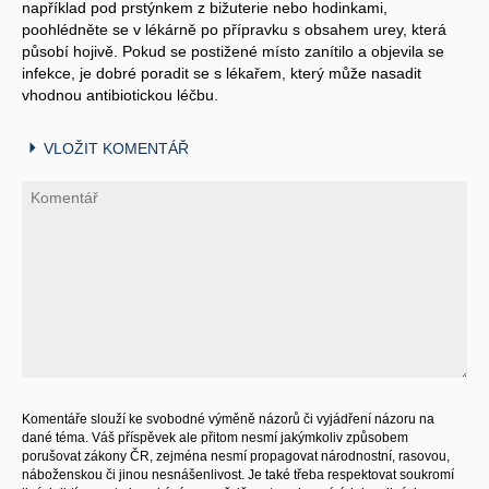
například pod prstýnkem z bižuterie nebo hodinkami,
poohlédněte se v lékárně po přípravku s obsahem urey, která
působí hojivě. Pokud se postižené místo zanítilo a objevila se
infekce, je dobré poradit se s lékařem, který může nasadit
vhodnou antibiotickou léčbu.
VLOŽIT KOMENTÁŘ
Komentáře slouží ke svobodné výměně názorů či vyjádření názoru na
dané téma. Váš příspěvek ale přitom nesmí jakýmkoliv způsobem
porušovat zákony ČR, zejména nesmí propagovat národnostní, rasovou,
náboženskou či jinou nesnášenlivost. Je také třeba respektovat soukromí