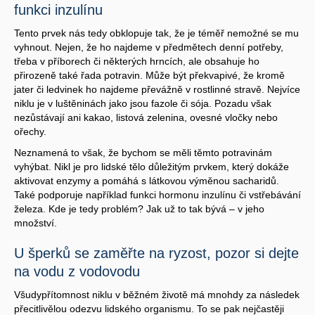
funkci inzulínu
Tento prvek nás tedy obklopuje tak, že je téměř nemožné se mu
vyhnout. Nejen, že ho najdeme v předmětech denní potřeby,
třeba v příborech či některých hrncích, ale obsahuje ho
přirozeně také řada potravin. Může být překvapivé, že kromě
jater či ledvinek ho najdeme převážně v rostlinné stravě. Nejvíce
niklu je v luštěninách jako jsou fazole či sója. Pozadu však
nezůstávají ani kakao, listová zelenina, ovesné vločky nebo
ořechy.
Neznamená to však, že bychom se měli těmto potravinám
vyhýbat. Nikl je pro lidské tělo důležitým prvkem, který dokáže
aktivovat enzymy a pomáhá s látkovou výměnou sacharidů.
Také podporuje například funkci hormonu inzulínu či vstřebávání
železa. Kde je tedy problém? Jak už to tak bývá – v jeho
množství.
U šperků se zaměřte na ryzost, pozor si dejte
na vodu z vodovodu
Všudypřítomnost niklu v běžném životě má mnohdy za následek
přecitlivělou odezvu lidského organismu. To se pak nejčastěji