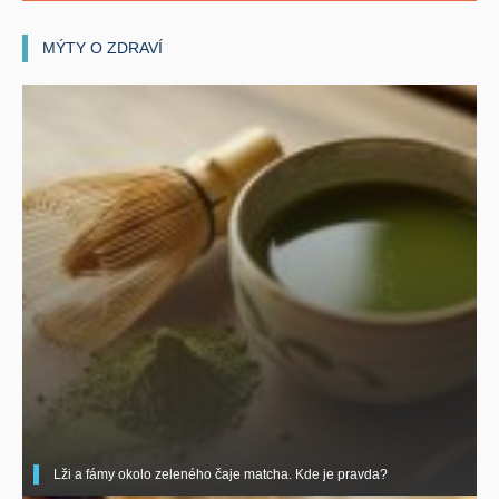
MÝTY O ZDRAVÍ
Lži a fámy okolo zeleného čaje matcha. Kde je pravda?