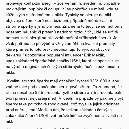
projevuje kontaktní alergií – zčervenáním, svěděním, případně
mokvajícími pupínky či odlupující se pokožkou v místě, kde se
kůže stýká s předmětem z niklu. Typicky se alergie na nikl
objevuje u žen, které nosí bižuterii, případně méně kvalitní
stříbrné šperky s jeho příměsí. Znamená to tedy, že se mohou s
nošením náušnic či prstenů nadobro rozloučit? „Lidé se určitě
nemusí kvůli alergii na nikl vzdát nošení stříbrných šperků. Je
však potřeba se při výběru vždy zaměřit na kvalitní produkty,
které příměs tohoto prvku neobsahují. To výrobci obvykle
deklarují,“ upozorňuje populární influencer Erik Meldik,
spoluzakladatel šperkařské značky USHI, která se specializuje
na výrobu originálních českých stříbrných náušnic bez obsahu
niklu.
„Kvalitní stříbrné šperky mají označení ryzosti 925/1000 a jsou
známé také pod označením sterlingové stříbro. To znamená, že
slitina obsahuje 92,5 procenta ryzího stříbra a 7,5 procenta pak
tvoří příměs, nejčastěji měď. V ideálním případě by pak měly být
šperky také povrchově rhodiované, což zvyšuje jejich odolnost
proti oděru,“ radí Medik s tím, že velkou základnu českých
zákazníků šperků USHI tvoří právě lidé se zvýšenou citlivostí na
nikl.