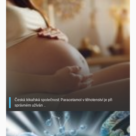
Česká lékařská společnost: Paracetamol v těhotenství je při
správném užíván ..