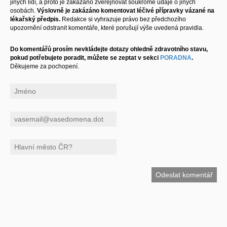
jiných lidí, a proto je zakázáno zveřejňovat soukromé údaje o jiných
osobách.
Výslovně je zakázáno komentovat léčivé přípravky vázané na
lékařský předpis.
Redakce si vyhrazuje právo bez předchozího
upozornění odstranit komentáře, které porušují výše uvedená pravidla.
Do komentářů prosím nevkládejte dotazy ohledně zdravotního stavu,
pokud potřebujete poradit, můžete se zeptat v sekci
PORADNA
.
Děkujeme za pochopení.