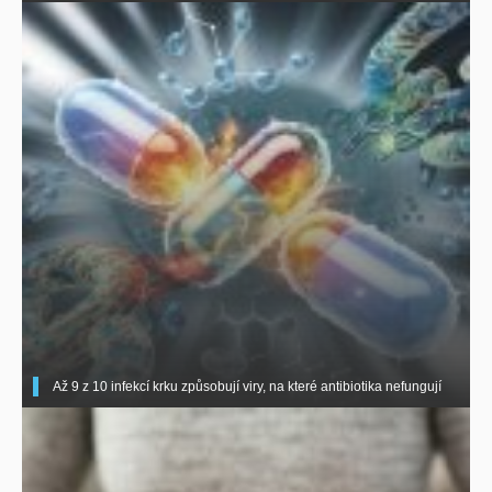
Až 9 z 10 infekcí krku způsobují viry, na které antibiotika nefungují