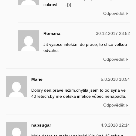
cukroví…. :-)))
Odpovědět
Romana
30.12.2017 23:52
Jít vysoce infekční do práce, to chce velkou
odvahu.
Odpovědět
Marie
5.8.2018 18:54
Dobrý den,právě ležím,chytila jsem to od syna ve
40 letech,by mě dětská infekce vůbec nenapadla.
Odpovědět
napsugar
4.9.2018 12:14
Moja dcéra to mala v polovici júla (má 16 rokov),