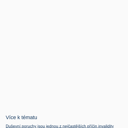
Více k tématu
Duševní poruchy jsou jednou z nejčastějších příčin invalidity