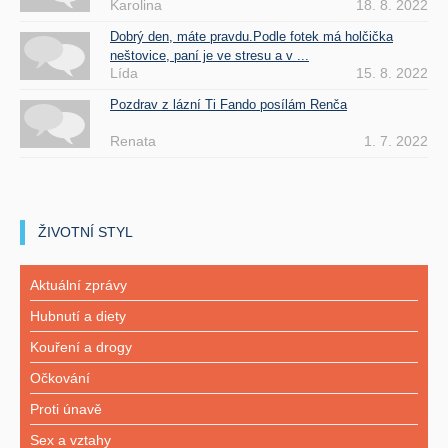
Karolina
18. 8. 2022
Dobrý den, máte pravdu.Podle fotek má holčička
neštovice, paní je ve stresu a v ...
Lída
15. 8. 2022
Pozdrav z lázní Ti Fando posílám Renča
Renata
1. 7. 2022
ŽIVOTNÍ STYL
Aktuální zprávy
Hubnutí a diety
Kouření a drogy
Očkování
Proti únavě
Sex a vztahy