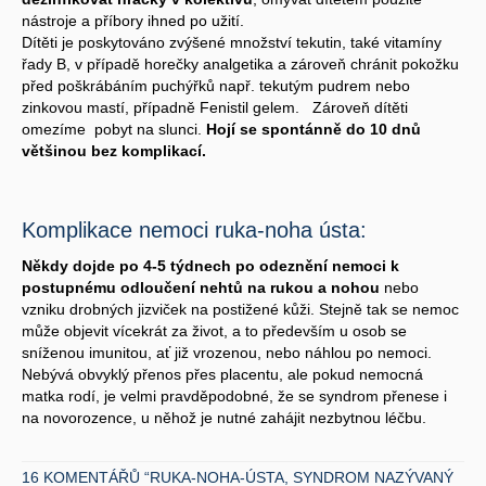
nástroje a příbory ihned po užití.
Dítěti je poskytováno zvýšené množství tekutin, také vitamíny
řady B, v případě horečky analgetika a zároveň chránit pokožku
před poškrábáním puchýřků např. tekutým pudrem nebo
zinkovou mastí, případně Fenistil gelem. Zároveň dítěti
omezíme pobyt na slunci.
Hojí se spontánně do 10 dnů
většinou bez komplikací.
Komplikace nemoci ruka-noha ústa:
Někdy dojde po 4-5 týdnech po odeznění nemoci k
postupnému odloučení nehtů na rukou a nohou
nebo
vzniku drobných jizviček na postižené kůži. Stejně tak se nemoc
může objevit vícekrát za život, a to především u osob se
sníženou imunitou, ať již vrozenou, nebo náhlou po nemoci.
Nebývá obvyklý přenos přes placentu, ale pokud nemocná
matka rodí, je velmi pravděpodobné, že se syndrom přenese i
na novorozence, u něhož je nutné zahájit nezbytnou léčbu.
16 KOMENTÁŘŮ “RUKA-NOHA-ÚSTA, SYNDROM NAZÝVANÝ