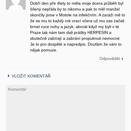
Dobří den pře 4lety to měla moje dcera průběh byl
šílený nepřála by to nikomu a pak to měl manžel
skončily jsme v Motole na infekčním. A zaráží mě to
že se mu to každý rok vrací včera už mu zas začali
brnet ruce nohy a jazyk, akorát když my byli v té
Praze tak nám tam dali prášky HERPESIN a
skutečně zabírají a zabrání propuknuti nemocné.
Je to pro dospělé a napredpis. Doufám že vám to
nějak pomuze.
Odpovědět
VLOŽIT KOMENTÁŘ