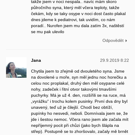
takže jsem v noci nespala.. navíc mám skoro
půlročního syna, který měl včera teploty, takže
čekám, kdy se taky osype v noci dost často plakal
dnes jdeme k pediatrovi, tak uvidím, co nám
poradí.. Nurofen jsem mu dala zatím 3x, naštěstí
se mu pak ulevilo
Odpovědět
Jana
29.9.2019 8:22
Chytila jsem to zřejmě od dvouletého syna. Jsme
na dovolené u moře, syn měl jednu noc horečku a
celou noc proplakal, druhý den měl osypane celé
nohy, zadeček i řitní otvor takovými tmavšími
puchyrky. Má je už 4. den, rozšířili se na ruce, má
„vyrážku“ i trochu kolem pusinky. První dva dny byl
unavený, teď už je čilejší. Chodí bez obtíží,
pupínky ho nesvedi, neboli. Domnívala jsem se, že
jde i šestou nemoc. Včera rano jsem ale začala mít
nepříjemný pocit při chůzi (jako bych šlápla na
střep). Postupně se to zhoršovalo, začaly mě brnět