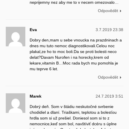
neprijemny nez aby me to v necem omezovalo…
Odpovědět
Eva
3.7.2019 23:38
Dobry den,mam u sebe vnoucka na prazdninach a
dnes mu tuto nemoc diagnostikovali.Celou noc
plakal,ze ho to moc boli.Da se proti bolesti neco
delat?Davam Nurofen i na horecky,krem od
lekare,vitamin B…Moc rada bych mu pomohla je
mu teprve 6 let.
Odpovědět
Marek
24.7.2019 3:51
Dobrý deň. Som v štádiu neskutočné svrbenie
chodidiel a dlaní. Triaškami, teplotou a bolesťou
hrdla som si už prešiel. Doniesol som si to z
nemocnice,keď som bol, navštíviť dcéru s úplne