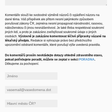
Komentáře slouží ke svobodné výměně názorů či vyjádření názoru na
dané téma. Váš příspěvek ale přitom nesmí jakýmkoliv způsobem
porušovat zákony ČR, zejména nesmí propagovat národnostní, rasovou,
náboženskou či jinou nesnášenlivost. Je také třeba respektovat soukromí
jiných lidí, a proto je zakázáno zveřejňovat soukromé údaje o jiných
osobách.
Výslovně je zakázáno komentovat léčivé přípravky vázané na
lékařský předpis.
Redakce si vyhrazuje právo bez předchozího
upozornění odstranit komentáře, které porušují výše uvedená pravidla.
Do komentářů prosím nevkládejte dotazy ohledně zdravotního stavu,
pokud potřebujete poradit, můžete se zeptat v sekci
PORADNA
.
Děkujeme za pochopení.