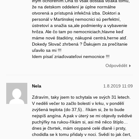
iným ochorením.Ona to však dostala vďaka tomu,
že na detskom oddelení je úplne normálne
otvorená a prístupná infekčná izba. Doktori a
personál v Martinskej nemocnici sú perfektní,
ústretoví a snažia sa,ale podmienky a vybavenie
hrôza. Ale čo tam po nemocniciach,hlavne keď
máme nové štadióny, nákupné centrá,herne atď.
Dokedy Slovač zhrbená ? Ďakujem za prečítanie
uľavilo sa mi !!!
Idem písať zriaďovateľovi nemocnice !!!
Odpovědět
Nela
1.8.2019 11:09
Zdravím, taky jsem to schytala ve svých 31 letech.
V neděli večer to začlo bolestí v krku, v pondělí
zvýšená teplota (do 37,5).. říkám si, že to bude
nejspíš angína. A pak v úterý se mi objevily svědivé
puchýřky na rukou-říkám si, asi mě něco štíplo…
dnes je čtvrtek, mám osypané celé dlaně i prsty,
chodidla se k tomu přidaly v noci. Svědí to jak čert,