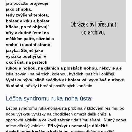
je z počátku
projevuje
jako chřipka,
tedy zvýšená teplota,
bolest v krku a bolest
břicha, po té objevují
afty v dutině ústní na
měkkém patře, sliznici a
vrchní i spodní straně
jazyka. Stejně jako
vyrážka puchýřků v
okolí úst, na prstech
rukou a nohou, na dlaních a ploskách nohou
, někdy je ale
lokalizován i na bércích, kolenou, hyždích, pažích i obličeji.
Vyrážka bývá silně svědivá až bolestivá, vyvolává nutkavé
škrábání,
někdy i brnění postižených končetin
Léčba syndromu ruka-noha-ústa:
Léčba syndromu ruka-noha-ústa probíhá v klidovém režimu, po
dobu výskytu vyrážky na chodidlech omezit delší chůzi a
sportovní aktivitu a celkově zabránit dalšímu šíření. Nutný pobyt
mimo dětský kolektiv.
Při výskytu nemoci je důležité
dezinfikovat hračky v kolektivu
, omývat dítětem použité