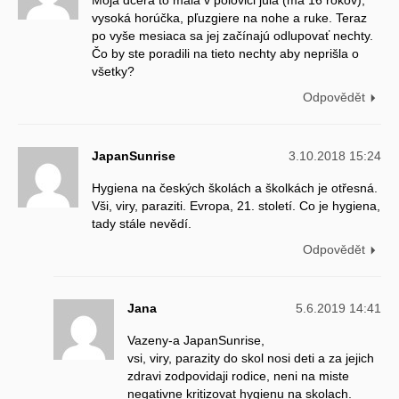
vysoká horúčka, pľuzgiere na nohe a ruke. Teraz
po vyše mesiaca sa jej začínajú odlupovať nechty.
Čo by ste poradili na tieto nechty aby neprišla o
všetky?
Odpovědět
JapanSunrise
3.10.2018 15:24
Hygiena na českých školách a školkách je otřesná.
Vši, viry, paraziti. Evropa, 21. století. Co je hygiena,
tady stále nevědí.
Odpovědět
Jana
5.6.2019 14:41
Vazeny-a JapanSunrise,
vsi, viry, parazity do skol nosi deti a za jejich
zdravi zodpovidaji rodice, neni na miste
negativne kritizovat hygienu na skolach.