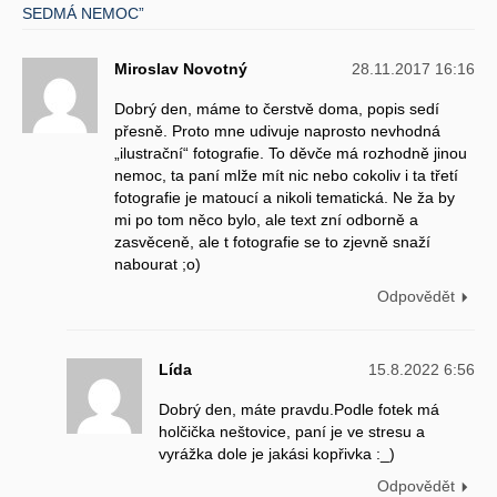
SEDMÁ NEMOC”
Miroslav Novotný
28.11.2017 16:16
Dobrý den, máme to čerstvě doma, popis sedí
přesně. Proto mne udivuje naprosto nevhodná
„ilustrační“ fotografie. To děvče má rozhodně jinou
nemoc, ta paní mlže mít nic nebo cokoliv i ta třetí
fotografie je matoucí a nikoli tematická. Ne ža by
mi po tom něco bylo, ale text zní odborně a
zasvěceně, ale t fotografie se to zjevně snaží
nabourat ;o)
Odpovědět
Lída
15.8.2022 6:56
Dobrý den, máte pravdu.Podle fotek má
holčička neštovice, paní je ve stresu a
vyrážka dole je jakási kopřivka :_)
Odpovědět