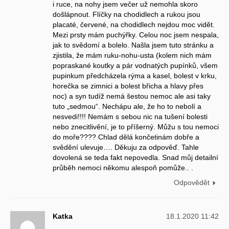
i ruce, na nohy jsem večer už nemohla skoro
došlápnout. Flíčky na chodidlech a rukou jsou
placaté, červené, na chodidlech nejdou moc vidět.
Mezi prsty mám puchýřky. Celou noc jsem nespala,
jak to svědomí a bolelo. Našla jsem tuto stránku a
zjistila, že mám ruku-nohu-usta (kolem nich mám
popraskané koutky a pár vodnatých pupínků, všem
pupinkum předcházela rýma a kasel, bolest v krku,
horečka se zimnici a bolest břicha a hlavy přes
noc) a syn tudíž nemá šestou nemoc ale asi taky
tuto „sedmou“. Nechápu ale, že ho to nebolí a
nesvedi!!!! Nemám s sebou nic na tušení bolesti
nebo znecitlivění, je to příšerný. Můžu s tou nemoci
do moře???? Chlad dělá končetinám dobře a
svědění ulevuje…. Děkuju za odpověď. Tahle
dovolená se teda fakt nepovedla. Snad můj detailní
průběh nemoci někomu alespoň pomůže.. .
Odpovědět
Katka
18.1.2020 11:42