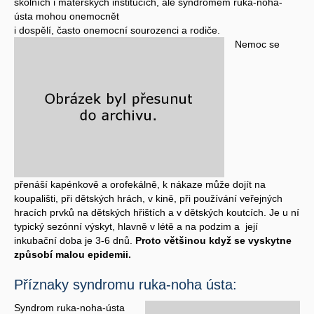
školních i mateřských institucích, ale syndromem ruka-noha-
ústa mohou onemocnět
i dospělí, často onemocní sourozenci a rodiče.
Nemoc se
přenáší kapénkově a orofekálně, k nákaze může dojít na
koupališti, při dětských hrách, v kině, při používání veřejných
hracích prvků na dětských hřištích a v dětských koutcích. Je u ní
typický sezónní výskyt, hlavně v létě a na podzim a její
inkubační doba je 3-6 dnů.
Proto většinou když se vyskytne
způsobí malou epidemii.
Příznaky syndromu ruka-noha ústa:
Syndrom ruka-noha-ústa