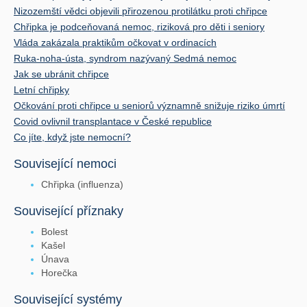
Nizozemští vědci objevili přirozenou protilátku proti chřipce
Chřipka je podceňovaná nemoc, riziková pro děti i seniory
Vláda zakázala praktikům očkovat v ordinacích
Ruka-noha-ústa, syndrom nazývaný Sedmá nemoc
Jak se ubránit chřipce
Letní chřipky
Očkování proti chřipce u seniorů významně snižuje riziko úmrtí
Covid ovlivnil transplantace v České republice
Co jíte, když jste nemocní?
Související nemoci
Chřipka (influenza)
Související příznaky
Bolest
Kašel
Únava
Horečka
Související systémy