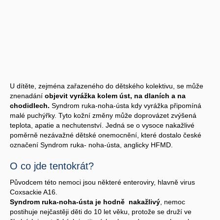
U dítěte, zejména zařazeného do dětského kolektivu, se může
znenadání
objevit vyrážka kolem úst, na dlaních a na
chodidlech.
Syndrom ruka-noha-ústa kdy vyrážka připomíná
malé puchýřky. Tyto kožní změny může doprovázet zvýšená
teplota, apatie a nechutenství. Jedná se o vysoce nakažlivé
poměrně nezávažné dětské onemocnění, které dostalo české
označení Syndrom ruka- noha-ústa, anglicky HFMD.
O co jde tentokrát?
Původcem této nemoci jsou některé enteroviry, hlavně virus
Coxsackie A16.
Syndrom ruka-noha-ústa je hodně nakažlivý
, nemoc
postihuje nejčastěji děti do 10 let věku, protože se druží ve