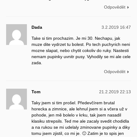
Odpovědět
Dada
3.2.2019 16:47
Take si tim prochazim. Je mi 30. Nechapu, jak
muze dite vydrzet tu bolest. Po tech puchyrich neni
mozne slapat, nebo chytit cokoliv do ruky. Nastesti
nemam pupinky uvnitr pusy. Vyhodily se mi ale cele
zada.
Odpovědět
Tom
21.2.2019 22:13
Taky jsem si tim prošel. Předevčírem brutal
horecka a zimnice, ale lehnul jsem si a včera už v
pohode, jen mě bolelo v krku, tak jsem nasadil
klasiku strepsils. Ted me ale zacaly svedit chodidla
a na rukou se mi udelaly zminovane pupinky a diky
tomu jsem zjistil, co mi je. 🙂 Zatim je to spis jen