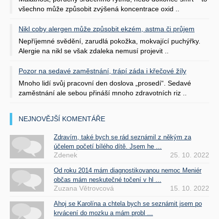
všechno může způsobit zvýšená koncentrace oxid ..
Nikl coby alergen může způsobit ekzém, astma či průjem
Nepříjemné svědění, zarudlá pokožka, mokvající puchýřky.
Alergie na nikl se však zdaleka nemusí projevit ..
Pozor na sedavé zaměstnání, trápí záda i křečové žíly
Mnoho lidí svůj pracovní den doslova „prosedí“. Sedavé
zaměstnání ale sebou přináší mnoho zdravotních riz ..
NEJNOVĚJŠÍ KOMENTÁŘE
Zdravím, také bych se rád seznámil z někým za
účelem početí bílého dítě. Jsem he ...
Zdenek
25. 10. 2022
Od roku 2014 mám diagnostikovanou nemoc Meniér
občas mám neskutečné točení v hl ...
Zuzana Větrovcová
15. 10. 2022
Ahoj se Karolína a chtela bych se seznámit jsem po
krvácení do mozku a mám probl ...