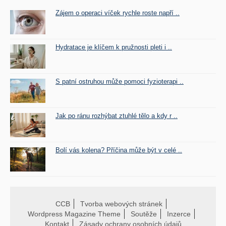
Zájem o operaci víček rychle roste napří ..
Hydratace je klíčem k pružnosti pleti i ..
S patní ostruhou může pomoci fyzioterapi ..
Jak po ránu rozhýbat ztuhlé tělo a kdy r ..
Bolí vás kolena? Příčina může být v celé ..
CCB
Tvorba webových stránek
Wordpress Magazine Theme
Soutěže
Inzerce
Kontakt
Zásady ochrany osobních údajů