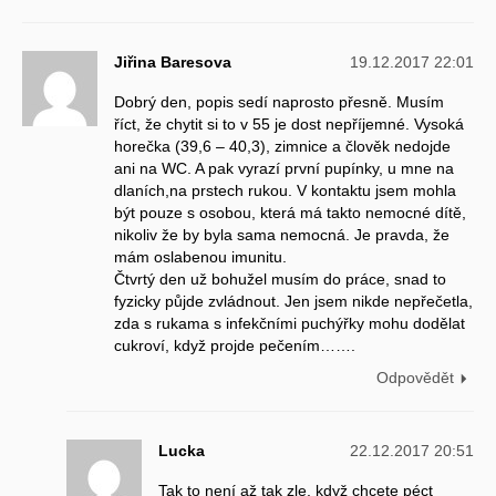
Jiřina Baresova
19.12.2017 22:01
Dobrý den, popis sedí naprosto přesně. Musím
říct, že chytit si to v 55 je dost nepříjemné. Vysoká
horečka (39,6 – 40,3), zimnice a člověk nedojde
ani na WC. A pak vyrazí první pupínky, u mne na
dlaních,na prstech rukou. V kontaktu jsem mohla
být pouze s osobou, která má takto nemocné dítě,
nikoliv že by byla sama nemocná. Je pravda, že
mám oslabenou imunitu.
Čtvrtý den už bohužel musím do práce, snad to
fyzicky půjde zvládnout. Jen jsem nikde nepřečetla,
zda s rukama s infekčními puchýřky mohu dodělat
cukroví, když projde pečením…….
Odpovědět
Lucka
22.12.2017 20:51
Tak to není až tak zle, když chcete péct