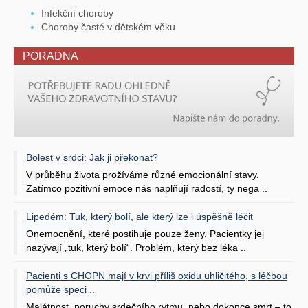
Infekční choroby
Choroby časté v dětském věku
PORADNA
Bolest v srdci: Jak ji překonat?
V průběhu života prožíváme různé emocionální stavy.
Zatímco pozitivní emoce nás naplňují radostí, ty nega ..
Lipedém: Tuk, který bolí, ale který lze i úspěšně léčit
Onemocnění, které postihuje pouze ženy. Pacientky jej
nazývají „tuk, který bolí“. Problém, který bez léka ..
Pacienti s CHOPN mají v krvi příliš oxidu uhličitého, s léčbou
pomůže speci ..
Malátnost, poruchy srdečního rytmu, nebo dokonce smrt – to