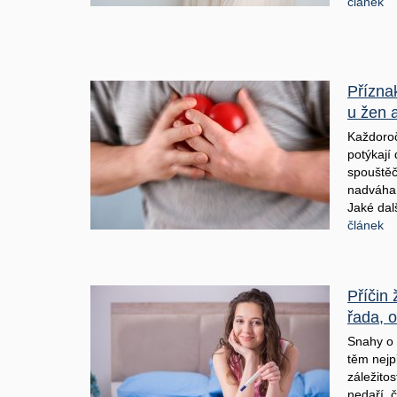
článek
Přízna
u žen 
Každoroč
potýkají
spouštěče
nadváha, 
Jaké dalš
článek
Příčin 
řada, o
Snahy o 
těm nejp
záležito
nedaří, 