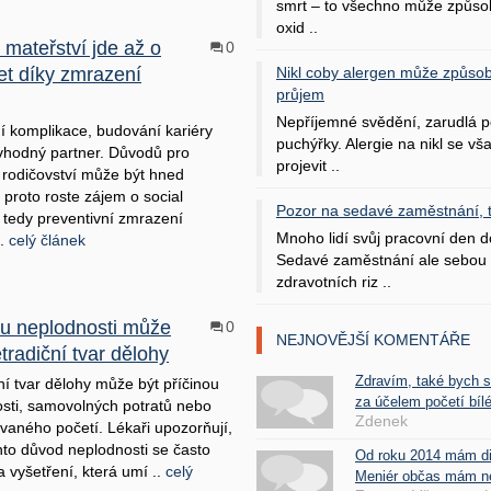
smrt – to všechno může způso
oxid ..
 mateřství jde až o
0
let díky zmrazení
Nikl coby alergen může způsob
průjem
Nepříjemné svědění, zarudlá p
í komplikace, budování kariéry
puchýřky. Alergie na nikl se v
hodný partner. Důvodů pro
projevit ..
 rodičovství může být hned
I proto roste zájem o social
Pozor na sedavé zaměstnání, tr
, tedy preventivní zmrazení
Mnoho lidí svůj pracovní den d
..
celý článek
Sedavé zaměstnání ale sebou 
zdravotních riz ..
ou neplodnosti může
0
NEJNOVĚJŠÍ KOMENTÁŘE
etradiční tvar dělohy
Zdravím, také bych 
ní tvar dělohy může být příčinou
za účelem početí bílé
sti, samovolných potratů nebo
Zdenek
vaného početí. Lékaři upozorňují,
nto důvod neplodnosti se často
Od roku 2014 mám d
a vyšetření, která umí ..
celý
Meniér občas mám nes