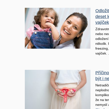
Odložit
deset 
vajíček
Zdravotn
nebo nev
odložení
několik. 
freezing
vajíček. 
Příčin
být i n
Netradič
neplodno
kompliko
že na te
nemyslí 