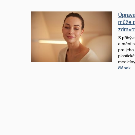
Úprava 
může p
zdravo
S přibýv
a mění s
pro jeho
plastické
medicíny
článek