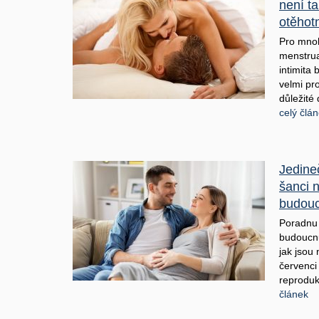
není ta
otěhot
Pro mnoh
menstrua
intimita 
velmi pr
důležité 
celý člá
Jedine
šanci n
budou
Poradnu p
budoucnu
jak jsou 
červenci
reproduk
článek