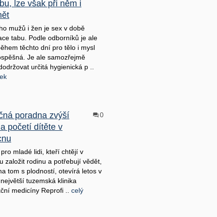
bu, lze však při něm i
nět
o mužů i žen je sex v době
ce tabu. Podle odborníků je ale
během těchto dní pro tělo i mysl
ospěšná. Je ale samozřejmě
dodržovat určitá hygienická p ..
nek
čná poradna zvýší
0
a početí dítěte v
cnu
ro mladé lidi, kteří chtějí v
 založit rodinu a potřebují vědět,
na tom s plodností, otevírá letos v
 největší tuzemská klinika
ční medicíny Reprofi ..
celý