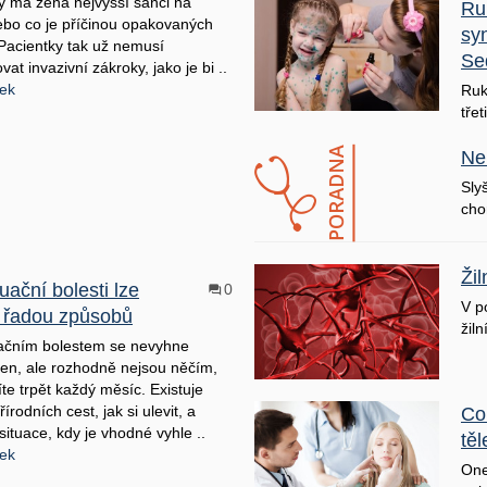
kdy má žena nejvyšší šanci na
Ru
ebo co je příčinou opakovaných
sy
 Pacientky tak už nemusí
Se
at invazivní zákroky, jako je bi ..
nek
Ruk
třet
Ne
Sly
cho
Ži
ační bolesti lze
0
V p
t řadou způsobů
žiln
ačním bolestem se nevyhne
žen, ale rozhodně nejsou něčím,
te trpět každý měsíc. Existuje
řírodních cest, jak si ulevit, a
Co
situace, kdy je vhodné vyhle ..
těl
nek
One