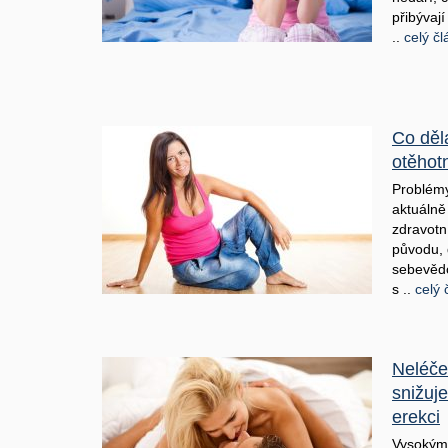
přibývaj
..
celý č
Co děl
otěhot
Problémy
aktuálně 
zdravotn
původu,
sebevědo
s ..
celý 
Neléče
snižuje
erekci
Vysokým 