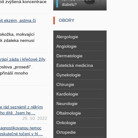
bit zvýšená koncentrace
diabetu?
OBORY
it ekzém, astma či
okožka, mokvající
Alergologie
šak zdaleka nemusí
Angiologie
Dermatologie
ápí záda i křečové žíly
Estetická medicína
oslova „prosedí“.
přináší mnoho
Gynekologie
Chirurgie
Kardiologie
Neurologie
se rád seznámil z někým
Oftalmologie
ho dítě. Jsem he ...
25. 10. 2022
Onkologie
iagnostikovanou nemoc
Ortopedie
kutečné točení v hl ...