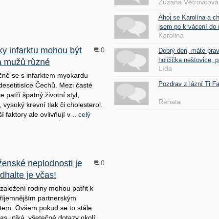
Zuzana Větrovcová
Ahoj se Karolína a c
jsem po krvácení do 
Karolina
ky infarktu mohou být
0
Dobrý den, máte pra
holčička neštovice, pa
a mužů různé
Lída
ně se s infarktem myokardu
Pozdrav z lázní Ti 
 desetitisíce Čechů. Mezi časté
 patří špatný životní styl,
Renata
vysoký krevní tlak či cholesterol.
í faktory ale ovlivňují v ..
celý
ženské neplodnosti je
0
dhalte je včas!
založení rodiny mohou patřit k
říjemnějším partnerským
stem. Ovšem pokud se to stále
čas utíká, všetečné dotazy okolí