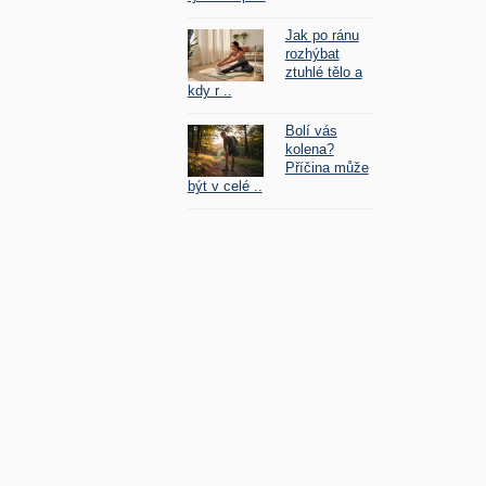
Jak po ránu
rozhýbat
ztuhlé tělo a
kdy r ..
Bolí vás
kolena?
Příčina může
být v celé ..