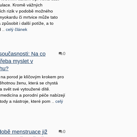
ulace. Kromě vážných
ích rizik v podobě možného
 myokardu či mrtvice může tato
způsobit i další potíže, a to
d ..
celý článek
současnosti: Na co
0
třeba myslet v
ihu?
 na porod je klíčovým krokem pro
ěhotnou ženu, která se chystá
na svět své vytoužené dítě.
medicína a porodní péče nabízejí
ody a nástroje, které pom ..
celý
době menstruace již
0