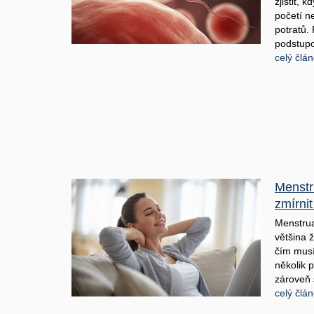
zjistit, 
početí n
potratů.
podstupov
celý člá
Menstru
zmírni
Menstru
většina 
čím musí
několik p
zároveň 
celý člá