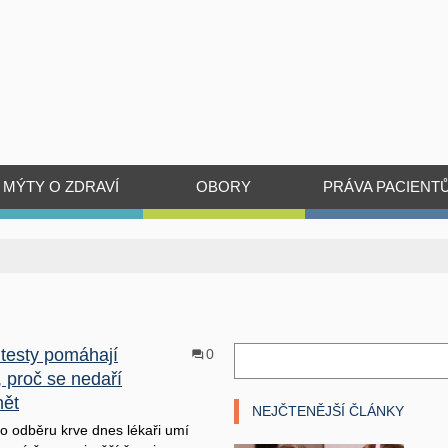
MÝTY O ZDRAVÍ
OBORY
PRÁVA PACIENT
 testy pomáhají
0
, proč se nedaří
nět
NEJČTENĚJŠÍ ČLÁNKY
o odběru krve dnes lékaři umí