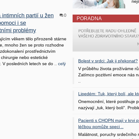
nej
intimních partií u žen
0
PORADNA
omoci i se
tními problémy
ajícím věkem tělo přirozeně stárne
e, mnoho žen se proto rozhodne
 zdokonalení prostřednictvím
 chirurgie nebo estetické
Bolest v srdci: Jak ji překonat?
. V posledních letech se do ..
celý
V průběhu života prožíváme rů
Zatímco pozitivní emoce nás na
..
Lipedém: Tuk, který bolí, ale kt
Onemocnění, které postihuje po
nazývají „tuk, který bolí“. Probl
Pacienti s CHOPN mají v krvi pří
léčbou pomůže speci ..
Malátnost, poruchy srdečního