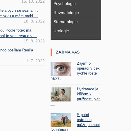
15. 10. 2022
Psychologie
htela bych se seznámit
Revmatologie
mozku a mám probl ...
18. 8. 2022
Stomatologie
vdu.Podle fotek má
Urologie
ní je ve stresu a v ...
15. 8. 2022
Fando posílám Renča
ZAJÍMÁ VÁS
1. 7. 2022
Zájem o
operaci víček
rychle roste
napří ..
Hydratace je
klíčem k
pružnosti pleti
i ..
S patní
ostruhou
může pomoci
fyzioterapi ..