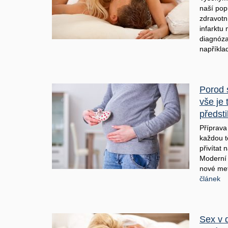
naší pop
zdravotn
infarktu
diagnóza 
napříkla
Porod 
vše je 
předst
Příprava
každou t
přivítat 
Moderní 
nové met
článek
Sex v 