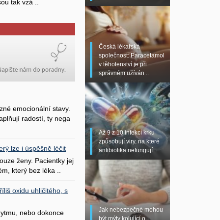
sou tak vzá ..
Česká lékařská
společnost: Paracetamol
v těhotenství je při
správném užíván ..
zné emocionální stavy.
plňují radostí, ty nega
Až 9 z 10 infekcí krku
způsobují viry, na které
erý lze i úspěšně léčit
antibiotika nefungují
uze ženy. Pacientky jej
ém, který bez léka ..
liš oxidu uhličitého, s
Jak nebezpečné mohou
 rytmu, nebo dokonce
být mýty kolující o