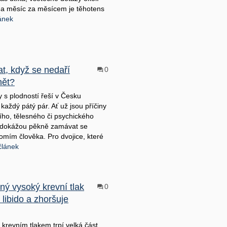
í a měsíc za měsícem je těhotens
lánek
at, když se nedaří
0
nět?
 s plodností řeší v Česku
každý pátý pár. Ať už jsou příčiny
ího, tělesného či psychického
 dokážou pěkně zamávat se
mím člověka. Pro dvojice, které
článek
ný vysoký krevní tlak
0
 libido a zhoršuje
krevním tlakem trpí velká část