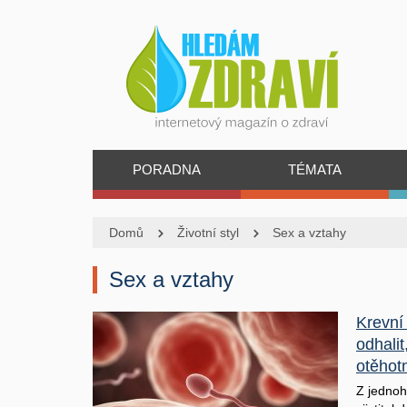
PORADNA
TÉMATA
Domů
Životní styl
Sex a vztahy
Sex a vztahy
Krevní
odhalit
otěhot
Z jednoh