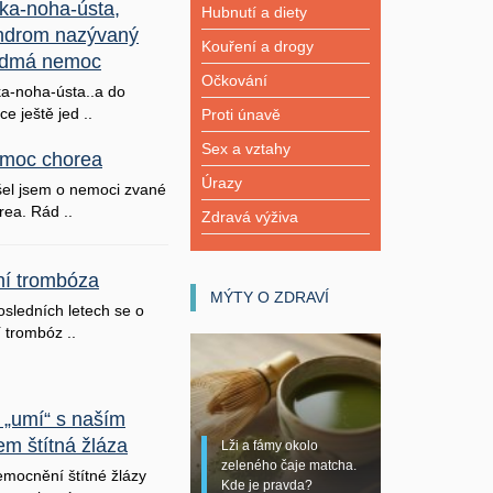
ka-noha-ústa,
Hubnutí a diety
ndrom nazývaný
Kouření a drogy
dmá nemoc
Očkování
a-noha-ústa..a do
ice ještě jed ..
Proti únavě
Sex a vztahy
moc chorea
Úrazy
šel jsem o nemoci zvané
rea. Rád ..
Zdravá výživa
lní trombóza
MÝTY O ZDRAVÍ
osledních letech se o
í trombóz ..
 „umí“ s naším
em štítná žláza
Lži a fámy okolo
zeleného čaje matcha.
mocnění štítné žlázy
Kde je pravda?