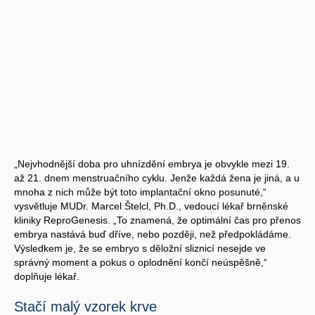
„Nejvhodnější doba pro uhnízdění embrya je obvykle mezi 19.
až 21. dnem menstruačního cyklu. Jenže každá žena je jiná, a u
mnoha z nich může být toto implantační okno posunuté,“
vysvětluje MUDr. Marcel Štelcl, Ph.D., vedoucí lékař brněnské
kliniky ReproGenesis. „To znamená, že optimální čas pro přenos
embrya nastává buď dříve, nebo později, než předpokládáme.
Výsledkem je, že se embryo s děložní sliznicí nesejde ve
správný moment a pokus o oplodnění končí neúspěšně,“
doplňuje lékař.
Stačí malý vzorek krve