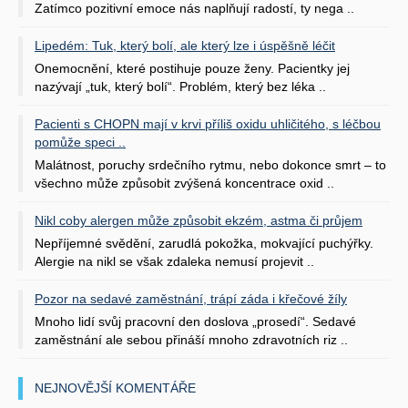
Zatímco pozitivní emoce nás naplňují radostí, ty nega ..
Lipedém: Tuk, který bolí, ale který lze i úspěšně léčit
Onemocnění, které postihuje pouze ženy. Pacientky jej
nazývají „tuk, který bolí“. Problém, který bez léka ..
Pacienti s CHOPN mají v krvi příliš oxidu uhličitého, s léčbou
pomůže speci ..
Malátnost, poruchy srdečního rytmu, nebo dokonce smrt – to
všechno může způsobit zvýšená koncentrace oxid ..
Nikl coby alergen může způsobit ekzém, astma či průjem
Nepříjemné svědění, zarudlá pokožka, mokvající puchýřky.
Alergie na nikl se však zdaleka nemusí projevit ..
Pozor na sedavé zaměstnání, trápí záda i křečové žíly
Mnoho lidí svůj pracovní den doslova „prosedí“. Sedavé
zaměstnání ale sebou přináší mnoho zdravotních riz ..
NEJNOVĚJŠÍ KOMENTÁŘE