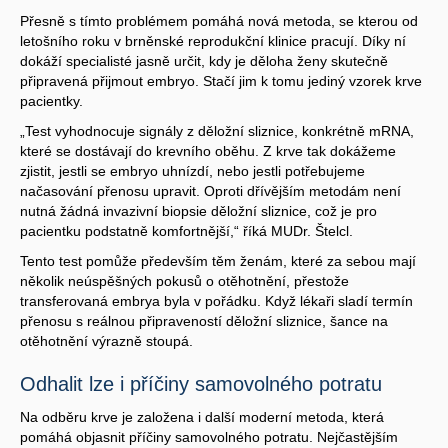
Přesně s tímto problémem pomáhá nová metoda, se kterou od
letošního roku v brněnské reprodukční klinice pracují. Díky ní
dokáží specialisté jasně určit, kdy je děloha ženy skutečně
připravená přijmout embryo. Stačí jim k tomu jediný vzorek krve
pacientky.
„Test vyhodnocuje signály z děložní sliznice, konkrétně mRNA,
které se dostávají do krevního oběhu. Z krve tak dokážeme
zjistit, jestli se embryo uhnízdí, nebo jestli potřebujeme
načasování přenosu upravit. Oproti dřívějším metodám není
nutná žádná invazivní biopsie děložní sliznice, což je pro
pacientku podstatně komfortnější,“ říká MUDr. Štelcl.
Tento test pomůže především těm ženám, které za sebou mají
několik neúspěšných pokusů o otěhotnění, přestože
transferovaná embrya byla v pořádku. Když lékaři sladí termín
přenosu s reálnou připraveností děložní sliznice, šance na
otěhotnění výrazně stoupá.
Odhalit lze i příčiny samovolného potratu
Na odběru krve je založena i další moderní metoda, která
pomáhá objasnit příčiny samovolného potratu. Nejčastějším