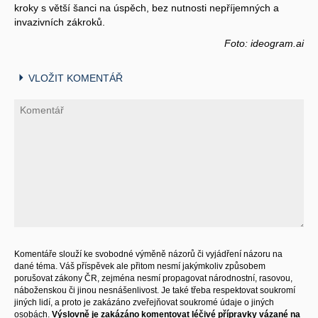
kroky s větší šanci na úspěch, bez nutnosti nepříjemných a
invazivních zákroků.
Foto: ideogram.ai
VLOŽIT KOMENTÁŘ
Komentáře slouží ke svobodné výměně názorů či vyjádření názoru na
dané téma. Váš příspěvek ale přitom nesmí jakýmkoliv způsobem
porušovat zákony ČR, zejména nesmí propagovat národnostní, rasovou,
náboženskou či jinou nesnášenlivost. Je také třeba respektovat soukromí
jiných lidí, a proto je zakázáno zveřejňovat soukromé údaje o jiných
osobách.
Výslovně je zakázáno komentovat léčivé přípravky vázané na