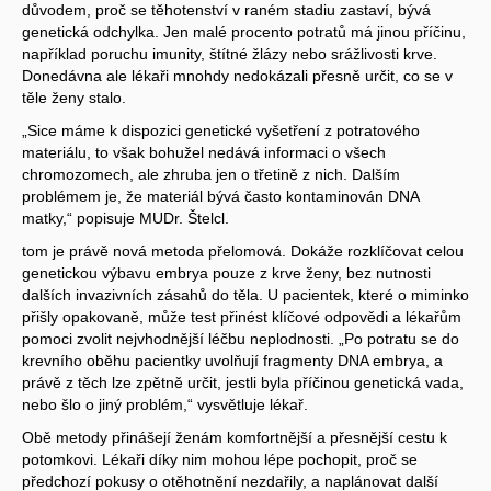
důvodem, proč se těhotenství v raném stadiu zastaví, bývá
genetická odchylka. Jen malé procento potratů má jinou příčinu,
například poruchu imunity, štítné žlázy nebo srážlivosti krve.
Donedávna ale lékaři mnohdy nedokázali přesně určit, co se v
těle ženy stalo.
„Sice máme k dispozici genetické vyšetření z potratového
materiálu, to však bohužel nedává informaci o všech
chromozomech, ale zhruba jen o třetině z nich. Dalším
problémem je, že materiál bývá často kontaminován DNA
matky,“ popisuje MUDr. Štelcl.
tom je právě nová metoda přelomová. Dokáže rozklíčovat celou
genetickou výbavu embrya pouze z krve ženy, bez nutnosti
dalších invazivních zásahů do těla. U pacientek, které o miminko
přišly opakovaně, může test přinést klíčové odpovědi a lékařům
pomoci zvolit nejvhodnější léčbu neplodnosti. „Po potratu se do
krevního oběhu pacientky uvolňují fragmenty DNA embrya, a
právě z těch lze zpětně určit, jestli byla příčinou genetická vada,
nebo šlo o jiný problém,“ vysvětluje lékař.
Obě metody přinášejí ženám komfortnější a přesnější cestu k
potomkovi. Lékaři díky nim mohou lépe pochopit, proč se
předchozí pokusy o otěhotnění nezdařily, a naplánovat další