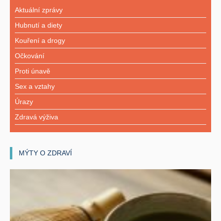
Aktuální zprávy
Hubnutí a diety
Kouření a drogy
Očkování
Proti únavě
Sex a vztahy
Úrazy
Zdravá výživa
MÝTY O ZDRAVÍ