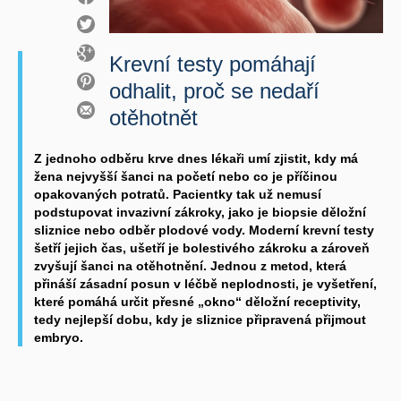
Krevní testy pomáhají
odhalit, proč se nedaří
otěhotnět
Z jednoho odběru krve dnes lékaři umí zjistit, kdy má
žena nejvyšší šanci na početí nebo co je příčinou
opakovaných potratů. Pacientky tak už nemusí
podstupovat invazivní zákroky, jako je biopsie děložní
sliznice nebo odběr plodové vody. Moderní krevní testy
šetří jejich čas, ušetří je bolestivého zákroku a zároveň
zvyšují šanci na otěhotnění. Jednou z metod, která
přináší zásadní posun v léčbě neplodnosti, je vyšetření,
které pomáhá určit přesné „okno“ děložní receptivity,
tedy nejlepší dobu, kdy je sliznice připravená přijmout
embryo.