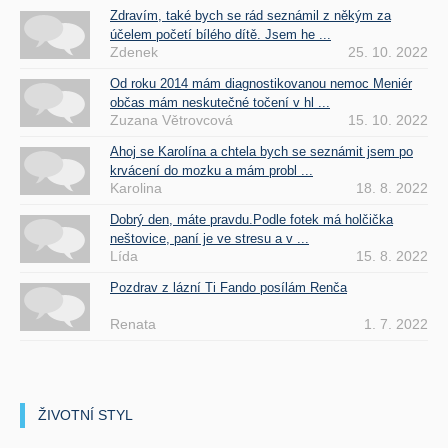
Zdravím, také bych se rád seznámil z někým za
účelem početí bílého dítě. Jsem he ...
Zdenek
25. 10. 2022
Od roku 2014 mám diagnostikovanou nemoc Meniér
občas mám neskutečné točení v hl ...
Zuzana Větrovcová
15. 10. 2022
Ahoj se Karolína a chtela bych se seznámit jsem po
krvácení do mozku a mám probl ...
Karolina
18. 8. 2022
Dobrý den, máte pravdu.Podle fotek má holčička
neštovice, paní je ve stresu a v ...
Lída
15. 8. 2022
Pozdrav z lázní Ti Fando posílám Renča
Renata
1. 7. 2022
ŽIVOTNÍ STYL