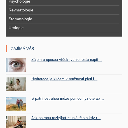
Psychologie
Revmatologie
Stomatologie
Urologie
ZAJÍMÁ VÁS
Zájem o operaci víček rychle roste napří ..
Hydratace je klíčem k pružnosti pleti i ..
S patní ostruhou může pomoci fyzioterapi ..
Jak po ránu rozhýbat ztuhlé tělo a kdy r ..