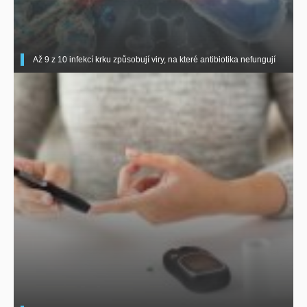
Až 9 z 10 infekcí krku způsobují viry, na které antibiotika nefungují