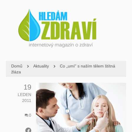
Domů
Aktuality
Co „umí“ s naším tělem štítná
žláza
19
LEDEN
2011
0