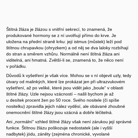
Štítná žláza je žlázou s vnitřní sekrecí, to znamená, že
produkované hormony se z ní uvolňují přímo do krve. Je
uložena na přední straně krku: její istmus (můstek) leží pod
štítnou chrupavkou (ohryzkem) a od něj se dva laloky rozbíhají
do stran a směrem vzhůru. Normálně není štítná žláza ani
viditelná, ani hmatná. Zvětší-li se, znamená to, že něco není
v pořádku.
Důvodů k vyšetření je však více. Mohou se v ní objevit uzly, tedy
útvary od malinkých, které lze prokázat jen při ultrazvukovém
vyšetření, až po veliké, které jsou vidět jako „boule“ v oblasti
štítné žlázy. Uzle nejsou vzácností – našli bychom je až
u desítek procent žen po 50 roce. Svého nositele (či spíše
nositelku) zpravidla jejich nález vyděsí, ale obávané zhoubné
onemocnění štítné žlázy jsou vzácná a dobře léčitelná.
Ani „normální“ vzhled štítné žlázy však není zárukou její správné
funkce. Štítnou žlázu poškozuje nedostatek (ale i vyšší
nadbytek) jódu, záněty (zejména chronické, vyvolané