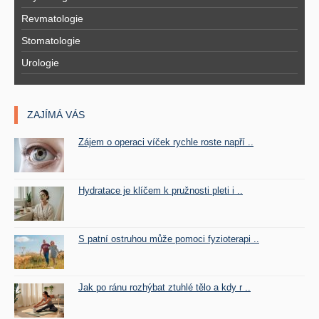
Revmatologie
Stomatologie
Urologie
ZAJÍMÁ VÁS
Zájem o operaci víček rychle roste napří ..
Hydratace je klíčem k pružnosti pleti i ..
S patní ostruhou může pomoci fyzioterapi ..
Jak po ránu rozhýbat ztuhlé tělo a kdy r ..