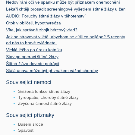
Nedovírání očí ve spánku může být příznakem onemocnění
Lékaři chtějí prosadit screeningové vyšetření štítné žlázy u žen
AUDIO: Poruchy štítné žlázy v těhotenství
Otok v obličeji, hypothyreóza
Víte, jak správně zhojit bércový vřed?
Jak se stravovat v létě, abychom se cítili co nejlépe? S recepty
od nás to hravě zvládnete.
Vleklá léčba po úrazu kotníku
Stav po operaci štítné žlázy
Štítná žláza dovede potrápit
Stálá únava může být příznakem vážné choroby
Související nemoci
Snížená funkce štítné žlázy
Tyreopatie, choroby štítné žlázy
Zvýšená činnost štítné žlázy
Související příznaky
Bušení srdce
Spavost