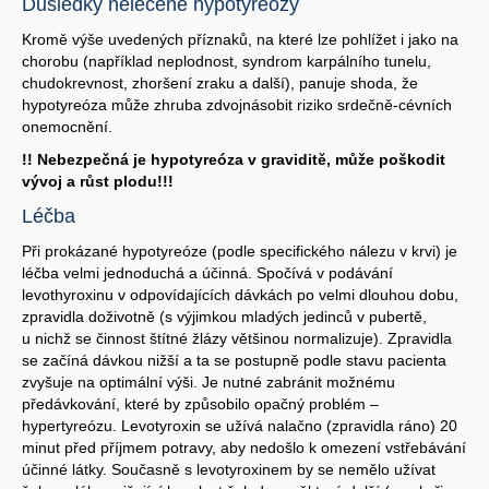
Důsledky neléčené hypotyreózy
Kromě výše uvedených příznaků, na které lze pohlížet i jako na
chorobu (například neplodnost, syndrom karpálního tunelu,
chudokrevnost, zhoršení zraku a další), panuje shoda, že
hypotyreóza může zhruba zdvojnásobit riziko srdečně-cévních
onemocnění.
!! Nebezpečná je hypotyreóza v graviditě, může poškodit
vývoj a růst plodu!!!
Léčba
Při prokázané hypotyreóze (podle specifického nálezu v krvi) je
léčba velmi jednoduchá a účinná. Spočívá v podávání
levothyroxinu v odpovídajících dávkách po velmi dlouhou dobu,
zpravidla doživotně (s výjimkou mladých jedinců v pubertě,
u nichž se činnost štítné žlázy většinou normalizuje). Zpravidla
se začíná dávkou nižší a ta se postupně podle stavu pacienta
zvyšuje na optimální výši. Je nutné zabránit možnému
předávkování, které by způsobilo opačný problém –
hypertyreózu. Levotyroxin se užívá nalačno (zpravidla ráno) 20
minut před příjmem potravy, aby nedošlo k omezení vstřebávání
účinné látky. Současně s levotyroxinem by se nemělo užívat