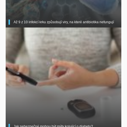
Až 9 z 10 infekcí krku způsobují viry, na které antibiotika nefungují
Jak nebezpečné mohou být mýty kolující o diabetu?