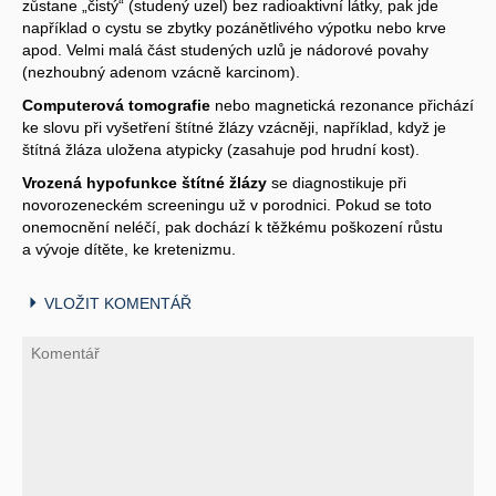
zůstane „čistý“ (studený uzel) bez radioaktivní látky, pak jde
například o cystu se zbytky pozánětlivého výpotku nebo krve
apod. Velmi malá část studených uzlů je nádorové povahy
(nezhoubný adenom vzácně karcinom).
Computerová tomografie
nebo magnetická rezonance přichází
ke slovu při vyšetření štítné žlázy vzácněji, například, když je
štítná žláza uložena atypicky (zasahuje pod hrudní kost).
Vrozená hypofunkce štítné žlázy
se diagnostikuje při
novorozeneckém screeningu už v porodnici. Pokud se toto
onemocnění neléčí, pak dochází k těžkému poškození růstu
a vývoje dítěte, ke kretenizmu.
VLOŽIT KOMENTÁŘ