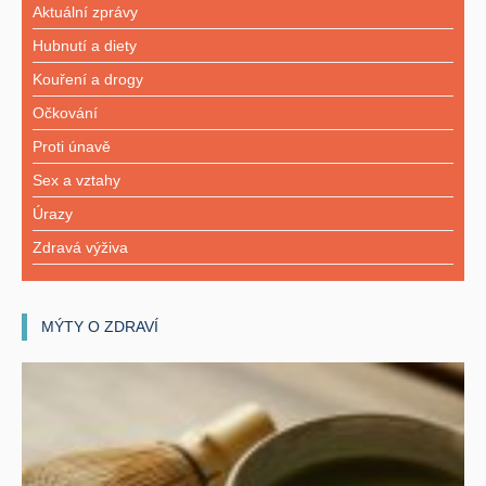
Aktuální zprávy
Hubnutí a diety
Kouření a drogy
Očkování
Proti únavě
Sex a vztahy
Úrazy
Zdravá výživa
MÝTY O ZDRAVÍ