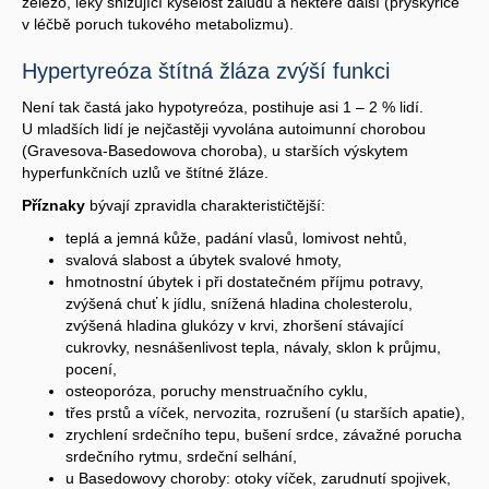
železo, léky snižující kyselost žaludu a některé další (pryskyřice
v léčbě poruch tukového metabolizmu).
Hypertyreóza štítná žláza zvýší funkci
Není tak častá jako hypotyreóza, postihuje asi 1 – 2 % lidí.
U mladších lidí je nejčastěji vyvolána autoimunní chorobou
(Gravesova-Basedowova choroba), u starších výskytem
hyperfunkčních uzlů ve štítné žláze.
Příznaky
bývají zpravidla charakterističtější:
teplá a jemná kůže, padání vlasů, lomivost nehtů,
svalová slabost a úbytek svalové hmoty,
hmotnostní úbytek i při dostatečném příjmu potravy,
zvýšená chuť k jídlu, snížená hladina cholesterolu,
zvýšená hladina glukózy v krvi, zhoršení stávající
cukrovky, nesnášenlivost tepla, návaly, sklon k průjmu,
pocení,
osteoporóza, poruchy menstruačního cyklu,
třes prstů a víček, nervozita, rozrušení (u starších apatie),
zrychlení srdečního tepu, bušení srdce, závažné porucha
srdečního rytmu, srdeční selhání,
u Basedowovy choroby: otoky víček, zarudnutí spojivek,