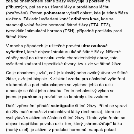
zda se onemocnění štítné žlázy vyskytuje u pokrevních
příbuzných, ptá se na užívané léky a prodělanou léčbu
(ozařování). Potom
pohmatem
vyšetří oblast, kde je štítná žláza
uložena. Základní vyšetření končí
odběrem krve,
kde se
stanovují volné frakce hormonů štítné žlázy (FT4, FT3),
tyreoidální stimulační hormon (TSH), případně protilátky proti
štítné žláze.
V mnoha případech je užitečné provést
ultrazvukové
vyšetření,
které objasní strukturu tkáně štítné žlázy. Některé
záněty mají na ultrazvuku zcela charakteristický obraz, toto
vyšetření znázorní i specifické útvary, tzv. uzle ve štítné žláze.
Co je obsahem „uzlu“, což je kulovitý nebo oválný útvar ve štítné
žláze, ozřejmí biopsie. K získání vzorku pro následné vyšetření
v laboratoři a pod mikroskopem se vpíchne jehla do uzlu
a nasaje se část jeho obsahu. Tento nebolestivý výkon se
jmenuje
punkce
a provádí se za kontroly ultrazvukem.
Další zpřesnění přináší
scintigrafie
štítné žlázy. Při ní se vpraví
do žíly malé množství radioaktivní látky (technecia), která se
vychytává v aktivních částech štítné žlázy. Tímto vyšetřením se
objasní například povaha uzlu: ten, který „shromažďuje“ látku
(horký uzel), je aktivní v produkci hormonů, naopak pokud