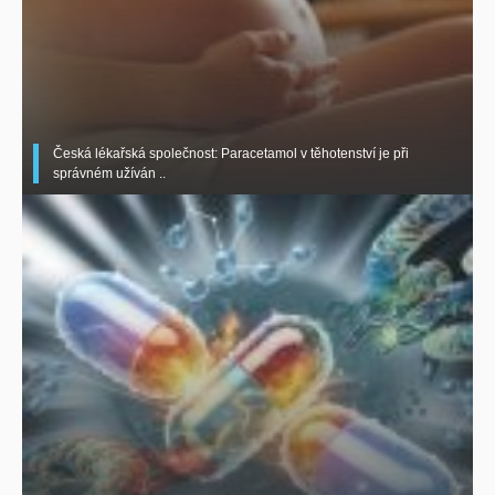
Česká lékařská společnost: Paracetamol v těhotenství je při
správném užíván ..