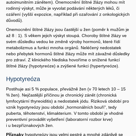
autoimunitním zánětem). Onemocnění štítné žlázy mohou mít
rodinný výskyt, může je vyvolat podávání některých léků, či
ozáření (vyšší expozice, například při ozařování z onkologických
důvodů).
Onemocnění štítné žlázy jsou častější u žen (poměr k mužům je
až 8 : 1). S věkem jejich výskyt stoupá. Choroby štítné žlázy ve
svém důsledku vedou ke změně výroby hormonů, které řídí
metabolizmus a funkci mnoha orgánů. Neléčený nedostatek
nebo přebytek hormonů štítné žlázy může mít závažné důsledky
pro zdraví. Z klinického hlediska hovoříme o snížené funkcí
štítné žlázy (hypotyreóze) a zvýšené funkci (hypertyreóze).
Hypotyreóza
Postihuje asi 5 % populace, převážně žen (v 70 letech 10 – 15
% žen). Nejčastější příčinou je chronický zánět (chronická
lymfocytární thyreoiditis) a nedostatek jódu. Riziková období pro
vznik hypotyreózy jsou období „hormonálních bouří“, tedy
puberta, těhotenství, klimakterium. V tomto období je vhodné
preventivní provádět vyšetření (laboratorní rozbor krve)
i u bezpříznakových žen.
Příznaky
hypotyreózy jsou velmi pestré a mnohé zdánlivě se