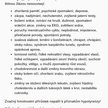
štítnou žlázou nesouvisejí:
zhoršená paměť, psychické zpomalení, deprese,
zácpa, nadýmání, nechutenství, zvýšené jaterní testy,
bušení srdce, svírání na hrudi, dušnost, zpomalení
srdeční akce, změny na EKG, zvětšení srdce,
poruchy menstruačního cyklu, neplodnost, impotence,
předčasné porody, spontánní potraty,
svalová slabost, brnění v končetinách, chrapot, chrápání,
otoky rukou, syndrom karpálního tunelu, syndrom
spánkové apnoe,
lomivost nehtů, řídké nekvalitní vlasy, vypadávání vlasů,
řídké ochlupení, vypadávání zevní třetiny obočí, suchost
pokožky, vitiligo, u mužů zpomalený růst vousů,
chudokrevnost a další změny krevního obrazu,
otoky kolem očí, zhoršení zraku, zvýšení nitroočního
tlaku,
změny ve složení tělesných tekutin, zvýšení hladiny
cholesterolu a dalších tukových látek v krvi, nestabilita
cukrovky.
Značný hmotnostní přírůstek nepatří k příznakům hypotyreózy!