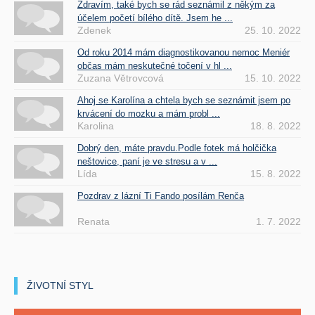
Zdravím, také bych se rád seznámil z někým za
účelem početí bílého dítě. Jsem he ...
Zdenek
25. 10. 2022
Od roku 2014 mám diagnostikovanou nemoc Meniér
občas mám neskutečné točení v hl ...
Zuzana Větrovcová
15. 10. 2022
Ahoj se Karolína a chtela bych se seznámit jsem po
krvácení do mozku a mám probl ...
Karolina
18. 8. 2022
Dobrý den, máte pravdu.Podle fotek má holčička
neštovice, paní je ve stresu a v ...
Lída
15. 8. 2022
Pozdrav z lázní Ti Fando posílám Renča
Renata
1. 7. 2022
ŽIVOTNÍ STYL