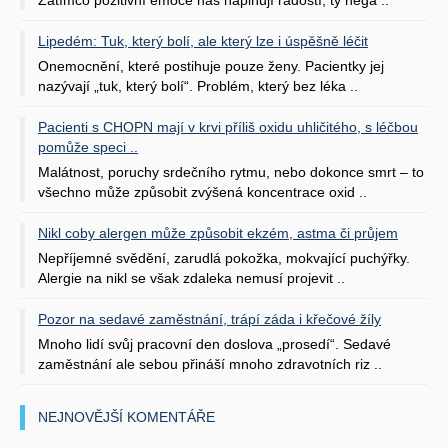
Zatímco pozitivní emoce nás naplňují radostí, ty nega ..
Lipedém: Tuk, který bolí, ale který lze i úspěšně léčit
Onemocnění, které postihuje pouze ženy. Pacientky jej
nazývají „tuk, který bolí“. Problém, který bez léka ..
Pacienti s CHOPN mají v krvi příliš oxidu uhličitého, s léčbou
pomůže speci ..
Malátnost, poruchy srdečního rytmu, nebo dokonce smrt – to
všechno může způsobit zvýšená koncentrace oxid ..
Nikl coby alergen může způsobit ekzém, astma či průjem
Nepříjemné svědění, zarudlá pokožka, mokvající puchýřky.
Alergie na nikl se však zdaleka nemusí projevit ..
Pozor na sedavé zaměstnání, trápí záda i křečové žíly
Mnoho lidí svůj pracovní den doslova „prosedí“. Sedavé
zaměstnání ale sebou přináší mnoho zdravotních riz ..
NEJNOVĚJŠÍ KOMENTÁŘE