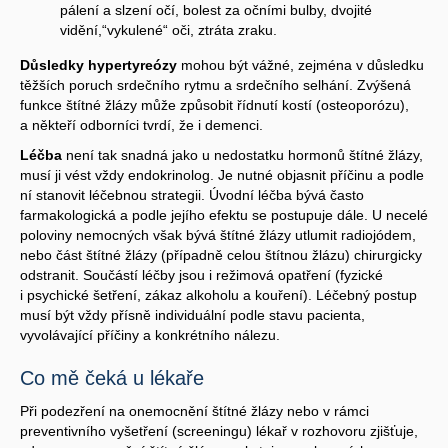
pálení a slzení očí, bolest za očními bulby, dvojité
vidění,“vykulené“ oči, ztráta zraku.
Důsledky hypertyreózy
mohou být vážné, zejména v důsledku
těžších poruch srdečního rytmu a srdečního selhání. Zvýšená
funkce štítné žlázy může způsobit řídnutí kostí (osteoporózu),
a někteří odborníci tvrdí, že i demenci.
Léčba
není tak snadná jako u nedostatku hormonů štítné žlázy,
musí ji vést vždy endokrinolog. Je nutné objasnit příčinu a podle
ní stanovit léčebnou strategii. Úvodní léčba bývá často
farmakologická a podle jejího efektu se postupuje dále. U necelé
poloviny nemocných však bývá štítné žlázy utlumit radiojódem,
nebo část štítné žlázy (případně celou štítnou žlázu) chirurgicky
odstranit. Součástí léčby jsou i režimová opatření (fyzické
i psychické šetření, zákaz alkoholu a kouření). Léčebný postup
musí být vždy přísně individuální podle stavu pacienta,
vyvolávající příčiny a konkrétního nálezu.
Co mě čeká u lékaře
Při podezření na onemocnění štítné žlázy nebo v rámci
preventivního vyšetření (screeningu) lékař v rozhovoru zjišťuje,