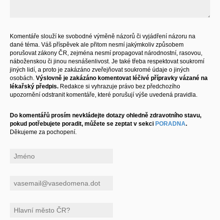
Komentáře slouží ke svobodné výměně názorů či vyjádření názoru na
dané téma. Váš příspěvek ale přitom nesmí jakýmkoliv způsobem
porušovat zákony ČR, zejména nesmí propagovat národnostní, rasovou,
náboženskou či jinou nesnášenlivost. Je také třeba respektovat soukromí
jiných lidí, a proto je zakázáno zveřejňovat soukromé údaje o jiných
osobách.
Výslovně je zakázáno komentovat léčivé přípravky vázané na
lékařský předpis.
Redakce si vyhrazuje právo bez předchozího
upozornění odstranit komentáře, které porušují výše uvedená pravidla.
Do komentářů prosím nevkládejte dotazy ohledně zdravotního stavu,
pokud potřebujete poradit, můžete se zeptat v sekci
PORADNA
.
Děkujeme za pochopení.