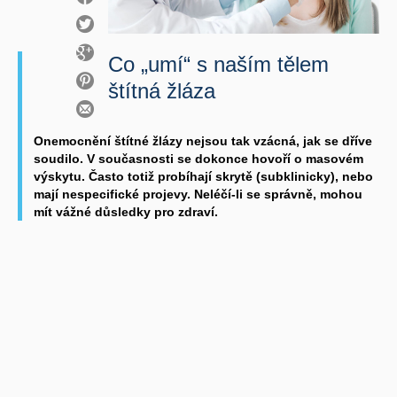
Co „umí“ s naším tělem
štítná žláza
Onemocnění štítné žlázy nejsou tak vzácná, jak se dříve
soudilo. V současnosti se dokonce hovoří o masovém
výskytu. Často totiž probíhají skrytě (subklinicky), nebo
mají nespecifické projevy. Neléčí-li se správně, mohou
mít vážné důsledky pro zdraví.