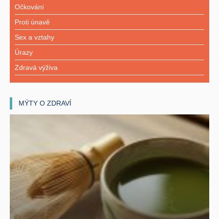
Očkování
Proti únavě
Sex a vztahy
Úrazy
Zdravá výživa
MÝTY O ZDRAVÍ