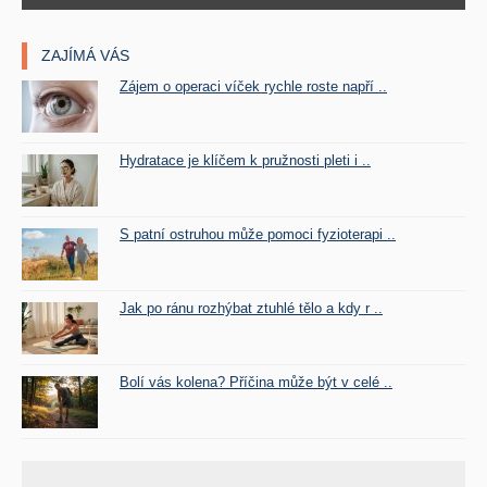
ZAJÍMÁ VÁS
Zájem o operaci víček rychle roste napří ..
Hydratace je klíčem k pružnosti pleti i ..
S patní ostruhou může pomoci fyzioterapi ..
Jak po ránu rozhýbat ztuhlé tělo a kdy r ..
Bolí vás kolena? Příčina může být v celé ..