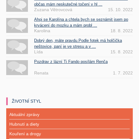
občas mám neskutečné točení v hl ...
Zuzana Větrovcová
15. 10. 2022
Ahoj se Karolína a chtela bych se seznámit jsem po
krvácení do mozku a mám probl ...
Karolina
18. 8. 2022
Dobrý den, máte pravdu.Podle fotek má holčička
neštovice, paní je ve stresu a v ...
Lída
15. 8. 2022
Pozdrav z lázní Ti Fando posílám Renča
Renata
1. 7. 2022
ŽIVOTNÍ STYL
Aktuální zprávy
Hubnutí a diety
Kouření a drogy