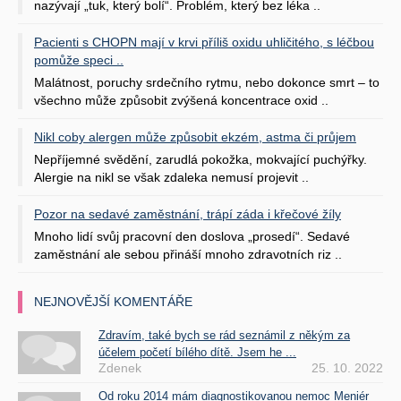
nazývají „tuk, který bolí“. Problém, který bez léka ..
Pacienti s CHOPN mají v krvi příliš oxidu uhličitého, s léčbou
pomůže speci ..
Malátnost, poruchy srdečního rytmu, nebo dokonce smrt – to
všechno může způsobit zvýšená koncentrace oxid ..
Nikl coby alergen může způsobit ekzém, astma či průjem
Nepříjemné svědění, zarudlá pokožka, mokvající puchýřky.
Alergie na nikl se však zdaleka nemusí projevit ..
Pozor na sedavé zaměstnání, trápí záda i křečové žíly
Mnoho lidí svůj pracovní den doslova „prosedí“. Sedavé
zaměstnání ale sebou přináší mnoho zdravotních riz ..
NEJNOVĚJŠÍ KOMENTÁŘE
Zdravím, také bych se rád seznámil z někým za
účelem početí bílého dítě. Jsem he ...
Zdenek
25. 10. 2022
Od roku 2014 mám diagnostikovanou nemoc Meniér