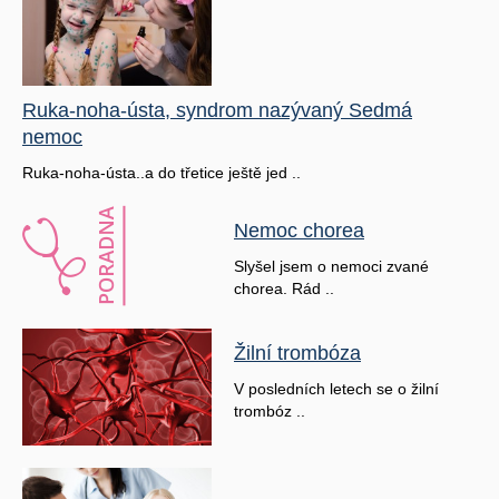
Ruka-noha-ústa, syndrom nazývaný Sedmá
nemoc
Ruka-noha-ústa..a do třetice ještě jed ..
Nemoc chorea
Slyšel jsem o nemoci zvané
chorea. Rád ..
Žilní trombóza
V posledních letech se o žilní
trombóz ..