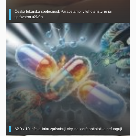
Česká lékařská společnost: Paracetamol v těhotenství je při
správném užíván ..
Až 9 z 10 infekcí krku způsobují viry, na které antibiotika nefungují