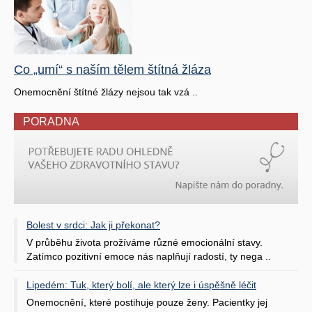
Co „umí“ s naším tělem štítná žláza
Onemocnění štítné žlázy nejsou tak vzá ..
PORADNA
Bolest v srdci: Jak ji překonat?
V průběhu života prožíváme různé emocionální stavy.
Zatímco pozitivní emoce nás naplňují radostí, ty nega ..
Lipedém: Tuk, který bolí, ale který lze i úspěšně léčit
Onemocnění, které postihuje pouze ženy. Pacientky jej