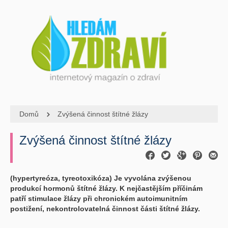
Domů
Zvýšená činnost štítné žlázy
Zvýšená činnost štítné žlázy
(hypertyreóza, tyreotoxikóza) Je vyvolána zvýšenou
produkcí hormonů štítné žlázy. K nejčastějším příčinám
patří stimulace žlázy při chronickém autoimunitním
postižení, nekontrolovatelná činnost části štítné žlázy.