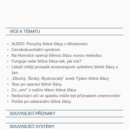
VÍCE K TÉMATU
AUDIO: Poruchy štítné žlázy v těhotenství
Cervikobrachiální syndrom
Na Homolce operují štítnou žlázu novou metodou
Funguje vaše štítná žláza tak, jak má?
Lékaři chtějí prosadit screeningové vyšetření štítné žlázy u
žen
„Dlouhý, Široký, Bystrozraký“ aneb Týden štítné žlázy
Stav po operaci štítné žlázy
Co „umí“ s naším tělem štítná žláza
Nedovírání očí ve spánku může být příznakem onemocnění
Potíže po odstranění štítné žlázy
SOUVISEJÍCÍ PŘÍZNAKY
SOUVISEJÍCÍ SYSTÉMY