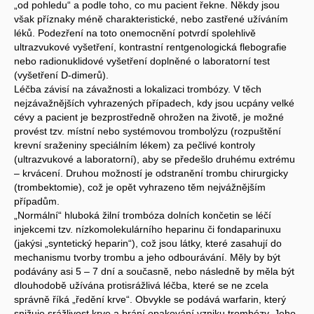
„od pohledu“ a podle toho, co mu pacient řekne. Někdy jsou
však příznaky méně charakteristické, nebo zastřené užíváním
léků. Podezření na toto onemocnění potvrdí spolehlivě
ultrazvukové vyšetření, kontrastní rentgenologická flebografie
nebo radionuklidové vyšetření doplněné o laboratorní test
(vyšetření D-dimerů).
Léčba závisí na závažnosti a lokalizaci trombózy. V těch
nejzávažnějších vyhrazených případech, kdy jsou ucpány velké
cévy a pacient je bezprostředně ohrožen na životě, je možné
provést tzv. místní nebo systémovou trombolýzu (rozpuštění
krevní sraženiny speciálním lékem) za pečlivé kontroly
(ultrazvukové a laboratorní), aby se předešlo druhému extrému
– krvácení. Druhou možností je odstranění trombu chirurgicky
(trombektomie), což je opět vyhrazeno těm nejvážnějším
případům.
„Normální“ hluboká žilní trombóza dolních končetin se léčí
injekcemi tzv. nízkomolekulárního heparinu či fondaparinuxu
(jakýsi „syntetický heparin“), což jsou látky, které zasahují do
mechanismu tvorby trombu a jeho odbourávání. Měly by být
podávány asi 5 – 7 dní a současně, nebo následně by měla být
dlouhodobě užívána protisrážlivá léčba, které se ne zcela
správně říká „ředění krve“. Obvykle se podává warfarin, který
snižuje srážlivost krve a brání opakování vzniku trombózy. Jeho