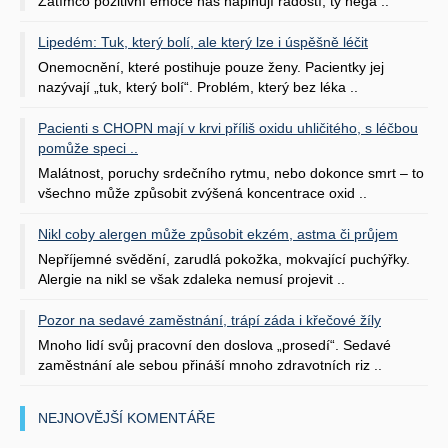
Zatímco pozitivní emoce nás naplňují radostí, ty nega ..
Lipedém: Tuk, který bolí, ale který lze i úspěšně léčit
Onemocnění, které postihuje pouze ženy. Pacientky jej
nazývají „tuk, který bolí“. Problém, který bez léka ..
Pacienti s CHOPN mají v krvi příliš oxidu uhličitého, s léčbou
pomůže speci ..
Malátnost, poruchy srdečního rytmu, nebo dokonce smrt – to
všechno může způsobit zvýšená koncentrace oxid ..
Nikl coby alergen může způsobit ekzém, astma či průjem
Nepříjemné svědění, zarudlá pokožka, mokvající puchýřky.
Alergie na nikl se však zdaleka nemusí projevit ..
Pozor na sedavé zaměstnání, trápí záda i křečové žíly
Mnoho lidí svůj pracovní den doslova „prosedí“. Sedavé
zaměstnání ale sebou přináší mnoho zdravotních riz ..
NEJNOVĚJŠÍ KOMENTÁŘE