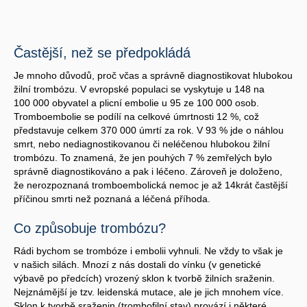
Častější, než se předpokládá
Je mnoho důvodů, proč včas a správně diagnostikovat hlubokou
žilní trombózu. V evropské populaci se vyskytuje u 148 na
100 000 obyvatel a plicní embolie u 95 ze 100 000 osob.
Tromboembolie se podílí na celkové úmrtnosti 12 %, což
představuje celkem 370 000 úmrtí za rok. V 93 % jde o náhlou
smrt, nebo nediagnostikovanou či neléčenou hlubokou žilní
trombózu. To znamená, že jen pouhých 7 % zemřelých bylo
správně diagnostikováno a pak i léčeno. Zároveň je doloženo,
že nerozpoznaná tromboembolická nemoc je až 14krát častější
příčinou smrti než poznaná a léčená příhoda.
Co způsobuje trombózu?
Rádi bychom se trombóze i embolii vyhnuli. Ne vždy to však je
v našich silách. Mnozí z nás dostali do vínku (v genetické
výbavě po předcích) vrozený sklon k tvorbě žilních sraženin.
Nejznámější je tzv. leidenská mutace, ale je jich mnohem více.
Sklon k tvorbě sraženin (trombofilní stav) provází i některé