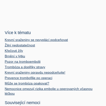
Více k tématu
Krevní sraženiny se nevyplácí podceňovat
Žilní nedostatečnost
Křečové žíly
Brnění v lýtku
Pozor na tromboembolii
Trombóza a doplňky stravy
Krevní sraženiny opravdu nepodceňujte!
Prevence trombofilie po operaci
Může se trombóza opakovat?
Nemocnice omezují rizika embolie u operovaných včasnou
léčbou
Související nemoci