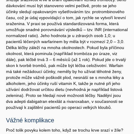
dávkování musí být stanoveno velmi pečlivě, proto se jeho
účinky sledují opakovaným vyšetřováním tzv. protrombinového
času, což je údaj vypovídající o tom, jak rychle se vytvoří krevní
sraženina. V praxi se používá standardizovaná forma, která
umožňuje snadné porovnávání výsledků – tzv. INR (international
normalized ratio). Jeho hodnota je u zdravých osob 1,0; u
pacientů léčených warfarinem by měla být v rozmezí 2,0 – 3,0.
Délka léčby záleží na mnoha okolnostech. Pokud byla příčinou
okolnost, která pominula (například trombóza po úraze, viz
dále), pak léčbě trvá 3 – 6 měsíců (až 1 rok). Pokud jde o trvalý
skon k tvorbě trombů, pak může být léčba celoživotní. Warfain
má také nežádoucí účinky, neměly by ho užívat těhotné ženy,
protože může vážně poškodit plod, nesnáší se s mnoha léky a
alkoholem, jeho účinky ruší vitamin K, takže je nutné při jeho
užívání dodržovat určitou dietu (nevhodná je například listová
zelenina). Proto se hledají nové možnosti léčby. Nadějní jsou
dva adepti dabigatran etexilát a rivaroxaban, v současnosti se
používají k zajištění pacientů po operaci velkých kloubů.
Vážné komplikace
Proč tolik povyku kolem toho, když se trochu krve srazí v žíle?