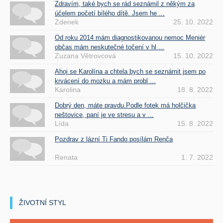
Zdravím, také bych se rád seznámil z někým za
účelem početí bílého dítě. Jsem he ...
Zdenek
25. 10. 2022
Od roku 2014 mám diagnostikovanou nemoc Meniér
občas mám neskutečné točení v hl ...
Zuzana Větrovcová
15. 10. 2022
Ahoj se Karolína a chtela bych se seznámit jsem po
krvácení do mozku a mám probl ...
Karolina
18. 8. 2022
Dobrý den, máte pravdu.Podle fotek má holčička
neštovice, paní je ve stresu a v ...
Lída
15. 8. 2022
Pozdrav z lázní Ti Fando posílám Renča
Renata
1. 7. 2022
ŽIVOTNÍ STYL