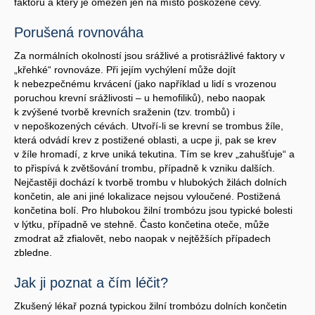
faktorů a který je omezen jen na místo poškozené cévy.
Porušená rovnováha
Za normálních okolností jsou srážlivé a protisrážlivé faktory v
„křehké“ rovnováze. Při jejím vychýlení může dojít
k nebezpečnému krvácení (jako například u lidí s vrozenou
poruchou krevní srážlivosti – u hemofiliků), nebo naopak
k zvýšené tvorbě krevních sraženin (tzv. trombů) i
v nepoškozených cévách. Utvoří-li se krevní se trombus žíle,
která odvádí krev z postižené oblasti, a ucpe ji, pak se krev
v žíle hromadí, z krve uniká tekutina. Tím se krev „zahušťuje“ a
to přispívá k zvětšování trombu, případně k vzniku dalších.
Nejčastěji dochází k tvorbě trombu v hlubokých žilách dolních
končetin, ale ani jiné lokalizace nejsou vyloučené. Postižená
končetina bolí. Pro hlubokou žilní trombózu jsou typické bolesti
v lýtku, případně ve stehně. Často končetina oteče, může
zmodrat až zfialovět, nebo naopak v nejtěžších případech
zbledne.
Jak ji poznat a čím léčit?
Zkušený lékař pozná typickou žilní trombózu dolních končetin