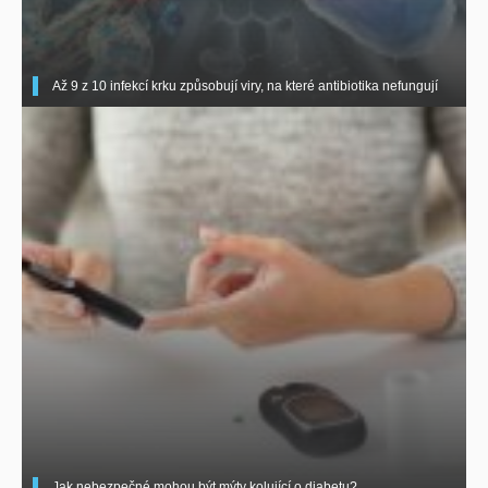
Až 9 z 10 infekcí krku způsobují viry, na které antibiotika nefungují
Jak nebezpečné mohou být mýty kolující o diabetu?