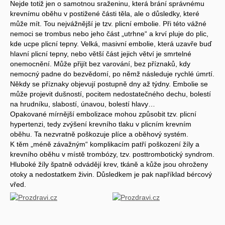
Nejde totiž jen o samotnou sraženinu, která brání správnému
krevnímu oběhu v postižené části těla, ale o důsledky, které
může mít. Tou nejvážnější je tzv. plicní embolie. Při této vážné
nemoci se trombus nebo jeho část „utrhne“ a krví pluje do plic,
kde ucpe plicní tepny. Velká, masivní embolie, která uzavře buď
hlavní plicní tepny, nebo větší část jejich větví je smrtelné
onemocnění. Může přijít bez varování, bez příznaků, kdy
nemocný padne do bezvědomí, po němž následuje rychlé úmrtí.
Někdy se příznaky objevují postupně dny až týdny. Embolie se
může projevit dušností, pocitem nedostatečného dechu, bolestí
na hrudníku, slabostí, únavou, bolestí hlavy…
Opakované mírnější embolizace mohou způsobit tzv. plicní
hypertenzi, tedy zvýšení krevního tlaku v plicním krevním
oběhu. Ta nezvratně poškozuje plíce a oběhový systém.
K těm „méně závažným“ komplikacím patří poškození žíly a
krevního oběhu v místě trombózy, tzv. posttrombotický syndrom.
Hluboké žíly špatně odvádějí krev, tkáně a kůže jsou ohroženy
otoky a nedostatkem živin. Důsledkem je pak například bércový
vřed.