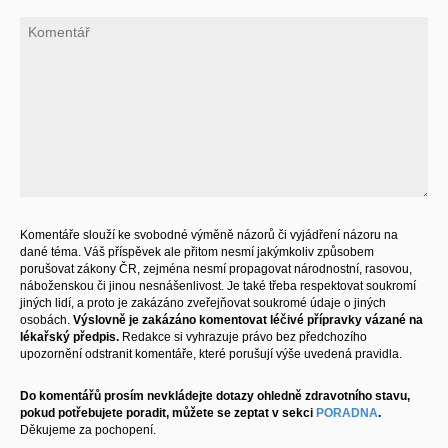
Komentáře slouží ke svobodné výměně názorů či vyjádření názoru na
dané téma. Váš příspěvek ale přitom nesmí jakýmkoliv způsobem
porušovat zákony ČR, zejména nesmí propagovat národnostní, rasovou,
náboženskou či jinou nesnášenlivost. Je také třeba respektovat soukromí
jiných lidí, a proto je zakázáno zveřejňovat soukromé údaje o jiných
osobách.
Výslovně je zakázáno komentovat léčivé přípravky vázané na
lékařský předpis.
Redakce si vyhrazuje právo bez předchozího
upozornění odstranit komentáře, které porušují výše uvedená pravidla.
Do komentářů prosím nevkládejte dotazy ohledně zdravotního stavu,
pokud potřebujete poradit, můžete se zeptat v sekci
PORADNA
.
Děkujeme za pochopení.