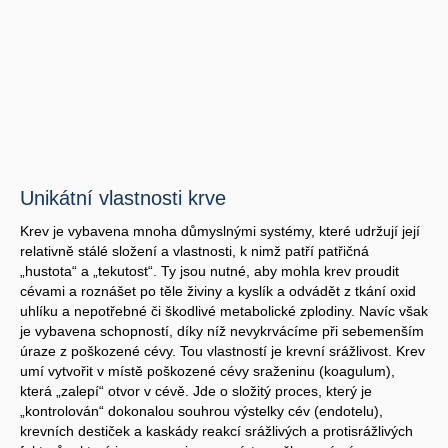
Unikátní vlastnosti krve
Krev je vybavena mnoha důmyslnými systémy, které udržují její
relativně stálé složení a vlastnosti, k nimž patří patřičná
„hustota“ a „tekutost“. Ty jsou nutné, aby mohla krev proudit
cévami a roznášet po těle živiny a kyslík a odvádět z tkání oxid
uhlíku a nepotřebné či škodlivé metabolické zplodiny. Navíc však
je vybavena schopností, díky níž nevykrvácíme při sebemenším
úraze z poškozené cévy. Tou vlastností je krevní srážlivost. Krev
umí vytvořit v místě poškozené cévy sraženinu (koagulum),
která „zalepí“ otvor v cévě. Jde o složitý proces, který je
„kontrolován“ dokonalou souhrou výstelky cév (endotelu),
krevních destiček a kaskády reakcí srážlivých a protisrážlivých