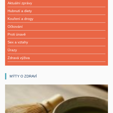
Aktuální zprávy
Hubnutí a diety
Kouření a drogy
Očkování
Proti únavě
Sex a vztahy
Úrazy
Zdravá výživa
MÝTY O ZDRAVÍ