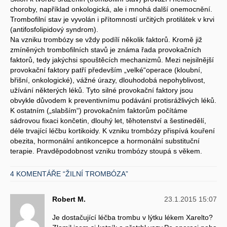
choroby, například onkologická, ale i mnohá další onemocnění.
Trombofilní stav je vyvolán i přítomností určitých protilátek v krvi
(antifosfolipidový syndrom).
Na vzniku trombózy se vždy podílí několik faktorů. Kromě již
zmíněných trombofilních stavů je známa řada provokačních
faktorů, tedy jakýchsi spouštěcích mechanizmů. Mezi nejsilnější
provokační faktory patří především „velké“operace (kloubní,
břišní, onkologické), vážné úrazy, dlouhodobá nepohyblivost,
užívání některých léků. Tyto silné provokační faktory jsou
obvykle důvodem k preventivnímu podávání protisrážlivých léků.
K ostatním („slabším“) provokačním faktorům počítáme
sádrovou fixaci končetin, dlouhý let, těhotenství a šestinedělí,
déle trvající léčbu kortikoidy. K vzniku trombózy přispívá kouření
obezita, hormonální antikoncepce a hormonální substituční
terapie. Pravděpodobnost vzniku trombózy stoupá s věkem.
4 KOMENTÁŘE “ŽILNÍ TROMBÓZA”
Robert M.
23.1.2015 15:07
Je dostačující léčba trombu v lýtku lékem Xarelto?