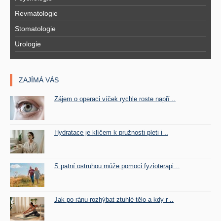
Revmatologie
Stomatologie
Urologie
ZAJÍMÁ VÁS
Zájem o operaci víček rychle roste napří ..
Hydratace je klíčem k pružnosti pleti i ..
S patní ostruhou může pomoci fyzioterapi ..
Jak po ránu rozhýbat ztuhlé tělo a kdy r ..