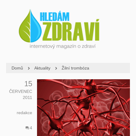
Domů
Aktuality
Žilní trombóza
15
ČERVENEC
2011
redakce
4