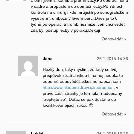
Zlomil jsem si kotník a přetrhl vazy.Po operaci noha
v sádře a propuštění do domácí léčby.Po 7dnech
kontrola na chirurgii kde mi zjistili po sonografickém
vyšetření trombozu v levém berci.Dnes je to 6
týdnů po operaci a tromb nezmizel.Jen chci vědět
zda byl postup léčby v pořaku.Dekuji
Odpovědět
Jana
26.1.2015 14:36
Hezký den, taky myslím, že tady se tvůj
příspěvěk ztratí a nikdo ti na něj nedokáže
odborně odpovědět. Zkus ho napsat sem
http://www.hledamzdravi.cz/poradna/
, v
pravé části stránky je formulář nadepsaný
„zeptejte se“. Dotaz se pak dostane do
kvalifikovanějších rukou 🙂
Odpovědět
Lukáš
26.1.2015 13:26