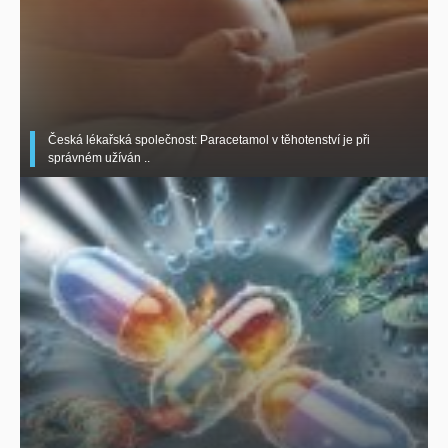
Česká lékařská společnost: Paracetamol v těhotenství je při
správném užíván ..