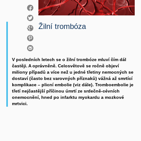
Žilní trombóza
V posledních letech se o žilní trombóze mluví čím dál
častěji. A oprávněně. Celosvětově se ročně objeví
miliony případů a více než u jedné třetiny nemocných se
dostaví (často bez varovných příznaků) vážná až smrtící
komplikace – plicní embolie (viz dále). Tromboembolie je
třetí nejčastější příčinou úmrtí ze srdečně-cévních
onemocnění, hned po infarktu myokardu a mozkové
mrtvici.