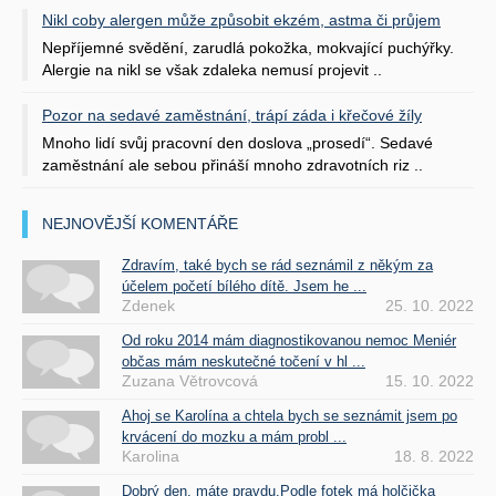
Nikl coby alergen může způsobit ekzém, astma či průjem
Nepříjemné svědění, zarudlá pokožka, mokvající puchýřky.
Alergie na nikl se však zdaleka nemusí projevit ..
Pozor na sedavé zaměstnání, trápí záda i křečové žíly
Mnoho lidí svůj pracovní den doslova „prosedí“. Sedavé
zaměstnání ale sebou přináší mnoho zdravotních riz ..
NEJNOVĚJŠÍ KOMENTÁŘE
Zdravím, také bych se rád seznámil z někým za
účelem početí bílého dítě. Jsem he ...
Zdenek
25. 10. 2022
Od roku 2014 mám diagnostikovanou nemoc Meniér
občas mám neskutečné točení v hl ...
Zuzana Větrovcová
15. 10. 2022
Ahoj se Karolína a chtela bych se seznámit jsem po
krvácení do mozku a mám probl ...
Karolina
18. 8. 2022
Dobrý den, máte pravdu.Podle fotek má holčička