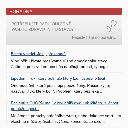
PORADNA
Bolest v srdci: Jak ji překonat?
V průběhu života prožíváme různé emocionální stavy.
Zatímco pozitivní emoce nás naplňují radostí, ty nega ..
Lipedém: Tuk, který bolí, ale který lze i úspěšně léčit
Onemocnění, které postihuje pouze ženy. Pacientky jej
nazývají „tuk, který bolí“. Problém, který bez léka ..
Pacienti s CHOPN mají v krvi příliš oxidu uhličitého, s léčbou
pomůže speci ..
Malátnost, poruchy srdečního rytmu, nebo dokonce smrt – to
všechno může způsobit zvýšená koncentrace oxid ..