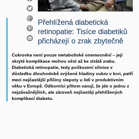
Přehlížená diabetická
retinopatie: Tisíce diabetiků
přicházejí o zrak zbytečně
Cukrovka není pouze metabolické onemocnění – její
skryté komplikace mohou vést až ke ztrátě zraku.
Diabetická retinopatie, tedy poškození sítnice v
důsledku dlouhodobě zvýšené hladiny cukru v krvi, patří
mezi nejčastější příčiny slepoty u lidí v produktivním
věku v Evropě. Odborníci přitom varují, že jde o jednu z
nejzávažnějších, ale zároveň nejčastěji přehlížených
komplikací diabetu.