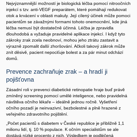
Nejvýznamnější možností je biologická léčba pomocí nitroočních
injekcí s tzv. anti-VEGF preparátem, které pomáhají redukovat
otok a krvácení v oblasti makuly. Její cílený účinek může pomoci
pacientům se závažnými formami tohoto onemocnění, kde jiná
léčba nemusí být dostatečně účinná. Léčba je zpravidla
dlouhodobá a vyžaduje pravidelné aplikace injekcí. I když tyto
zákroky zrak zcela neobnoví, mohou jeho ztrátu zastavit a
výrazně zpomalit další zhoršování. Ačkoli takový zákrok může
znít děsivě, pacient nepociťuje bolest a za pár minut odchází
domů.
Prevence zachraňuje zrak – a hradí ji
pojišťovna
Zásadní roli v prevenci diabetické retinopatie hraje buď právě
zmíněný screening pomocí umělé inteligence, nebo pravidelná
návštěva očního lékaře – ideálně jednou ročně. Vyšetření
očního pozadí je neinvazivní, bezbolestné a plně hrazené z
veřejného zdravotního pojištění.
„Počet pacientů s diabetem v České republice je přibližně 1,1
milionu lidí, tj. 10 % populace. K očním specialistům se ale
dostává nízké procento z nich. Výsledkem je podléčená