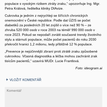
populace s vysokým rizikem ztráty zraku,“ upozorňuje Ing. Mgr.
Petra Králová, ředitelka kliniky DIAvize.
Cukrovka je jedním z nejrychleji se šířících chronických
onemocnění v České republice. Podle dat ÚZIS se počet
diabetiků za posledních 20 let zvýšil o více než 90 % – ze
zhruba 520 000 osob v roce 2003 na téměř 990 000 osob v
roce 2023. Pokud se nepodaří zvrátit současné trendy životního
stylu a stárnutí populace, může počet pacientů do roku 2030
překročit hranici 1,2 milionu, tedy přibližně 12 % populace.
„Prevence je nejúčinnější zbraní proti ztrátě zraku způsobené
cukrovkou. Včasná diagnostika a léčba mohou zachránit zrak
tisícům pacientů,“ uzavírá MUDr. Lucie Frantlová.
Foto: ideogram.ai
VLOŽIT KOMENTÁŘ