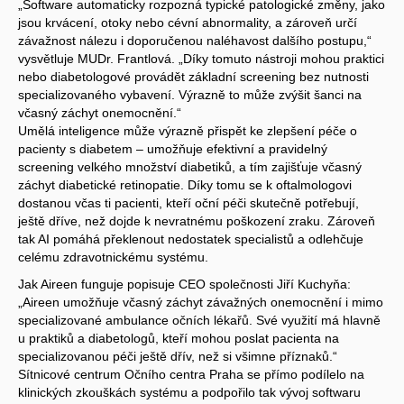
„Software automaticky rozpozná typické patologické změny, jako
jsou krvácení, otoky nebo cévní abnormality, a zároveň určí
závažnost nálezu i doporučenou naléhavost dalšího postupu,“
vysvětluje MUDr. Frantlová. „Díky tomuto nástroji mohou praktici
nebo diabetologové provádět základní screening bez nutnosti
specializovaného vybavení. Výrazně to může zvýšit šanci na
včasný záchyt onemocnění.“
Umělá inteligence může výrazně přispět ke zlepšení péče o
pacienty s diabetem – umožňuje efektivní a pravidelný
screening velkého množství diabetiků, a tím zajišťuje včasný
záchyt diabetické retinopatie. Díky tomu se k oftalmologovi
dostanou včas ti pacienti, kteří oční péči skutečně potřebují,
ještě dříve, než dojde k nevratnému poškození zraku. Zároveň
tak AI pomáhá překlenout nedostatek specialistů a odlehčuje
celému zdravotnickému systému.
Jak Aireen funguje popisuje CEO společnosti Jiří Kuchyňa:
„Aireen umožňuje včasný záchyt závažných onemocnění i mimo
specializované ambulance očních lékařů. Své využití má hlavně
u praktiků a diabetologů, kteří mohou poslat pacienta na
specializovanou péči ještě dřív, než si všimne příznaků.“
Sítnicové centrum Očního centra Praha se přímo podílelo na
klinických zkouškách systému a podpořilo tak vývoj softwaru