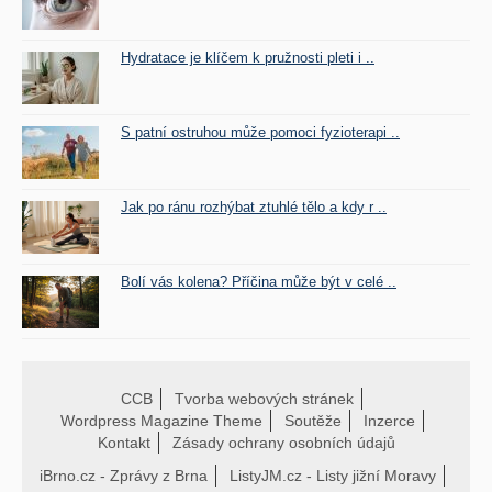
Hydratace je klíčem k pružnosti pleti i ..
S patní ostruhou může pomoci fyzioterapi ..
Jak po ránu rozhýbat ztuhlé tělo a kdy r ..
Bolí vás kolena? Příčina může být v celé ..
CCB
Tvorba webových stránek
Wordpress Magazine Theme
Soutěže
Inzerce
Kontakt
Zásady ochrany osobních údajů
iBrno.cz - Zprávy z Brna
ListyJM.cz - Listy jižní Moravy