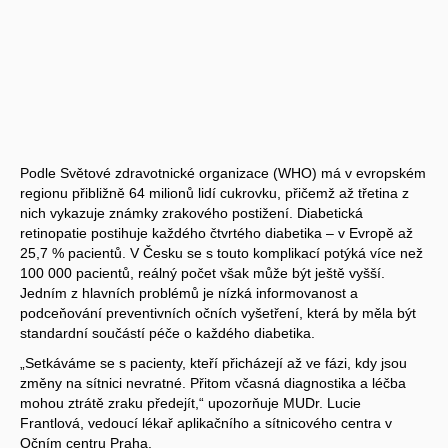
Podle Světové zdravotnické organizace (WHO) má v evropském
regionu přibližně 64 milionů lidí cukrovku, přičemž až třetina z
nich vykazuje známky zrakového postižení. Diabetická
retinopatie postihuje každého čtvrtého diabetika – v Evropě až
25,7 % pacientů. V Česku se s touto komplikací potýká více než
100 000 pacientů, reálný počet však může být ještě vyšší.
Jedním z hlavních problémů je nízká informovanost a
podceňování preventivních očních vyšetření, která by měla být
standardní součástí péče o každého diabetika.
„Setkáváme se s pacienty, kteří přicházejí až ve fázi, kdy jsou
změny na sítnici nevratné. Přitom včasná diagnostika a léčba
mohou ztrátě zraku předejít,“ upozorňuje MUDr. Lucie
Frantlová, vedoucí lékař aplikačního a sítnicového centra v
Očním centru Praha.