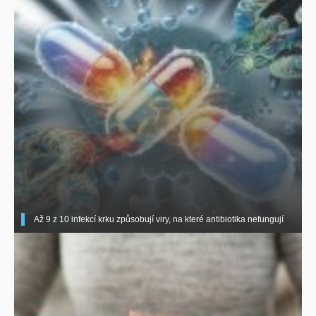
Až 9 z 10 infekcí krku způsobují viry, na které antibiotika nefungují