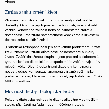
Aireen.
Ztráta zraku změní život
Zhoršení nebo ztráta zraku má pro pacienty dalekosáhlé
důsledky. Ovlivňuje jejich pracovní schopnosti, možnost řídit
vozidlo, věnovat se zálibám nebo se samostatně starat o
domácnost. Tato ztráta samostatnosti vede často k úzkostem,
depresi nebo sociální izolaci.
„Diabetická retinopatie není jen zdravotním problémem. Ztráta
zraku znamená i ztrátu důstojnosti, samostatnosti a kvality
života. Zvlášť ohroženou skupinou jsou pacienti s diabetem 1.
typu, u nichž se diabetická retinopatie může začít rozvíjet už v
mladém věku. Dlouhá doba trvání diabetu v kombinaci s
nedostatečnou kompenzací znamená výrazně vyšší riziko
poškození zraku, které má dopad na celý jejich další život,“ říká
MUDr. Frantlová.
Možnosti léčby: biologická léčba
Pokud je diabetická retinopatie diagnostikována v pokročilém
stadiu, přicházejí na řadu moderní léčebné metody.