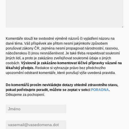
Komentáře slouží ke svobodné výměně názorů či vyjádření názoru na
dané téma. Váš příspěvek ale přitom nesmí jakýmkoliv způsobem
porušovat zákony ČR, zejména nesmí propagovat národnostní, rasovou,
náboženskou či jinou nesnášenlivost. Je také třeba respektovat soukromí
jiných lidí, a proto je zakázáno zveřejňovat soukromé údaje o jiných
osobách.
Výslovně je zakázáno komentovat léčivé přípravky vázané na
lékařský předpis.
Redakce si vyhrazuje právo bez předchozího
upozornění odstranit komentáře, které porušují výše uvedená pravidla.
Do komentářů prosím nevkládejte dotazy ohledně zdravotního stavu,
pokud potřebujete poradit, můžete se zeptat v sekci
PORADNA
.
Děkujeme za pochopení.