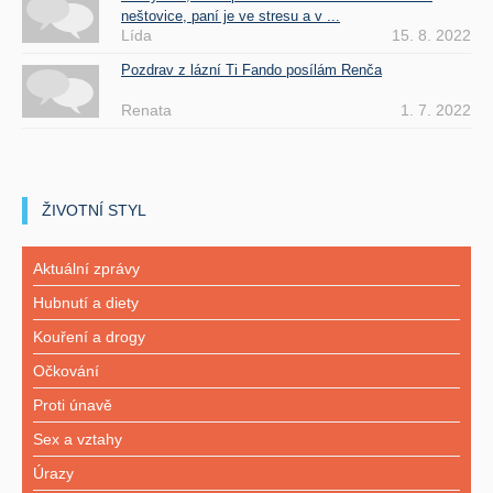
neštovice, paní je ve stresu a v ...
Lída
15. 8. 2022
Pozdrav z lázní Ti Fando posílám Renča
Renata
1. 7. 2022
ŽIVOTNÍ STYL
Aktuální zprávy
Hubnutí a diety
Kouření a drogy
Očkování
Proti únavě
Sex a vztahy
Úrazy