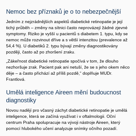
Nemoc bez příznaků je o to nebezpečnější
Jedním z nejzrádnějších aspektů diabetické retinopatie je její
tichý průběh – změny na sítnici často neprovázejí žádné zjevné
symptomy. Riziko je vyšší u pacientů s diabetem 1. typu, kdy se
nemoc může rozvinout dříve a s větší intenzitou (prevalence až
54,4 %). U diabetiků 2. typu bývají změny diagnostikovány
později, často až po zhoršení zraku.
„Zákeřnost diabetické retinopatie spočívá v tom, že dlouho
nezhoršuje zrak. Pacient pak ani netuší, že se s jeho okem něco
děje – a často přichází až příliš pozdě,“ doplňuje MUDr.
Frantlová.
Umělá inteligence Aireen mění budoucnost
diagnostiky
Novou nadějí pro včasný záchyt diabetické retinopatie je umělá
inteligence, která se začíná využívat i v oftalmologii. Oční
centrum Praha spolupracuje na vývoji nástroje Aireen, který
pomocí hlubokého učení analyzuje snímky očního pozadí.