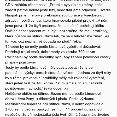
ČR v začátku těhotenství. „Protože byly různé změny, naše
žádost patrně někde ještě leží, nedostali jsme odpověď,“ uvedla.
Naopak příjemně prý ji překvapila spolupráce s Všeobecnou
zdravotní pojišťovnou, která financovala pilotní projekt. „V něm
jsme potvrdili, že čtyři procenta žen aktuálně potřebují léčbu.
Dalších deset procent musí být upozorněno, že mají protilátky,
které působí na štítnou žlázu tak, že se v těhotenství změní její
funkce, což nepříznivě dopadá na plod,“ řekla.
Těhotné by se měly podle Límanové vyšetření dožadovat.
Potřebují trojici testů, dohromady za zhruba 700 korun.
Racionální by podle docentky bylo, aby ženám polovinou částky
přispěly pojišťovny.
Testy by podle Límanové měly podstupovat i ženy po
padesátce, výskyt poruch stoupá s věkem. „Jednou za čtyři roky
by v rámci preventivní prohlídky měly mít základní vyšetření,
stačí jeden test za 140 korun. Zatím jsme si to ani netroufli
pojišťovnám nadhodit,“ řekla docentka.
Neléčené obtíže se štítnou žlázou mohou podle Límanové
ohrozit život ženy, u těhotných i plodu. Podle výzkumu
Mezinárodní federace pro štítnou žlázu, v němž odpovídalo
1700 žen v pěti evropských zemích, 44 procent dotázaných
nevědělo, že při nedostatku jódu tvoří štítná šláza málo životně