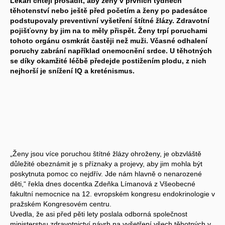
Lékaři chtějí prosadit, aby ženy v prvních týdnech
těhotenství nebo ještě před početím a ženy po padesátce
podstupovaly preventivní vyšetření štítné žlázy. Zdravotní
pojišťovny by jim na to měly přispět. Ženy trpí poruchami
tohoto orgánu osmkrát častěji než muži. Včasné odhalení
poruchy zabrání například onemocnění srdce. U těhotných
se díky okamžité léčbě předejde postižením plodu, z nich
nejhorší je snížení IQ a kreténismus.
„Ženy jsou více poruchou štítné žlázy ohroženy, je obzvláště
důležité obeznámit je s příznaky a projevy, aby jim mohla být
poskytnuta pomoc co nejdřív. Jde nám hlavně o nenarozené
děti,“ řekla dnes docentka Zdeňka Límanová z Všeobecné
fakultní nemocnice na 12. evropském kongresu endokrinologie v
pražském Kongresovém centru.
Uvedla, že asi před pěti lety poslala odborná společnost
ministerstvu zdravotnictví návrh na vyšetření všech těhotných v