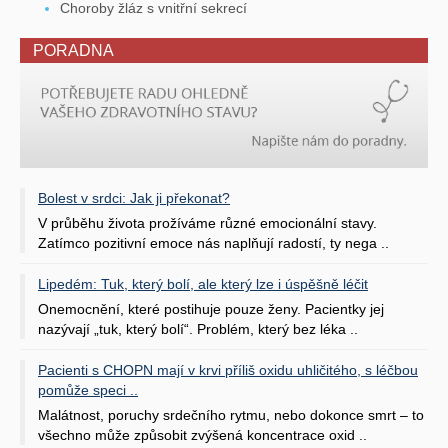
Choroby žláz s vnitřní sekrecí
PORADNA
Bolest v srdci: Jak ji překonat?
V průběhu života prožíváme různé emocionální stavy.
Zatímco pozitivní emoce nás naplňují radostí, ty nega ..
Lipedém: Tuk, který bolí, ale který lze i úspěšně léčit
Onemocnění, které postihuje pouze ženy. Pacientky jej
nazývají „tuk, který bolí“. Problém, který bez léka ..
Pacienti s CHOPN mají v krvi příliš oxidu uhličitého, s léčbou
pomůže speci ..
Malátnost, poruchy srdečního rytmu, nebo dokonce smrt – to
všechno může způsobit zvýšená koncentrace oxid ..