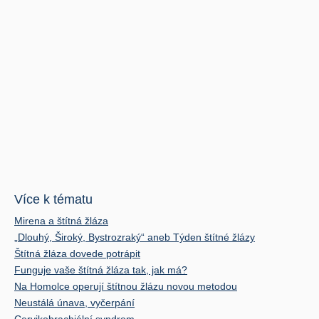
Více k tématu
Mirena a štítná žláza
„Dlouhý, Široký, Bystrozraký“ aneb Týden štítné žlázy
Štítná žláza dovede potrápit
Funguje vaše štítná žláza tak, jak má?
Na Homolce operují štítnou žlázu novou metodou
Neustálá únava, vyčerpání
Cervikobrachiální syndrom