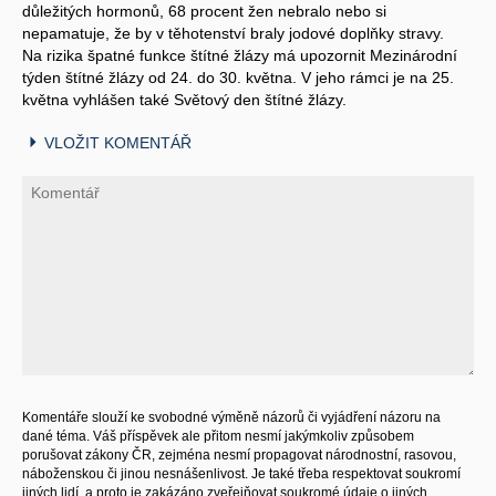
důležitých hormonů, 68 procent žen nebralo nebo si
nepamatuje, že by v těhotenství braly jodové doplňky stravy.
Na rizika špatné funkce štítné žlázy má upozornit Mezinárodní
týden štítné žlázy od 24. do 30. května. V jeho rámci je na 25.
května vyhlášen také Světový den štítné žlázy.
VLOŽIT KOMENTÁŘ
Komentáře slouží ke svobodné výměně názorů či vyjádření názoru na
dané téma. Váš příspěvek ale přitom nesmí jakýmkoliv způsobem
porušovat zákony ČR, zejména nesmí propagovat národnostní, rasovou,
náboženskou či jinou nesnášenlivost. Je také třeba respektovat soukromí
jiných lidí, a proto je zakázáno zveřejňovat soukromé údaje o jiných