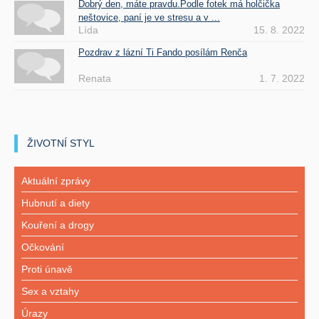
Dobrý den, máte pravdu.Podle fotek má holčička
neštovice, paní je ve stresu a v ...
Lída
15. 8. 2022
Pozdrav z lázní Ti Fando posílám Renča
Renata
1. 7. 2022
ŽIVOTNÍ STYL
Aktuální zprávy
Hubnutí a diety
Kouření a drogy
Očkování
Proti únavě
Sex a vztahy
Úrazy