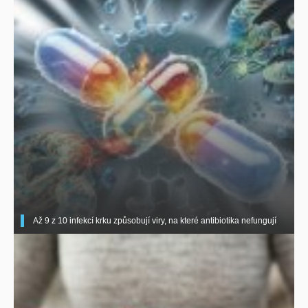
Až 9 z 10 infekcí krku způsobují viry, na které antibiotika nefungují