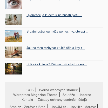
Hydratace je klíčem k pružnosti pleti i ..
S patní ostruhou může pomoci fyzioterapi ..
Jak po ránu rozhýbat ztuhlé tělo a kdy r ..
Bolí vás kolena? Příčina může být v celé ..
CCB
Tvorba webových stránek
Wordpress Magazine Theme
Soutěže
Inzerce
Kontakt
Zásady ochrany osobních údajů
iBrno.cz - Zprávy z Brna
ListyJM.cz - Listy jižní Moravy