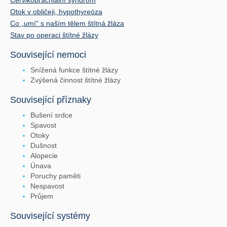
Otok v obličeji, hypothyreóza
Co „umí“ s naším tělem štítná žláza
Stav po operaci štítné žlázy
Související nemoci
Snížená funkce štítné žlázy
Zvýšená činnost štítné žlázy
Související příznaky
Bušení srdce
Spavost
Otoky
Dušnost
Alopecie
Únava
Poruchy paměti
Nespavost
Průjem
Související systémy