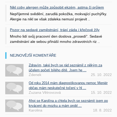
Nikl coby alergen může způsobit ekzém, astma či průjem
Nepříjemné svědění, zarudlá pokožka, mokvající puchýřky.
Alergie na nikl se však zdaleka nemusí projevit ..
Pozor na sedavé zaměstnání, trápí záda i křečové žíly
Mnoho lidí svůj pracovní den doslova „prosedí“. Sedavé
zaměstnání ale sebou přináší mnoho zdravotních riz ..
NEJNOVĚJŠÍ KOMENTÁŘE
Zdravím, také bych se rád seznámil z někým za
účelem početí bílého dítě. Jsem he ...
Zdenek
25. 10. 2022
Od roku 2014 mám diagnostikovanou nemoc Meniér
občas mám neskutečné točení v hl ...
Zuzana Větrovcová
15. 10. 2022
Ahoj se Karolína a chtela bych se seznámit jsem po
krvácení do mozku a mám probl ...
Karolina
18. 8. 2022