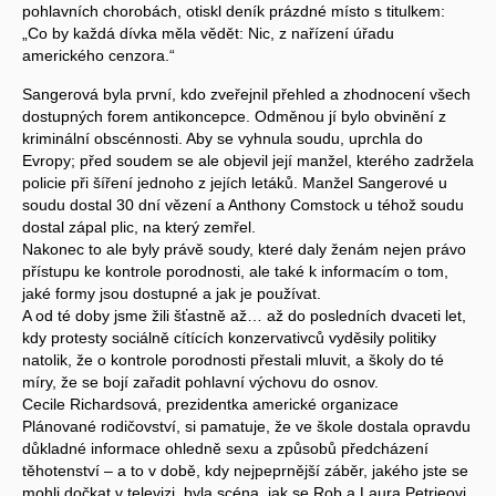
pohlavních chorobách, otiskl deník prázdné místo s titulkem:
„Co by každá dívka měla vědět: Nic, z nařízení úřadu
amerického cenzora.“
Sangerová byla první, kdo zveřejnil přehled a zhodnocení všech
dostupných forem antikoncepce. Odměnou jí bylo obvinění z
kriminální obscénnosti. Aby se vyhnula soudu, uprchla do
Evropy; před soudem se ale objevil její manžel, kterého zadržela
policie při šíření jednoho z jejích letáků. Manžel Sangerové u
soudu dostal 30 dní vězení a Anthony Comstock u téhož soudu
dostal zápal plic, na který zemřel.
Nakonec to ale byly právě soudy, které daly ženám nejen právo
přístupu ke kontrole porodnosti, ale také k informacím o tom,
jaké formy jsou dostupné a jak je používat.
A od té doby jsme žili šťastně až… až do posledních dvaceti let,
kdy protesty sociálně cítících konzervativců vyděsily politiky
natolik, že o kontrole porodnosti přestali mluvit, a školy do té
míry, že se bojí zařadit pohlavní výchovu do osnov.
Cecile Richardsová, prezidentka americké organizace
Plánované rodičovství, si pamatuje, že ve škole dostala opravdu
důkladné informace ohledně sexu a způsobů předcházení
těhotenství – a to v době, kdy nejpeprnější záběr, jakého jste se
mohli dočkat v televizi, byla scéna, jak se Rob a Laura Petrieovi