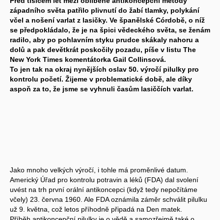
Před tisícem let mezi oblíbené antikoncepční metody
západního světa patřilo plivnutí do žabí tlamky, polykání
včel a nošení varlat z lasičky. Ve španělské Córdobě, o níž
se předpokládalo, že je na špici vědeckého světa, se ženám
radilo, aby po pohlavním styku prudce skákaly nahoru a
dolů a pak devětkrát poskočily pozadu, píše v listu The
New York Times komentátorka Gail Collinsová.
To jen tak na okraj nynějších oslav 50. výročí pilulky pro
kontrolu početí. Žijeme v problematické době, ale díky
aspoň za to, že jsme se vyhnuli časům lasiččích varlat.
Jako mnoho velkých výročí, i tohle má proměnlivé datum.
Americký Úřad pro kontrolu potravin a léků (FDA) dal svolení
uvést na trh první orální antikoncepci (když tedy nepočítáme
včely) 23. června 1960. Ale FDA oznámila záměr schválit pilulku
už 9. května, což letos příhodně připadá na Den matek.
Příběh antikoncepční pilulky je o vědě a samozřejmě také o