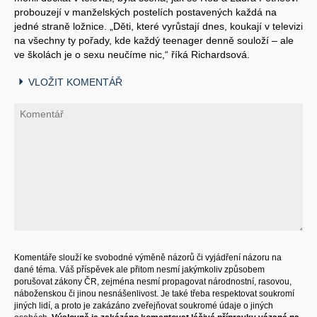
probouzejí v manželských postelích postavených každá na
jedné straně ložnice. „Děti, které vyrůstají dnes, koukají v televizi
na všechny ty pořady, kde každý teenager denně souloží – ale
ve školách je o sexu neučíme nic,“ říká Richardsová.
VLOŽIT KOMENTÁŘ
Komentáře slouží ke svobodné výměně názorů či vyjádření názoru na
dané téma. Váš příspěvek ale přitom nesmí jakýmkoliv způsobem
porušovat zákony ČR, zejména nesmí propagovat národnostní, rasovou,
náboženskou či jinou nesnášenlivost. Je také třeba respektovat soukromí
jiných lidí, a proto je zakázáno zveřejňovat soukromé údaje o jiných