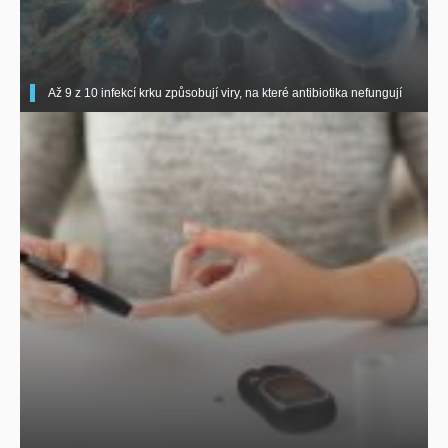
Až 9 z 10 infekcí krku způsobují viry, na které antibiotika nefungují