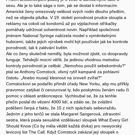
sexu. Ale je to také sága o tom, jak se dostat k informacím.
Americké ženy omezovaly velikost svých rodin dlouho předtím,
než se objevila pilulka. V 19. století porodnost prudce stoupla a
reklamy na cokoli od kondomů až po výplachové stříkačky
pomáhaly udržovat solventnost novin. Například společnost
jménem National Syringe nabízela model s vyměnitelnými
hubicemi, takže jejich výrobek mohl být používán jak ke kontrole
porodnosti, tak k zalévání květin.
Ale co ženy skutečně neměly, byla možnost zjistit, co doopravdy
funguje. Tehdejší mocní věřili, že jedinou vhodnou metodou
kontroly porodnosti je celibát. „Nemohou použít sebekontrolu?“
ptal se Anthony Comstock, vlivný rytíř kampaně za pohlavní
čistotu. „Anebo musejí klesnout na úroveň zvířat?“
Comstockovi se podařilo přimět úřady New Yorku, aby mu přiřkly
pravomoc zatýkat či cenzurovat ty, kdo poskytnou ženám radu či
pomoc v oblasti antikoncepce. Vychloubal se, že za tenhle
přečin poslal do vězení 4000 lidí, a zdálo se, že zvláštní
potěšení čerpá z faktu, že 15 z nich spáchalo sebevraždu.
Jedním z jeho terčů se stala Margaret Sangerová, zdravotní
sestra, která psala sexuálně vzdělávací sloupek What Every Girl
Should Know (Co by měla vědět každá dívka) pro newyorský
levicový list The Call. Když Comstock zakázal její sloupek o