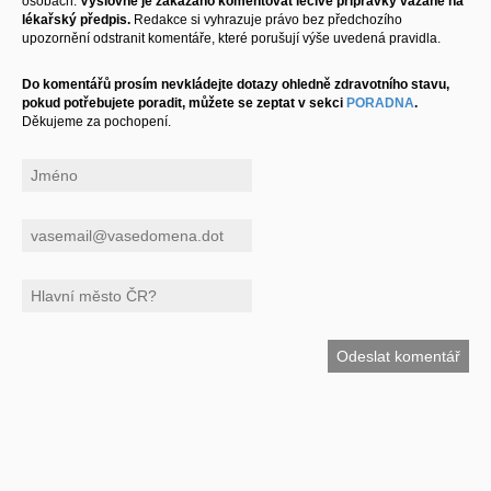
osobách.
Výslovně je zakázáno komentovat léčivé přípravky vázané na
lékařský předpis.
Redakce si vyhrazuje právo bez předchozího
upozornění odstranit komentáře, které porušují výše uvedená pravidla.
Do komentářů prosím nevkládejte dotazy ohledně zdravotního stavu,
pokud potřebujete poradit, můžete se zeptat v sekci
PORADNA
.
Děkujeme za pochopení.