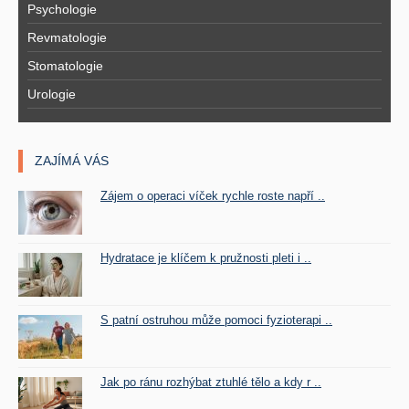
Psychologie
Revmatologie
Stomatologie
Urologie
ZAJÍMÁ VÁS
Zájem o operaci víček rychle roste napří ..
Hydratace je klíčem k pružnosti pleti i ..
S patní ostruhou může pomoci fyzioterapi ..
Jak po ránu rozhýbat ztuhlé tělo a kdy r ..