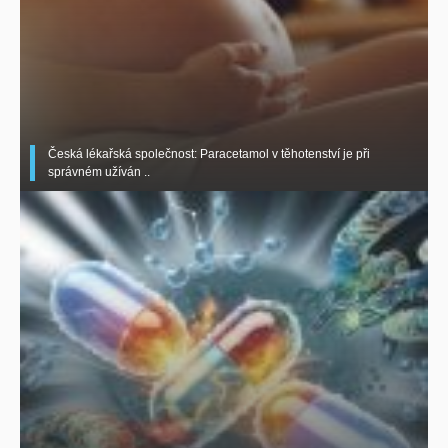
Česká lékařská společnost: Paracetamol v těhotenství je při
správném užíván ..