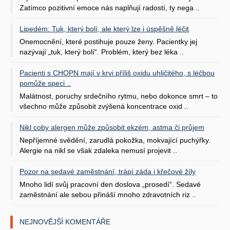
Zatímco pozitivní emoce nás naplňují radostí, ty nega ..
Lipedém: Tuk, který bolí, ale který lze i úspěšně léčit
Onemocnění, které postihuje pouze ženy. Pacientky jej
nazývají „tuk, který bolí“. Problém, který bez léka ..
Pacienti s CHOPN mají v krvi příliš oxidu uhličitého, s léčbou
pomůže speci ..
Malátnost, poruchy srdečního rytmu, nebo dokonce smrt – to
všechno může způsobit zvýšená koncentrace oxid ..
Nikl coby alergen může způsobit ekzém, astma či průjem
Nepříjemné svědění, zarudlá pokožka, mokvající puchýřky.
Alergie na nikl se však zdaleka nemusí projevit ..
Pozor na sedavé zaměstnání, trápí záda i křečové žíly
Mnoho lidí svůj pracovní den doslova „prosedí“. Sedavé
zaměstnání ale sebou přináší mnoho zdravotních riz ..
NEJNOVĚJŠÍ KOMENTÁŘE