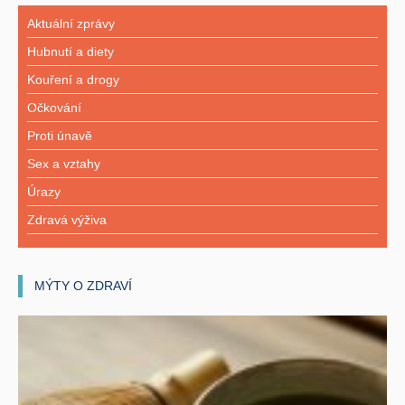
Aktuální zprávy
Hubnutí a diety
Kouření a drogy
Očkování
Proti únavě
Sex a vztahy
Úrazy
Zdravá výživa
MÝTY O ZDRAVÍ