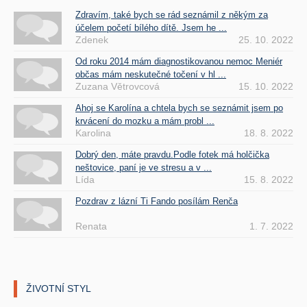
Zdravím, také bych se rád seznámil z někým za
účelem početí bílého dítě. Jsem he ...
Zdenek
25. 10. 2022
Od roku 2014 mám diagnostikovanou nemoc Meniér
občas mám neskutečné točení v hl ...
Zuzana Větrovcová
15. 10. 2022
Ahoj se Karolína a chtela bych se seznámit jsem po
krvácení do mozku a mám probl ...
Karolina
18. 8. 2022
Dobrý den, máte pravdu.Podle fotek má holčička
neštovice, paní je ve stresu a v ...
Lída
15. 8. 2022
Pozdrav z lázní Ti Fando posílám Renča
Renata
1. 7. 2022
ŽIVOTNÍ STYL