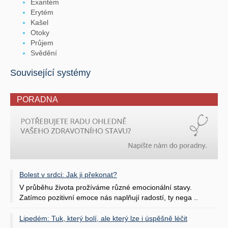
Exantém
Erytém
Kašel
Otoky
Průjem
Svědění
Související systémy
PORADNA
Bolest v srdci: Jak ji překonat?
V průběhu života prožíváme různé emocionální stavy.
Zatímco pozitivní emoce nás naplňují radostí, ty nega ..
Lipedém: Tuk, který bolí, ale který lze i úspěšně léčit