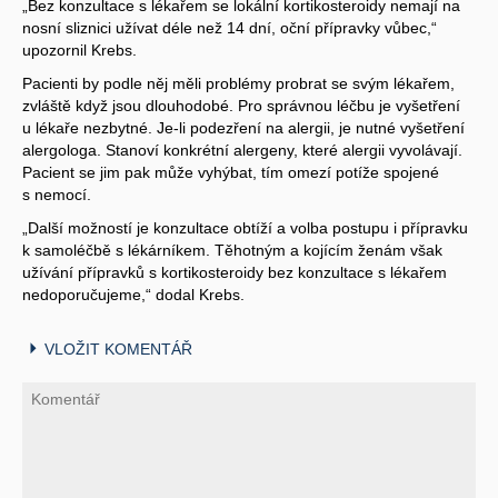
„Bez konzultace s lékařem se lokální kortikosteroidy nemají na
nosní sliznici užívat déle než 14 dní, oční přípravky vůbec,“
upozornil Krebs.
Pacienti by podle něj měli problémy probrat se svým lékařem,
zvláště když jsou dlouhodobé. Pro správnou léčbu je vyšetření
u lékaře nezbytné. Je-li podezření na alergii, je nutné vyšetření
alergologa. Stanoví konkrétní alergeny, které alergii vyvolávají.
Pacient se jim pak může vyhýbat, tím omezí potíže spojené
s nemocí.
„Další možností je konzultace obtíží a volba postupu i přípravku
k samoléčbě s lékárníkem. Těhotným a kojícím ženám však
užívání přípravků s kortikosteroidy bez konzultace s lékařem
nedoporučujeme,“ dodal Krebs.
VLOŽIT KOMENTÁŘ