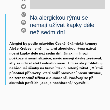
Na alergickou rýmu se
nemají užívat kapky déle
než sedm dní
Alergici by podle mluvčího České lékárnické komory
Aleše Krebse neměli na jarní alergickou rýmu užívat
nosní kapky déle než sedm dní. Jinak jim hrozí
poškození nosní sliznice, navíc musejí dávky zvyšovat,
aby se udržel efekt volného nosu. Tím se ale prohlubují
nežádoucí účinky na krevní tlak či zelený zákal. „Místně
působící přípravky, které sníží prokrvení nosní sliznice,
nelzerozhodně užívat dlouhodobě. Podávají se při
akutních potížích, jako je nachlazení,“ vysvětlil.