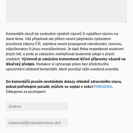
Komentáře slouží ke svobodné výměně názorů či vyjádření názoru na
dané téma. Váš příspěvek ale přitom nesmí jakýmkoliv způsobem
porušovat zákony ČR, zejména nesmí propagovat národnostní, rasovou,
náboženskou či jinou nesnášenlivost. Je také třeba respektovat soukromí
jiných lidí, a proto je zakázáno zveřejňovat soukromé údaje o jiných
osobách.
Výslovně je zakázáno komentovat léčivé přípravky vázané na
lékařský předpis.
Redakce si vyhrazuje právo bez předchozího
upozornění odstranit komentáře, které porušují výše uvedená pravidla.
Do komentářů prosím nevkládejte dotazy ohledně zdravotního stavu,
pokud potřebujete poradit, můžete se zeptat v sekci
PORADNA
.
Děkujeme za pochopení.