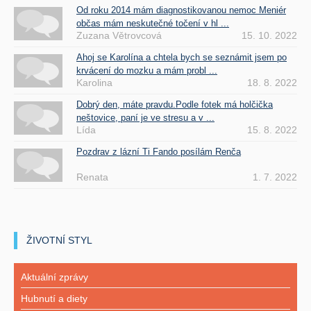
Od roku 2014 mám diagnostikovanou nemoc Meniér
občas mám neskutečné točení v hl ...
Zuzana Větrovcová
15. 10. 2022
Ahoj se Karolína a chtela bych se seznámit jsem po
krvácení do mozku a mám probl ...
Karolina
18. 8. 2022
Dobrý den, máte pravdu.Podle fotek má holčička
neštovice, paní je ve stresu a v ...
Lída
15. 8. 2022
Pozdrav z lázní Ti Fando posílám Renča
Renata
1. 7. 2022
ŽIVOTNÍ STYL
Aktuální zprávy
Hubnutí a diety