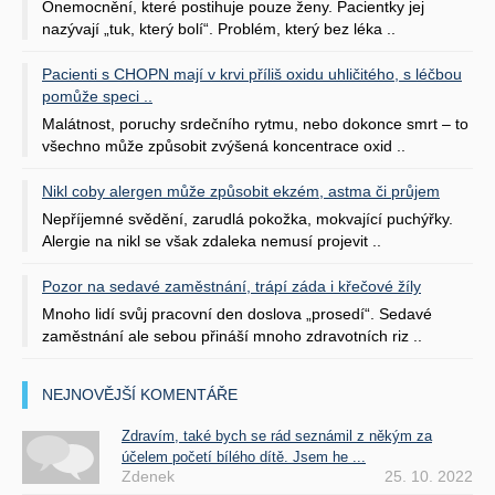
Onemocnění, které postihuje pouze ženy. Pacientky jej
nazývají „tuk, který bolí“. Problém, který bez léka ..
Pacienti s CHOPN mají v krvi příliš oxidu uhličitého, s léčbou
pomůže speci ..
Malátnost, poruchy srdečního rytmu, nebo dokonce smrt – to
všechno může způsobit zvýšená koncentrace oxid ..
Nikl coby alergen může způsobit ekzém, astma či průjem
Nepříjemné svědění, zarudlá pokožka, mokvající puchýřky.
Alergie na nikl se však zdaleka nemusí projevit ..
Pozor na sedavé zaměstnání, trápí záda i křečové žíly
Mnoho lidí svůj pracovní den doslova „prosedí“. Sedavé
zaměstnání ale sebou přináší mnoho zdravotních riz ..
NEJNOVĚJŠÍ KOMENTÁŘE
Zdravím, také bych se rád seznámil z někým za
účelem početí bílého dítě. Jsem he ...
Zdenek
25. 10. 2022