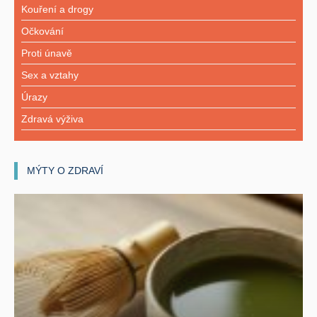
Kouření a drogy
Očkování
Proti únavě
Sex a vztahy
Úrazy
Zdravá výživa
MÝTY O ZDRAVÍ