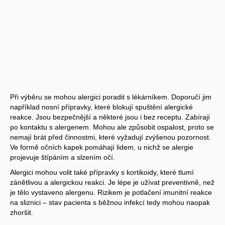
Při výběru se mohou alergici poradit s lékárníkem. Doporučí jim
například nosní přípravky, které blokují spuštění alergické
reakce. Jsou bezpečnější a některé jsou i bez receptu. Zabírají
po kontaktu s alergenem. Mohou ale způsobit ospalost, proto se
nemají brát před činnostmi, které vyžadují zvýšenou pozornost.
Ve formě očních kapek pomáhají lidem, u nichž se alergie
projevuje štípáním a slzením očí.
Alergici mohou volit také přípravky s kortikoidy, které tlumí
zánětlivou a alergickou reakci. Je lépe je užívat preventivně, než
je tělo vystaveno alergenu. Rizikem je potlačení imunitní reakce
na sliznici – stav pacienta s běžnou infekcí tedy mohou naopak
zhoršit.