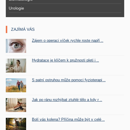
Urologie
ZAJÍMÁ VÁS
Zájem o operaci víček rychle roste napří ..
Hydratace je klíčem k pružnosti pleti i ..
S patní ostruhou může pomoci fyzioterapi ..
Jak po ránu rozhýbat ztuhlé tělo a kdy r ..
Bolí vás kolena? Příčina může být v celé ..