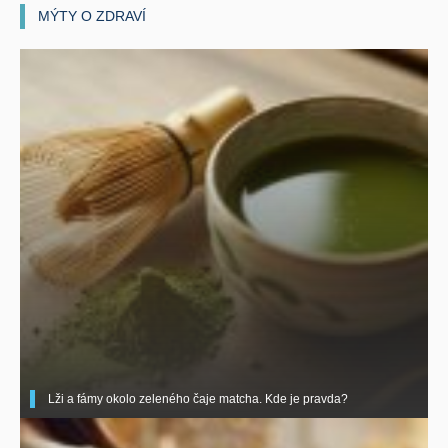
MÝTY O ZDRAVÍ
Lži a fámy okolo zeleného čaje matcha. Kde je pravda?