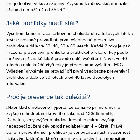
pro jednotlivé věkové skupiny. Zvýšené kardiovaskulární riziko
přichází u mužů už od 35 let.“
Jaké prohlídky hradí stát?
Vyšetření koncentrace celkového cholesterolu a tukových látek v
krvi se povinně provádí při první všeobecné preventivní
prohlídce a dále ve 30, 40, 50 a 60 letech. Každé 2 roky je pak
hrazena preventivní prohlídka u praktického lékaře, kdy podle
možných příznaků lékař provede další vyšetření. Navíc ve 40
letech a dále každé čtyři roky je předepsáno vyšetření EKG.
Vyšetření glykémie se provádí při první všeobecné preventivní
prohlídce a dále ve 30 letech a od 40 let ve dvouletých
intervalech.
Proč je prevence tak důležitá?
„Například u neléčené hypertenze se riziko přímo úměrně
zvyšuje s hodnotami krevního tlaku nad 130/85 mmHg.
Diabetes, tedy zvýšená hladina krevního cukru, zvyšuje
nebezpečí zúžení cév oproti nediabetikům 4 – 6krát. Právě
během preventivních prohlídek je věnována zvláštní pozornost
rizikovým faktorům, které pacient v dané chvíli ani nepociťuje,