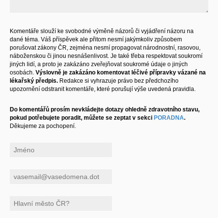
Komentáře slouží ke svobodné výměně názorů či vyjádření názoru na
dané téma. Váš příspěvek ale přitom nesmí jakýmkoliv způsobem
porušovat zákony ČR, zejména nesmí propagovat národnostní, rasovou,
náboženskou či jinou nesnášenlivost. Je také třeba respektovat soukromí
jiných lidí, a proto je zakázáno zveřejňovat soukromé údaje o jiných
osobách.
Výslovně je zakázáno komentovat léčivé přípravky vázané na
lékařský předpis.
Redakce si vyhrazuje právo bez předchozího
upozornění odstranit komentáře, které porušují výše uvedená pravidla.
Do komentářů prosím nevkládejte dotazy ohledně zdravotního stavu,
pokud potřebujete poradit, můžete se zeptat v sekci
PORADNA
.
Děkujeme za pochopení.