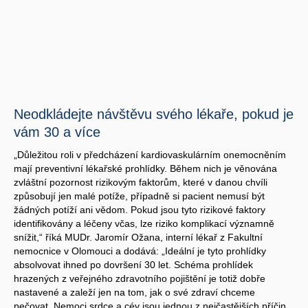
Neodkládejte návštěvu svého lékaře, pokud je
vám 30 a více
„Důležitou roli v předcházení kardiovaskulárním onemocněním
mají preventivní lékařské prohlídky. Během nich je věnována
zvláštní pozornost rizikovým faktorům, které v danou chvíli
způsobují jen malé potíže, případně si pacient nemusí být
žádných potíží ani vědom. Pokud jsou tyto rizikové faktory
identifikovány a léčeny včas, lze riziko komplikací významně
snížit,“ říká MUDr. Jaromír Ožana, interní lékař z Fakultní
nemocnice v Olomouci a dodává: „Ideální je tyto prohlídky
absolvovat ihned po dovršení 30 let. Schéma prohlídek
hrazených z veřejného zdravotního pojištění je totiž dobře
nastavené a zaleží jen na tom, jak o své zdraví chceme
pečovat. Nemoci srdce a cév jsou jednou z nejčastějších příčin