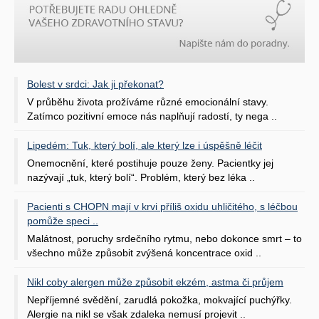
Bolest v srdci: Jak ji překonat?
V průběhu života prožíváme různé emocionální stavy.
Zatímco pozitivní emoce nás naplňují radostí, ty nega ..
Lipedém: Tuk, který bolí, ale který lze i úspěšně léčit
Onemocnění, které postihuje pouze ženy. Pacientky jej
nazývají „tuk, který bolí“. Problém, který bez léka ..
Pacienti s CHOPN mají v krvi příliš oxidu uhličitého, s léčbou
pomůže speci ..
Malátnost, poruchy srdečního rytmu, nebo dokonce smrt – to
všechno může způsobit zvýšená koncentrace oxid ..
Nikl coby alergen může způsobit ekzém, astma či průjem
Nepříjemné svědění, zarudlá pokožka, mokvající puchýřky.
Alergie na nikl se však zdaleka nemusí projevit ..