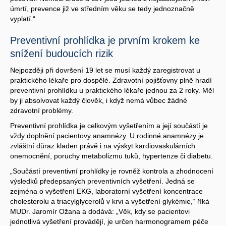
úmrtí, prevence již ve středním věku se tedy jednoznačně
vyplatí.“
Preventivní prohlídka je prvním krokem ke
snížení budoucích rizik
Nejpozději při dovršení 19 let se musí každý zaregistrovat u
praktického lékaře pro dospělé. Zdravotní pojišťovny plně hradí
preventivní prohlídku u praktického lékaře jednou za 2 roky. Měl
by ji absolvovat každý člověk, i když nemá vůbec žádné
zdravotní problémy.
Preventivní prohlídka je celkovým vyšetřením a její součástí je
vždy doplnění pacientovy anamnézy. U rodinné anamnézy je
zvláštní důraz kladen právě i na výskyt kardiovaskulárních
onemocnění, poruchy metabolizmu tuků, hypertenze či diabetu.
„Součástí preventivní prohlídky je rovněž kontrola a zhodnocení
výsledků předepsaných preventivních vyšetření. Jedná se
zejména o vyšetření EKG, laboratorní vyšetření koncentrace
cholesterolu a triacylglycerolů v krvi a vyšetření glykémie,“ říká
MUDr. Jaromír Ožana a dodává: „Věk, kdy se pacientovi
jednotlivá vyšetření provádějí, je určen harmonogramem péče