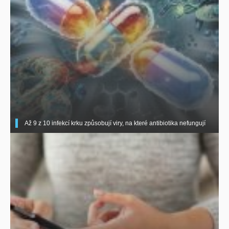
Až 9 z 10 infekcí krku způsobují viry, na které antibiotika nefungují