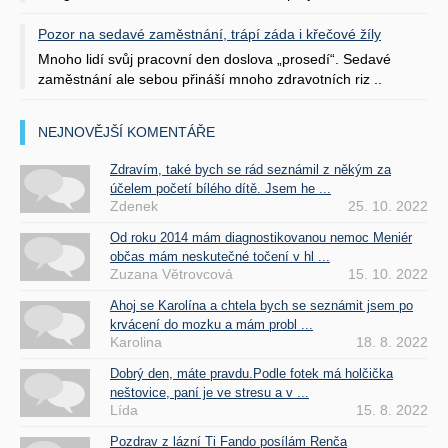
Pozor na sedavé zaměstnání, trápí záda i křečové žíly
Mnoho lidí svůj pracovní den doslova „prosedí“. Sedavé
zaměstnání ale sebou přináší mnoho zdravotních riz ..
NEJNOVĚJŠÍ KOMENTÁŘE
Zdravím, také bych se rád seznámil z někým za
účelem početí bílého dítě. Jsem he ...
Zdenek
25. 10. 2022
Od roku 2014 mám diagnostikovanou nemoc Meniér
občas mám neskutečné točení v hl ...
Zuzana Větrovcová
15. 10. 2022
Ahoj se Karolína a chtela bych se seznámit jsem po
krvácení do mozku a mám probl ...
Karolina
18. 8. 2022
Dobrý den, máte pravdu.Podle fotek má holčička
neštovice, paní je ve stresu a v ...
Lída
15. 8. 2022
Pozdrav z lázní Ti Fando posílám Renča