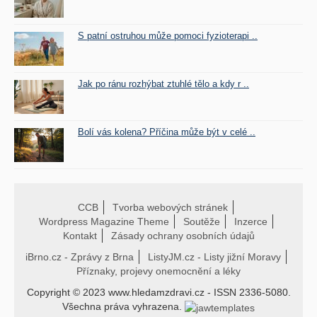
S patní ostruhou může pomoci fyzioterapi ..
Jak po ránu rozhýbat ztuhlé tělo a kdy r ..
Bolí vás kolena? Příčina může být v celé ..
CCB
Tvorba webových stránek
Wordpress Magazine Theme
Soutěže
Inzerce
Kontakt
Zásady ochrany osobních údajů
iBrno.cz - Zprávy z Brna
ListyJM.cz - Listy jižní Moravy
Příznaky, projevy onemocnění a léky
Copyright © 2023 www.hledamzdravi.cz - ISSN 2336-5080.
Všechna práva vyhrazena.