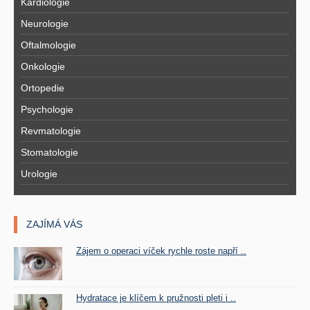
Kardiologie
Neurologie
Oftalmologie
Onkologie
Ortopedie
Psychologie
Revmatologie
Stomatologie
Urologie
ZAJÍMÁ VÁS
Zájem o operaci víček rychle roste napří ..
Hydratace je klíčem k pružnosti pleti i ..