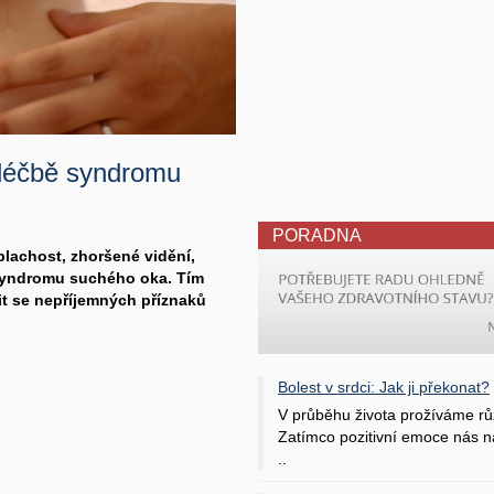
 léčbě syndromu
PORADNA
oplachost, zhoršené vidění,
 syndromu suchého oka. Tím
it se nepříjemných příznaků
Bolest v srdci: Jak ji překonat?
V průběhu života prožíváme rů
Zatímco pozitivní emoce nás na
..