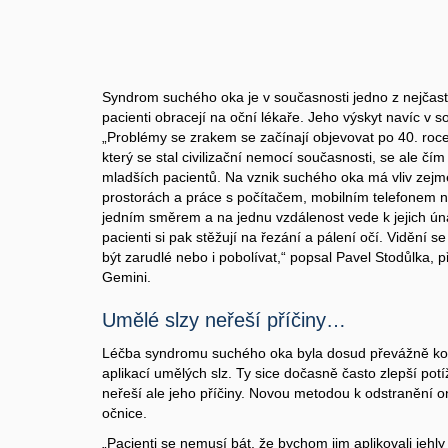
Syndrom suchého oka je v současnosti jedno z nejčas
pacienti obracejí na oční lékaře. Jeho výskyt navíc v
„Problémy se zrakem se začínají objevovat po 40. ro
který se stal civilizační nemocí současnosti, se ale čím
mladších pacientů. Na vznik suchého oka má vliv zejm
prostorách a práce s počítačem, mobilním telefonem 
jedním směrem a na jednu vzdálenost vede k jejich ún
pacienti si pak stěžují na řezání a pálení očí. Vidění
být zarudlé nebo i pobolívat,“ popsal Pavel Stodůlka, p
Gemini.
Umělé slzy neřeší příčiny…
Léčba syndromu suchého oka byla dosud převážně konz
aplikací umělých slz. Ty sice dočasně často zlepší p
neřeší ale jeho příčiny. Novou metodou k odstranění 
očnice.
„Pacienti se nemusí bát, že bychom jim aplikovali jehly