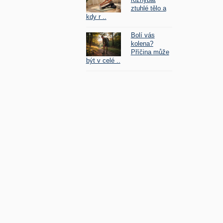
ztuhlé tělo a
kdy r ..
Bolí vás
kolena?
Příčina může
být v celé ..