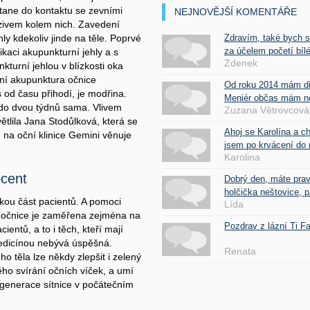
stane do kontaktu se zevními
NEJNOVĚJŠÍ KOMENTÁŘE
azivem kolem nich. Zavedení
hly kdekoliv jinde na těle. Poprvé
Zdravím, také bych 
za účelem početí bílé
ikaci akupunkturní jehly a s
Zdenek
kturní jehlou v blízkosti oka
ení akupunktura očnice
Od roku 2014 mám d
 od času přihodí, je modřina.
Meniér občas mám nes
í do dvou týdnů sama. Vlivem
Zuzana Větrovcová
ětlila Jana Stodůlková, která se
Ahoj se Karolína a c
 na oční klinice Gemini věnuje
jsem po krvácení do 
Karolina
ocent
Dobrý den, máte pra
holčička neštovice, pa
ou část pacientů. A pomoci
Lída
 očnice je zaměřena zejména na
Pozdrav z lázní Ti 
entů, a to i těch, kteří mají
edicínou nebývá úspěšná.
Renata
 těla lze někdy zlepšit i zelený
ho svírání očních víček, a umí
egenerace sítnice v počátečním