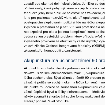
zavádí pod oko nad dolní okraj očnice. Jehlička se do
očními svaly, které pohybují okem a s jejich obaly a v
tenoučké jehly není o nic víc bolestivé než zavedení je
je to pro pacienta nezvyklý vjem, ale při opakované apl
postupujícím zlepšováním potíží si lidé na léčbu akupun
zvyknou a přestanou se jí bát. V rukou profesionála n
nebezpečná pro oko a jedinou komplikací, která se čas
Jedná se jen o estetický problém, který příroda vyřeš
zvýšeného prokrvení se efekt léčby často urychlí,” vysv
ve své zlínské Ordinaci Integrované Medicíny (ORIEM)
akupunktuře, homeopatii a canisterapii.
Akupunktura má účinnost téměř 90 pr
Akupunktura dokáže zbavit syndromu suchého oka velk
dokáže i s dalšími onemocněními zraku. „Akupunktura
léčbu suchého oka. Bývá účinná u téměř 90 procent paci
závažné potíže se suchým okem a léčba konvenční m
Akupunkturou očnice se souběžnou akupunkturou celého
zákal, úspěšná bývá u léčby blefarospasmu – křečovité
někdy zpomalit i zhoršování suché formy makulární d
stadiu,” popsal Pavel Stodůlka.