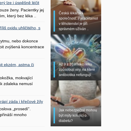
erý lze i úspěšně léčit
uze ženy. Pacientky jej
Česká lékařská
ém, který bez léka ..
společnost: Paracetamol
v těhotenství je při
liš oxidu uhličitého, s
správném užíván ..
 rytmu, nebo dokonce
bit zvýšená koncentrace
Až 9 z 10 infekcí krku
it ekzém, astma či
způsobují viry, na které
antibiotika nefungují
okožka, mokvající
šak zdaleka nemusí
ápí záda i křečové žíly
oslova „prosedí“.
Jak nebezpečné mohou
přináší mnoho
být mýty kolující o
diabetu?