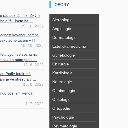
OBORY
se rád seznámil z někým
Alergologie
ho dítě. Jsem he ...
25. 10. 2022
Angiologie
iagnostikovanou nemoc
Dermatologie
kutečné točení v hl ...
15. 10. 2022
Estetická medicína
htela bych se seznámit
Gynekologie
mozku a mám probl ...
Chirurgie
18. 8. 2022
Kardiologie
vdu.Podle fotek má
ní je ve stresu a v ...
Neurologie
15. 8. 2022
Oftalmologie
Fando posílám Renča
Onkologie
1. 7. 2022
Ortopedie
Psychologie
Revmatologie