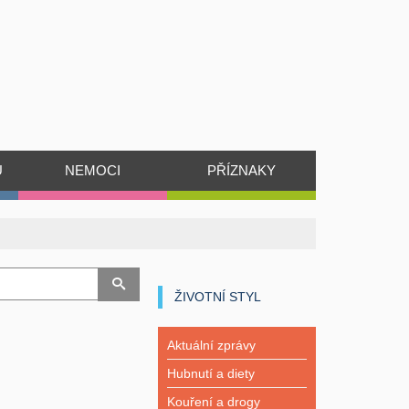
Ů
NEMOCI
PŘÍZNAKY
ŽIVOTNÍ STYL
Aktuální zprávy
Hubnutí a diety
Kouření a drogy