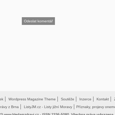
ek
Wordpress Magazine Theme
Soutěže
Inzerce
Kontakt
právy z Brna
ListyJM.cz - Listy jižní Moravy
Příznaky, projevy onem
23 www.hledamzdravi.cz - ISSN 2336-5080. Všechna práva vyhrazena