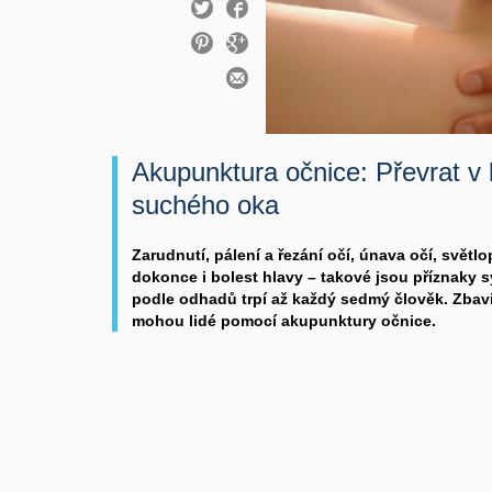
Akupunktura očnice: Převrat v
suchého oka
Zarudnutí, pálení a řezání očí, únava očí, světl
dokonce i bolest hlavy – takové jsou příznaky
podle odhadů trpí až každý sedmý člověk. Zbav
mohou lidé pomocí akupunktury očnice.