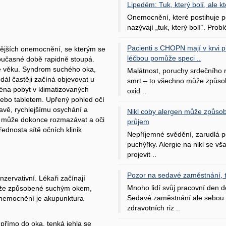
Lipedém: Tuk, který bolí, ale kt
Onemocnění, které postihuje po
nazývají „tuk, který bolí“. Probl
Pacienti s CHOPN mají v krvi pří
tějších onemocnění, se kterým se
léčbou pomůže speci ..
 současné době rapidně stoupá.
ce věku. Syndrom suchého oka,
Malátnost, poruchy srdečního
 dál častěji začíná objevovat u
smrt – to všechno může způso
éna pobyt v klimatizovaných
oxid ..
nebo tabletem. Upřený pohled očí
avě, rychlejšímu osychání a
Nikl coby alergen může způsob
 se může dokonce rozmazávat a oči
průjem
řednosta sítě očních klinik
Nepříjemné svědění, zarudlá p
puchýřky. Alergie na nikl se v
projevit ..
Pozor na sedavé zaměstnání, tr
ervativní. Lékaři začínají
Mnoho lidí svůj pracovní den d
otíže způsobené suchým okem,
Sedavé zaměstnání ale sebou 
onemocnění je akupunktura
zdravotních riz ..
 přímo do oka, tenká jehla se