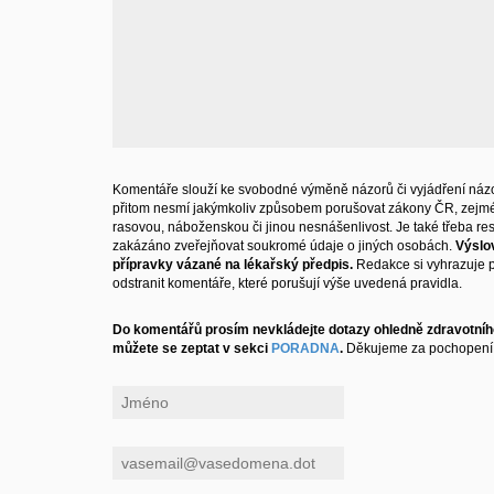
Komentáře slouží ke svobodné výměně názorů či vyjádření názo
přitom nesmí jakýmkoliv způsobem porušovat zákony ČR, zejm
rasovou, náboženskou či jinou nesnášenlivost. Je také třeba resp
zakázáno zveřejňovat soukromé údaje o jiných osobách.
Výslo
přípravky vázané na lékařský předpis.
Redakce si vyhrazuje 
odstranit komentáře, které porušují výše uvedená pravidla.
Do komentářů prosím nevkládejte dotazy ohledně zdravotního
můžete se zeptat v sekci
PORADNA
.
Děkujeme za pochopení