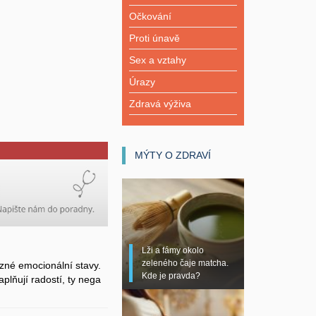
Očkování
Proti únavě
Sex a vztahy
Úrazy
Zdravá výživa
MÝTY O ZDRAVÍ
Lži a fámy okolo
zeleného čaje matcha.
zné emocionální stavy.
Kde je pravda?
plňují radostí, ty nega