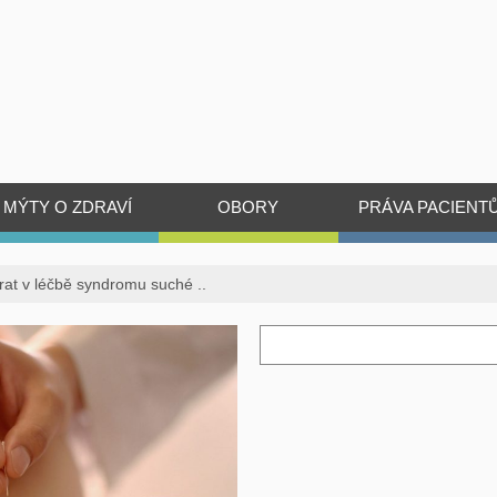
MÝTY O ZDRAVÍ
OBORY
PRÁVA PACIENT
rat v léčbě syndromu suché ..