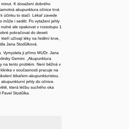
lo minut. K dosažení dobrého
„Samotná akupunktura očnice trvá
a k účinku to stačí. Lékař zavede
o může i sedět. Po vytažení jehly
 nutné ale opakovat v rozestupu 1
 dobré pokračovat do deseti
teří užívají léky na ředění krve,
edla Jana Stodůlková.
á. Vymyslela ji přímo MUDr. Jana
 kliniky Gemini. „Akupunktura
ty na tento problém. Není běžná v
 klinika v současnosti pracuje na
školení lékařem-akupunkturistou.
kupunkturní jehly do očnice.
 světě, která léčbu suchého oka
 Pavel Stodůlka.