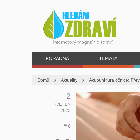
PORADNA
TÉMATA
Domů
Aktuality
Akupunktura očnice: Přev
2
KVĚTEN
2023
0