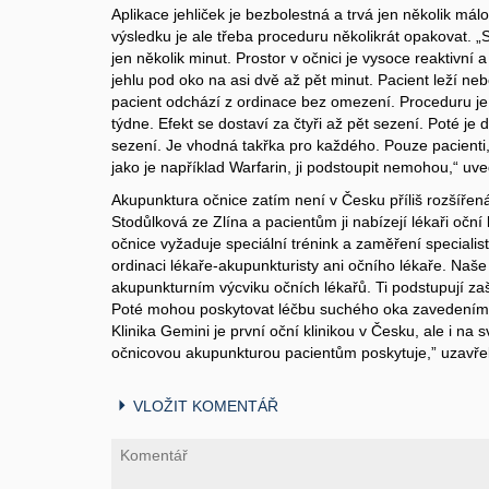
Aplikace jehliček je bezbolestná a trvá jen několik má
výsledku je ale třeba proceduru několikrát opakovat. 
jen několik minut. Prostor v očnici je vysoce reaktivní 
jehlu pod oko na asi dvě až pět minut. Pacient leží neb
pacient odchází z ordinace bez omezení. Proceduru je
týdne. Efekt se dostaví za čtyři až pět sezení. Poté je
sezení. Je vhodná takřka pro každého. Pouze pacienti, k
jako je například Warfarin, ji podstoupit nemohou,“ uv
Akupunktura očnice zatím není v Česku příliš rozšířen
Stodůlková ze Zlína a pacientům ji nabízejí lékaři oční
očnice vyžaduje speciální trénink a zaměření specialis
ordinaci lékaře-akupunkturisty ani očního lékaře. Naše
akupunkturním výcviku očních lékařů. Ti podstupují za
Poté mohou poskytovat léčbu suchého oka zavedením a
Klinika Gemini je první oční klinikou v Česku, ale i na
očnicovou akupunkturou pacientům poskytuje,” uzavřel
VLOŽIT KOMENTÁŘ