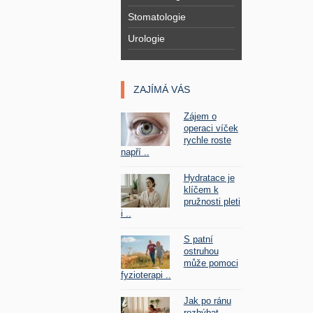
Stomatologie
Urologie
ZAJÍMÁ VÁS
Zájem o
operaci víček
rychle roste
napří ..
Hydratace je
klíčem k
pružnosti pleti
i ..
S patní
ostruhou
může pomoci
fyzioterapi ..
Jak po ránu
rozhýbat