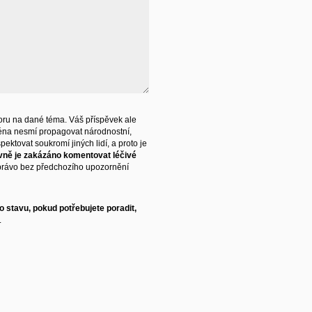
ru na dané téma. Váš příspěvek ale
éna nesmí propagovat národnostní,
ektovat soukromí jiných lidí, a proto je
vně je zakázáno komentovat léčivé
právo bez předchozího upozornění
 stavu, pokud potřebujete poradit,
.