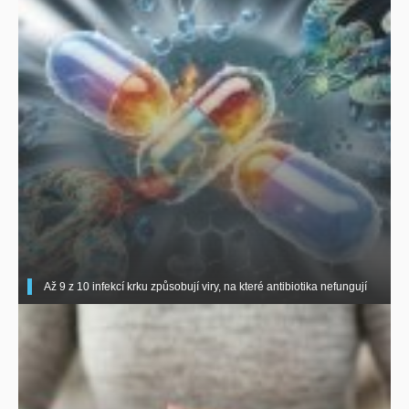
Až 9 z 10 infekcí krku způsobují viry, na které antibiotika nefungují