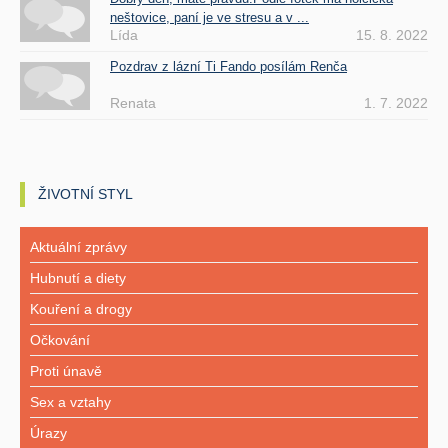
neštovice, paní je ve stresu a v ...
Lída
15. 8. 2022
Pozdrav z lázní Ti Fando posílám Renča
Renata
1. 7. 2022
ŽIVOTNÍ STYL
Aktuální zprávy
Hubnutí a diety
Kouření a drogy
Očkování
Proti únavě
Sex a vztahy
Úrazy