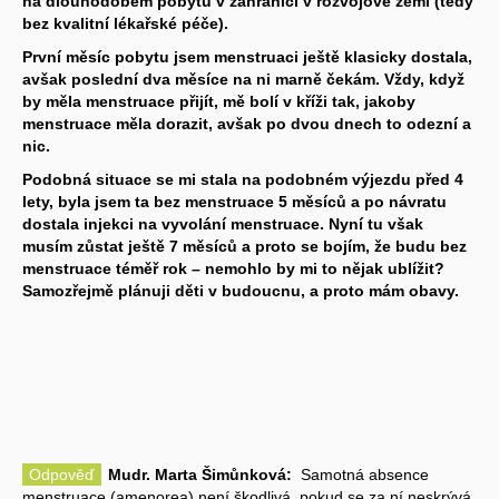
na dlouhodobém pobytu v zahraničí v rozvojové zemi (tedy
bez kvalitní lékařské péče).
První měsíc pobytu jsem menstruaci ještě klasicky dostala,
avšak poslední dva měsíce na ni marně čekám. Vždy, když
by měla menstruace přijít, mě bolí v kříži tak, jakoby
menstruace měla dorazit, avšak po dvou dnech to odezní a
nic.
Podobná situace se mi stala na podobném výjezdu před 4
lety, byla jsem ta bez menstruace 5 měsíců a po návratu
dostala injekci na vyvolání menstruace. Nyní tu však
musím zůstat ještě 7 měsíců a proto se bojím, že budu bez
menstruace téměř rok – nemohlo by mi to nějak ublížit?
Samozřejmě plánuji děti v budoucnu, a proto mám obavy.
Odpověď
Mudr. Marta Šimůnková:
Samotná absence
menstruace (amenorea) není škodlivá, pokud se za ní neskrývá