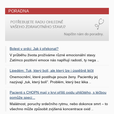
PORADNA
Bolest v srdci: Jak ji překonat?
V průběhu života prožíváme různé emocionální stavy.
Zatímco pozitivní emoce nás naplňují radostí, ty nega ..
Lipedém: Tuk, který bolí, ale který lze i úspěšně léčit
Onemocnění, které postihuje pouze ženy. Pacientky jej
nazývají „tuk, který bolí“. Problém, který bez léka ..
Pacienti s CHOPN mají v krvi příliš oxidu uhličitého, s léčbou
pomůže speci ..
Malátnost, poruchy srdečního rytmu, nebo dokonce smrt – to
všechno může způsobit zvýšená koncentrace oxid ..