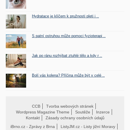
Hydratace je klíčem k pružnosti pleti i ..
S patní ostruhou může pomoci fyzioterapi ..
Jak po ránu rozhýbat ztuhlé tělo a kdy r ..
Bolí vás kolena? Příčina může být v celé ..
CCB
Tvorba webových stránek
Wordpress Magazine Theme
Soutěže
Inzerce
Kontakt
Zásady ochrany osobních údajů
iBrno.cz - Zprávy z Brna
ListyJM.cz - Listy jižní Moravy