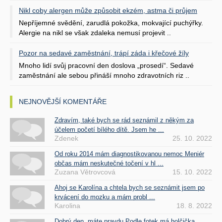
Nikl coby alergen může způsobit ekzém, astma či průjem
Nepříjemné svědění, zarudlá pokožka, mokvající puchýřky.
Alergie na nikl se však zdaleka nemusí projevit ..
Pozor na sedavé zaměstnání, trápí záda i křečové žíly
Mnoho lidí svůj pracovní den doslova „prosedí“. Sedavé
zaměstnání ale sebou přináší mnoho zdravotních riz ..
NEJNOVĚJŠÍ KOMENTÁŘE
Zdravím, také bych se rád seznámil z někým za
účelem početí bílého dítě. Jsem he ...
Zdenek
25. 10. 2022
Od roku 2014 mám diagnostikovanou nemoc Meniér
občas mám neskutečné točení v hl ...
Zuzana Větrovcová
15. 10. 2022
Ahoj se Karolína a chtela bych se seznámit jsem po
krvácení do mozku a mám probl ...
Karolina
18. 8. 2022
Dobrý den, máte pravdu.Podle fotek má holčička