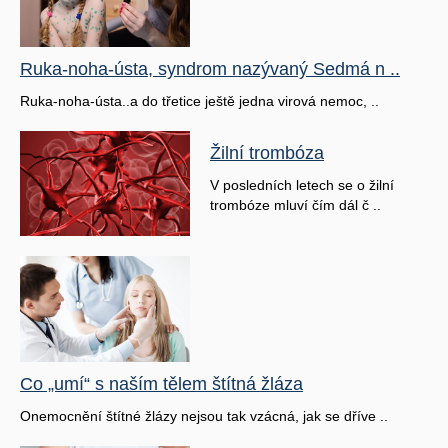
Ruka-noha-ústa, syndrom nazývaný Sedmá n ..
Ruka-noha-ústa..a do třetice ještě jedna virová nemoc, ..
Žilní trombóza
V posledních letech se o žilní
trombóze mluví čím dál č ..
Co „umí“ s naším tělem štítná žláza
Onemocnění štítné žlázy nejsou tak vzácná, jak se dříve ..