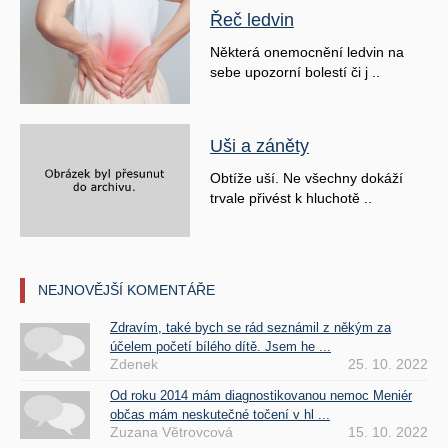
Řeč ledvin
Některá onemocnění ledvin na
sebe upozorní bolestí či j ..
Uši a záněty
Obtíže uší. Ne všechny dokáží
trvale přivést k hluchotě ..
NEJNOVĚJŠÍ KOMENTÁŘE
Zdravím, také bych se rád seznámil z někým za
účelem početí bílého dítě. Jsem he ...
Zdenek
25. 10. 2022
Od roku 2014 mám diagnostikovanou nemoc Meniér
občas mám neskutečné točení v hl ...
Zuzana Větrovcová
15. 10. 2022