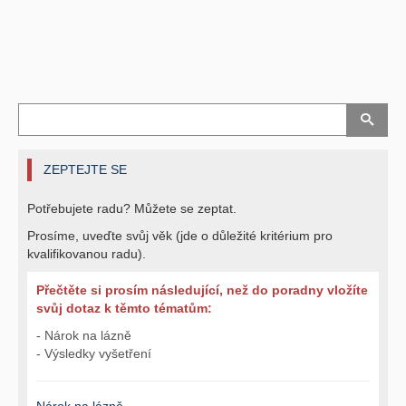
ZEPTEJTE SE
Potřebujete radu? Můžete se zeptat.
Prosíme, uveďte svůj věk (jde o důležité kritérium pro
kvalifikovanou radu).
Přečtěte si prosím následující, než do poradny vložíte
svůj dotaz k těmto tématům:
- Nárok na lázně
- Výsledky vyšetření
Nárok na lázně