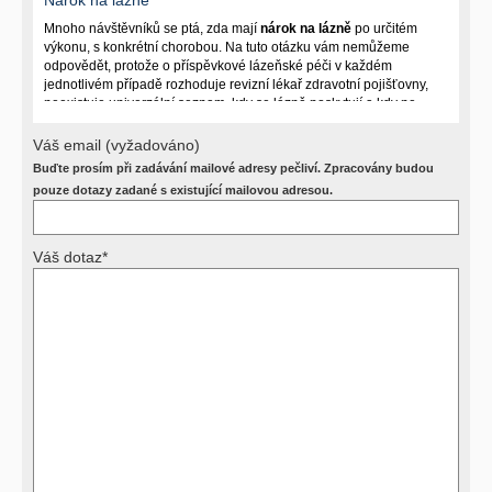
Mnoho návštěvníků se ptá, zda mají
nárok na lázně
po určitém
výkonu, s konkrétní chorobou. Na tuto otázku vám nemůžeme
odpovědět, protože o příspěvkové lázeňské péči v každém
jednotlivém případě rozhoduje revizní lékař zdravotní pojišťovny,
neexistuje univerzální seznam, kdy se lázně poskytují a kdy ne.
Záleží na mnoha okolnostech (kuřáctví, inkontinence), funkčním
postižení pacienta a dalších zdravotních okolnostech.
Váš email (vyžadováno)
Buďte prosím při zadávání mailové adresy pečliví. Zpracovány budou
Požádejte svého ošetřujícího lékaře o návrh, který pak posoudí
příslušný revizní lékař. My vám spolehlivou odpověď dát
pouze dotazy zadané s existující mailovou adresou.
nemůžeme.
Váš dotaz*
Výsledky vyšetření
Přístrojová vyšetření (CT, rentgen, sono, magnetická rezonance a
další, stejně jako laboratorní testy (krevní obraz, imunologické
vyšetření, biochemické parametry a jiné) jsou pomocnými metodami
a bez znalosti klinického stavu nemají takřka žádnou výpovědní
hodnotu. Není v ničích silách na dálku bez vyšetření lékařem jen ze
závěrů přístrojových a laboratorních testů stanovit diagnózu. Se
svými dotazy na interpretaci výsledků se proto prosím obracejte na
své lékaře.
Děkujeme za pochopení