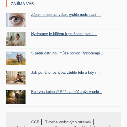
ZAJÍMÁ VÁS
Zájem o operaci víček rychle roste napří ..
Hydratace je klíčem k pružnosti pleti i ..
S patní ostruhou může pomoci fyzioterapi ..
Jak po ránu rozhýbat ztuhlé tělo a kdy r ..
Bolí vás kolena? Příčina může být v celé ..
CCB
Tvorba webových stránek