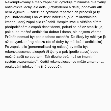
Nekomplikovaný a malý zápal plic vyžaduje minimálně dva týdny
antibiotické léčby, ale delší (i čtyřtýdenní a delší) podávání atb
není výjimkou – záleží na rychlosti reparačních procesů (a ty
jsou individuální) i na velikosti nálezu a „síle“ mikrobiálního
kmene, který zápal plic způsobil. Hospitalizaci u většího dítěte
předpokládám alespoň desetidenní, pokud se nález stabilizuje,
pak bude možné antibiotika dobrat i doma, ale nejsem vědma…
Průběh nemusí být podle tohoto scénáře. Do školy by měl syn jít
až po vymizení rtg nálezu (do té doby by měl brát i antibiotika).
Po zápalu plic (ponormalizaci rtg nálezu) by měla být
rekonvalescence alespoň tři týdny a pak (podle stavu) bude
možné začít se sportem. Tak dlouho trvá, než se imunitní
systém „vzpamatuje“. Kratší rekonvalescence může zmamenat
opakování infekce ( i v jiné podobě).