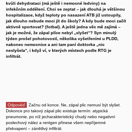
kvůli dehydrataci (má ještě i nemocné ledviny) na
infekčním oddělení. Chci se zeptat – jak dlouhá je většinou
hospitalizace, když teploty po nasazení ATB již ustoupily,
jak dlouho nebude moci jít do školy? A kdy bude moci začít
aktivně sportovat? (fotbal). A ještě jedna věc mě zajímá –
jak je možné, že zápal plíce nebyl „slyšet“? Syn minulý
týden prošel pohotovostí, několika vyšetřeními u PLDD,
nakonec nemocnice a ani tam paní doktorka „nic
neslyšela“, i když ví, v kterých místech podle RTG je
infiltrát.
Odpověď
Začnu od konce. Ne, zápal plic nemusí být slyšet.
Dokonce pro takový zápal plic existuje termín: atypická
pneumonie, po níž jecharakteristický chudý nebo negativní
poslechový nález a rentgen přinese všem nepříjemné
překvapení – zánětlivý infiltrát.