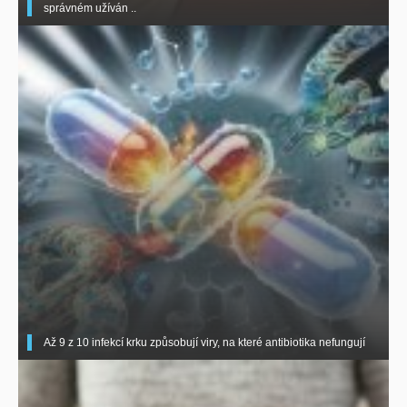
správném užíván ..
Až 9 z 10 infekcí krku způsobují viry, na které antibiotika nefungují