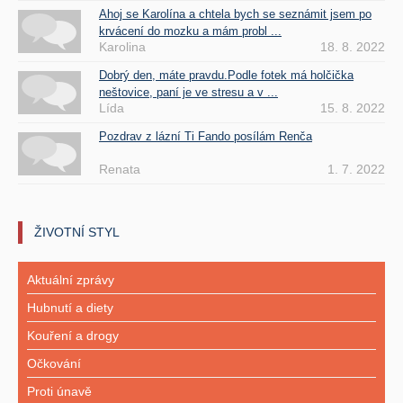
Ahoj se Karolína a chtela bych se seznámit jsem po
krvácení do mozku a mám probl ...
Karolina
18. 8. 2022
Dobrý den, máte pravdu.Podle fotek má holčička
neštovice, paní je ve stresu a v ...
Lída
15. 8. 2022
Pozdrav z lázní Ti Fando posílám Renča
Renata
1. 7. 2022
ŽIVOTNÍ STYL
Aktuální zprávy
Hubnutí a diety
Kouření a drogy
Očkování
Proti únavě