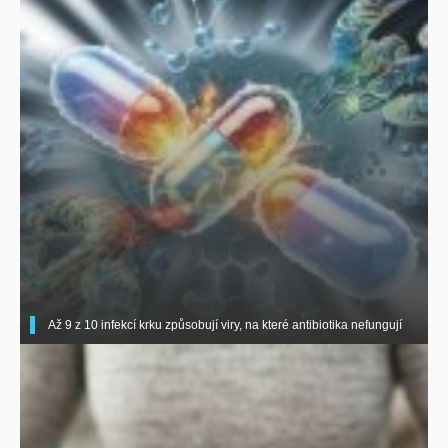
Až 9 z 10 infekcí krku způsobují viry, na které antibiotika nefungují