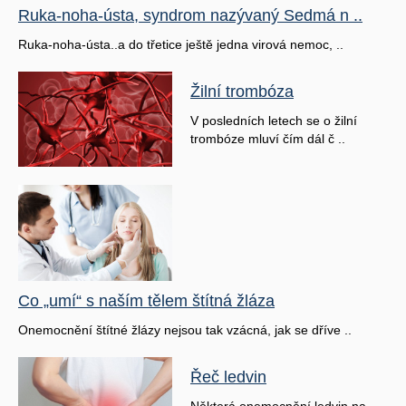
Ruka-noha-ústa, syndrom nazývaný Sedmá n ..
Ruka-noha-ústa..a do třetice ještě jedna virová nemoc, ..
Žilní trombóza
V posledních letech se o žilní
trombóze mluví čím dál č ..
Co „umí“ s naším tělem štítná žláza
Onemocnění štítné žlázy nejsou tak vzácná, jak se dříve ..
Řeč ledvin