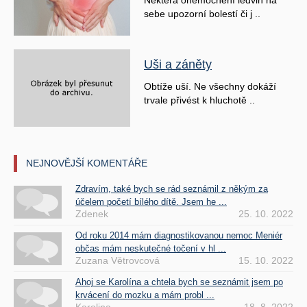
Některá onemocnění ledvin na
sebe upozorní bolestí či j ..
Uši a záněty
Obtíže uší. Ne všechny dokáží
trvale přivést k hluchotě ..
NEJNOVĚJŠÍ KOMENTÁŘE
Zdravím, také bych se rád seznámil z někým za
účelem početí bílého dítě. Jsem he ...
Zdenek
25. 10. 2022
Od roku 2014 mám diagnostikovanou nemoc Meniér
občas mám neskutečné točení v hl ...
Zuzana Větrovcová
15. 10. 2022
Ahoj se Karolína a chtela bych se seznámit jsem po
krvácení do mozku a mám probl ...