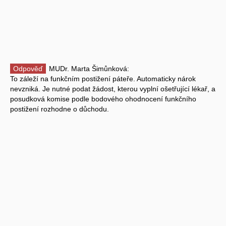
Odpověď
MUDr. Marta Šimůnková:
To záleží na funkčním postižení páteře. Automaticky nárok
nevzniká. Je nutné podat žádost, kterou vyplní ošetřující lékař, a
posudková komise podle bodového ohodnocení funkčního
postižení rozhodne o důchodu.