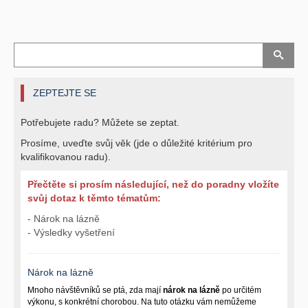
ZEPTEJTE SE
Potřebujete radu? Můžete se zeptat.
Prosíme, uveďte svůj věk (jde o důležité kritérium pro
kvalifikovanou radu).
Přečtěte si prosím následující, než do poradny vložíte
svůj dotaz k těmto tématům:
- Nárok na lázně
- Výsledky vyšetření
Nárok na lázně
Mnoho návštěvníků se ptá, zda mají
nárok na lázně
po určitém
výkonu, s konkrétní chorobou. Na tuto otázku vám nemůžeme