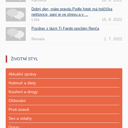
Karolina
18. 8. 2022
Dobrý den, máte pravdu.Podle fotek má holčička
neštovice, paní je ve stresu a v ...
Lída
15. 8. 2022
Pozdrav z lázní Ti Fando posílám Renča
Renata
1. 7. 2022
ŽIVOTNÍ STYL
Aktuální zprávy
Hubnutí a diety
Kouření a drogy
Očkování
Proti únavě
Sex a vztahy
Úrazy