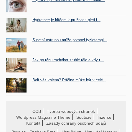
Hydratace je klíčem k pružnosti pleti i ..
S patní ostruhou může pomoci fyzioterapi ..
Jak po ránu rozhýbat ztuhlé tělo a kdy r ..
Bolí vás kolena? Příčina může být v celé ..
CCB
Tvorba webových stránek
Wordpress Magazine Theme
Soutěže
Inzerce
Kontakt
Zásady ochrany osobních údajů
iBrno.cz - Zprávy z Brna
ListyJM.cz - Listy jižní Moravy