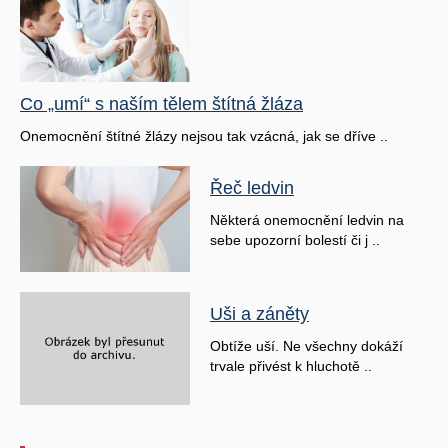
Co „umí“ s naším tělem štítná žláza
Onemocnění štítné žlázy nejsou tak vzácná, jak se dříve ..
Řeč ledvin
Některá onemocnění ledvin na
sebe upozorní bolestí či j ..
Uši a záněty
Obtíže uší. Ne všechny dokáží
trvale přivést k hluchotě ..