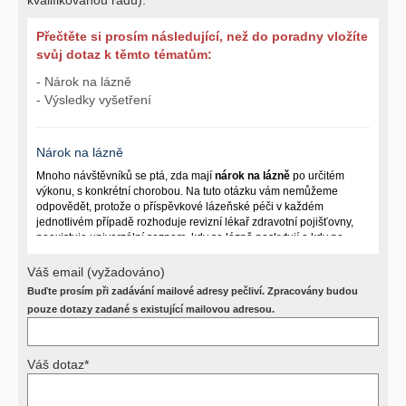
Přečtěte si prosím následující, než do poradny vložíte
svůj dotaz k těmto tématům:
- Nárok na lázně
- Výsledky vyšetření
Nárok na lázně
Mnoho návštěvníků se ptá, zda mají
nárok na lázně
po určitém
výkonu, s konkrétní chorobou. Na tuto otázku vám nemůžeme
odpovědět, protože o příspěvkové lázeňské péči v každém
jednotlivém případě rozhoduje revizní lékař zdravotní pojišťovny,
neexistuje univerzální seznam, kdy se lázně poskytují a kdy ne.
Záleží na mnoha okolnostech (kuřáctví, inkontinence), funkčním
postižení pacienta a dalších zdravotních okolnostech.
Váš email (vyžadováno)
Buďte prosím při zadávání mailové adresy pečliví. Zpracovány budou
Požádejte svého ošetřujícího lékaře o návrh, který pak posoudí
příslušný revizní lékař. My vám spolehlivou odpověď dát
pouze dotazy zadané s existující mailovou adresou.
nemůžeme.
Váš dotaz*
Výsledky vyšetření
Přístrojová vyšetření (CT, rentgen, sono, magnetická rezonance a