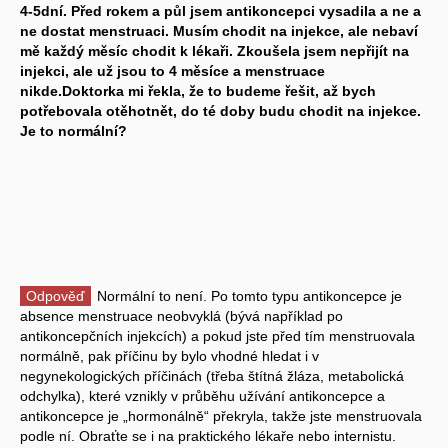
4-5dní. Před rokem a půl jsem antikoncepci vysadila a ne a
ne dostat menstruaci. Musím chodit na injekce, ale nebaví
mě každý měsíc chodit k lékaři. Zkoušela jsem nepřijít na
injekci, ale už jsou to 4 měsíce a menstruace
nikde.Doktorka mi řekla, že to budeme řešit, až bych
potřebovala otěhotnět, do té doby budu chodit na injekce.
Je to normální?
Odpověď
Normální to není. Po tomto typu antikoncepce je
absence menstruace neobvyklá (bývá například po
antikoncepčních injekcích) a pokud jste před tím menstruovala
normálně, pak příčinu by bylo vhodné hledat i v
negynekologických příčinách (třeba štítná žláza, metabolická
odchylka), které vznikly v průběhu užívání antikoncepce a
antikoncepce je „hormonálně“ překryla, takže jste menstruovala
podle ní. Obraťte se i na praktického lékaře nebo internistu.