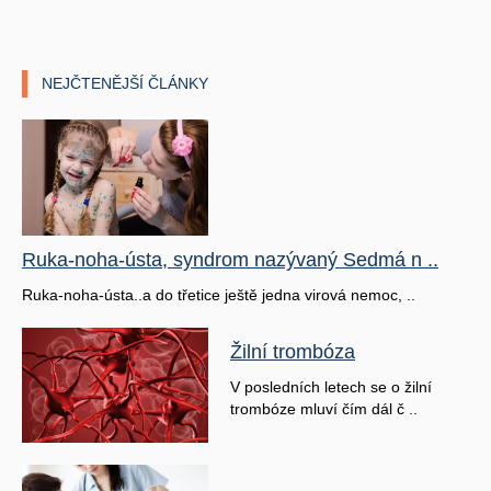
NEJČTENĚJŠÍ ČLÁNKY
Ruka-noha-ústa, syndrom nazývaný Sedmá n ..
Ruka-noha-ústa..a do třetice ještě jedna virová nemoc, ..
Žilní trombóza
V posledních letech se o žilní
trombóze mluví čím dál č ..