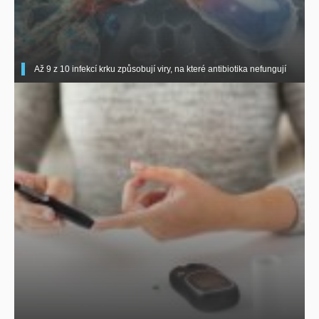
Až 9 z 10 infekcí krku způsobují viry, na které antibiotika nefungují