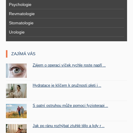
Psychologie
Revmatologie
Stomatologie
Urologie
ZAJÍMÁ VÁS
Zájem o operaci víček rychle roste napří ..
Hydratace je klíčem k pružnosti pleti i ..
S patní ostruhou může pomoci fyzioterapi ..
Jak po ránu rozhýbat ztuhlé tělo a kdy r ..