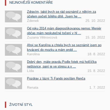
NEJNOVĚJŠÍ KOMENTÁŘE
Zdravím, také bych se rád seznámil z někým za
účelem početí bílého dítě. Jsem he ...
Zdenek
25. 10. 2022
Od roku 2014 mám diagnostikovanou nemoc Meniér
občas mám neskutečné točení v hl ...
Zuzana Větrovcová
15. 10. 2022
Ahoj se Karolína a chtela bych se seznámit jsem po
krvácení do mozku a mám probl ...
Karolina
18. 8. 2022
Dobrý den, máte pravdu.Podle fotek má holčička
neštovice, paní je ve stresu a v ...
Lída
15. 8. 2022
Pozdrav z lázní Ti Fando posílám Renča
Renata
1. 7. 2022
ŽIVOTNÍ STYL