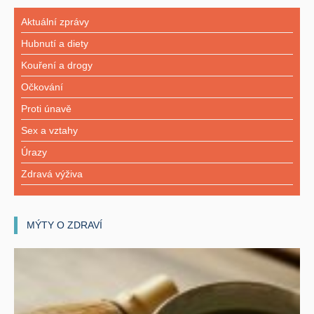
Aktuální zprávy
Hubnutí a diety
Kouření a drogy
Očkování
Proti únavě
Sex a vztahy
Úrazy
Zdravá výživa
MÝTY O ZDRAVÍ