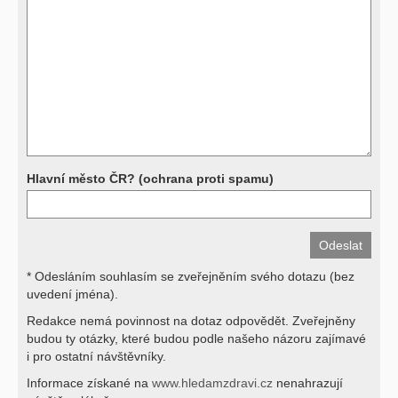
další, stejně jako laboratorní testy (krevní obraz, imunologické
vyšetření, biochemické parametry a jiné) jsou pomocnými metodami
a bez znalosti klinického stavu nemají takřka žádnou výpovědní
hodnotu. Není v ničích silách na dálku bez vyšetření lékařem jen ze
závěrů přístrojových a laboratorních testů stanovit diagnózu. Se
svými dotazy na interpretaci výsledků se proto prosím obracejte na
své lékaře.
Děkujeme za pochopení
Hlavní město ČR? (ochrana proti spamu)
* Odesláním souhlasím se zveřejněním svého dotazu (bez
uvedení jména).
Redakce nemá povinnost na dotaz odpovědět. Zveřejněny
budou ty otázky, které budou podle našeho názoru zajímavé
i pro ostatní návštěvníky.
Informace získané na
www.hledamzdravi.cz
nenahrazují