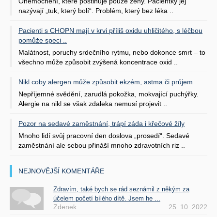
Onemocnění, které postihuje pouze ženy. Pacientky jej
nazývají „tuk, který bolí“. Problém, který bez léka ..
Pacienti s CHOPN mají v krvi příliš oxidu uhličitého, s léčbou
pomůže speci ..
Malátnost, poruchy srdečního rytmu, nebo dokonce smrt – to
všechno může způsobit zvýšená koncentrace oxid ..
Nikl coby alergen může způsobit ekzém, astma či průjem
Nepříjemné svědění, zarudlá pokožka, mokvající puchýřky.
Alergie na nikl se však zdaleka nemusí projevit ..
Pozor na sedavé zaměstnání, trápí záda i křečové žíly
Mnoho lidí svůj pracovní den doslova „prosedí“. Sedavé
zaměstnání ale sebou přináší mnoho zdravotních riz ..
NEJNOVĚJŠÍ KOMENTÁŘE
Zdravím, také bych se rád seznámil z někým za
účelem početí bílého dítě. Jsem he ...
Zdenek
25. 10. 2022