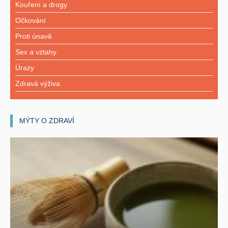
Kouření a drogy
Očkování
Proti únavě
Sex a vztahy
Úrazy
Zdravá výživa
MÝTY O ZDRAVÍ