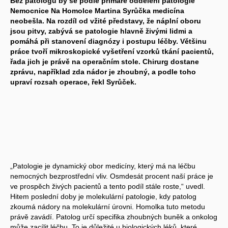
Bez patologů by se podle primáře oddělení patologie
Nemocnice Na Homolce Martina Syrůčka medicína
neobešla. Na rozdíl od vžité představy, že náplní oboru
jsou pitvy, zabývá se patologie hlavně živými lidmi a
pomáhá při stanovení diagnózy i postupu léčby. Většinu
práce tvoří mikroskopické vyšetření vzorků tkání pacientů,
řada jich je právě na operačním stole. Chirurg dostane
zprávu, například zda nádor je zhoubný, a podle toho
upraví rozsah operace, řekl Syrůček.
„Patologie je dynamický obor medicíny, který má na léčbu
nemocných bezprostřední vliv. Osmdesát procent naší práce je
ve prospěch živých pacientů a tento podíl stále roste,“ uvedl.
Hitem poslední doby je molekulární patologie, kdy patolog
zkoumá nádory na molekulární úrovni. Homolka tuto metodu
právě zavádí. Patolog určí specifika zhoubných buněk a onkolog
může zacílit léčbu. To je důležité u biologických léků, které