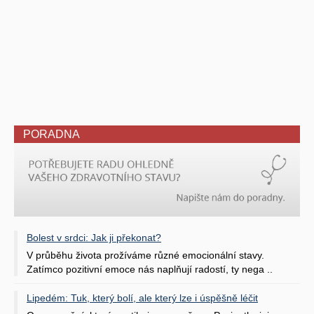
PORADNA
Bolest v srdci: Jak ji překonat?
V průběhu života prožíváme různé emocionální stavy.
Zatímco pozitivní emoce nás naplňují radostí, ty nega ..
Lipedém: Tuk, který bolí, ale který lze i úspěšně léčit