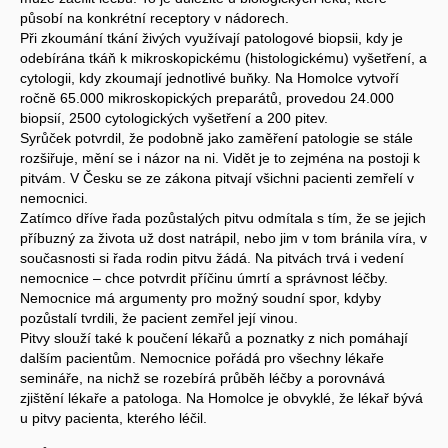
působí na konkrétní receptory v nádorech.
Při zkoumání tkání živých využívají patologové biopsii, kdy je
odebírána tkáň k mikroskopickému (histologickému) vyšetření, a
cytologii, kdy zkoumají jednotlivé buňky. Na Homolce vytvoří
ročně 65.000 mikroskopických preparátů, provedou 24.000
biopsií, 2500 cytologických vyšetření a 200 pitev.
Syrůček potvrdil, že podobně jako zaměření patologie se stále
rozšiřuje, mění se i názor na ni. Vidět je to zejména na postoji k
pitvám. V Česku se ze zákona pitvají všichni pacienti zemřelí v
nemocnici.
Zatímco dříve řada pozůstalých pitvu odmítala s tím, že se jejich
příbuzný za života už dost natrápil, nebo jim v tom bránila víra, v
současnosti si řada rodin pitvu žádá. Na pitvách trvá i vedení
nemocnice – chce potvrdit příčinu úmrtí a správnost léčby.
Nemocnice má argumenty pro možný soudní spor, kdyby
pozůstalí tvrdili, že pacient zemřel její vinou.
Pitvy slouží také k poučení lékařů a poznatky z nich pomáhají
dalším pacientům. Nemocnice pořádá pro všechny lékaře
semináře, na nichž se rozebírá průběh léčby a porovnává
zjištění lékaře a patologa. Na Homolce je obvyklé, že lékař bývá
u pitvy pacienta, kterého léčil.