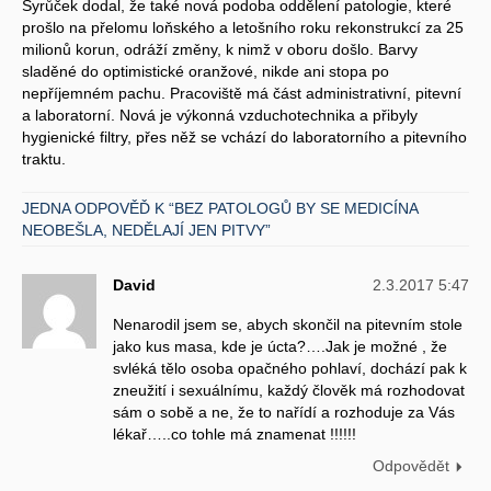
Syrůček dodal, že také nová podoba oddělení patologie, které
prošlo na přelomu loňského a letošního roku rekonstrukcí za 25
milionů korun, odráží změny, k nimž v oboru došlo. Barvy
sladěné do optimistické oranžové, nikde ani stopa po
nepříjemném pachu. Pracoviště má část administrativní, pitevní
a laboratorní. Nová je výkonná vzduchotechnika a přibyly
hygienické filtry, přes něž se vchází do laboratorního a pitevního
traktu.
JEDNA ODPOVĚĎ K “BEZ PATOLOGŮ BY SE MEDICÍNA
NEOBEŠLA, NEDĚLAJÍ JEN PITVY”
David
2.3.2017 5:47
Nenarodil jsem se, abych skončil na pitevním stole
jako kus masa, kde je úcta?….Jak je možné , že
svléká tělo osoba opačného pohlaví, dochází pak k
zneužití i sexuálnímu, každý člověk má rozhodovat
sám o sobě a ne, že to nařídí a rozhoduje za Vás
lékař…..co tohle má znamenat !!!!!!
Odpovědět