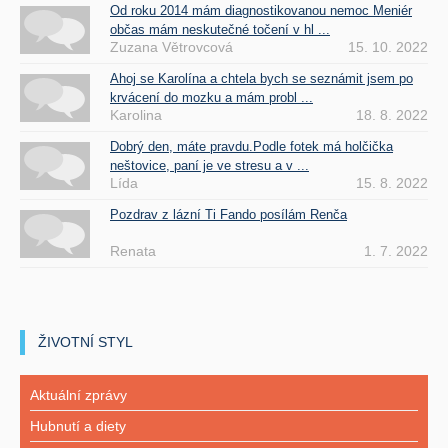
Od roku 2014 mám diagnostikovanou nemoc Meniér
občas mám neskutečné točení v hl ...
Zuzana Větrovcová
15. 10. 2022
Ahoj se Karolína a chtela bych se seznámit jsem po
krvácení do mozku a mám probl ...
Karolina
18. 8. 2022
Dobrý den, máte pravdu.Podle fotek má holčička
neštovice, paní je ve stresu a v ...
Lída
15. 8. 2022
Pozdrav z lázní Ti Fando posílám Renča
Renata
1. 7. 2022
ŽIVOTNÍ STYL
Aktuální zprávy
Hubnutí a diety