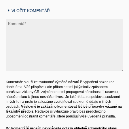
VLOŽIT KOMENTÁŘ
Komentáře slouží ke svobodné výměně názorů či vyjádření názoru na
dané téma. Váš příspěvek ale přitom nesmí jakýmkoliv způsobem
porušovat zákony ČR, zejména nesmí propagovat národnostní, rasovou,
náboženskou či jinou nesnášenlivost. Je také třeba respektovat soukromí
jiných lidí, a proto je zakázáno zveřejňovat soukromé údaje o jiných
osobách.
Výslovně je zakázáno komentovat léčivé přípravky vázané na
lékařský předpis.
Redakce si vyhrazuje právo bez předchozího
upozornění odstranit komentáře, které porušují výše uvedená pravidla.
Do komentářů prosím nevkládejte dotazy ohledně zdravotního stavu,