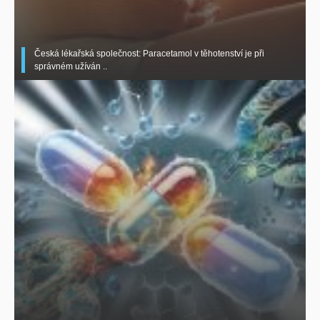
Česká lékařská společnost: Paracetamol v těhotenství je při
správném užíván ..