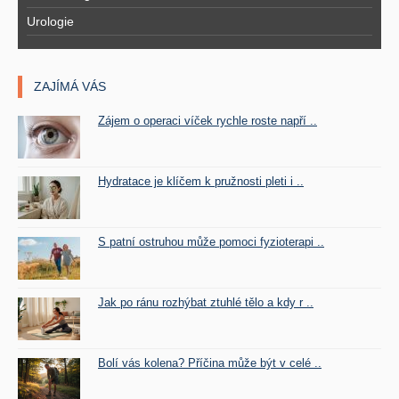
Urologie
ZAJÍMÁ VÁS
Zájem o operaci víček rychle roste napří ..
Hydratace je klíčem k pružnosti pleti i ..
S patní ostruhou může pomoci fyzioterapi ..
Jak po ránu rozhýbat ztuhlé tělo a kdy r ..
Bolí vás kolena? Příčina může být v celé ..