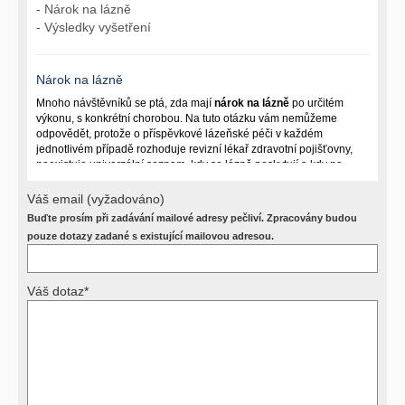
- Nárok na lázně
- Výsledky vyšetření
Nárok na lázně
Mnoho návštěvníků se ptá, zda mají
nárok na lázně
po určitém
výkonu, s konkrétní chorobou. Na tuto otázku vám nemůžeme
odpovědět, protože o příspěvkové lázeňské péči v každém
jednotlivém případě rozhoduje revizní lékař zdravotní pojišťovny,
neexistuje univerzální seznam, kdy se lázně poskytují a kdy ne.
Záleží na mnoha okolnostech (kuřáctví, inkontinence), funkčním
postižení pacienta a dalších zdravotních okolnostech.
Váš email (vyžadováno)
Buďte prosím při zadávání mailové adresy pečliví. Zpracovány budou
Požádejte svého ošetřujícího lékaře o návrh, který pak posoudí
příslušný revizní lékař. My vám spolehlivou odpověď dát
pouze dotazy zadané s existující mailovou adresou.
nemůžeme.
Váš dotaz*
Výsledky vyšetření
Přístrojová vyšetření (CT, rentgen, sono, magnetická rezonance a
další, stejně jako laboratorní testy (krevní obraz, imunologické
vyšetření, biochemické parametry a jiné) jsou pomocnými metodami
a bez znalosti klinického stavu nemají takřka žádnou výpovědní
hodnotu. Není v ničích silách na dálku bez vyšetření lékařem jen ze
závěrů přístrojových a laboratorních testů stanovit diagnózu. Se