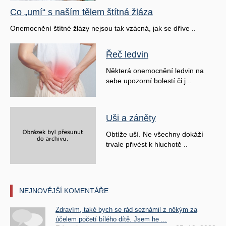
Co „umí“ s naším tělem štítná žláza
Onemocnění štítné žlázy nejsou tak vzácná, jak se dříve ..
Řeč ledvin
Některá onemocnění ledvin na
sebe upozorní bolestí či j ..
Uši a záněty
Obtíže uší. Ne všechny dokáží
trvale přivést k hluchotě ..
NEJNOVĚJŠÍ KOMENTÁŘE
Zdravím, také bych se rád seznámil z někým za
účelem početí bílého dítě. Jsem he ...