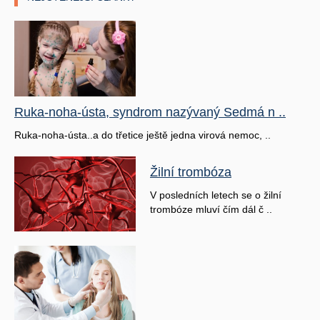
Ruka-noha-ústa, syndrom nazývaný Sedmá n ..
Ruka-noha-ústa..a do třetice ještě jedna virová nemoc, ..
Žilní trombóza
V posledních letech se o žilní
trombóze mluví čím dál č ..