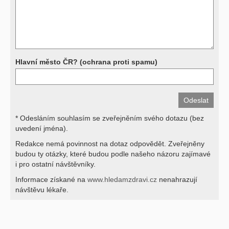
svými dotazy na interpretaci výsledků se proto prosím obracejte na
své lékaře.
Děkujeme za pochopení
Hlavní město ČR? (ochrana proti spamu)
* Odesláním souhlasím se zveřejněním svého dotazu (bez
uvedení jména).
Redakce nemá povinnost na dotaz odpovědět. Zveřejněny
budou ty otázky, které budou podle našeho názoru zajímavé
i pro ostatní návštěvníky.
Informace získané na
www.hledamzdravi.cz
nenahrazují
návštěvu lékaře.