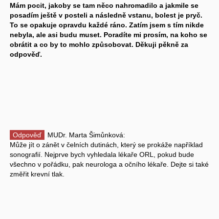
Mám pocit, jakoby se tam něco nahromadilo a jakmile se
posadím ještě v posteli a následně vstanu, bolest je pryč.
To se opakuje opravdu každé ráno. Zatím jsem s tím nikde
nebyla, ale asi budu muset. Poradíte mi prosím, na koho se
obrátit a co by to mohlo způsobovat. Děkuji pěkně za
odpověď.
Odpověď
MUDr. Marta Šimůnková:
Může jít o zánět v čelních dutinách, který se prokáže například
sonografií. Nejprve bych vyhledala lékaře ORL, pokud bude
všechno v pořádku, pak neurologa a očního lékaře. Dejte si také
změřit krevní tlak.