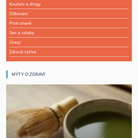
Kouření a drogy
Očkování
Proti únavě
Sex a vztahy
Úrazy
Zdravá výživa
MÝTY O ZDRAVÍ