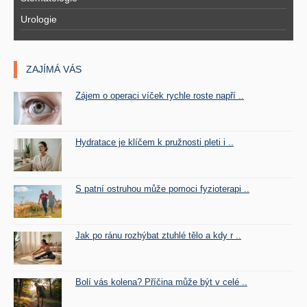
Urologie
ZAJÍMÁ VÁS
Zájem o operaci víček rychle roste napří ..
Hydratace je klíčem k pružnosti pleti i ..
S patní ostruhou může pomoci fyzioterapi ..
Jak po ránu rozhýbat ztuhlé tělo a kdy r ..
Bolí vás kolena? Příčina může být v celé ..