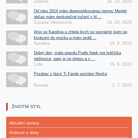
Zdenek
25. 10. 2022
Od roku 2014 mám diagnostikovanou nemoc Meniér
občas mám neskutečné točení v hl ...
Zuzana Větrovcová
15. 10. 2022
Ahoj se Karolína a chtela bych se seznámit jsem po
krvácení do mozku a mám probl ...
Karolina
18. 8. 2022
Dobrý den, máte pravdu.Podle fotek má holčička
neštovice, paní je ve stresu a v ...
Lída
15. 8. 2022
Pozdrav z lázní Ti Fando posílám Renča
Renata
1. 7. 2022
ŽIVOTNÍ STYL
Aktuální zprávy
Hubnutí a diety