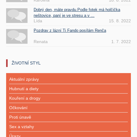
Karolina
18. 8. 2022
Dobrý den, máte pravdu.Podle fotek má holčička
neštovice, paní je ve stresu a v ...
Lída
15. 8. 2022
Pozdrav z lázní Ti Fando posílám Renča
Renata
1. 7. 2022
ŽIVOTNÍ STYL
Aktuální zprávy
Hubnutí a diety
Kouření a drogy
Očkování
Proti únavě
Sex a vztahy
Úrazy