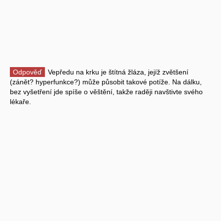
Odpověď
Vepředu na krku je štítná žláza, jejíž zvětšení
(zánět? hyperfunkce?) může působit takové potíže. Na dálku,
bez vyšetření jde spíše o věštění, takže raději navštivte svého
lékaře.