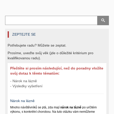
ZEPTEJTE SE
Potřebujete radu? Můžete se zeptat.
Prosíme, uveďte svůj věk (jde o důležité kritérium pro
kvalifikovanou radu).
Přečtěte si prosím následující, než do poradny vložíte
svůj dotaz k těmto tématům:
- Nárok na lázně
- Výsledky vyšetření
Nárok na lázně
Mnoho návštěvníků se ptá, zda mají
nárok na lázně
po určitém
výkonu, s konkrétní chorobou. Na tuto otázku vám nemůžeme