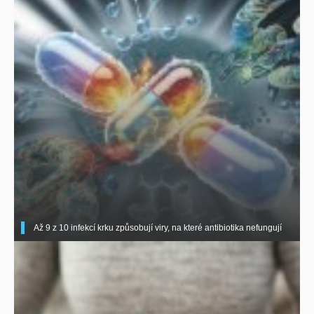
Až 9 z 10 infekcí krku způsobují viry, na které antibiotika nefungují