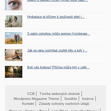
Hydratace je klíčem k pružnosti pleti i ..
S patní ostruhou může pomoci fyzioterapi ..
Jak po ránu rozhýbat ztuhlé tělo a kdy r ..
Bolí vás kolena? Příčina může být v celé ..
CCB
Tvorba webových stránek
Wordpress Magazine Theme
Soutěže
Inzerce
Kontakt
Zásady ochrany osobních údajů
iBrno.cz - Zprávy z Brna
ListyJM.cz - Listy jižní Moravy