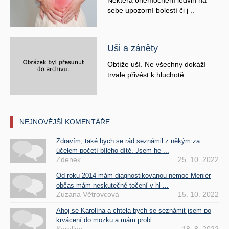
Některá onemocnění ledvin na
sebe upozorní bolestí či j ..
Uši a záněty
Obtíže uší. Ne všechny dokáží
trvale přivést k hluchotě ..
NEJNOVĚJŠÍ KOMENTÁŘE
Zdravím, také bych se rád seznámil z někým za
účelem početí bílého dítě. Jsem he ...
Zdenek
25. 10. 2022
Od roku 2014 mám diagnostikovanou nemoc Meniér
občas mám neskutečné točení v hl ...
Zuzana Větrovcová
15. 10. 2022
Ahoj se Karolína a chtela bych se seznámit jsem po
krvácení do mozku a mám probl ...