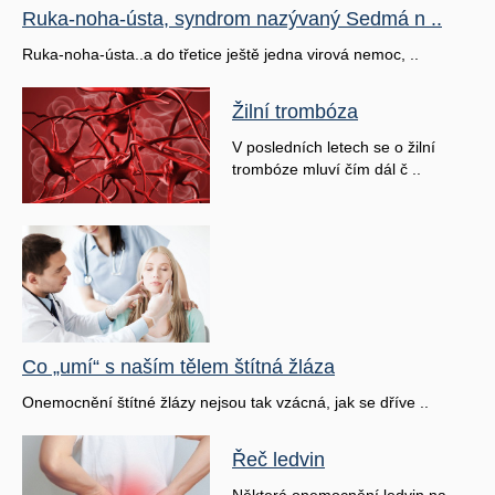
Ruka-noha-ústa, syndrom nazývaný Sedmá n ..
Ruka-noha-ústa..a do třetice ještě jedna virová nemoc, ..
Žilní trombóza
V posledních letech se o žilní
trombóze mluví čím dál č ..
Co „umí“ s naším tělem štítná žláza
Onemocnění štítné žlázy nejsou tak vzácná, jak se dříve ..
Řeč ledvin