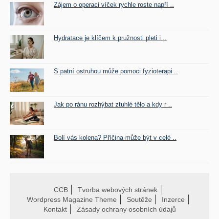
Zájem o operaci víček rychle roste napří ..
Hydratace je klíčem k pružnosti pleti i ..
S patní ostruhou může pomoci fyzioterapi ..
Jak po ránu rozhýbat ztuhlé tělo a kdy r ..
Bolí vás kolena? Příčina může být v celé ..
CCB
Tvorba webových stránek
Wordpress Magazine Theme
Soutěže
Inzerce
Kontakt
Zásady ochrany osobních údajů