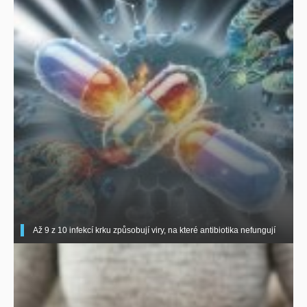
Až 9 z 10 infekcí krku způsobují viry, na které antibiotika nefungují