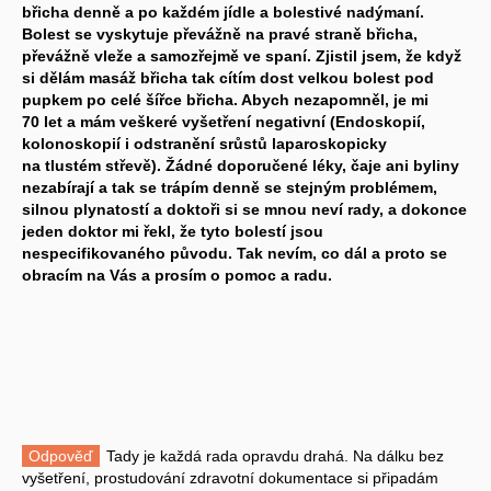
břicha denně a po každém jídle a bolestivé nadýmaní.
Bolest se vyskytuje převážně na pravé straně břicha,
převážně vleže a samozřejmě ve spaní. Zjistil jsem, že když
si dělám masáž břicha tak cítím dost velkou bolest pod
pupkem po celé šířce břicha. Abych nezapomněl, je mi
70 let a mám veškeré vyšetření negativní (Endoskopií,
kolonoskopií i odstranění srůstů laparoskopicky
na tlustém střevě). Žádné doporučené léky, čaje ani byliny
nezabírají a tak se trápím denně se stejným problémem,
silnou plynatostí a doktoři si se mnou neví rady, a dokonce
jeden doktor mi řekl, že tyto bolestí jsou
nespecifikovaného původu. Tak nevím, co dál a proto se
obracím na Vás a prosím o pomoc a radu.
Odpověď
Tady je každá rada opravdu drahá. Na dálku bez
vyšetření, prostudování zdravotní dokumentace si připadám