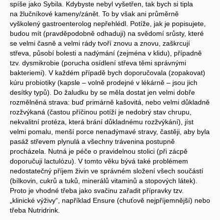
spíše jako Sybila. Kdybyste nebyl vyšetřen, tak bych si tipla
na žlučníkové kameny/zánět. To by však ani průměrně
vyškolený gastroenterolog nepřehlédl. Potíže, jak je popisujete,
budou mít (pravděpodobně odhaduji) na svědomí srůsty, které
se velmi časně a velmi rády tvoří znovu a znovu, zaškrcují
střeva, působí bolesti a nadýmání (zejména v klidu), případně
tzv. dysmikrobie (porucha osídlení střeva těmi správnými
bakteriemi). V každém případě bych doporučovala (zopakovat)
kúru probiotiky (kapsle – volně prodejné v lékárně – jsou jich
desítky typů). Do žaludku by se měla dostat jen velmi dobře
rozmělněná strava: buď primárně kašovitá, nebo velmi důkladně
rozžvýkaná (častou příčinou potíží je nedobrý stav chrupu,
nekvalitní protéza, která brání důkladnému rozžvýkání), jíst
velmi pomalu, menší porce nenadýmavé stravy, častěji, aby byla
pasáž střevem plynulá a všechny trávenina postupně
procházela. Nutná je péče o pravidelnou stolici (při zácpě
doporučuji lactulózu). V tomto věku bývá také problémem
nedostatečný příjem živin ve správném složení všech součástí
(bílkovin, cukrů a tuků, minerálů vitaminů a stopových látek).
Proto je vhodné třeba jako svačinu zařadit přípravky tzv.
„klinické výživy“, například Ensure (chuťově nejpříjemnější) nebo
třeba Nutridrink.