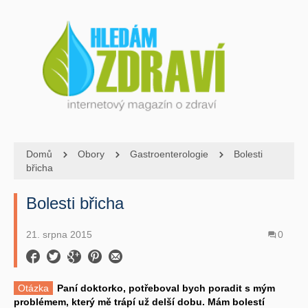
Domů
Obory
Gastroenterologie
Bolesti
břicha
Bolesti břicha
21. srpna 2015
0
Otázka
Paní doktorko, potřeboval bych poradit s mým
problémem, který mě trápí už delší dobu. Mám bolestí