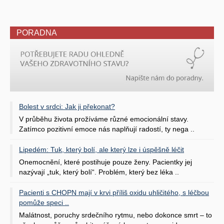
PORADNA
Bolest v srdci: Jak ji překonat?
V průběhu života prožíváme různé emocionální stavy.
Zatímco pozitivní emoce nás naplňují radostí, ty nega ..
Lipedém: Tuk, který bolí, ale který lze i úspěšně léčit
Onemocnění, které postihuje pouze ženy. Pacientky jej
nazývají „tuk, který bolí“. Problém, který bez léka ..
Pacienti s CHOPN mají v krvi příliš oxidu uhličitého, s léčbou
pomůže speci ..
Malátnost, poruchy srdečního rytmu, nebo dokonce smrt – to