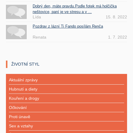
Dobrý den, máte pravdu.Podle fotek má holčička
neštovice, paní je ve stresu a v ...
Lída
15. 8. 2022
Pozdrav z lázní Ti Fando posílám Renča
Renata
1. 7. 2022
ŽIVOTNÍ STYL
Aktuální zprávy
Hubnutí a diety
Kouření a drogy
Očkování
Proti únavě
Sex a vztahy