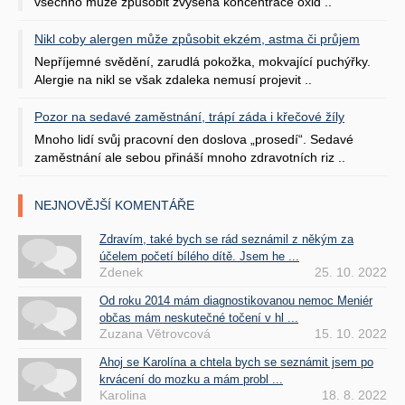
všechno může způsobit zvýšená koncentrace oxid ..
Nikl coby alergen může způsobit ekzém, astma či průjem
Nepříjemné svědění, zarudlá pokožka, mokvající puchýřky.
Alergie na nikl se však zdaleka nemusí projevit ..
Pozor na sedavé zaměstnání, trápí záda i křečové žíly
Mnoho lidí svůj pracovní den doslova „prosedí“. Sedavé
zaměstnání ale sebou přináší mnoho zdravotních riz ..
NEJNOVĚJŠÍ KOMENTÁŘE
Zdravím, také bych se rád seznámil z někým za
účelem početí bílého dítě. Jsem he ...
Zdenek
25. 10. 2022
Od roku 2014 mám diagnostikovanou nemoc Meniér
občas mám neskutečné točení v hl ...
Zuzana Větrovcová
15. 10. 2022
Ahoj se Karolína a chtela bych se seznámit jsem po
krvácení do mozku a mám probl ...
Karolina
18. 8. 2022