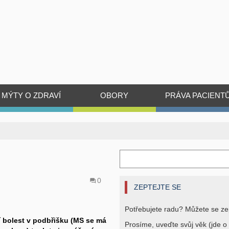
MÝTY O ZDRAVÍ
OBORY
PRÁVA PACIENT
0
ZEPTEJTE SE
Potřebujete radu? Můžete se ze
pí bolest v podbřišku (MS se má
Prosíme, uveďte svůj věk (jde o 