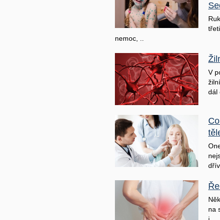
Se
Ruk
třet
nemoc, ..
Ži
V p
žil
dál 
Co
těl
One
nej
dřív
Ře
Něk
na 
j ..