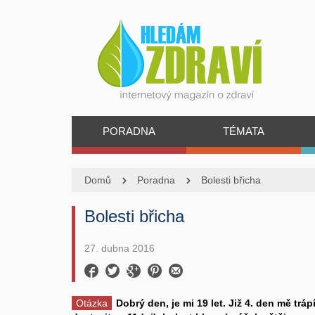
PORADNA
TÉMATA
Domů
Poradna
Bolesti břicha
Bolesti břicha
27. dubna 2016
Otázka
Dobrý den, je mi 19 let. Již 4. den mě trá