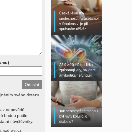
 sono, magnetická
torní testy (krevní
Česká lékařská
chemické parametry a
společnost: Paracetamol
z znalosti klinického
v těhotenství je při
dní hodnotu. Není v
správném užíván ..
í lékařem jen ze závěrů
stanovit diagnózu. Se
ků se proto prosím
pamu)
Až 9 z 10 infekcí krku
způsobují viry, na které
antibiotika nefungují
ejněním svého dotazu
az odpovědět.
Jak nebezpečné mohou
eré budou podle
být mýty kolující o
tatní návštěvníky.
diabetu?
amzdravi.cz