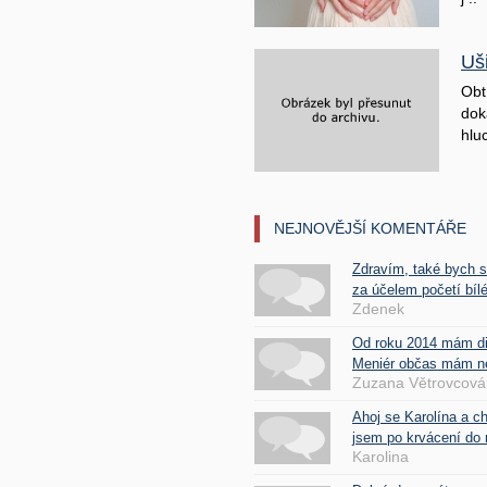
Uš
Obt
doká
hluc
NEJNOVĚJŠÍ KOMENTÁŘE
Zdravím, také bych 
za účelem početí bílé
Zdenek
Od roku 2014 mám d
Meniér občas mám nes
Zuzana Větrovcová
Ahoj se Karolína a c
jsem po krvácení do 
Karolina