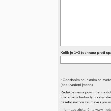
Přístrojová vyšetření (CT, rentgen,
rezonance a další, stejně jako labora
obraz, imunologické vyšetření, bio
jiné) jsou pomocnými metodami a be
stavu nemají takřka žádnou výpově
ničích silách na dálku bez vyšetřen
přístrojových a laboratorních testů 
svými dotazy na interpretaci výsled
obracejte na své lékaře.
Děkujeme za pochopení
Kolik je 1+3 (ochrana proti s
* Odesláním souhlasím se zveř
(bez uvedení jména).
Redakce nemá povinnost na dot
Zveřejněny budou ty otázky, kt
našeho názoru zajímavé i pro os
Informace získané na
www.hled