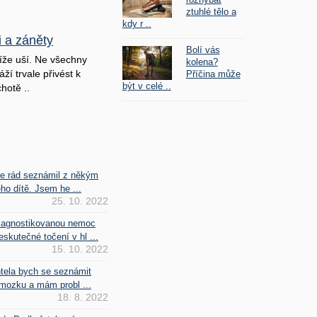
ztuhlé tělo a
kdy r ..
i a záněty
Bolí vás
íže uší. Ne všechny
kolena?
ží trvale přivést k
Příčina může
být v celé ..
hotě ..
se rád seznámil z někým
ho dítě. Jsem he ...
25. 10. 2022
iagnostikovanou nemoc
kutečné točení v hl ...
15. 10. 2022
htela bych se seznámit
mozku a mám probl ...
18. 8. 2022