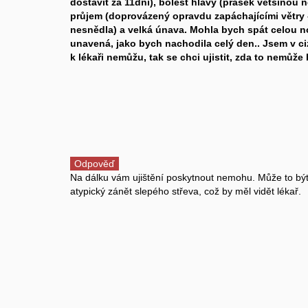
dostavit za 11dni), bolest hlavy (prášek většinou n
průjem (doprovázený opravdu zapáchajícími větry 
nesnědla) a velká únava. Mohla bych spát celou no
unavená, jako bych nachodila celý den.. Jsem v ciz
k lékaři nemůžu, tak se chci ujistit, zda to nemůže
Odpověď
Na dálku vám ujištění poskytnout nemohu. Může to být 
atypický zánět slepého střeva, což by měl vidět lékař.