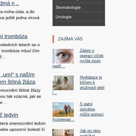
dmá n ..
Stomatologie
a-noha-ústa..a do
Urologie
ice ještě jedna virová
lní trombóza
ZAJÍMÁ VÁS
osledních letech se o
Zájem o
ní trombóze mluví čím
operaci víček
č ..
rychle roste
napří ..
 „umí“ s naším
Hydratace je
em štítná žláza
klíčem k
pružnosti pleti
mocnění štítné žlázy
i ..
sou tak vzácná, jak se
e ..
S patní
ostruhou
může pomoci
č ledvin
fyzioterapi ..
terá onemocnění ledvin
sebe upozorní bolestí či
Jak po ránu
rozhýbat