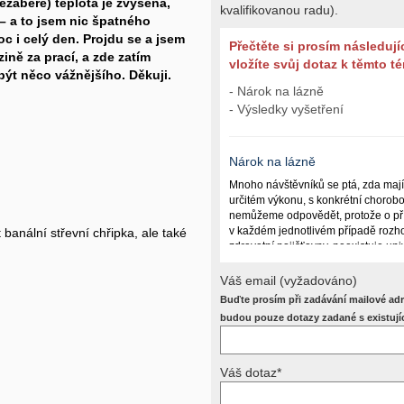
ezabere) teplota je zvýšená,
kvalifikovanou radu).
– a to jsem nic špatného
c i celý den. Projdu se a jsem
Přečtěte si prosím následují
ině za prací, a zde zatím
vložíte svůj dotaz k těmto 
 být něco vážnějšího. Děkuji.
- Nárok na lázně
- Výsledky vyšetření
Nárok na lázně
Mnoho návštěvníků se ptá, zda maj
určitém výkonu, s konkrétní chorob
nemůžeme odpovědět, protože o př
v každém jednotlivém případě rozho
banální střevní chřipka, ale také
zdravotní pojišťovny, neexistuje un
lázně poskytují a kdy ne. Záleží n
(kuřáctví, inkontinence), funkčním p
Váš email (vyžadováno)
dalších zdravotních okolnostech.
Buďte prosím při zadávání mailové adr
Požádejte svého ošetřujícího lékaře
budou pouze dotazy zadané s existují
posoudí příslušný revizní lékař. My
odpověď dát nemůžeme.
Váš dotaz*
Výsledky vyšetření