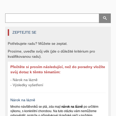
ZEPTEJTE SE
Potřebujete radu? Můžete se zeptat.
Prosíme, uveďte svůj věk (jde o důležité kritérium pro
kvalifikovanou radu).
Přečtěte si prosím následující, než do poradny vložíte
svůj dotaz k těmto tématům:
- Nárok na lázně
- Výsledky vyšetření
Nárok na lázně
Mnoho návštěvníků se ptá, zda mají
nárok na lázně
po určitém
výkonu, s konkrétní chorobou. Na tuto otázku vám nemůžeme
odpovědět, protože o příspěvkové lázeňské péči v každém