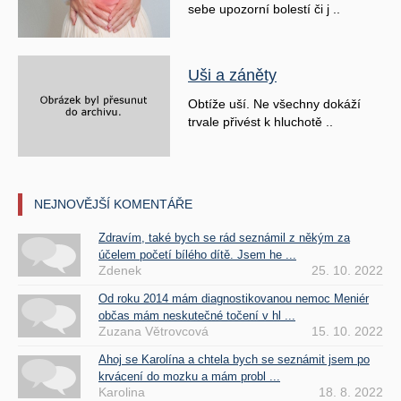
sebe upozorní bolestí či j ..
Uši a záněty
Obtíže uší. Ne všechny dokáží
trvale přivést k hluchotě ..
NEJNOVĚJŠÍ KOMENTÁŘE
Zdravím, také bych se rád seznámil z někým za
účelem početí bílého dítě. Jsem he ...
Zdenek
25. 10. 2022
Od roku 2014 mám diagnostikovanou nemoc Meniér
občas mám neskutečné točení v hl ...
Zuzana Větrovcová
15. 10. 2022
Ahoj se Karolína a chtela bych se seznámit jsem po
krvácení do mozku a mám probl ...
Karolina
18. 8. 2022