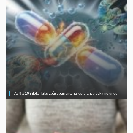
Až 9 z 10 infekcí krku způsobují viry, na které antibiotika nefungují