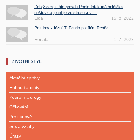
Dobrý den, máte pravdu.Podle fotek má holčička
neštovice, paní je ve stresu a v ...
Lída
15. 8. 2022
Pozdrav z lázní Ti Fando posílám Renča
Renata
1. 7. 2022
ŽIVOTNÍ STYL
Aktuální zprávy
Hubnutí a diety
Kouření a drogy
Očkování
Proti únavě
Sex a vztahy
Úrazy