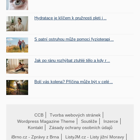
Hydratace je klíčem k pružnosti pleti i ..
S patní ostruhou může pomoci fyzioterapi ..
Jak po ránu rozhýbat ztuhlé tělo a kdy r ..
Bolí vás kolena? Příčina může být v celé ..
CCB
Tvorba webových stránek
Wordpress Magazine Theme
Soutěže
Inzerce
Kontakt
Zásady ochrany osobních údajů
iBrno.cz - Zprávy z Brna
ListyJM.cz - Listy jižní Moravy