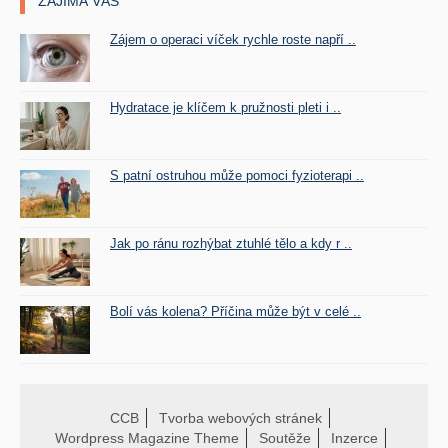
ZAJÍMÁ VÁS
Zájem o operaci víček rychle roste napří ..
Hydratace je klíčem k pružnosti pleti i ..
S patní ostruhou může pomoci fyzioterapi ..
Jak po ránu rozhýbat ztuhlé tělo a kdy r ..
Bolí vás kolena? Příčina může být v celé ..
CCB
Tvorba webových stránek
Wordpress Magazine Theme
Soutěže
Inzerce