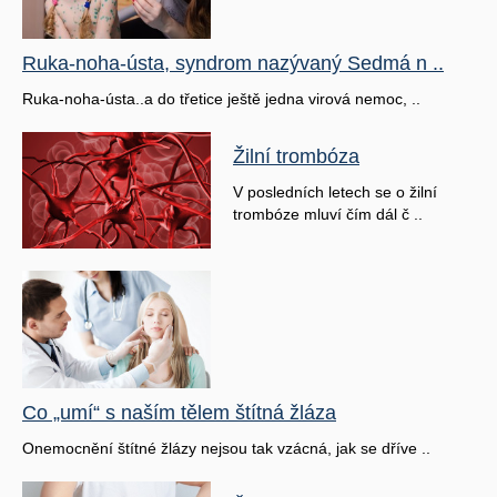
Ruka-noha-ústa, syndrom nazývaný Sedmá n ..
Ruka-noha-ústa..a do třetice ještě jedna virová nemoc, ..
Žilní trombóza
V posledních letech se o žilní
trombóze mluví čím dál č ..
Co „umí“ s naším tělem štítná žláza
Onemocnění štítné žlázy nejsou tak vzácná, jak se dříve ..