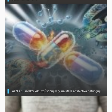
Až 9 z 10 infekcí krku způsobují viry, na které antibiotika nefungují