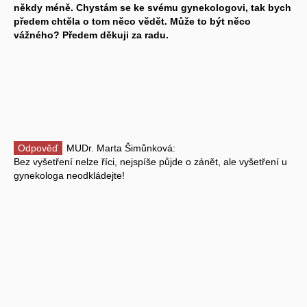
někdy méně. Chystám se ke svému gynekologovi, tak bych
předem chtěla o tom něco vědět. Může to být něco
vážného? Předem děkuji za radu.
Odpověď
MUDr. Marta Šimůnková:
Bez vyšetření nelze říci, nejspíše půjde o zánět, ale vyšetření u
gynekologa neodkládejte!