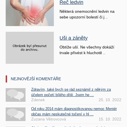
Řeč ledvin
Některá onemocnění ledvin na
sebe upozorní bolestí či j ..
Uši a záněty
Obtíže uší. Ne všechny dokáží
trvale přivést k hluchotě ..
NEJNOVĚJŠÍ KOMENTÁŘE
Zdravím, také bych se rád seznámil z někým za
účelem početí bílého dítě. Jsem he ...
Zdenek
25. 10. 2022
Od roku 2014 mám diagnostikovanou nemoc Meniér
občas mám neskutečné točení v hl ...
Zuzana Větrovcová
15. 10. 2022