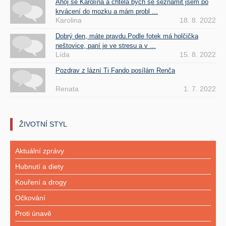
Ahoj se Karolína a chtela bych se seznámit jsem po
krvácení do mozku a mám probl ...
Karolina
18. 8. 2022
Dobrý den, máte pravdu.Podle fotek má holčička
neštovice, paní je ve stresu a v ...
Lída
15. 8. 2022
Pozdrav z lázní Ti Fando posílám Renča
Renata
1. 7. 2022
ŽIVOTNÍ STYL
Aktuální zprávy
Hubnutí a diety
Kouření a drogy
Očkování
Proti únavě