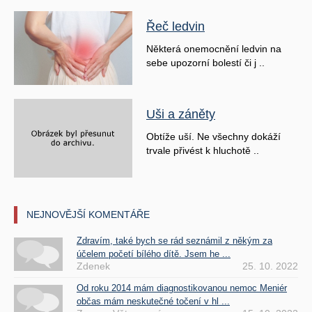
Řeč ledvin
Některá onemocnění ledvin na
sebe upozorní bolestí či j ..
Uši a záněty
Obtíže uší. Ne všechny dokáží
trvale přivést k hluchotě ..
NEJNOVĚJŠÍ KOMENTÁŘE
Zdravím, také bych se rád seznámil z někým za
účelem početí bílého dítě. Jsem he ...
Zdenek
25. 10. 2022
Od roku 2014 mám diagnostikovanou nemoc Meniér
občas mám neskutečné točení v hl ...