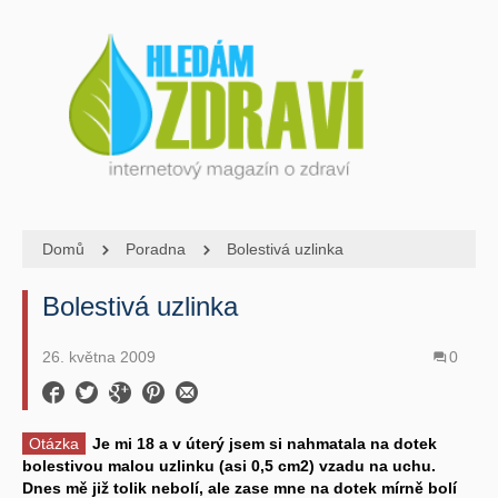
Domů
Poradna
Bolestivá uzlinka
Bolestivá uzlinka
26. května 2009
0
Otázka
Je mi 18 a v úterý jsem si nahmatala na dotek
bolestivou malou uzlinku (asi 0,5 cm2) vzadu na uchu.
Dnes mě již tolik nebolí, ale zase mne na dotek mírně bolí