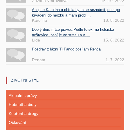
Zuzana Větrovcová
15. 10. 2022
Ahoj se Karolína a chtela bych se seznámit jsem po
krvácení do mozku a mám probl ...
Karolina
18. 8. 2022
Dobrý den, máte pravdu.Podle fotek má holčička
neštovice, paní je ve stresu a v ...
Lída
15. 8. 2022
Pozdrav z lázní Ti Fando posílám Renča
Renata
1. 7. 2022
ŽIVOTNÍ STYL
Aktuální zprávy
Hubnutí a diety
Kouření a drogy
Očkování