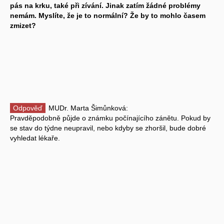
pás na krku, také při zívání. Jinak zatím žádné problémy
nemám. Myslíte, že je to normální? Že by to mohlo časem
zmizet?
Odpověď
MUDr. Marta Šimůnková:
Pravděpodobně půjde o známku počínajícího zánětu. Pokud by
se stav do týdne neupravil, nebo kdyby se zhoršil, bude dobré
vyhledat lékaře.