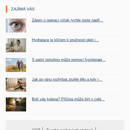
ZAJÍMÁ VÁS
Zájem o operaci víček rychle roste napří ..
Hydratace je klíčem k pružnosti pleti i ..
S patní ostruhou může pomoci fyzioterapi ..
Jak po ránu rozhýbat ztuhlé tělo a kdy r ..
Bolí vás kolena? Příčina může být v celé ..
CCB
Tvorba webových stránek