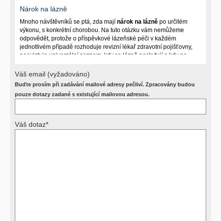
Nárok na lázně
Mnoho návštěvníků se ptá, zda mají
nárok na lázně
po určitém
výkonu, s konkrétní chorobou. Na tuto otázku vám nemůžeme
odpovědět, protože o příspěvkové lázeňské péči v každém
jednotlivém případě rozhoduje revizní lékař zdravotní pojišťovny,
neexistuje univerzální seznam, kdy se lázně poskytují a kdy ne.
Záleží na mnoha okolnostech (kuřáctví, inkontinence), funkčním
postižení pacienta a dalších zdravotních okolnostech.
Váš email (vyžadováno)
Buďte prosím při zadávání mailové adresy pečliví. Zpracovány budou
Požádejte svého ošetřujícího lékaře o návrh, který pak posoudí
příslušný revizní lékař. My vám spolehlivou odpověď dát
pouze dotazy zadané s existující mailovou adresou.
nemůžeme.
Váš dotaz*
Výsledky vyšetření
Přístrojová vyšetření (CT, rentgen, sono, magnetická rezonance a
další, stejně jako laboratorní testy (krevní obraz, imunologické
vyšetření, biochemické parametry a jiné) jsou pomocnými metodami
a bez znalosti klinického stavu nemají takřka žádnou výpovědní
hodnotu. Není v ničích silách na dálku bez vyšetření lékařem jen ze
závěrů přístrojových a laboratorních testů stanovit diagnózu. Se
svými dotazy na interpretaci výsledků se proto prosím obracejte na
své lékaře.
Děkujeme za pochopení