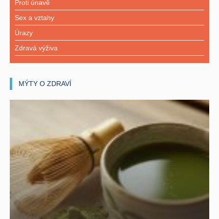
Proti únavě
Sex a vztahy
Úrazy
Zdravá výživa
MÝTY O ZDRAVÍ