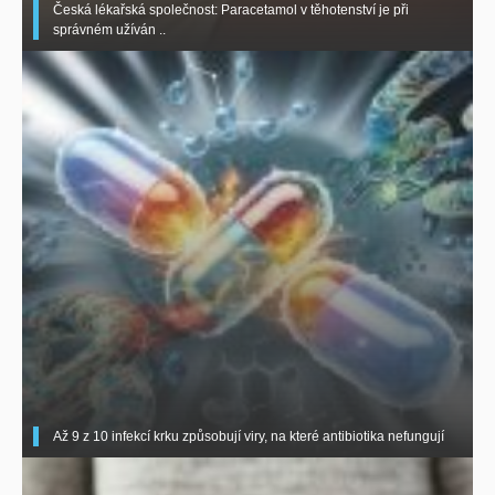
Česká lékařská společnost: Paracetamol v těhotenství je při
správném užíván ..
Až 9 z 10 infekcí krku způsobují viry, na které antibiotika nefungují