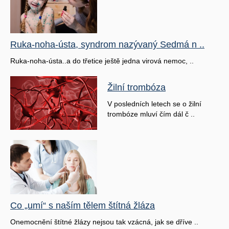
Ruka-noha-ústa, syndrom nazývaný Sedmá n ..
Ruka-noha-ústa..a do třetice ještě jedna virová nemoc, ..
Žilní trombóza
V posledních letech se o žilní
trombóze mluví čím dál č ..
Co „umí“ s naším tělem štítná žláza
Onemocnění štítné žlázy nejsou tak vzácná, jak se dříve ..