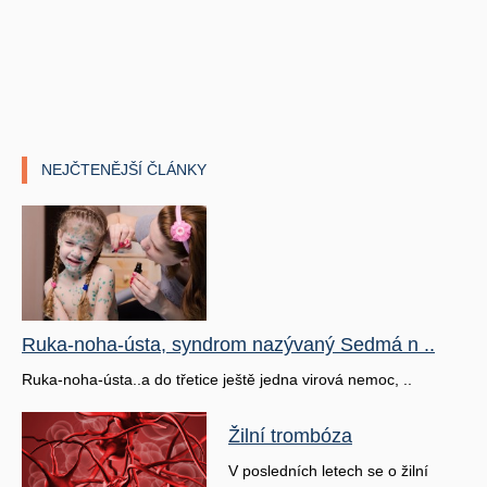
NEJČTENĚJŠÍ ČLÁNKY
Ruka-noha-ústa, syndrom nazývaný Sedmá n ..
Ruka-noha-ústa..a do třetice ještě jedna virová nemoc, ..
Žilní trombóza
V posledních letech se o žilní