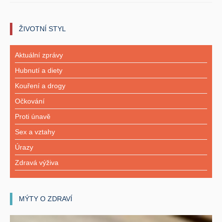
ŽIVOTNÍ STYL
Aktuální zprávy
Hubnutí a diety
Kouření a drogy
Očkování
Proti únavě
Sex a vztahy
Úrazy
Zdravá výživa
MÝTY O ZDRAVÍ