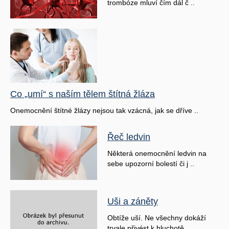
trombóze mluví čím dál č ..
Co „umí“ s naším tělem štítná žláza
Onemocnění štítné žlázy nejsou tak vzácná, jak se dříve ..
Řeč ledvin
Některá onemocnění ledvin na
sebe upozorní bolestí či j ..
Uši a záněty
Obtíže uší. Ne všechny dokáží
trvale přivést k hluchotě ..