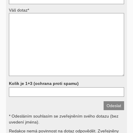
Váš dotaz*
Výsledky vyšetření
Přístrojová vyšetření (CT, rentgen, sono, magnetická rezonance a
další, stejně jako laboratorní testy (krevní obraz, imunologické
vyšetření, biochemické parametry a jiné) jsou pomocnými metodami
a bez znalosti klinického stavu nemají takřka žádnou výpovědní
hodnotu. Není v ničích silách na dálku bez vyšetření lékařem jen ze
závěrů přístrojových a laboratorních testů stanovit diagnózu. Se
svými dotazy na interpretaci výsledků se proto prosím obracejte na
své lékaře.
Děkujeme za pochopení
Kolik je 1+3 (ochrana proti spamu)
* Odesláním souhlasím se zveřejněním svého dotazu (bez
uvedení jména).
Redakce nemá povinnost na dotaz odpovědět. Zveřejněny