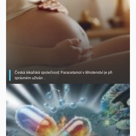
Česká lékařská společnost: Paracetamol v těhotenství je při
správném užíván ..