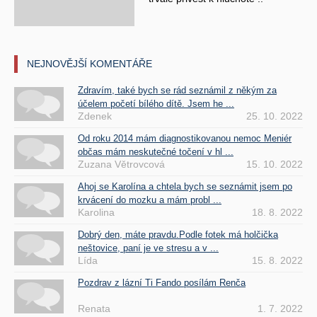
NEJNOVĚJŠÍ KOMENTÁŘE
Zdravím, také bych se rád seznámil z někým za
účelem početí bílého dítě. Jsem he ...
Zdenek
25. 10. 2022
Od roku 2014 mám diagnostikovanou nemoc Meniér
občas mám neskutečné točení v hl ...
Zuzana Větrovcová
15. 10. 2022
Ahoj se Karolína a chtela bych se seznámit jsem po
krvácení do mozku a mám probl ...
Karolina
18. 8. 2022
Dobrý den, máte pravdu.Podle fotek má holčička
neštovice, paní je ve stresu a v ...
Lída
15. 8. 2022
Pozdrav z lázní Ti Fando posílám Renča
Renata
1. 7. 2022