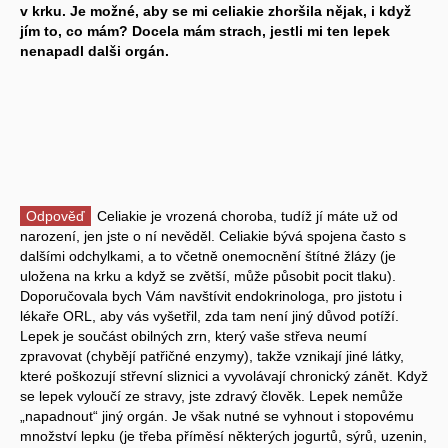
v krku. Je možné, aby se mi celiakie zhoršila nějak, i když
jím to, co mám? Docela mám strach, jestli mi ten lepek
nenapadl dalši orgán.
Odpověď
Celiakie je vrozená choroba, tudíž jí máte už od
narození, jen jste o ní nevěděl. Celiakie bývá spojena často s
dalšími odchylkami, a to včetně onemocnění štítné žlázy (je
uložena na krku a když se zvětší, může působit pocit tlaku).
Doporučovala bych Vám navštívit endokrinologa, pro jistotu i
lékaře ORL, aby vás vyšetřil, zda tam není jiný důvod potíží.
Lepek je součást obilných zrn, který vaše střeva neumí
zpravovat (chybějí patřičné enzymy), takže vznikají jiné látky,
které poškozují střevní sliznici a vyvolávají chronický zánět. Když
se lepek vyloučí ze stravy, jste zdravý člověk. Lepek nemůže
„napadnout“ jiný orgán. Je však nutné se vyhnout i stopovému
množství lepku (je třeba příměsí některých jogurtů, sýrů, uzenin,