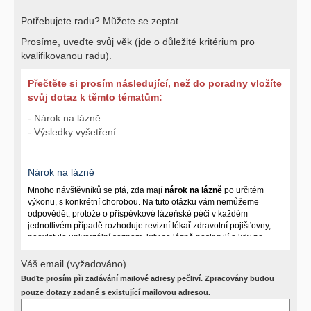
Potřebujete radu? Můžete se zeptat.
Prosíme, uveďte svůj věk (jde o důležité kritérium pro
kvalifikovanou radu).
Přečtěte si prosím následující, než do poradny vložíte
svůj dotaz k těmto tématům:
- Nárok na lázně
- Výsledky vyšetření
Nárok na lázně
Mnoho návštěvníků se ptá, zda mají
nárok na lázně
po určitém
výkonu, s konkrétní chorobou. Na tuto otázku vám nemůžeme
odpovědět, protože o příspěvkové lázeňské péči v každém
jednotlivém případě rozhoduje revizní lékař zdravotní pojišťovny,
neexistuje univerzální seznam, kdy se lázně poskytují a kdy ne.
Záleží na mnoha okolnostech (kuřáctví, inkontinence), funkčním
postižení pacienta a dalších zdravotních okolnostech.
Váš email (vyžadováno)
Buďte prosím při zadávání mailové adresy pečliví. Zpracovány budou
Požádejte svého ošetřujícího lékaře o návrh, který pak posoudí
příslušný revizní lékař. My vám spolehlivou odpověď dát
pouze dotazy zadané s existující mailovou adresou.
nemůžeme.