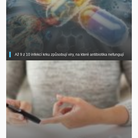
Až 9 z 10 infekcí krku způsobují viry, na které antibiotika nefungují