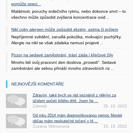
pomůže speci ..
Malátnost, poruchy srdečního rytmu, nebo dokonce smrt – to
všechno může způsobit zvýšená koncentrace oxid ..
Nikl coby alergen může způsobit ekzém, astma či průjem
Nepříjemné svědění, zarudlá pokožka, mokvající puchýřky.
Alergie na nikl se však zdaleka nemusí projevit ..
Pozor na sedavé zaměstnání, trápí záda i křečové žíly
Mnoho lidí svůj pracovní den doslova „prosedí“. Sedavé
zaměstnání ale sebou přináší mnoho zdravotních riz ..
NEJNOVĚJŠÍ KOMENTÁŘE
Zdravím, také bych se rád seznámil z někým za
účelem početí bílého dítě. Jsem he ...
Zdenek
25. 10. 2022
Od roku 2014 mám diagnostikovanou nemoc Meniér
občas mám neskutečné točení v hl ...
Zuzana Větrovcová
15. 10. 2022