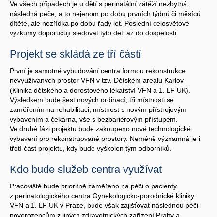
Ve všech případech je u dětí s perinatální zátěží nezbytná
následná péče, a to nejenom po dobu prvních týdnů či měsíců
dítěte, ale nezřídka po dobu řady let. Poslední celosvětové
výzkumy doporučují sledovat tyto děti až do dospělosti.
Projekt se skládá ze tří částí
První je samotné vybudování centra formou rekonstrukce
nevyužívaných prostor VFN v tzv. Dětském areálu Karlov
(Klinika dětského a dorostového lékařství VFN a 1. LF UK).
Výsledkem bude šest nových ordinací, tři místnosti se
zaměřením na rehabilitaci, místnost s novým přístrojovým
vybavením a čekárna, vše s bezbariérovým přístupem.
Ve druhé fázi projektu bude zakoupeno nové technologické
vybavení pro rekonstruované prostory. Neméně významná je i
třetí část projektu, kdy bude vyškolen tým odborníků.
Kdo bude služeb centra využívat
Pracoviště bude prioritně zaměřeno na péči o pacienty
z perinatologického centra Gynekologicko-porodnické kliniky
VFN a 1. LF UK v Praze, bude však zajišťovat následnou péči i
novorozencům z jiných zdravotnických zařízení Prahy a