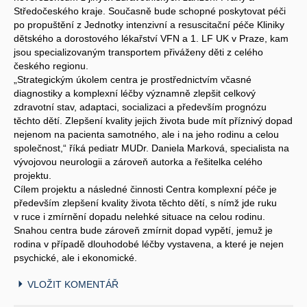
Středočeského kraje. Současně bude schopné poskytovat péči
po propuštění z Jednotky intenzivní a resuscitační péče Kliniky
dětského a dorostového lékařství VFN a 1. LF UK v Praze, kam
jsou specializovaným transportem přiváženy děti z celého
českého regionu.
„Strategickým úkolem centra je prostřednictvím včasné
diagnostiky a komplexní léčby významně zlepšit celkový
zdravotní stav, adaptaci, socializaci a především prognózu
těchto dětí. Zlepšení kvality jejich života bude mít příznivý dopad
nejenom na pacienta samotného, ale i na jeho rodinu a celou
společnost,“ říká pediatr MUDr. Daniela Marková, specialista na
vývojovou neurologii a zároveň autorka a řešitelka celého
projektu.
Cílem projektu a následné činnosti Centra komplexní péče je
především zlepšení kvality života těchto dětí, s nímž jde ruku
v ruce i zmírnění dopadu nelehké situace na celou rodinu.
Snahou centra bude zároveň zmírnit dopad vypětí, jemuž je
rodina v případě dlouhodobé léčby vystavena, a které je nejen
psychické, ale i ekonomické.
VLOŽIT KOMENTÁŘ