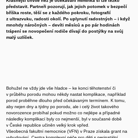
Krásnější chvíle než je očekávání miminka si lze těžko
představit. Partneři pozorují, jak jejich potomek v bezpečí
bříška roste, těší se z každého pokroku, fotografií
z ultrazvuku, radosti okolí. Po uplynutí radostných – i když
mnohdy náročných – devíti měsíců a po pár hodinách
trápení se novopečení rodiče dívají do postýlky na svůj
malý uzlíček.
Bohužel ne vždy jde vše hladce – ke konci těhotenství či
v průběhu porodu mohou někdy nastat komplikace, například
porod proběhne dlouho před očekávaným termínem. K tomu,
aby nejen dny a týdny po porodu, ale i celý život takového
novorozence probíhal pokud možno co nejlépe a případné
následky komplikací byly co nejmenší, byl v současné době
v České republice učiněn velký krok vpřed.
Všeobecná fakultní nemocnice (VFN) v Praze získala grant na
vybudování „Centra komplexní péče pro děti s perinatální