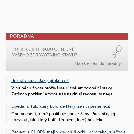
PORADNA
Bolest v srdci: Jak ji překonat?
V průběhu života prožíváme různé emocionální stavy.
Zatímco pozitivní emoce nás naplňují radostí, ty nega ..
Lipedém: Tuk, který bolí, ale který lze i úspěšně léčit
Onemocnění, které postihuje pouze ženy. Pacientky jej
nazývají „tuk, který bolí“. Problém, který bez léka ..
Pacienti s CHOPN mají v krvi příliš oxidu uhličitého, s léčbou