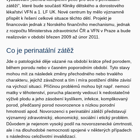
zátěží“, které bude součástí Kliniky dětského a dorostového
lékařství VFN a 1. LF UK. Nové centrum by mělo významně
přispět k řešení celkové situace těchto dětí. Projekt je
financován jednak z Norského finančního mechanismu, jednak
z rozpočtu Ministerstva zdravotnictví ČR a VFN v Praze a bude
realizován v období březen 2009 až únor 2011.
Co je perinatální zátěž
Jde o patologické děje vázané na období krátce před porodem,
během porodu nebo v časném poporodním období. Tyto stavy
mohou mít za následek změny přechodného nebo trvalého
charakteru, jejichž závažnost a tím i míra postižení dítěte závisí
na výchozí situaci. Příčinou problémů mohou být např. nemoci
matky v těhotenství, porucha placenty vedoucí k nedostatečné
výživě plodu a jeho zásobení kyslíkem, infekce, komplikovaný
porod, předčasný porod novorozence s nízkou porodní
hmotností apod. Novorozenci s perinatální zátěží představují
významný zdravotnický, ekonomický, sociální i etický problém.
Důvodem je nejenom vysoký podíl na novorozenecké úmrtnosti,
ale i na dlouhodobé nemocnosti spojené v některých případech
s následnou celoživotní invalidizací.