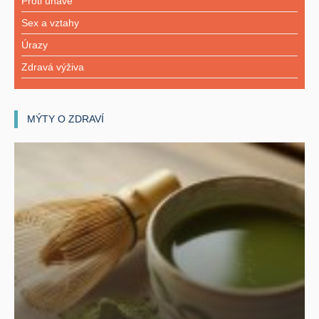
Proti únavě
Sex a vztahy
Úrazy
Zdravá výživa
MÝTY O ZDRAVÍ