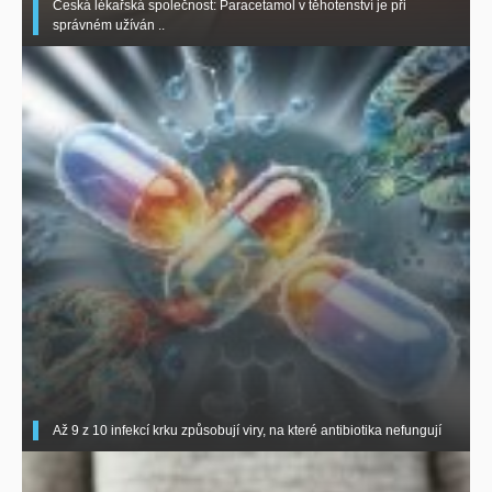
Česká lékařská společnost: Paracetamol v těhotenství je při
správném užíván ..
Až 9 z 10 infekcí krku způsobují viry, na které antibiotika nefungují