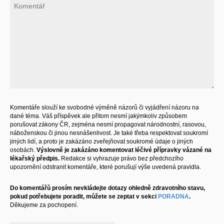
Komentáře slouží ke svobodné výměně názorů či vyjádření názoru na
dané téma. Váš příspěvek ale přitom nesmí jakýmkoliv způsobem
porušovat zákony ČR, zejména nesmí propagovat národnostní, rasovou,
náboženskou či jinou nesnášenlivost. Je také třeba respektovat soukromí
jiných lidí, a proto je zakázáno zveřejňovat soukromé údaje o jiných
osobách.
Výslovně je zakázáno komentovat léčivé přípravky vázané na
lékařský předpis.
Redakce si vyhrazuje právo bez předchozího
upozornění odstranit komentáře, které porušují výše uvedená pravidla.
Do komentářů prosím nevkládejte dotazy ohledně zdravotního stavu,
pokud potřebujete poradit, můžete se zeptat v sekci
PORADNA
.
Děkujeme za pochopení.