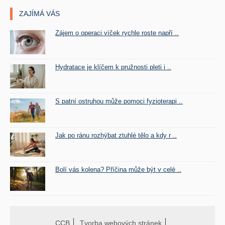
ZAJÍMÁ VÁS
Zájem o operaci víček rychle roste napří ..
Hydratace je klíčem k pružnosti pleti i ..
S patní ostruhou může pomoci fyzioterapi ..
Jak po ránu rozhýbat ztuhlé tělo a kdy r ..
Bolí vás kolena? Příčina může být v celé ..
CCB
Tvorba webových stránek