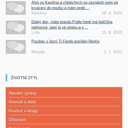
Ahoj se Karolína a chtela bych se seznámit jsem po
krvácení do mozku a mám probl ...
Karolina
18. 8. 2022
Dobrý den, máte pravdu.Podle fotek má holčička
neštovice, paní je ve stresu a v ...
Lída
15. 8. 2022
Pozdrav z lázní Ti Fando posílám Renča
Renata
1. 7. 2022
ŽIVOTNÍ STYL
Aktuální zprávy
Hubnutí a diety
Kouření a drogy
Očkování