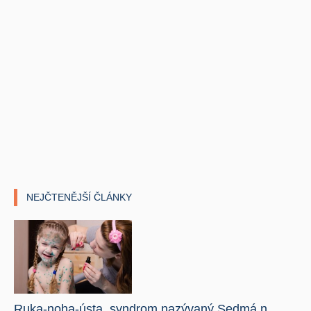
NEJČTENĚJŠÍ ČLÁNKY
Ruka-noha-ústa, syndrom nazývaný Sedmá n ..