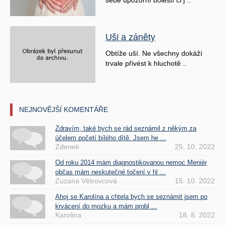
sebe upozorní bolestí či j ..
Uši a záněty
Obtíže uší. Ne všechny dokáží
trvale přivést k hluchotě ..
NEJNOVĚJŠÍ KOMENTÁŘE
Zdravím, také bych se rád seznámil z někým za
účelem početí bílého dítě. Jsem he ...
Zdenek
25. 10. 2022
Od roku 2014 mám diagnostikovanou nemoc Meniér
občas mám neskutečné točení v hl ...
Zuzana Větrovcová
15. 10. 2022
Ahoj se Karolína a chtela bych se seznámit jsem po
krvácení do mozku a mám probl ...
Karolina
18. 8. 2022