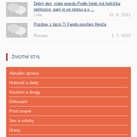
Dobrý den, máte pravdu.Podle fotek má holčička
neštovice, paní je ve stresu a v ...
Lída
15. 8. 2022
Pozdrav z lázní Ti Fando posílám Renča
Renata
1. 7. 2022
ŽIVOTNÍ STYL
Aktuální zprávy
Hubnutí a diety
Kouření a drogy
Očkování
Proti únavě
Sex a vztahy
Úrazy