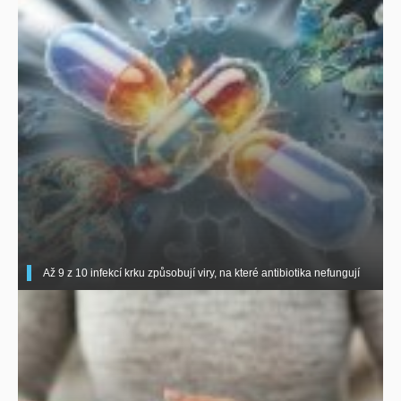
Až 9 z 10 infekcí krku způsobují viry, na které antibiotika nefungují