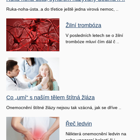
Ruka-noha-ústa..a do třetice ještě jedna virová nemoc, ..
Žilní trombóza
V posledních letech se o žilní
trombóze mluví čím dál č ..
Co „umí“ s naším tělem štítná žláza
Onemocnění štítné žlázy nejsou tak vzácná, jak se dříve ..
Řeč ledvin
Některá onemocnění ledvin na