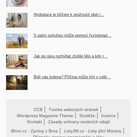
Hydratace je klíčem k pružnosti pleti i ..
S patní ostruhou může pomoci fyzioterapi ..
Jak po ránu rozhýbat ztuhlé tělo a kdy r ..
Bolí vás kolena? Příčina může být v celé ..
CCB
Tvorba webových stránek
Wordpress Magazine Theme
Soutěže
Inzerce
Kontakt
Zásady ochrany osobních údajů
iBrno.cz - Zprávy z Brna
ListyJM.cz - Listy jižní Moravy
Příznaky, projevy onemocnění a léky