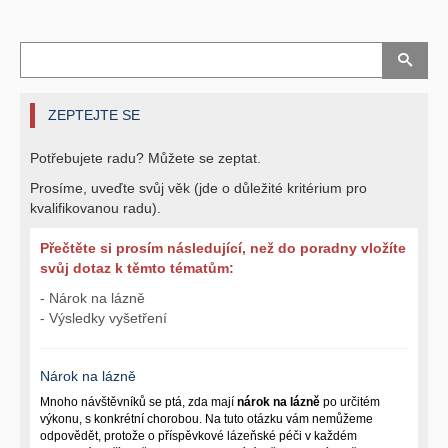
ZEPTEJTE SE
Potřebujete radu? Můžete se zeptat.
Prosíme, uveďte svůj věk (jde o důležité kritérium pro
kvalifikovanou radu).
Přečtěte si prosím následující, než do poradny vložíte
svůj dotaz k těmto tématům:
- Nárok na lázně
- Výsledky vyšetření
Nárok na lázně
Mnoho návštěvníků se ptá, zda mají
nárok na lázně
po určitém
výkonu, s konkrétní chorobou. Na tuto otázku vám nemůžeme
odpovědět, protože o příspěvkové lázeňské péči v každém