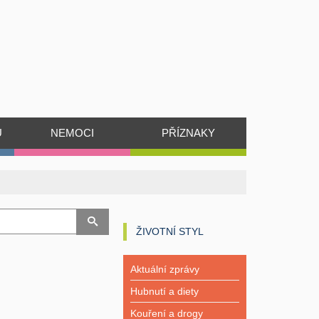
Ů
NEMOCI
PŘÍZNAKY
ŽIVOTNÍ STYL
Aktuální zprávy
Hubnutí a diety
Kouření a drogy