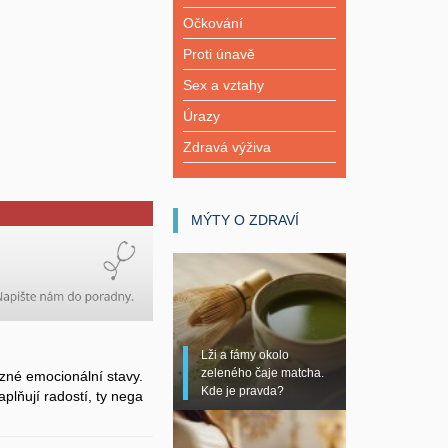
Očkování
Proti únavě
Sex a vztahy
Úrazy
Zdravá výživa
MÝTY O ZDRAVÍ
Lži a fámy okolo
zeleného čaje matcha.
zné emocionální stavy.
Kde je pravda?
plňují radostí, ty nega