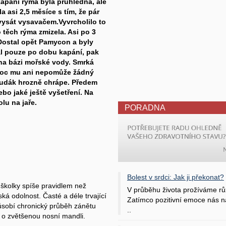
apání rýma byla průhledná, ale
a asi 2,5 měsíce s tím, že pár
 vysát vysavačem.Vyvrcholilo to
o těch rýma zmizela. Asi po 3
Dostal opět Pamycon a byly
al pouze po dobu kapání, pak
 na bázi mořské vody. Smrká
noc mu ani nepomůže žádný
chudák hrozně chrápe. Předem
bo jaké ještě vyšetření. Na
olu na jaře.
PORADNA
Bolest v srdci: Jak ji překonat?
školky spíše pravidlem než
V průběhu života prožíváme rů
ká odolnost. Časté a déle trvající
Zatímco pozitivní emoce nás na
působí chronický průběh zánětu
..
 o zvětšenou nosní mandli.