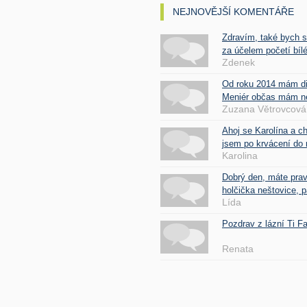
NEJNOVĚJŠÍ KOMENTÁŘE
Zdravím, také bych 
za účelem početí bílé
Zdenek
Od roku 2014 mám d
Meniér občas mám nes
Zuzana Větrovcová
Ahoj se Karolína a c
jsem po krvácení do 
Karolina
Dobrý den, máte pra
holčička neštovice, pa
Lída
Pozdrav z lázní Ti 
Renata