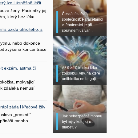
erý lze i úspěšně léčit
uze ženy. Pacientky jej
Česká lékařská
ém, který bez léka ..
společnost: Paracetamol
v těhotenství je při
liš oxidu uhličitého, s
správném užíván ..
 rytmu, nebo dokonce
bit zvýšená koncentrace
Až 9 z 10 infekcí krku
it ekzém, astma či
způsobují viry, na které
antibiotika nefungují
okožka, mokvající
šak zdaleka nemusí
ápí záda i křečové žíly
oslova „prosedí“.
Jak nebezpečné mohou
přináší mnoho
být mýty kolující o
diabetu?