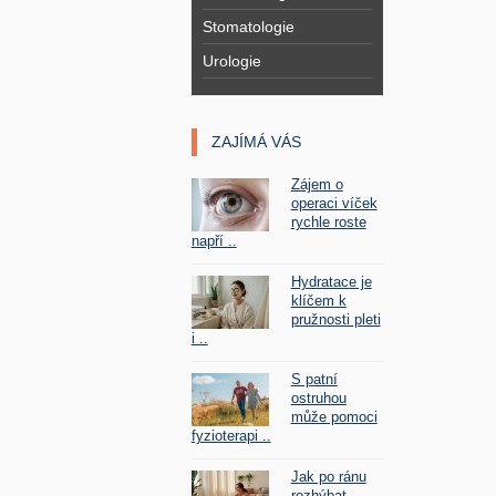
Stomatologie
Urologie
ZAJÍMÁ VÁS
Zájem o
operaci víček
rychle roste
napří ..
Hydratace je
klíčem k
pružnosti pleti
i ..
S patní
ostruhou
může pomoci
fyzioterapi ..
Jak po ránu
rozhýbat