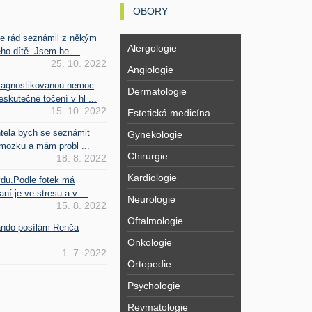
OBORY
se rád seznámil z někým
Alergologie
ho dítě. Jsem he ...
25. 10. 2022
Angiologie
iagnostikovanou nemoc
Dermatologie
kutečné točení v hl ...
15. 10. 2022
Estetická medicína
htela bych se seznámit
Gynekologie
mozku a mám probl ...
Chirurgie
18. 8. 2022
Kardiologie
vdu.Podle fotek má
ní je ve stresu a v ...
Neurologie
15. 8. 2022
Oftalmologie
Fando posílám Renča
Onkologie
1. 7. 2022
Ortopedie
Psychologie
Revmatologie