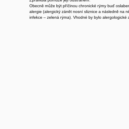
Zpravidla pomůže její odstranění.
Obecně může být příčinou chronické rýmy buď oslaben
alergie (alergický zánět nosní sliznice a následně na n
infekce – zelená rýma). Vhodné by bylo alergologické 