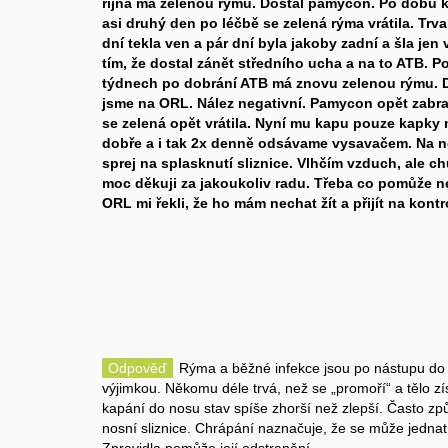
října má zelenou rýmu. Dostal pamycon. Po dobu k
asi druhý den po léčbě se zelená rýma vrátila. Trval
dní tekla ven a pár dní byla jakoby zadní a šla jen
tím, že dostal zánět středního ucha a na to ATB. P
týdnech po dobrání ATB má znovu zelenou rýmu. 
jsme na ORL. Nález negativní. Pamycon opět zabr
se zelená opět vrátila. Nyní mu kapu pouze kapky
dobře a i tak 2x denně odsávame vysavačem. Na 
sprej na splasknutí sliznice. Vlhčím vzduch, ale 
moc děkuji za jakoukoliv radu. Třeba co pomůže ne
ORL mi řekli, že ho mám nechat žít a přijít na kontr
Odpověď
Rýma a běžné infekce jsou po nástupu do 
výjimkou. Někomu déle trvá, než se „promoří“ a tělo zís
kapání do nosu stav spíše zhorší než zlepší. Často z
nosní sliznice. Chrápání naznačuje, že se může jednat