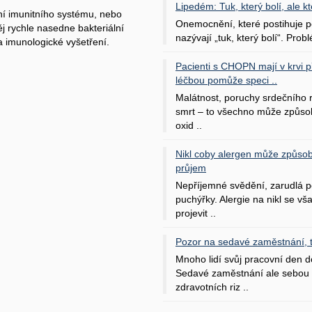
Lipedém: Tuk, který bolí, ale kt
í imunitního systému, nebo
Onemocnění, které postihuje po
ěj rychle nasedne bakteriální
nazývají „tuk, který bolí“. Probl
a imunologické vyšetření.
Pacienti s CHOPN mají v krvi pří
léčbou pomůže speci ..
Malátnost, poruchy srdečního
smrt – to všechno může způso
oxid ..
Nikl coby alergen může způsob
průjem
Nepříjemné svědění, zarudlá p
puchýřky. Alergie na nikl se v
projevit ..
Pozor na sedavé zaměstnání, tr
Mnoho lidí svůj pracovní den d
Sedavé zaměstnání ale sebou 
zdravotních riz ..