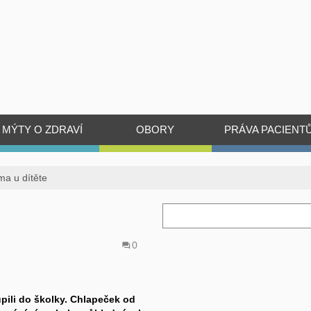
MÝTY O ZDRAVÍ
OBORY
PRÁVA PACIENT
ma u dítěte
0
upili do školky. Chlapeček od