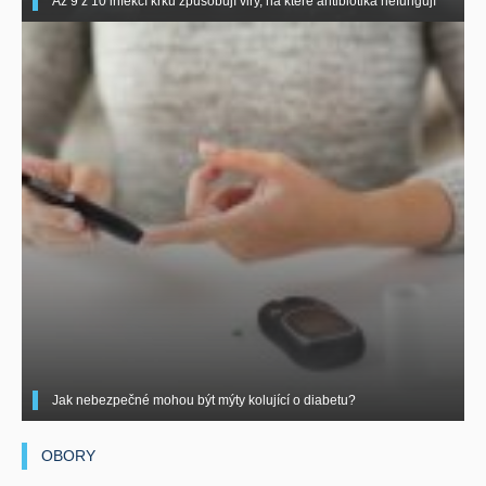
Až 9 z 10 infekcí krku způsobují viry, na které antibiotika nefungují
Jak nebezpečné mohou být mýty kolující o diabetu?
OBORY