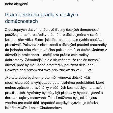
nebo alergenů.
Praní dětského prádla v českých
domácnostech
Z dostupných dat víme, že dvě třetiny českých domácností
používají prací prostředky určené pro děti zejména v raném
kojeneckém věku. S tím, jak děti rostou, je ale rychle používat
přestávají. Polovina z nich skončí s dětskými pracími prostředky
do jednoho roku věku a většina pak kolem 2 let dítěte. Jedním z
důvodů je praktičnost – chtějí prát prádlo celé rodiny
dohromady. Zásadnější je ale skutečnost, že rodiče neznají
důvod, proč by měli dané prostředky používat delší dobu.
Pokožka dětí přitom dozrává přibližně až do věku 6 let.
„Po tuto dobu bychom proto měli věnovat dětské kůži
specifickou péči a vyhýbat se potenciálnímu podráždění, které
mohou způsobit právě látky v běžných kosmetických a pracích
prostředcích. Vybírány by měly být přípravky hypoalergenní a
dermatologicky testované. Tak si můžeme být jisti, že jsou
vhodné pro malé děti, případně atopiky,“ vysvětluje dětská
lékařka MUDr. Lenka Chudomelová.