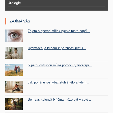
Urologie
ZAJÍMÁ VÁS
Zájem o operaci víček rychle roste napří ..
Hydratace je klíčem k pružnosti pleti i ..
S patní ostruhou může pomoci fyzioterapi ..
Jak po ránu rozhýbat ztuhlé tělo a kdy r ..
Bolí vás kolena? Příčina může být v celé ..