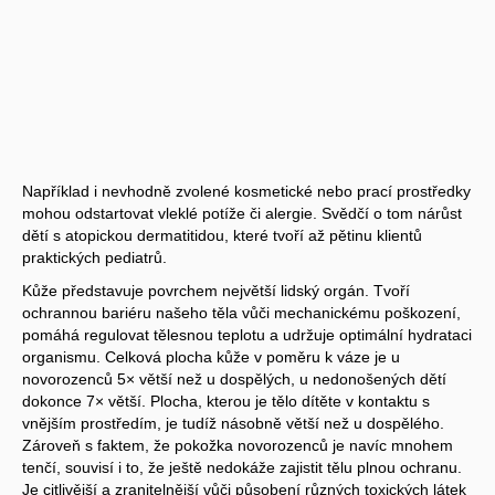
Například i nevhodně zvolené kosmetické nebo prací prostředky
mohou odstartovat vleklé potíže či alergie. Svědčí o tom nárůst
dětí s atopickou dermatitidou, které tvoří až pětinu klientů
praktických pediatrů.
Kůže představuje povrchem největší lidský orgán. Tvoří
ochrannou bariéru našeho těla vůči mechanickému poškození,
pomáhá regulovat tělesnou teplotu a udržuje optimální hydrataci
organismu. Celková plocha kůže v poměru k váze je u
novorozenců 5× větší než u dospělých, u nedonošených dětí
dokonce 7× větší. Plocha, kterou je tělo dítěte v kontaktu s
vnějším prostředím, je tudíž násobně větší než u dospělého.
Zároveň s faktem, že pokožka novorozenců je navíc mnohem
tenčí, souvisí i to, že ještě nedokáže zajistit tělu plnou ochranu.
Je citlivější a zranitelnější vůči působení různých toxických látek