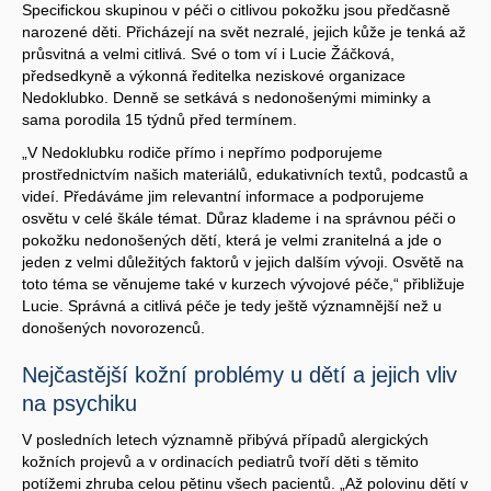
Specifickou skupinou v péči o citlivou pokožku jsou předčasně
narozené děti. Přicházejí na svět nezralé, jejich kůže je tenká až
průsvitná a velmi citlivá. Své o tom ví i Lucie Žáčková,
předsedkyně a výkonná ředitelka neziskové organizace
Nedoklubko. Denně se setkává s nedonošenými miminky a
sama porodila 15 týdnů před termínem.
„V Nedoklubku rodiče přímo i nepřímo podporujeme
prostřednictvím našich materiálů, edukativních textů, podcastů a
videí. Předáváme jim relevantní informace a podporujeme
osvětu v celé škále témat. Důraz klademe i na správnou péči o
pokožku nedonošených dětí, která je velmi zranitelná a jde o
jeden z velmi důležitých faktorů v jejich dalším vývoji. Osvětě na
toto téma se věnujeme také v kurzech vývojové péče,“ přibližuje
Lucie. Správná a citlivá péče je tedy ještě významnější než u
donošených novorozenců.
Nejčastější kožní problémy u dětí a jejich vliv
na psychiku
V posledních letech významně přibývá případů alergických
kožních projevů a v ordinacích pediatrů tvoří děti s těmito
potížemi zhruba celou pětinu všech pacientů. „Až polovinu dětí v