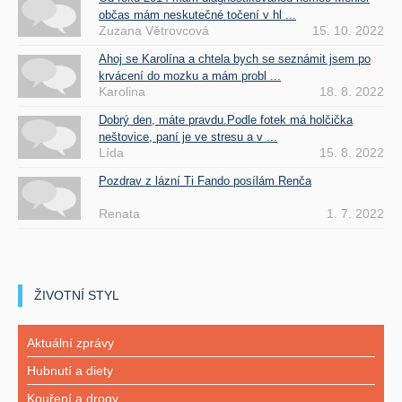
občas mám neskutečné točení v hl ...
Zuzana Větrovcová
15. 10. 2022
Ahoj se Karolína a chtela bych se seznámit jsem po
krvácení do mozku a mám probl ...
Karolina
18. 8. 2022
Dobrý den, máte pravdu.Podle fotek má holčička
neštovice, paní je ve stresu a v ...
Lída
15. 8. 2022
Pozdrav z lázní Ti Fando posílám Renča
Renata
1. 7. 2022
ŽIVOTNÍ STYL
Aktuální zprávy
Hubnutí a diety
Kouření a drogy