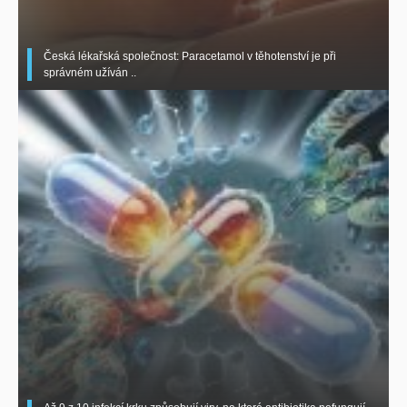
Česká lékařská společnost: Paracetamol v těhotenství je při
správném užíván ..