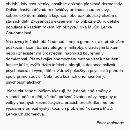
období, kdy nosí plenky, postihne epizoda plenkové dermatitidy.
Dalším častým důvodem návštěvy ordinace jsou projevy
seboroické dermatitidy u kojenců nebo pak atopický ekzém u
starších dětí. Zkušenost s ekzémem má přibližně 20 % dětské
populace a každým rokem jich přibývá,“ říká MUDr. Lenka
Chudomelová.
Na rozvoji kožních obtíží se podílí nejen genetika, ale především
poškození kožní bariéry alergeny, mikroby, dráždivými látkami
nebo i znečištěným prostředím, například kouřením v
domácnosti. Přetrvávající onemocnění mohou vést k narušení
funkce kůže, zvýšit riziko infekcí a alergií, a dokonce ovlivnit
psychosociální vývoj dítěte. Zdraví pokožky a psychická pohoda
spolu přímo souvisí. Celá řada kožních onemocnění je
psychosomatických.
„Naše zkušenosti ovšem ukazují, že jednoduché změny v
rutinách péče o děti, včetně správné životosprávy, hygieny a
volby vhodných kosmetických a pracích prostředků, mohou
významně omezit výskyt kožních problémů,“ uzavírá MUDr.
Lenka Chudomelová.
Foto: Ingimage