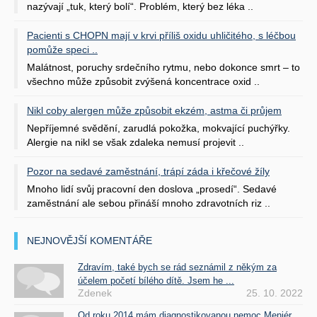
nazývají „tuk, který bolí“. Problém, který bez léka ..
Pacienti s CHOPN mají v krvi příliš oxidu uhličitého, s léčbou
pomůže speci ..
Malátnost, poruchy srdečního rytmu, nebo dokonce smrt – to
všechno může způsobit zvýšená koncentrace oxid ..
Nikl coby alergen může způsobit ekzém, astma či průjem
Nepříjemné svědění, zarudlá pokožka, mokvající puchýřky.
Alergie na nikl se však zdaleka nemusí projevit ..
Pozor na sedavé zaměstnání, trápí záda i křečové žíly
Mnoho lidí svůj pracovní den doslova „prosedí“. Sedavé
zaměstnání ale sebou přináší mnoho zdravotních riz ..
NEJNOVĚJŠÍ KOMENTÁŘE
Zdravím, také bych se rád seznámil z někým za
účelem početí bílého dítě. Jsem he ...
Zdenek
25. 10. 2022
Od roku 2014 mám diagnostikovanou nemoc Meniér