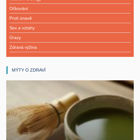
Očkování
Proti únavě
Sex a vztahy
Úrazy
Zdravá výživa
MÝTY O ZDRAVÍ