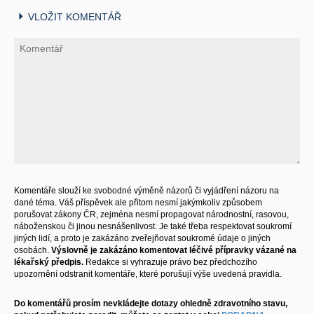
VLOŽIT KOMENTÁŘ
Komentáře slouží ke svobodné výměně názorů či vyjádření názoru na
dané téma. Váš příspěvek ale přitom nesmí jakýmkoliv způsobem
porušovat zákony ČR, zejména nesmí propagovat národnostní, rasovou,
náboženskou či jinou nesnášenlivost. Je také třeba respektovat soukromí
jiných lidí, a proto je zakázáno zveřejňovat soukromé údaje o jiných
osobách.
Výslovně je zakázáno komentovat léčivé přípravky vázané na
lékařský předpis.
Redakce si vyhrazuje právo bez předchozího
upozornění odstranit komentáře, které porušují výše uvedená pravidla.
Do komentářů prosím nevkládejte dotazy ohledně zdravotního stavu,