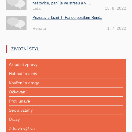
neštovice, paní je ve stresu a v ...
Lída
15. 8. 2022
Pozdrav z lázní Ti Fando posílám Renča
Renata
1. 7. 2022
ŽIVOTNÍ STYL
Aktuální zprávy
Hubnutí a diety
Kouření a drogy
Očkování
Proti únavě
Sex a vztahy
Úrazy
Zdravá výživa