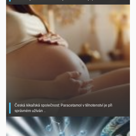
Česká lékařská společnost: Paracetamol v těhotenství je při
správném užíván ..