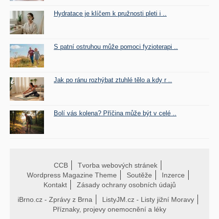
Hydratace je klíčem k pružnosti pleti i ..
S patní ostruhou může pomoci fyzioterapi ..
Jak po ránu rozhýbat ztuhlé tělo a kdy r ..
Bolí vás kolena? Příčina může být v celé ..
CCB
Tvorba webových stránek
Wordpress Magazine Theme
Soutěže
Inzerce
Kontakt
Zásady ochrany osobních údajů
iBrno.cz - Zprávy z Brna
ListyJM.cz - Listy jižní Moravy
Příznaky, projevy onemocnění a léky