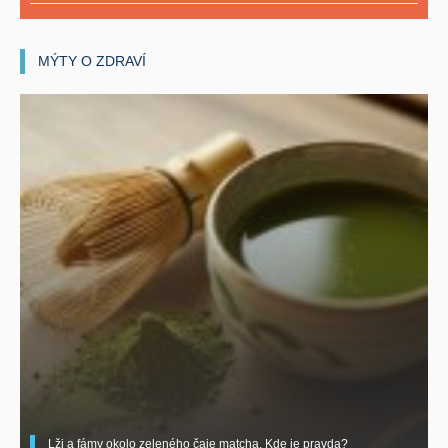
MÝTY O ZDRAVÍ
Lži a fámy okolo zeleného čaje matcha. Kde je pravda?