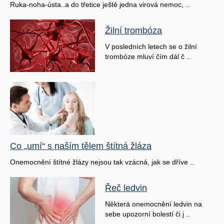
Ruka-noha-ústa..a do třetice ještě jedna virová nemoc, ..
Žilní trombóza
V posledních letech se o žilní
trombóze mluví čím dál č ..
Co „umí“ s naším tělem štítná žláza
Onemocnění štítné žlázy nejsou tak vzácná, jak se dříve ..
Řeč ledvin
Některá onemocnění ledvin na
sebe upozorní bolestí či j ..