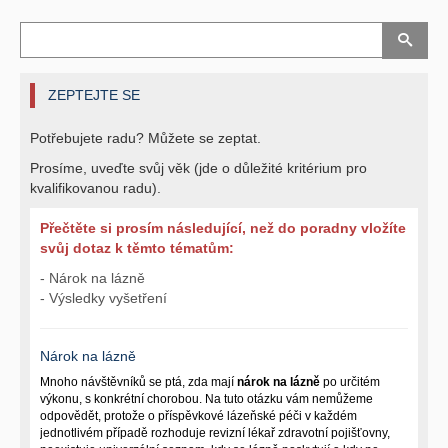
ZEPTEJTE SE
Potřebujete radu? Můžete se zeptat.
Prosíme, uveďte svůj věk (jde o důležité kritérium pro
kvalifikovanou radu).
Přečtěte si prosím následující, než do poradny vložíte
svůj dotaz k těmto tématům:
- Nárok na lázně
- Výsledky vyšetření
Nárok na lázně
Mnoho návštěvníků se ptá, zda mají
nárok na lázně
po určitém
výkonu, s konkrétní chorobou. Na tuto otázku vám nemůžeme
odpovědět, protože o příspěvkové lázeňské péči v každém
jednotlivém případě rozhoduje revizní lékař zdravotní pojišťovny,