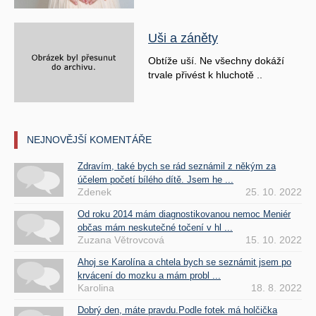
Uši a záněty
Obtíže uší. Ne všechny dokáží
trvale přivést k hluchotě ..
NEJNOVĚJŠÍ KOMENTÁŘE
Zdravím, také bych se rád seznámil z někým za
účelem početí bílého dítě. Jsem he ...
Zdenek
25. 10. 2022
Od roku 2014 mám diagnostikovanou nemoc Meniér
občas mám neskutečné točení v hl ...
Zuzana Větrovcová
15. 10. 2022
Ahoj se Karolína a chtela bych se seznámit jsem po
krvácení do mozku a mám probl ...
Karolina
18. 8. 2022
Dobrý den, máte pravdu.Podle fotek má holčička