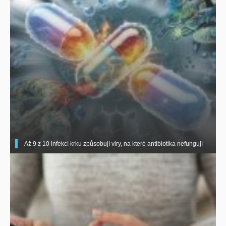
Až 9 z 10 infekcí krku způsobují viry, na které antibiotika nefungují