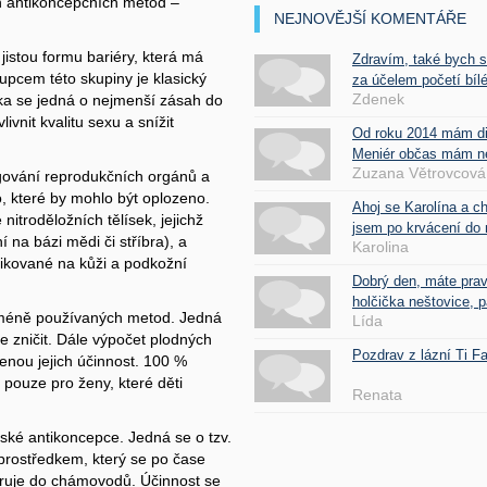
h antikoncepčních metod –
NEJNOVĚJŠÍ KOMENTÁŘE
jistou formu bariéry, která má
Zdravím, také bych 
upcem této skupiny je klasický
za účelem početí bílé
Zdenek
ka se jedná o nejmenší zásah do
ivnit kvalitu sexu a snížit
Od roku 2014 mám d
Meniér občas mám nes
Zuzana Větrovcová
gování reprodukčních orgánů a
o, které by mohlo být oplozeno.
Ahoj se Karolína a c
itroděložních tělísek, jejichž
jsem po krvácení do 
 na bázi mědi či stříbra), a
Karolina
likované na kůži a podkožní
Dobrý den, máte pra
holčička neštovice, pa
, méně používaných metod. Jedná
Lída
e zničit. Dále výpočet plodných
Pozdrav z lázní Ti 
enou jejich účinnost. 100 %
á pouze pro ženy, které děti
Renata
ské antikoncepce. Jedná se o tzv.
prostředkem, který se po čase
peruje do chámovodů. Účinnost se