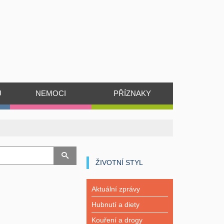
Ů
NEMOCI
PŘÍZNAKY
ŽIVOTNÍ STYL
Aktuální zprávy
Hubnutí a diety
Kouření a drogy