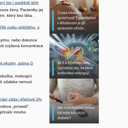
erý lze i úspěšně léčit
uze ženy. Pacientky jej
Česká lékařská
ém, který bez léka ..
společnost: Paracetamol
v těhotenství je při
liš oxidu uhličitého, s
správném užíván ..
 rytmu, nebo dokonce
bit zvýšená koncentrace
Až 9 z 10 infekcí krku
it ekzém, astma či
způsobují viry, na které
antibiotika nefungují
okožka, mokvající
šak zdaleka nemusí
ápí záda i křečové žíly
oslova „prosedí“.
Jak nebezpečné mohou
přináší mnoho
být mýty kolující o
diabetu?