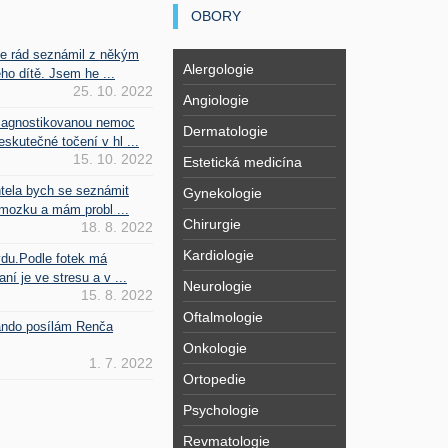
OBORY
se rád seznámil z někým
Alergologie
ho dítě. Jsem he ...
25. 10. 2022
Angiologie
iagnostikovanou nemoc
Dermatologie
kutečné točení v hl ...
15. 10. 2022
Estetická medicína
htela bych se seznámit
Gynekologie
mozku a mám probl ...
Chirurgie
18. 8. 2022
Kardiologie
vdu.Podle fotek má
ní je ve stresu a v ...
Neurologie
15. 8. 2022
Oftalmologie
Fando posílám Renča
Onkologie
1. 7. 2022
Ortopedie
Psychologie
Revmatologie