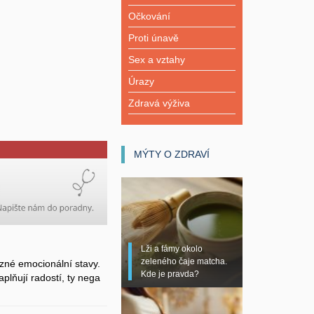
Očkování
Proti únavě
Sex a vztahy
Úrazy
Zdravá výživa
MÝTY O ZDRAVÍ
Lži a fámy okolo
zeleného čaje matcha.
zné emocionální stavy.
Kde je pravda?
plňují radostí, ty nega