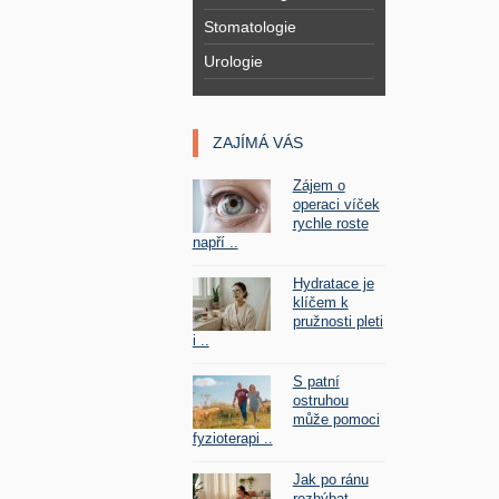
Stomatologie
Urologie
ZAJÍMÁ VÁS
Zájem o
operaci víček
rychle roste
napří ..
Hydratace je
klíčem k
pružnosti pleti
i ..
S patní
ostruhou
může pomoci
fyzioterapi ..
Jak po ránu
rozhýbat