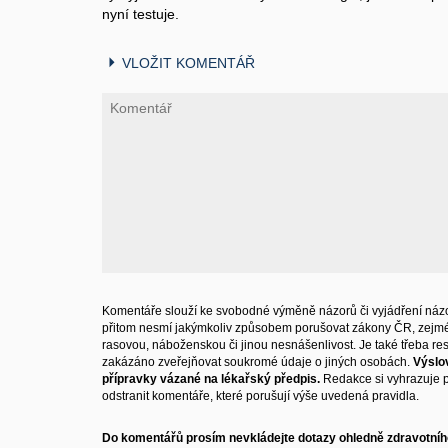
nyní testuje.
VLOŽIT KOMENTÁŘ
Komentáře slouží ke svobodné výměně názorů či vyjádření názo
přitom nesmí jakýmkoliv způsobem porušovat zákony ČR, zejm
rasovou, náboženskou či jinou nesnášenlivost. Je také třeba resp
zakázáno zveřejňovat soukromé údaje o jiných osobách.
Výslo
přípravky vázané na lékařský předpis.
Redakce si vyhrazuje 
odstranit komentáře, které porušují výše uvedená pravidla.
Do komentářů prosím nevkládejte dotazy ohledně zdravotního