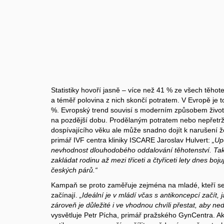
Statistiky hovoří jasně – více než 41 % ze všech těhot
a téměř polovina z nich skončí potratem. V Evropě je to
%. Evropský trend souvisí s moderním způsobem života
na pozdější dobu. Prodělaným potratem nebo nepřetr
dospívajícího věku ale může snadno dojít k narušení že
primář IVF centra kliniky ISCARE Jaroslav Hulvert:
„Up
nevhodnost dlouhodobého oddalování těhotenství. Tak
zakládat rodinu až mezi třiceti a čtyřiceti lety dnes bo
českých párů.“
Kampaň se proto zaměřuje zejména na mladé, kteří se
začínají.
„Ideální je v mládí včas s antikoncepcí začít,
zároveň je důležité i ve vhodnou chvíli přestat, aby ne
vysvětluje Petr Pícha, primář pražského GynCentra. 