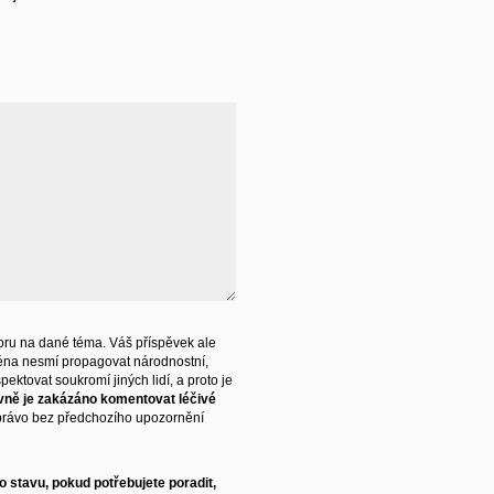
ru na dané téma. Váš příspěvek ale
éna nesmí propagovat národnostní,
ektovat soukromí jiných lidí, a proto je
vně je zakázáno komentovat léčivé
právo bez předchozího upozornění
 stavu, pokud potřebujete poradit,