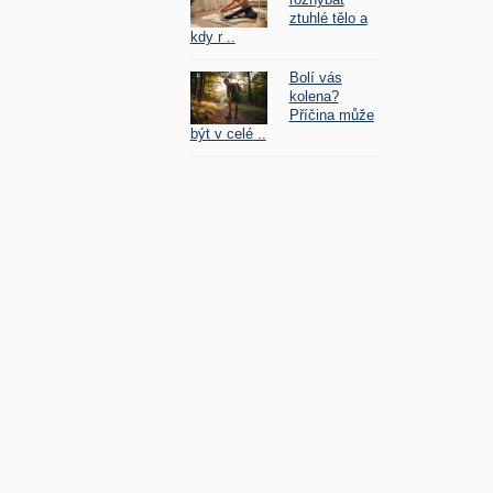
ztuhlé tělo a
kdy r ..
Bolí vás
kolena?
Příčina může
být v celé ..