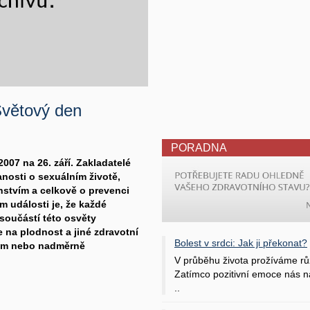
Světový den
PORADNA
007 na 26. září. Zakladatelé
anosti o sexuálním životě,
stvím a celkově o prevenci
m události je, že každé
součástí této osvěty
na plodnost a jiné zdravotní
Bolest v srdci: Jak ji překonat?
ném nebo nadměrně
V průběhu života prožíváme rů
Zatímco pozitivní emoce nás na
..