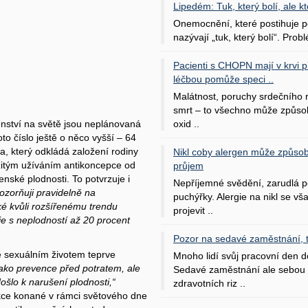
Lipedém: Tuk, který bolí, ale kt
Onemocnění, které postihuje po
nazývají „tuk, který bolí“. Probl
Pacienti s CHOPN mají v krvi pří
léčbou pomůže speci ..
Malátnost, poruchy srdečního
smrt – to všechno může způso
oxid ..
enství na světě jsou neplánovaná
to číslo ještě o něco vyšší – 64
, který odkládá založení rodiny
Nikl coby alergen může způsob
žitým užíváním antikoncepce od
průjem
nské plodnosti. To potvrzuje i
Nepříjemné svědění, zarudlá p
ozorňuji pravidelně na
puchýřky. Alergie na nikl se v
é kvůli rozšířenému trendu
projevit ..
juje s neplodností až 20 procent
Pozor na sedavé zaměstnání, tr
 sexuálním životem teprve
Mnoho lidí svůj pracovní den d
 jako prevence před potratem, ale
Sedavé zaměstnání ale sebou 
došlo k narušení plodnosti,“
zdravotních riz ..
Akce konané v rámci světového dne