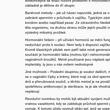
antikoncepce se snaží rozšířit povědomí o možnostec
základně je dělíme do tří skupin:
Bariérové metody – jak už název napovídá, jedná se o 
zabránit spermiím v průchodu k vajíčku. Typickým zást
kondom anebo například pesar. Ze zdravotního hledis
těla organismu, na druhou stranu může jejich použití ovl
výsledný milostný prožitek.
Hormonální řešení – při užívání hormonů se mění fun
nedochází proto k ovulaci. Není tedy k dispozici vajíčk
Kromě klasických pilulek sem patří také nové generace n
součástí je hormonální látka (mohou být i nehormonální
vaginálních kroužků. Méně používané jsou náplasti ap
implantáty, ty jsou u nás ovšem nedostupné.
Jiné možnosti – Poslední skupinou je soubor dalších
se o vaginální čípky a krémy, které mají za úkol spermi
dnů a přerušovaná soulož, u těchto metod je na pováž
spolehlivou antikoncepcí je sterilizace, ta je ale vhodn
neplánují.
Revoluční novinkou by mohlo být aktuální vyvíjení muž
vratnou vasektomii, kdy se zablokuje průchod spermií 
vymyje. K tomuto účelu vyvinuli vědci gel, jenž se vo