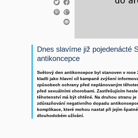
Dnes slavíme již pojedenácté 
antikoncepce
Světový den antikoncepce byl stanoven v roce 2
kladli jako hlavní cíl kampaně zvýšení informov
způsobech ochrany před neplánovaným těhoten
před sexuálními chorobami. Zastřešujícím hesle
těhotenství má být chtěné. Na druhou stranu je 
zdůrazňování negativního dopadu antikoncepce 
komplikace, které mohou nastat při jejím špat
dlouhodobém užívání.