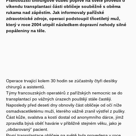
Francouzští chirurgové vůbec poprvé na světě provedli o
víkendu transplantaci části obličeje souběžně s oběma
rukama nad zápěstím. Jak informovaly pařížské
zdravotnické zdroje, operaci podstoupil třicetiletý muž,
který v roce 2004 utrpěl následkem dopravní nehody silné
popáleniny na těle.
Operace trvající kolem 30 hodin se zúčastnily čtyři desítky
chirurgů a asistentů.
Týmy francouzských operatérů z pařížských nemocnic se do
transplantací po vážných úrazech pouštějí stále častěji.
Naposledy před deseti dny obnovily část obličeje od očí níže
osmadvacetiletému muži, kterého vážně zranil výstřel z pušky.
Část kůže, svalstva a kostí dostal od anonymního dárce, jímž
zpravidla bývá oběť havárie v přibližně stejném věku, jako je
„obdarovaný“ pacient.
První transplantace obličeje na světě byla provedena v roce