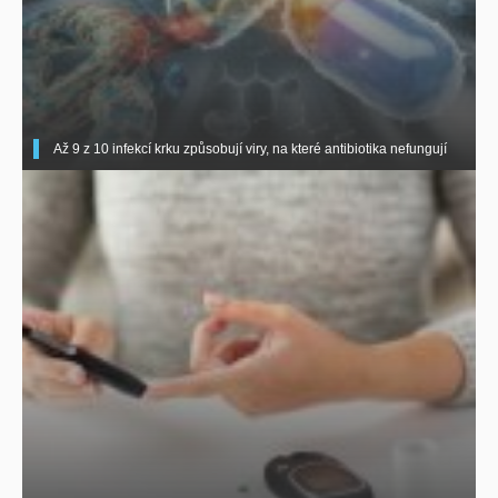
Až 9 z 10 infekcí krku způsobují viry, na které antibiotika nefungují