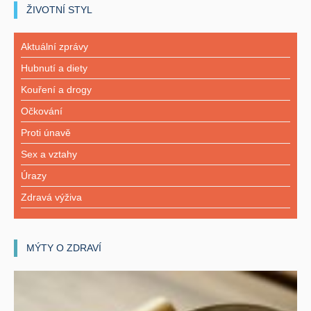
ŽIVOTNÍ STYL
Aktuální zprávy
Hubnutí a diety
Kouření a drogy
Očkování
Proti únavě
Sex a vztahy
Úrazy
Zdravá výživa
MÝTY O ZDRAVÍ