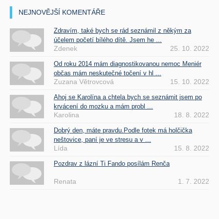
NEJNOVĚJŠÍ KOMENTÁŘE
Zdravím, také bych se rád seznámil z někým za
účelem početí bílého dítě. Jsem he ...
Zdenek
25. 10. 2022
Od roku 2014 mám diagnostikovanou nemoc Meniér
občas mám neskutečné točení v hl ...
Zuzana Větrovcová
15. 10. 2022
Ahoj se Karolína a chtela bych se seznámit jsem po
krvácení do mozku a mám probl ...
Karolina
18. 8. 2022
Dobrý den, máte pravdu.Podle fotek má holčička
neštovice, paní je ve stresu a v ...
Lída
15. 8. 2022
Pozdrav z lázní Ti Fando posílám Renča
Renata
1. 7. 2022