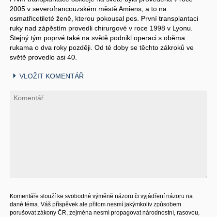
2005 v severofrancouzském městě Amiens, a to na
osmatřicetileté ženě, kterou pokousal pes. První transplantaci
ruky nad zápěstím provedli chirurgové v roce 1998 v Lyonu.
Stejný tým poprvé také na světě podnikl operaci s oběma
rukama o dva roky později. Od té doby se těchto zákroků ve
světě provedlo asi 40.
VLOŽIT KOMENTÁŘ
Komentáře slouží ke svobodné výměně názorů či vyjádření názoru na
dané téma. Váš příspěvek ale přitom nesmí jakýmkoliv způsobem
porušovat zákony ČR, zejména nesmí propagovat národnostní, rasovou,