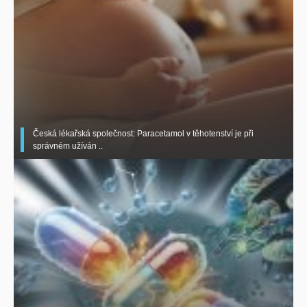
Česká lékařská společnost: Paracetamol v těhotenství je při
správném užíván ..