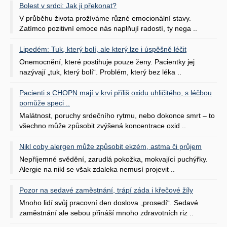
Bolest v srdci: Jak ji překonat?
V průběhu života prožíváme různé emocionální stavy.
Zatímco pozitivní emoce nás naplňují radostí, ty nega ..
Lipedém: Tuk, který bolí, ale který lze i úspěšně léčit
Onemocnění, které postihuje pouze ženy. Pacientky jej
nazývají „tuk, který bolí“. Problém, který bez léka ..
Pacienti s CHOPN mají v krvi příliš oxidu uhličitého, s léčbou
pomůže speci ..
Malátnost, poruchy srdečního rytmu, nebo dokonce smrt – to
všechno může způsobit zvýšená koncentrace oxid ..
Nikl coby alergen může způsobit ekzém, astma či průjem
Nepříjemné svědění, zarudlá pokožka, mokvající puchýřky.
Alergie na nikl se však zdaleka nemusí projevit ..
Pozor na sedavé zaměstnání, trápí záda i křečové žíly
Mnoho lidí svůj pracovní den doslova „prosedí“. Sedavé
zaměstnání ale sebou přináší mnoho zdravotních riz ..