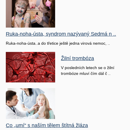
Ruka-noha-ústa, syndrom nazývaný Sedmá n ..
Ruka-noha-ústa..a do třetice ještě jedna virová nemoc, ..
Žilní trombóza
V posledních letech se o žilní
trombóze mluví čím dál č ..
Co „umí“ s naším tělem štítná žláza