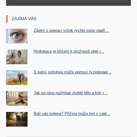
ZAJÍMÁ VÁS
Zájem o operaci víček rychle roste napří ..
Hydratace je klíčem k pružnosti pleti i ..
S patní ostruhou může pomoci fyzioterapi ..
Jak po ránu rozhýbat ztuhlé tělo a kdy r ..
Bolí vás kolena? Příčina může být v celé ..