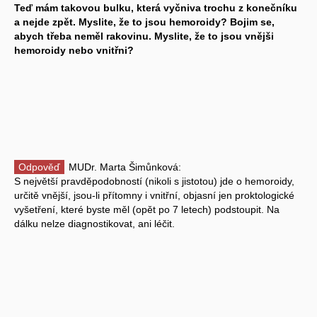
Teď mám takovou bulku, která vyčniva trochu z konečníku
a nejde zpět. Myslite, že to jsou hemoroidy? Bojim se,
abych třeba neměl rakovinu. Myslite, že to jsou vnějši
hemoroidy nebo vnitřni?
Odpověď
MUDr. Marta Šimůnková:
S největší pravděpodobností (nikoli s jistotou) jde o hemoroidy,
určitě vnější, jsou-li přítomny i vnitřní, objasní jen proktologické
vyšetření, které byste měl (opět po 7 letech) podstoupit. Na
dálku nelze diagnostikovat, ani léčit.