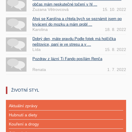
občas mám neskutečné točení v hl ...
Zuzana Větrovcová
15. 10. 2022
Ahoj se Karolína a chtela bych se seznámit jsem po
krvácení do mozku a mám probl ...
Karolina
18. 8. 2022
Dobrý den, máte pravdu.Podle fotek má holčička
neštovice, paní je ve stresu a v ...
Lída
15. 8. 2022
Pozdrav z lázní Ti Fando posílám Renča
Renata
1. 7. 2022
ŽIVOTNÍ STYL
Aktuální zprávy
Hubnutí a diety
Kouření a drogy