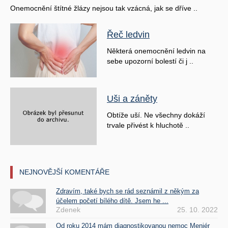
Onemocnění štítné žlázy nejsou tak vzácná, jak se dříve ..
Řeč ledvin
Některá onemocnění ledvin na
sebe upozorní bolestí či j ..
Uši a záněty
Obtíže uší. Ne všechny dokáží
trvale přivést k hluchotě ..
NEJNOVĚJŠÍ KOMENTÁŘE
Zdravím, také bych se rád seznámil z někým za
účelem početí bílého dítě. Jsem he ...
Zdenek
25. 10. 2022
Od roku 2014 mám diagnostikovanou nemoc Meniér