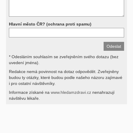
Děkujeme za pochopení
Hlavní město ČR? (ochrana proti spamu)
* Odesláním souhlasím se zveřejněním svého dotazu (bez
uvedení jména).
Redakce nemá povinnost na dotaz odpovědět. Zveřejněny
budou ty otázky, které budou podle našeho názoru zajímavé
i pro ostatní návštěvníky.
Informace získané na
www.hledamzdravi.cz
nenahrazují
návštěvu lékaře.