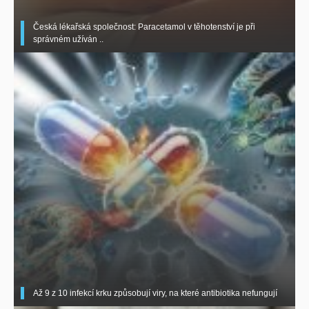
Česká lékařská společnost: Paracetamol v těhotenství je při
správném užíván ..
Až 9 z 10 infekcí krku způsobují viry, na které antibiotika nefungují