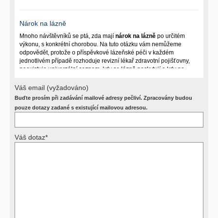
Nárok na lázně
Mnoho návštěvníků se ptá, zda mají
nárok na lázně
po určitém
výkonu, s konkrétní chorobou. Na tuto otázku vám nemůžeme
odpovědět, protože o příspěvkové lázeňské péči v každém
jednotlivém případě rozhoduje revizní lékař zdravotní pojišťovny,
neexistuje univerzální seznam, kdy se lázně poskytují a kdy ne.
Záleží na mnoha okolnostech (kuřáctví, inkontinence), funkčním
postižení pacienta a dalších zdravotních okolnostech.
Váš email (vyžadováno)
Buďte prosím při zadávání mailové adresy pečliví. Zpracovány budou
Požádejte svého ošetřujícího lékaře o návrh, který pak posoudí
příslušný revizní lékař. My vám spolehlivou odpověď dát
pouze dotazy zadané s existující mailovou adresou.
nemůžeme.
Váš dotaz*
Výsledky vyšetření
Přístrojová vyšetření (CT, rentgen, sono, magnetická rezonance a
další, stejně jako laboratorní testy (krevní obraz, imunologické
vyšetření, biochemické parametry a jiné) jsou pomocnými metodami
a bez znalosti klinického stavu nemají takřka žádnou výpovědní
hodnotu. Není v ničích silách na dálku bez vyšetření lékařem jen ze
závěrů přístrojových a laboratorních testů stanovit diagnózu. Se
svými dotazy na interpretaci výsledků se proto prosím obracejte na
své lékaře.