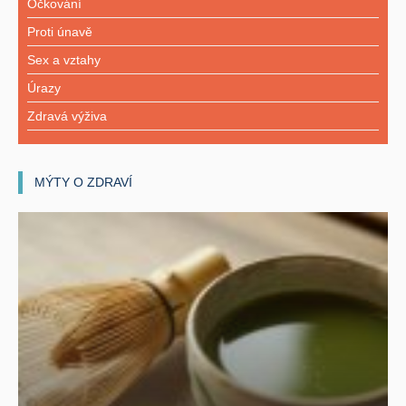
Očkování
Proti únavě
Sex a vztahy
Úrazy
Zdravá výživa
MÝTY O ZDRAVÍ