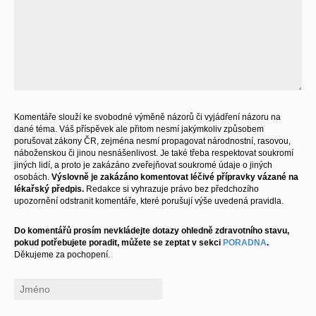
Komentáře slouží ke svobodné výměně názorů či vyjádření názoru na
dané téma. Váš příspěvek ale přitom nesmí jakýmkoliv způsobem
porušovat zákony ČR, zejména nesmí propagovat národnostní, rasovou,
náboženskou či jinou nesnášenlivost. Je také třeba respektovat soukromí
jiných lidí, a proto je zakázáno zveřejňovat soukromé údaje o jiných
osobách.
Výslovně je zakázáno komentovat léčivé přípravky vázané na
lékařský předpis.
Redakce si vyhrazuje právo bez předchozího
upozornění odstranit komentáře, které porušují výše uvedená pravidla.
Do komentářů prosím nevkládejte dotazy ohledně zdravotního stavu,
pokud potřebujete poradit, můžete se zeptat v sekci
PORADNA
.
Děkujeme za pochopení.