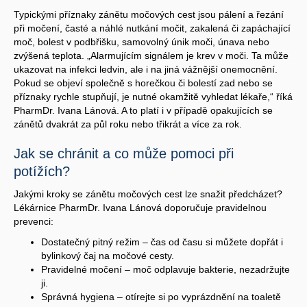
Typickými příznaky zánětu močových cest jsou pálení a řezání
při močení, časté a náhlé nutkání močit, zakalená či zapáchající
moč, bolest v podbřišku, samovolný únik moči, únava nebo
zvýšená teplota. „Alarmujícím signálem je krev v moči. Ta může
ukazovat na infekci ledvin, ale i na jiná vážnější onemocnění.
Pokud se objeví společně s horečkou či bolestí zad nebo se
příznaky rychle stupňují, je nutné okamžitě vyhledat lékaře,“ říká
PharmDr. Ivana Lánová. A to platí i v případě opakujících se
zánětů dvakrát za půl roku nebo třikrát a více za rok.
Jak se chránit a co může pomoci při
potížích?
Jakými kroky se zánětu močových cest lze snažit předcházet?
Lékárnice PharmDr. Ivana Lánová doporučuje pravidelnou
prevenci:
Dostatečný pitný režim – čas od času si můžete dopřát i
bylinkový čaj na močové cesty.
Pravidelné močení – moč odplavuje bakterie, nezadržujte
ji.
Správná hygiena – otírejte si po vyprázdnění na toaletě