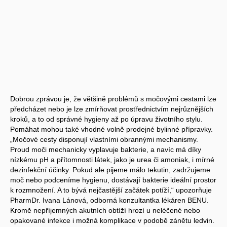
Dobrou zprávou je, že většině problémů s močovými cestami lze
předcházet nebo je lze zmírňovat prostřednictvím nejrůznějších
kroků, a to od správné hygieny až po úpravu životního stylu.
Pomáhat mohou také vhodné volně prodejné bylinné přípravky.
„Močové cesty disponují vlastními obrannými mechanismy.
Proud moči mechanicky vyplavuje bakterie, a navíc má díky
nízkému pH a přítomnosti látek, jako je urea či amoniak, i mírné
dezinfekční účinky. Pokud ale pijeme málo tekutin, zadržujeme
moč nebo podceníme hygienu, dostávají bakterie ideální prostor
k rozmnožení. A to bývá nejčastější začátek potíží,“ upozorňuje
PharmDr. Ivana Lánová, odborná konzultantka lékáren BENU.
Kromě nepříjemných akutních obtíží hrozí u neléčené nebo
opakované infekce i možná komplikace v podobě zánětu ledvin.