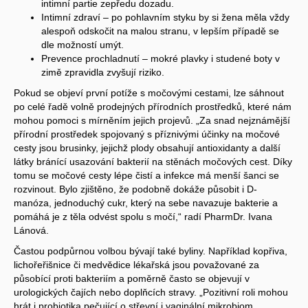
intimní partie zepředu dozadu.
Intimní zdraví – po pohlavním styku by si žena měla vždy
alespoň odskočit na malou stranu, v lepším případě se
dle možností umýt.
Prevence prochladnutí – mokré plavky i studené boty v
zimě zpravidla zvyšují riziko.
Pokud se objeví první potíže s močovými cestami, lze sáhnout
po celé řadě volně prodejných přírodních prostředků, které nám
mohou pomoci s mírněním jejich projevů. „Za snad nejznámější
přírodní prostředek spojovaný s příznivými účinky na močové
cesty jsou brusinky, jejichž plody obsahují antioxidanty a další
látky bránící usazování bakterií na stěnách močových cest. Díky
tomu se močové cesty lépe čistí a infekce má menší šanci se
rozvinout. Bylo zjištěno, že podobně dokáže působit i D-
manóza, jednoduchý cukr, který na sebe navazuje bakterie a
pomáhá je z těla odvést spolu s močí,“ radí PharmDr. Ivana
Lánová.
Častou podpůrnou volbou bývají také byliny. Například kopřiva,
lichořeřišnice či medvědice lékařská jsou považované za
působící proti bakteriím a poměrně často se objevují v
urologických čajích nebo doplňcích stravy. „Pozitivní roli mohou
hrát i probiotika pečující o střevní i vaginální mikrobiom,