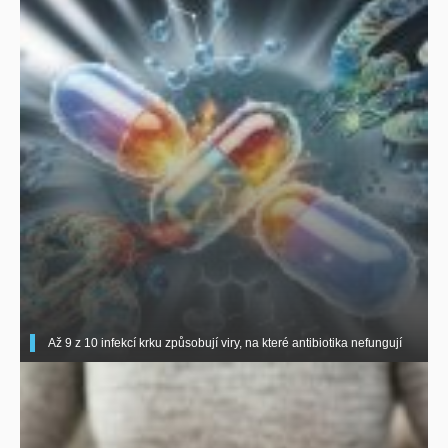
Až 9 z 10 infekcí krku způsobují viry, na které antibiotika nefungují