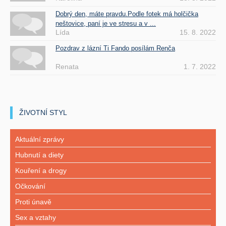
Dobrý den, máte pravdu.Podle fotek má holčička
neštovice, paní je ve stresu a v ...
Lída
15. 8. 2022
Pozdrav z lázní Ti Fando posílám Renča
Renata
1. 7. 2022
ŽIVOTNÍ STYL
Aktuální zprávy
Hubnutí a diety
Kouření a drogy
Očkování
Proti únavě
Sex a vztahy