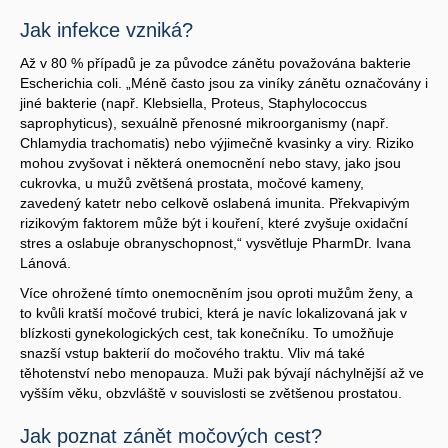
Jak infekce vzniká?
Až v 80 % případů je za původce zánětu považována bakterie
Escherichia coli. „Méně často jsou za viníky zánětu označovány i
jiné bakterie (např. Klebsiella, Proteus, Staphylococcus
saprophyticus), sexuálně přenosné mikroorganismy (např.
Chlamydia trachomatis) nebo výjimečně kvasinky a viry. Riziko
mohou zvyšovat i některá onemocnění nebo stavy, jako jsou
cukrovka, u mužů zvětšená prostata, močové kameny,
zavedený katetr nebo celkově oslabená imunita. Překvapivým
rizikovým faktorem může být i kouření, které zvyšuje oxidační
stres a oslabuje obranyschopnost,“ vysvětluje PharmDr. Ivana
Lánová.
Více ohrožené tímto onemocněním jsou oproti mužům ženy, a
to kvůli kratší močové trubici, která je navíc lokalizovaná jak v
blízkosti gynekologických cest, tak konečníku. To umožňuje
snazší vstup bakterií do močového traktu. Vliv má také
těhotenství nebo menopauza. Muži pak bývají náchylnější až ve
vyšším věku, obzvláště v souvislosti se zvětšenou prostatou.
Jak poznat zánět močových cest?