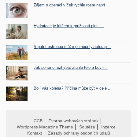
Zájem o operaci víček rychle roste napří ..
Hydratace je klíčem k pružnosti pleti i ..
S patní ostruhou může pomoci fyzioterapi ..
Jak po ránu rozhýbat ztuhlé tělo a kdy r ..
Bolí vás kolena? Příčina může být v celé ..
CCB
Tvorba webových stránek
Wordpress Magazine Theme
Soutěže
Inzerce
Kontakt
Zásady ochrany osobních údajů