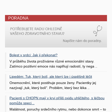
PORADNA
Bolest v srdci: Jak ji překonat?
V průběhu života prožíváme různé emocionální stavy.
Zatímco pozitivní emoce nás naplňují radostí, ty nega ..
Lipedém: Tuk, který bolí, ale který lze i úspěšně léčit
Onemocnění, které postihuje pouze ženy. Pacientky jej
nazývají „tuk, který bolí“. Problém, který bez léka ..
Pacienti s CHOPN mají v krvi příliš oxidu uhličitého, s léčbou
pomůže speci ..
Malátnost, poruchy srdečního rytmu, nebo dokonce smrt – to