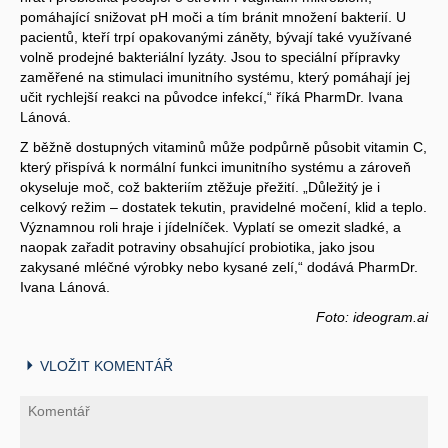
pomáhající snižovat pH moči a tím bránit množení bakterií. U
pacientů, kteří trpí opakovanými záněty, bývají také využívané
volně prodejné bakteriální lyzáty. Jsou to speciální přípravky
zaměřené na stimulaci imunitního systému, který pomáhají jej
učit rychlejší reakci na původce infekcí,“ říká PharmDr. Ivana
Lánová.
Z běžně dostupných vitaminů může podpůrně působit vitamin C,
který přispívá k normální funkci imunitního systému a zároveň
okyseluje moč, což bakteriím ztěžuje přežití. „Důležitý je i
celkový režim – dostatek tekutin, pravidelné močení, klid a teplo.
Významnou roli hraje i jídelníček. Vyplatí se omezit sladké, a
naopak zařadit potraviny obsahující probiotika, jako jsou
zakysané mléčné výrobky nebo kysané zelí,“ dodává PharmDr.
Ivana Lánová.
Foto: ideogram.ai
VLOŽIT KOMENTÁŘ