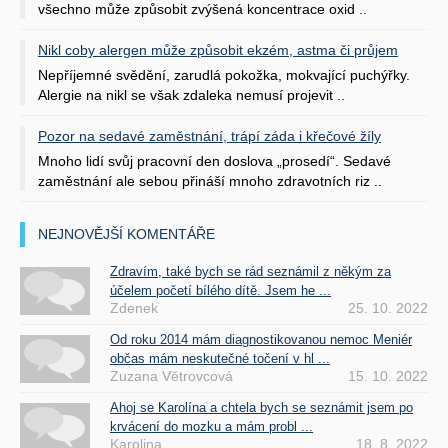
všechno může způsobit zvýšená koncentrace oxid ..
Nikl coby alergen může způsobit ekzém, astma či průjem
Nepříjemné svědění, zarudlá pokožka, mokvající puchýřky.
Alergie na nikl se však zdaleka nemusí projevit ..
Pozor na sedavé zaměstnání, trápí záda i křečové žíly
Mnoho lidí svůj pracovní den doslova „prosedí“. Sedavé
zaměstnání ale sebou přináší mnoho zdravotních riz ..
NEJNOVĚJŠÍ KOMENTÁŘE
Zdravím, také bych se rád seznámil z někým za
účelem početí bílého dítě. Jsem he ...
Zdenek
25. 10. 2022
Od roku 2014 mám diagnostikovanou nemoc Meniér
občas mám neskutečné točení v hl ...
Zuzana Větrovcová
15. 10. 2022
Ahoj se Karolína a chtela bych se seznámit jsem po
krvácení do mozku a mám probl ...
Karolina
18. 8. 2022