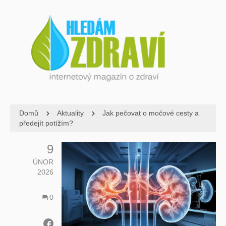
Domů
Aktuality
Jak pečovat o močové cesty a
předejít potížím?
9
ÚNOR
2026
0