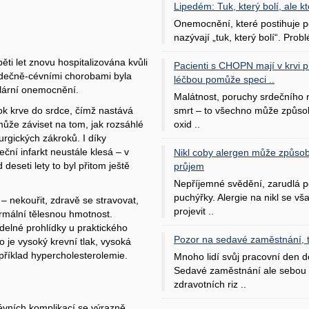
Lipedém: Tuk, který bolí, ale kt
Onemocnění, které postihuje po
nazývají „tuk, který bolí“. Probl
 pěti let znovu hospitalizována kvůli
Pacienti s CHOPN mají v krvi pří
rdečně-cévními chorobami byla
léčbou pomůže speci ..
lární onemocnění.
Malátnost, poruchy srdečního
smrt – to všechno může způso
ok krve do srdce, čímž nastává
oxid ..
může záviset na tom, jak rozsáhlé
urgických zákroků. I díky
eční infarkt neustále klesá – v
Nikl coby alergen může způsob
deseti lety to byl přitom ještě
průjem
Nepříjemné svědění, zarudlá p
puchýřky. Alergie na nikl se v
– nekouřit, zdravě se stravovat,
projevit ..
normální tělesnou hmotnost.
delné prohlídky u praktického
Pozor na sedavé zaměstnání, tr
o je vysoký krevní tlak, vysoká
příklad hypercholesterolemie.
Mnoho lidí svůj pracovní den d
Sedavé zaměstnání ale sebou 
zdravotních riz ..
cévních komplikací se výrazně