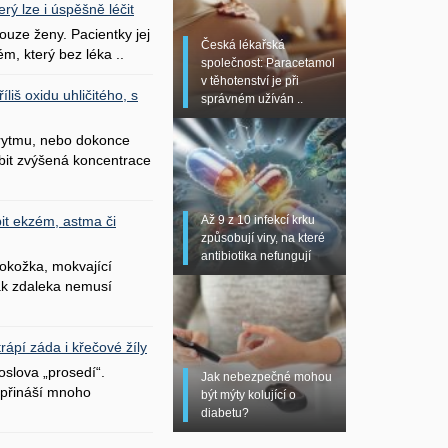
erý lze i úspěšně léčit
uze ženy. Pacientky jej
Česká lékařská
ém, který bez léka ..
společnost: Paracetamol
v těhotenství je při
liš oxidu uhličitého, s
správném užíván ..
 rytmu, nebo dokonce
bit zvýšená koncentrace
Až 9 z 10 infekcí krku
it ekzém, astma či
způsobují viry, na které
antibiotika nefungují
okožka, mokvající
šak zdaleka nemusí
ápí záda i křečové žíly
oslova „prosedí“.
Jak nebezpečné mohou
přináší mnoho
být mýty kolující o
diabetu?