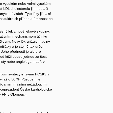
u ve vysokém nebo velmi vysokém
t LDL cholesterolu jim nestačí
ných dávkách. Tyto léky již také
ovaskulárních příhod a úmrtnost na
ený lék z nové lékové skupiny,
novativním mechanismem účinku
šťovny. Nový lék snižuje hladiny
ilátky a je stejně tak určen
 Jeho předností je ale pro
pod kůži pouze jednou za šest
nisty nebo angiologa, např. v
e útlum syntézy enzymu PCSK9 v
rvi až o 50 %. Působení je
víc s minimálními nežádoucími
viceprezident České kardiologické
ky FN v Olomouci.