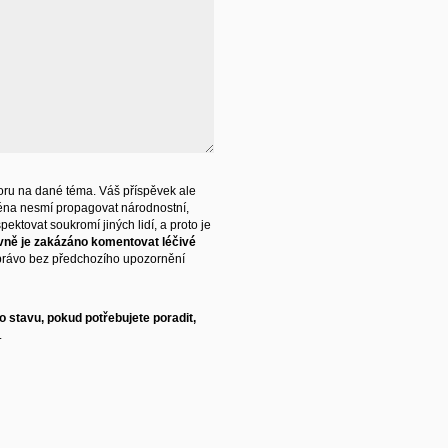
ru na dané téma. Váš příspěvek ale
éna nesmí propagovat národnostní,
ektovat soukromí jiných lidí, a proto je
vně je zakázáno komentovat léčivé
právo bez předchozího upozornění
 stavu, pokud potřebujete poradit,
.