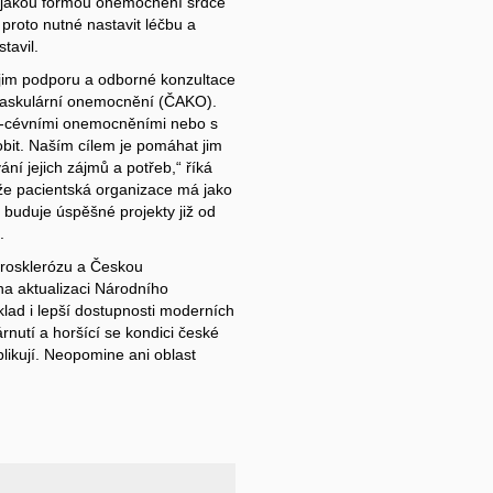
 nějakou formou onemocnění srdce
 proto nutné nastavit léčbu a
tavil.
 jim podporu a odborné konzultace
ovaskulární onemocnění (ČAKO).
ně-cévními onemocněními nebo s
bit. Naším cílem je pomáhat jim
ání jejich zájmů a potřeb,“ říká
e pacientská organizace má jako
ti buduje úspěšné projekty již od
.
erosklerózu a Českou
 na aktualizaci Národního
klad i lepší dostupnosti moderních
nutí a horšící se kondici české
ikují. Neopomine ani oblast