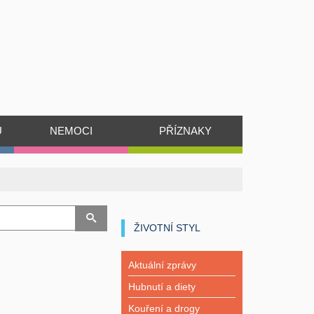
Ů
NEMOCI
PŘÍZNAKY
ŽIVOTNÍ STYL
Aktuální zprávy
Hubnutí a diety
Kouření a drogy