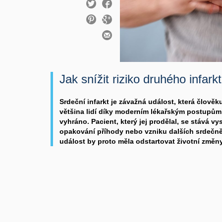
Jak snížit riziko druhého infark
Srdeční infarkt je závažná událost, která člověk
většina lidí díky moderním lékařským postupům 
vyhráno. Pacient, který jej prodělal, se stává v
opakování příhody nebo vzniku dalších srdečně
událost by proto měla odstartovat životní změny,