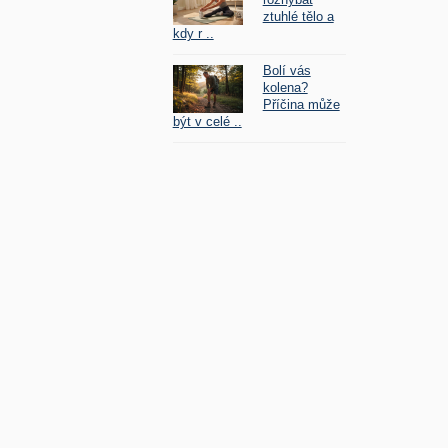
ztuhlé tělo a
kdy r ..
Bolí vás
kolena?
Příčina může
být v celé ..