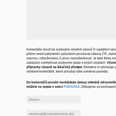
Komentáře slouží ke svobodné výměně názorů či vyjádření názo
přitom nesmí jakýmkoliv způsobem porušovat zákony ČR, zejm
rasovou, náboženskou či jinou nesnášenlivost. Je také třeba resp
zakázáno zveřejňovat soukromé údaje o jiných osobách.
Výslo
přípravky vázané na lékařský předpis.
Redakce si vyhrazuje 
odstranit komentáře, které porušují výše uvedená pravidla.
Do komentářů prosím nevkládejte dotazy ohledně zdravotního
můžete se zeptat v sekci
PORADNA
.
Děkujeme za pochopení