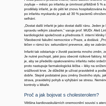
zvyšuje – měsíc po infarktu je úmrtnost přibližně 5 % a 
prodělaly infarkt, je do pěti let znovu hospitalizována k
po infarktu myokardu je pak až 30 % pacientů ohrožen
selhání.
„Dostat další infarkt je jako dostat další ránu. Jeden j
opravdu velkým zásahem,“ varuje prof. MUDr. Aleš Lin
kardiologické společnosti a přednosta II. interní kliniky
Všeobecné fakultní nemocnice v Praze, a dodává: „Prot
léčen v rámci tzv. sekundární prevence, aby se zabrán
Infarkt tak odstartuje v životě pacienta mnoho změn, ze
Je nutné pochopit, jaké jsou obecně rizikové faktory, kt
je, aby se předešlo opakovanému infarktu nebo srdeč
proto nastupuje farmakologická léčba – léky na snížení
srážlivosti krve. Je důležité je užívat pravidelně a podle
dobře. Stejně podstatné jsou změny životního stylu, ja
strava, pravidelný pohyb a vyhýbání se stresu. Neméně 
kontroly u lékaře.
Proč a jak bojovat s cholesterolem?
Většina kardiovaskulárních onemocnění souvisí s atero