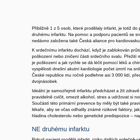
Přibližně 1 z 5 osob, které prodělaly infarkt, je totiž do
druhému infarktu. Na pomoc a podporu pacientů se s
nedávno založena také Česká aliance pro kardiovasku
K srdečnímu infarktu dochází, když je zablokován průt
poškození nebo zničení části srdečního svalu. Přežití 
je poškození a jak rychle se dá léčit pomocí léků a chir
vyspělosti dnešní akutní kardiologie počet úmrtí na srd
České republice mu ročně podlehne asi 3 000 lidí, před 
dvojnásobek.
Ideální je samozřejmě infarktu předcházet a žít zdravě 
pravidelně cvičit, omezit alkohol, stres a udržovat si 
Součástí této primární prevence by měly být také pravi
lékaře, aby se včas odhalily známé rizikové faktory, jak
hladina cholesterolu nebo genetické predispozice – na
NE druhému infarktu
Pokud pacient prodělá infarkt, riziko dalších srdečně-