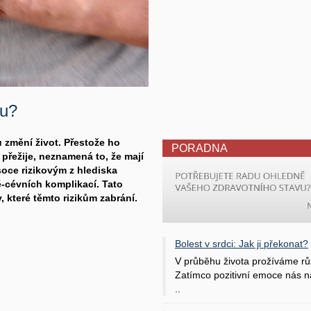
tu?
u změní život. Přestože ho
PORADNA
přežije, neznamená to, že mají
ysoce rizikovým z hlediska
-cévních komplikací. Tato
 které těmto rizikům zabrání.
Bolest v srdci: Jak ji překonat?
V průběhu života prožíváme rů
Zatímco pozitivní emoce nás na
..