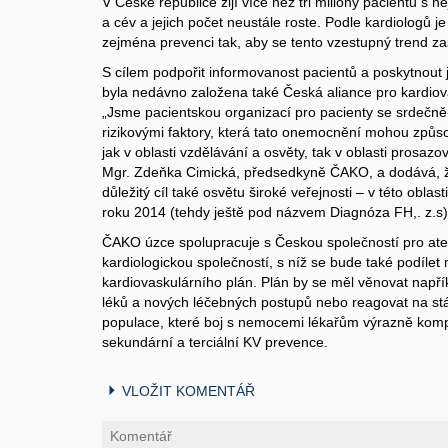
V České republice žijí více než tři miliony pacientů s
a cév a jejich počet neustále roste. Podle kardiologů je
zejména prevenci tak, aby se tento vzestupný trend zas
S cílem podpořit informovanost pacientů a poskytnout
byla nedávno založena také Česká aliance pro kardi
„Jsme pacientskou organizací pro pacienty se srdeč
rizikovými faktory, která tato onemocnění mohou způso
jak v oblasti vzdělávání a osvěty, tak v oblasti prosazov
Mgr. Zdeňka Cimická, předsedkyně ČAKO, a dodává, ž
důležitý cíl také osvětu široké veřejnosti – v této oblas
roku 2014 (tehdy ještě pod názvem Diagnóza FH,. z.s)
ČAKO úzce spolupracuje s Českou společností pro at
kardiologickou společností, s níž se bude také podílet
kardiovaskulárního plán. Plán by se měl věnovat napří
léků a nových léčebných postupů nebo reagovat na stár
populace, které boj s nemocemi lékařům výrazně kompl
sekundární a terciální KV prevence.
VLOŽIT KOMENTÁŘ