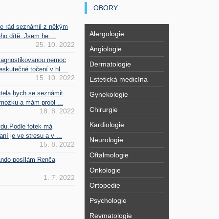
OBORY
se rád seznámil z někým
Alergologie
ho dítě. Jsem he ...
25. 10. 2022
Angiologie
iagnostikovanou nemoc
Dermatologie
kutečné točení v hl ...
15. 10. 2022
Estetická medicína
htela bych se seznámit
Gynekologie
mozku a mám probl ...
Chirurgie
18. 8. 2022
Kardiologie
vdu.Podle fotek má
ní je ve stresu a v ...
Neurologie
15. 8. 2022
Oftalmologie
Fando posílám Renča
Onkologie
1. 7. 2022
Ortopedie
Psychologie
Revmatologie