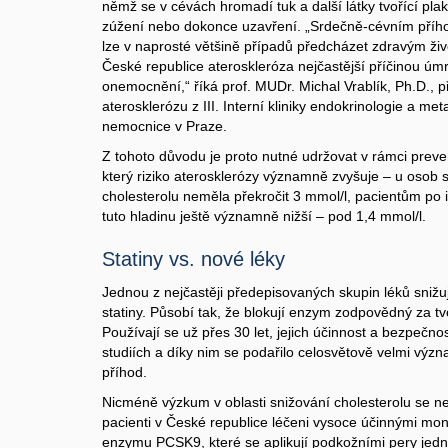
němž se v cévách hromadí tuk a další látky tvořící plak
zúžení nebo dokonce uzavření. „Srdečně-cévním pří
lze v naprosté většině případů předcházet zdravým živ
České republice ateroskleróza nejčastější příčinou úm
onemocnění,“ říká prof. MUDr. Michal Vrablík, Ph.D., 
aterosklerózu z III. Interní kliniky endokrinologie a m
nemocnice v Praze.
Z tohoto důvodu je proto nutné udržovat v rámci preve
který riziko aterosklerózy významně zvyšuje – u osob 
cholesterolu neměla překročit 3 mmol/l, pacientům po 
tuto hladinu ještě významně nižší – pod 1,4 mmol/l.
Statiny vs. nové léky
Jednou z nejčastěji předepisovaných skupin léků snižuj
statiny. Působí tak, že blokují enzym zodpovědný za tv
Používají se už přes 30 let, jejich účinnost a bezpečn
studiích a díky nim se podařilo celosvětově velmi význ
příhod.
Nicméně výzkum v oblasti snižování cholesterolu se ne
pacienti v České republice léčeni vysoce účinnými mono
enzymu PCSK9, které se aplikují podkožními pery jed