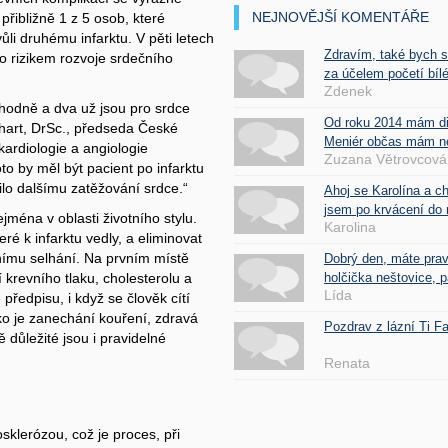
NEJNOVĚJŠÍ KOMENTÁŘE
přibližně 1 z 5 osob, které
vůli druhému infarktu. V pěti letech
Zdravím, také bych 
o rizikem rozvoje srdečního
za účelem početí bílé
Zdenek
e hodně a dva už jsou pro srdce
Od roku 2014 mám d
hart, DrSc., předseda České
Meniér občas mám nes
 kardiologie a angiologie
Zuzana Větrovcová
o by měl být pacient po infarktu
ilo dalšímu zatěžování srdce.“
Ahoj se Karolína a c
jsem po krvácení do 
jména v oblasti životního stylu.
Karolina
eré k infarktu vedly, a eliminovat
nímu selhání. Na prvním místě
Dobrý den, máte pra
holčička neštovice, pa
 krevního tlaku, cholesterolu a
Lída
 předpisu, i když se člověk cítí
ko je zanechání kouření, zdravá
Pozdrav z lázní Ti 
důležité jsou i pravidelné
Renata
sklerózou, což je proces, při