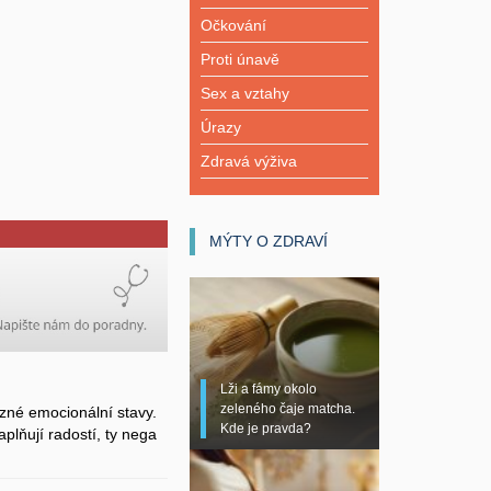
Očkování
Proti únavě
Sex a vztahy
Úrazy
Zdravá výživa
MÝTY O ZDRAVÍ
Lži a fámy okolo
zeleného čaje matcha.
zné emocionální stavy.
Kde je pravda?
plňují radostí, ty nega