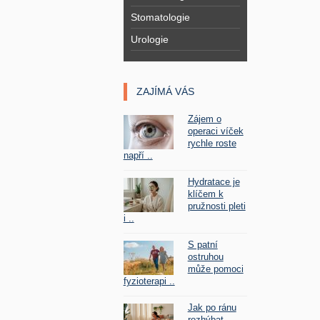
Stomatologie
Urologie
ZAJÍMÁ VÁS
Zájem o
operaci víček
rychle roste
napří ..
Hydratace je
klíčem k
pružnosti pleti
i ..
S patní
ostruhou
může pomoci
fyzioterapi ..
Jak po ránu
rozhýbat