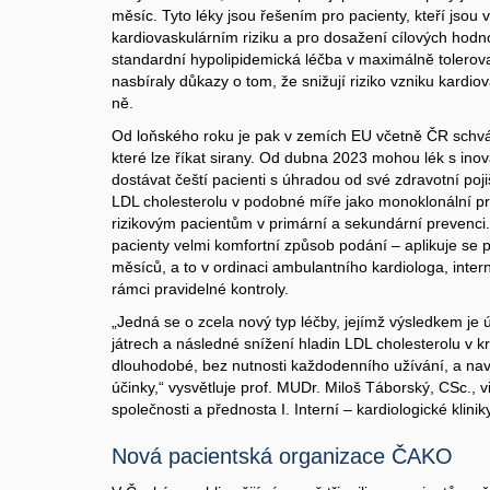
měsíc. Tyto léky jsou řešením pro pacienty, kteří jso
kardiovaskulárním riziku a pro dosažení cílových hodno
standardní hypolipidemická léčba v maximálně tolerova
nasbíraly důkazy o tom, že snižují riziko vzniku kardi
ně.
Od loňského roku je pak v zemích EU včetně ČR schvál
které lze říkat sirany. Od dubna 2023 mohou lék s i
dostávat čeští pacienti s úhradou od své zdravotní poji
LDL cholesterolu v podobné míře jako monoklonální prot
rizikovým pacientům v primární a sekundární prevenci.
pacienty velmi komfortní způsob podání – aplikuje se 
měsíců, a to v ordinaci ambulantního kardiologa, inter
rámci pravidelné kontroly.
„Jedná se o zcela nový typ léčby, jejímž výsledkem j
játrech a následné snížení hladin LDL cholesterolu v k
dlouhodobé, bez nutnosti každodenního užívání, a na
účinky,“ vysvětluje prof. MUDr. Miloš Táborský, CSc., 
společnosti a přednosta I. Interní – kardiologické klini
Nová pacientská organizace ČAKO