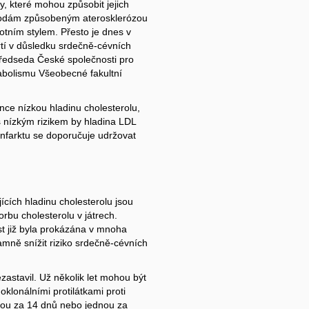
y, které mohou způsobit jejich
hodám způsobeným aterosklerózou
otním stylem. Přesto je dnes v
rtí v důsledku srdečně-cévních
předseda České společnosti pro
etabolismu Všeobecné fakultní
nce nízkou hladinu cholesterolu,
s nízkým rizikem by hladina LDL
infarktu se doporučuje udržovat
ících hladinu cholesterolu jsou
orbu cholesterolu v játrech.
ost již byla prokázána v mnoha
amně snížit riziko srdečně-cévních
zastavil. Už několik let mohou být
klonálními protilátkami proti
nou za 14 dnů nebo jednou za