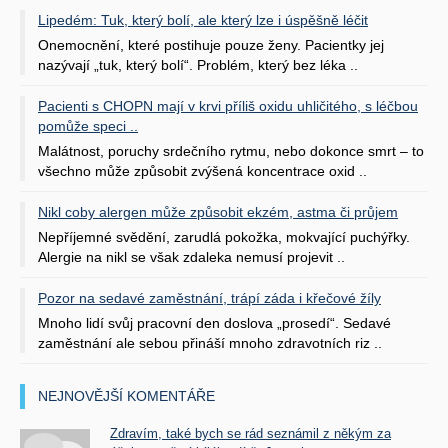
Lipedém: Tuk, který bolí, ale který lze i úspěšně léčit
Onemocnění, které postihuje pouze ženy. Pacientky jej
nazývají „tuk, který bolí“. Problém, který bez léka ..
Pacienti s CHOPN mají v krvi příliš oxidu uhličitého, s léčbou
pomůže speci ..
Malátnost, poruchy srdečního rytmu, nebo dokonce smrt – to
všechno může způsobit zvýšená koncentrace oxid ..
Nikl coby alergen může způsobit ekzém, astma či průjem
Nepříjemné svědění, zarudlá pokožka, mokvající puchýřky.
Alergie na nikl se však zdaleka nemusí projevit ..
Pozor na sedavé zaměstnání, trápí záda i křečové žíly
Mnoho lidí svůj pracovní den doslova „prosedí“. Sedavé
zaměstnání ale sebou přináší mnoho zdravotních riz ..
NEJNOVĚJŠÍ KOMENTÁŘE
Zdravím, také bych se rád seznámil z někým za