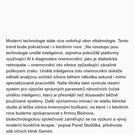
Moderní technologie stále více ovlivňují obor oftalmologie. Tento
trend bude pokračovat i v letošním roce. „Na vzestupu jsou
technologie umělé inteligence, zejména pokročilé platformy
využívající AI k diagnostice onemocnění, jako je diabetická
retinopatie – onemocnění cév sítnice způsobující závažné
poškození zraku. Umělá inteligence toto onemocnění dokáže
odhalit analýzou snímků sítnice během několika sekund i mimo
specializované pracoviště. Naše klinika také vyvinula vlastní
systém pro výpočet správných parametrů nitroočních čoček
umělou inteligencí, který je přesnější než dosavadní běžně
používané systémy. Další významnou inovací ve stádiu klinické
studie je léčba sítnice kmenovými buňkami, na které i v letošním
roce budeme spolupracovat s firmou Bioinova,
biotechnologickou společností zaměřující se na výzkum a vývoj
moderní buněčné terapie,“ popsal Pavel Stodůlka, přednosta
sítě očních klinik Gemini.