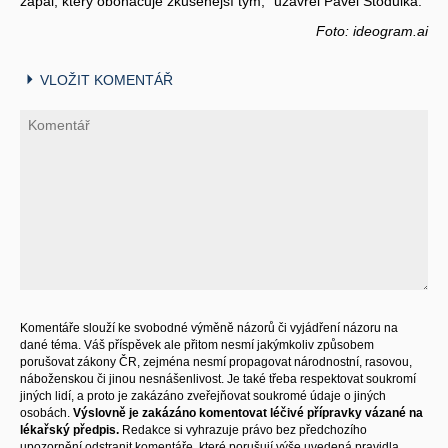
zápal, který obohacuje zkušenější tým,” uzavřel Pavel Stodůlka.
Foto: ideogram.ai
VLOŽIT KOMENTÁŘ
Komentáře slouží ke svobodné výměně názorů či vyjádření názoru na
dané téma. Váš příspěvek ale přitom nesmí jakýmkoliv způsobem
porušovat zákony ČR, zejména nesmí propagovat národnostní, rasovou,
náboženskou či jinou nesnášenlivost. Je také třeba respektovat soukromí
jiných lidí, a proto je zakázáno zveřejňovat soukromé údaje o jiných
osobách.
Výslovně je zakázáno komentovat léčivé přípravky vázané na
lékařský předpis.
Redakce si vyhrazuje právo bez předchozího
upozornění odstranit komentáře, které porušují výše uvedená pravidla.