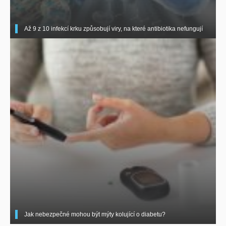
Až 9 z 10 infekcí krku způsobují viry, na které antibiotika nefungují
Jak nebezpečné mohou být mýty kolující o diabetu?