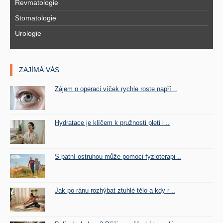
Revmatologie
Stomatologie
Urologie
ZAJÍMÁ VÁS
Zájem o operaci víček rychle roste napří ..
Hydratace je klíčem k pružnosti pleti i ..
S patní ostruhou může pomoci fyzioterapi ..
Jak po ránu rozhýbat ztuhlé tělo a kdy r ..