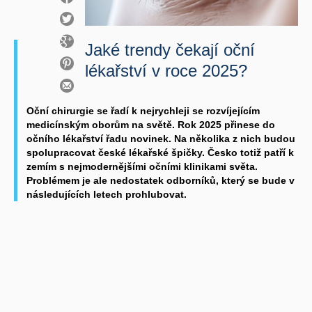
Jaké trendy čekají oční
lékařství v roce 2025?
Oční chirurgie se řadí k nejrychleji se rozvíjejícím
medicínským oborům na světě. Rok 2025 přinese do
očního lékařství řadu novinek. Na několika z nich budou
spolupracovat české lékařské špičky. Česko totiž patří k
zemím s nejmodernějšími očními klinikami světa.
Problémem je ale nedostatek odborníků, který se bude v
následujících letech prohlubovat.