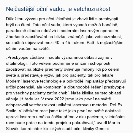
Nejčastější oční vadou je vetchozrakost
Důležitou výzvou pro oční lékařství je zbavit lidi s presbyopií
brýlí na čtení. Tato oční vada, která vypadá možná banálně,
paradoxně dlouho odolává i moderním laserovým operacím.
Zhoršené zaostřování na blízko, známější jako vetchozrakost,
se začíná objevovat mezi 40. a 45. rokem. Patří k nejčastějším
očním vadám na světě.
„Presbyopie zůstává i nadále významnou oblastí zájmu v
oftalmologii. Toto věkem podmíněné snížení schopnosti
zaostřovat na blízké předměty ovlivňuje miliony lidí po celém
světě a představuje výzvu jak pro pacienty, tak pro lékaře.
Moderní laserové technologie a pokročilé implantáty představují
určitý potenciál, ale komplexní a dlouhodobé řešení presbyopie
pro všechny pacienty zatím chybí. Naše klinika se této oblasti
věnuje již řadu let. V roce 2022 jsme jako první na světě
odoperovali vetchozrakost unikátní laserovou metodou ReLEx
Smile. V loňském roce jsme také jako první na světě dokázali
upravit laserem umělou čočku přímo v oku pacienta, v letošním
roce bude práce na tomto projektu pokračovat,“ uvedl Martin
Slovák, koordinátor klinických studií oční kliniky Gemini.