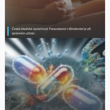
Česká lékařská společnost: Paracetamol v těhotenství je při
správném užíván ..