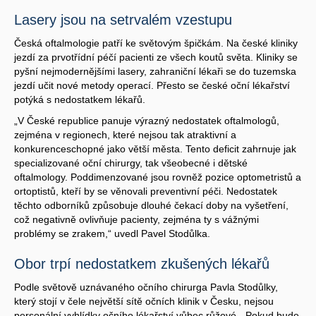
Lasery jsou na setrvalém vzestupu
Česká oftalmologie patří ke světovým špičkám. Na české kliniky
jezdí za prvotřídní péčí pacienti ze všech koutů světa. Kliniky se
pyšní nejmodernějšími lasery, zahraniční lékaři se do tuzemska
jezdí učit nové metody operací. Přesto se české oční lékařství
potýká s nedostatkem lékařů.
„V České republice panuje výrazný nedostatek oftalmologů,
zejména v regionech, které nejsou tak atraktivní a
konkurenceschopné jako větší města. Tento deficit zahrnuje jak
specializované oční chirurgy, tak všeobecné i dětské
oftalmology. Poddimenzované jsou rovněž pozice optometristů a
ortoptistů, kteří by se věnovali preventivní péči. Nedostatek
těchto odborníků způsobuje dlouhé čekací doby na vyšetření,
což negativně ovlivňuje pacienty, zejména ty s vážnými
problémy se zrakem,“ uvedl Pavel Stodůlka.
Obor trpí nedostatkem zkušených lékařů
Podle světově uznávaného očního chirurga Pavla Stodůlky,
který stojí v čele největší sítě očních klinik v Česku, nejsou
personální vyhlídky očního lékařství vůbec růžové. „Pokud bude