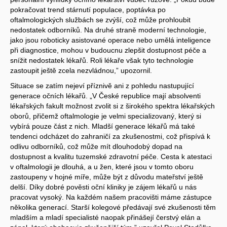
pokračovat trend stárnutí populace, poptávka po
oftalmologických službách se zvýší, což může prohloubit
nedostatek odborníků. Na druhé straně moderní technologie,
jako jsou roboticky asistované operace nebo umělá inteligence
při diagnostice, mohou v budoucnu zlepšit dostupnost péče a
snížit nedostatek lékařů. Roli lékaře však tyto technologie
zastoupit ještě zcela nezvládnou,” upozornil.
Situace se zatím nejeví příznivě ani z pohledu nastupující
generace očních lékařů. „V České republice mají absolventi
lékařských fakult možnost zvolit si z širokého spektra lékařských
oborů, přičemž oftalmologie je velmi specializovaný, který si
vybírá pouze část z nich. Mladší generace lékařů má také
tendenci odcházet do zahraničí za zkušenostmi, což přispívá k
odlivu odborníků, což může mít dlouhodobý dopad na
dostupnost a kvalitu tuzemské zdravotní péče. Cesta k atestaci
v oftalmologii je dlouhá, a u žen, které jsou v tomto oboru
zastoupeny v hojné míře, může být z důvodu mateřství ještě
delší. Díky dobré pověsti oční kliniky je zájem lékařů u nás
pracovat vysoký. Na každém našem pracovišti máme zástupce
několika generací. Starší kolegové předávají své zkušenosti těm
mladším a mladí specialisté naopak přinášejí čerstvý elán a