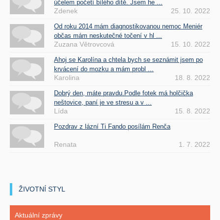
účelem početí bílého dítě. Jsem he ...
Zdenek
25. 10. 2022
Od roku 2014 mám diagnostikovanou nemoc Meniér
občas mám neskutečné točení v hl ...
Zuzana Větrovcová
15. 10. 2022
Ahoj se Karolína a chtela bych se seznámit jsem po
krvácení do mozku a mám probl ...
Karolina
18. 8. 2022
Dobrý den, máte pravdu.Podle fotek má holčička
neštovice, paní je ve stresu a v ...
Lída
15. 8. 2022
Pozdrav z lázní Ti Fando posílám Renča
Renata
1. 7. 2022
ŽIVOTNÍ STYL
Aktuální zprávy