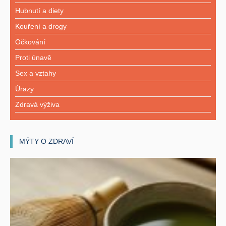
Hubnutí a diety
Kouření a drogy
Očkování
Proti únavě
Sex a vztahy
Úrazy
Zdravá výživa
MÝTY O ZDRAVÍ