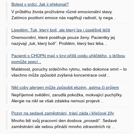
Bolest v srdci: Jak ji překonat?
V průběhu života prožíváme různé emocionální stavy.
Zatímco pozitivní emoce nás naplňují radostí, ty nega ..
Lipedém: Tuk, který bolí, ale který lze i úspěšně léčit
Onemocnění, které postihuje pouze ženy. Pacientky jej
nazývají „tuk, který bolí“. Problém, který bez léka ..
Pacienti s CHOPN mají v krvi příliš oxidu uhličitého, s léčbou
pomůže speci ..
Malátnost, poruchy srdečního rytmu, nebo dokonce smrt – to
všechno může způsobit zvýšená koncentrace oxid ..
Nikl coby alergen může způsobit ekzém, astma či průjem
Nepříjemné svědění, zarudlá pokožka, mokvající puchýřky.
Alergie na nikl se však zdaleka nemusí projevit ..
Pozor na sedavé zaměstnání, trápí záda i křečové žíly
Mnoho lidí svůj pracovní den doslova „prosedí“. Sedavé
zaměstnání ale sebou přináší mnoho zdravotních riz ..