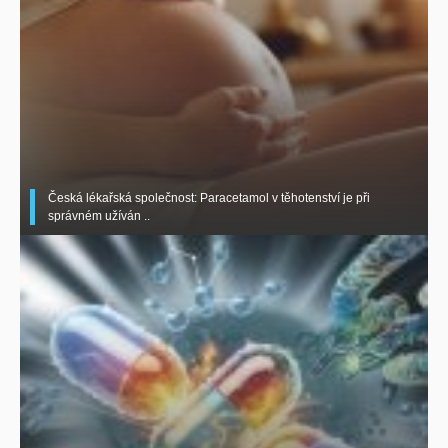
Česká lékařská společnost: Paracetamol v těhotenství je při
správném užíván ..