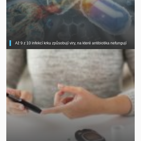
Až 9 z 10 infekcí krku způsobují viry, na které antibiotika nefungují