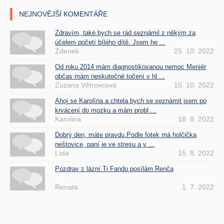
NEJNOVĚJŠÍ KOMENTÁŘE
Zdravím, také bych se rád seznámil z někým za
účelem početí bílého dítě. Jsem he ...
Zdenek
25. 10. 2022
Od roku 2014 mám diagnostikovanou nemoc Meniér
občas mám neskutečné točení v hl ...
Zuzana Větrovcová
15. 10. 2022
Ahoj se Karolína a chtela bych se seznámit jsem po
krvácení do mozku a mám probl ...
Karolina
18. 8. 2022
Dobrý den, máte pravdu.Podle fotek má holčička
neštovice, paní je ve stresu a v ...
Lída
15. 8. 2022
Pozdrav z lázní Ti Fando posílám Renča
Renata
1. 7. 2022