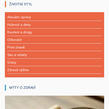
ŽIVOTNÍ STYL
Aktuální zprávy
Hubnutí a diety
Kouření a drogy
Očkování
Proti únavě
Sex a vztahy
Úrazy
Zdravá výživa
MÝTY O ZDRAVÍ