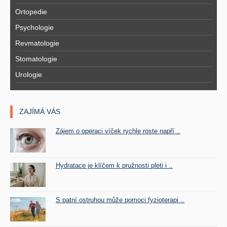
Ortopedie
Psychologie
Revmatologie
Stomatologie
Urologie
ZAJÍMÁ VÁS
Zájem o operaci víček rychle roste napří ..
Hydratace je klíčem k pružnosti pleti i ..
S patní ostruhou může pomoci fyzioterapi ..