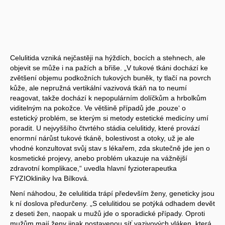
Celulitida vzniká nejčastěji na hýždích, bocích a stehnech, ale
objevit se může i na pažích a břiše. „V tukové tkáni dochází ke
zvětšení objemu podkožních tukových buněk, ty tlačí na povrch
kůže, ale nepružná vertikální vazivová tkáň na to neumí
reagovat, takže dochází k nepopulárním dolíčkům a hrbolkům
viditelným na pokožce. Ve většině případů jde ‚pouze‘ o
estetický problém, se kterým si metody estetické medicíny umí
poradit. U nejvyššího čtvrtého stádia celulitidy, které provází
enormní nárůst tukové tkáně, bolestivost a otoky, už je ale
vhodné konzultovat svůj stav s lékařem, zda skutečně jde jen o
kosmetické projevy, anebo problém ukazuje na vážnější
zdravotní komplikace,“ uvedla hlavní fyzioterapeutka
FYZIOkliniky Iva Bílková.
Není náhodou, že celulitida trápí především ženy, geneticky jsou
k ní doslova předurčeny. „S celulitidou se potýká odhadem devět
z deseti žen, naopak u mužů jde o sporadické případy. Oproti
mužům mají ženy jinak postavenou síť vazivových vláken, která