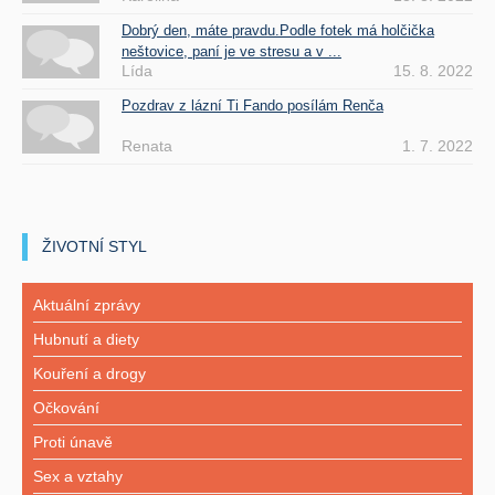
Dobrý den, máte pravdu.Podle fotek má holčička
neštovice, paní je ve stresu a v ...
Lída
15. 8. 2022
Pozdrav z lázní Ti Fando posílám Renča
Renata
1. 7. 2022
ŽIVOTNÍ STYL
Aktuální zprávy
Hubnutí a diety
Kouření a drogy
Očkování
Proti únavě
Sex a vztahy