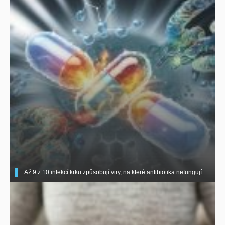
Až 9 z 10 infekcí krku způsobují viry, na které antibiotika nefungují