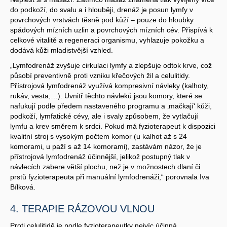
do podkoží, do svalu a i hlouběji, drenáž je posun lymfy v
povrchových vrstvách těsně pod kůží – pouze do hloubky
spádových mízních uzlin a povrchových mízních cév. Přispívá k
celkové vitalitě a regeneraci organismu, vyhlazuje pokožku a
dodává kůži mladistvější vzhled.
„Lymfodrenáž zvyšuje cirkulaci lymfy a zlepšuje odtok krve, což
působí preventivně proti vzniku křečových žil a celulitidy.
Přístrojová lymfodrenáž využívá kompresivní návleky (kalhoty,
rukáv, vesta,…). Uvnitř těchto návleků jsou komory, které se
nafukují podle předem nastaveného programu a ‚mačkají‘ kůži,
podkoží, lymfatické cévy, ale i svaly způsobem, že vytlačují
lymfu a krev směrem k srdci. Pokud má fyzioterapeut k dispozici
kvalitní stroj s vysokým počtem komor (u kalhot až s 24
komorami, u paží s až 14 komorami), zastávám názor, že je
přístrojová lymfodrenáž účinnější, jelikož postupný tlak v
návlecích zabere větší plochu, než je v možnostech dlaní či
prstů fyzioterapeuta při manuální lymfodrenáži,“ porovnala Iva
Bílková.
4. TERAPIE RÁZOVOU VLNOU
Proti celulitidě je podle fyzioterapeutky nejvíc účinná