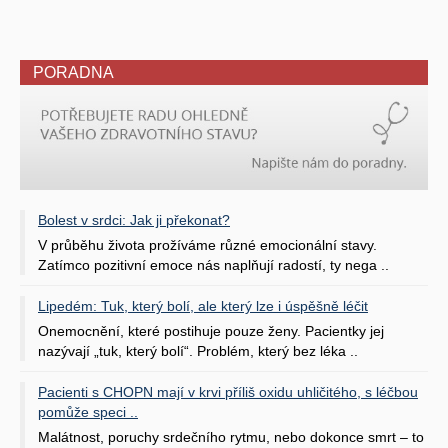
PORADNA
Bolest v srdci: Jak ji překonat?
V průběhu života prožíváme různé emocionální stavy.
Zatímco pozitivní emoce nás naplňují radostí, ty nega ..
Lipedém: Tuk, který bolí, ale který lze i úspěšně léčit
Onemocnění, které postihuje pouze ženy. Pacientky jej
nazývají „tuk, který bolí“. Problém, který bez léka ..
Pacienti s CHOPN mají v krvi příliš oxidu uhličitého, s léčbou
pomůže speci ..
Malátnost, poruchy srdečního rytmu, nebo dokonce smrt – to