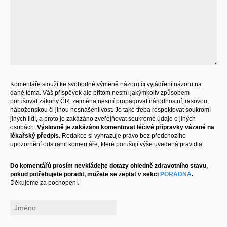
Komentáře slouží ke svobodné výměně názorů či vyjádření názoru na
dané téma. Váš příspěvek ale přitom nesmí jakýmkoliv způsobem
porušovat zákony ČR, zejména nesmí propagovat národnostní, rasovou,
náboženskou či jinou nesnášenlivost. Je také třeba respektovat soukromí
jiných lidí, a proto je zakázáno zveřejňovat soukromé údaje o jiných
osobách.
Výslovně je zakázáno komentovat léčivé přípravky vázané na
lékařský předpis.
Redakce si vyhrazuje právo bez předchozího
upozornění odstranit komentáře, které porušují výše uvedená pravidla.
Do komentářů prosím nevkládejte dotazy ohledně zdravotního stavu,
pokud potřebujete poradit, můžete se zeptat v sekci
PORADNA
.
Děkujeme za pochopení.