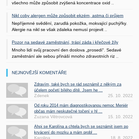
všechno může způsobit zvýšená koncentrace oxid ..
Nikl coby alergen může způsobit ekzém, astma či průjem
Nepříjemné svědění, zarudlá pokožka, mokvající puchýřky.
Alergie na nikl se však zdaleka nemusí projevit ..
Pozor na sedavé zaměstnání, trápí záda i křečové žíly
Mnoho lidí svůj pracovní den doslova „prosedí“. Sedavé
zaměstnání ale sebou přináší mnoho zdravotních riz ..
NEJNOVĚJŠÍ KOMENTÁŘE
Zdravím, také bych se rád seznámil z někým za
účelem početí bílého dítě. Jsem he ...
Zdenek
25. 10. 2022
Od roku 2014 mám diagnostikovanou nemoc Meniér
občas mám neskutečné točení v hl ...
Zuzana Větrovcová
15. 10. 2022
Ahoj se Karolína a chtela bych se seznámit jsem po
krvácení do mozku a mám probl ...
Karolina
18. 8. 2022