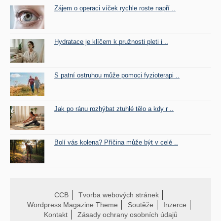
Zájem o operaci víček rychle roste napří ..
Hydratace je klíčem k pružnosti pleti i ..
S patní ostruhou může pomoci fyzioterapi ..
Jak po ránu rozhýbat ztuhlé tělo a kdy r ..
Bolí vás kolena? Příčina může být v celé ..
CCB
Tvorba webových stránek
Wordpress Magazine Theme
Soutěže
Inzerce
Kontakt
Zásady ochrany osobních údajů