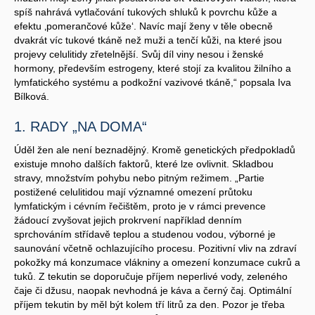
spíš nahrává vytlačování tukových shluků k povrchu kůže a
efektu ‚pomerančové kůže‘. Navíc mají ženy v těle obecně
dvakrát víc tukové tkáně než muži a tenčí kůži, na které jsou
projevy celulitidy zřetelnější. Svůj díl viny nesou i ženské
hormony, především estrogeny, které stojí za kvalitou žilního a
lymfatického systému a podkožní vazivové tkáně,“ popsala Iva
Bílková.
1. RADY „NA DOMA“
Úděl žen ale není beznadějný. Kromě genetických předpokladů
existuje mnoho dalších faktorů, které lze ovlivnit. Skladbou
stravy, množstvím pohybu nebo pitným režimem. „Partie
postižené celulitidou mají významné omezení průtoku
lymfatickým i cévním řečištěm, proto je v rámci prevence
žádoucí zvyšovat jejich prokrvení například denním
sprchováním střídavě teplou a studenou vodou, výborné je
saunování včetně ochlazujícího procesu. Pozitivní vliv na zdraví
pokožky má konzumace vlákniny a omezení konzumace cukrů a
tuků. Z tekutin se doporučuje příjem neperlivé vody, zeleného
čaje či džusu, naopak nevhodná je káva a černý čaj. Optimální
příjem tekutin by měl být kolem tří litrů za den. Pozor je třeba