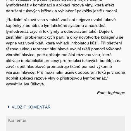
lymfodrenáž v kombinaci s aplikací rázové vlny, která efekt
narušení tukových ložisek a vyhlazení pokožky ještě umocní.
„Radiální rázová vlna v místě zacílení nejprve uvolní tukové
kapénky z buněk do lymfatického systému a následná
lymfodrenáž zrychlí tok lymfy a odbourávání tuků. Dojde k
zeštíhlení problematických partií a díky novotvorbě kolagenu se
vypne vazivová tkáň, která vyhladí ‚hrbolatou kůži‘. Při ošetření
rázovou vlnou terapeut hloubkově uvolní tkáň pomocí výkonné
vibrační hlavice, poté aplikuje radiální rázovou vlnu, která
aktivuje metabolické procesy pro redukci tukových buněk, a na
závěr opět hloubkově promasíruje tkáně pomocí výkonné
vibrační hlavice. Pro maximální účinek odbourání tuků je vhodné
doplnit aplikaci rázové vlny o přístrojovou lymfodrenáž,“
vysvětlila Iva Bílková.
Foto: Ingimage
VLOŽIT KOMENTÁŘ