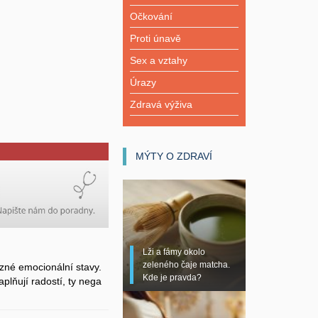
Očkování
Proti únavě
Sex a vztahy
Úrazy
Zdravá výživa
MÝTY O ZDRAVÍ
Lži a fámy okolo
zeleného čaje matcha.
zné emocionální stavy.
Kde je pravda?
plňují radostí, ty nega