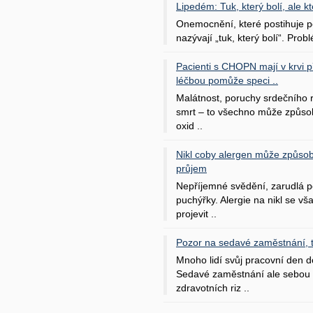
Lipedém: Tuk, který bolí, ale kt
Onemocnění, které postihuje po
nazývají „tuk, který bolí“. Probl
Pacienti s CHOPN mají v krvi pří
léčbou pomůže speci ..
Malátnost, poruchy srdečního
smrt – to všechno může způso
oxid ..
Nikl coby alergen může způsob
průjem
Nepříjemné svědění, zarudlá p
puchýřky. Alergie na nikl se v
projevit ..
Pozor na sedavé zaměstnání, tr
Mnoho lidí svůj pracovní den d
Sedavé zaměstnání ale sebou 
zdravotních riz ..