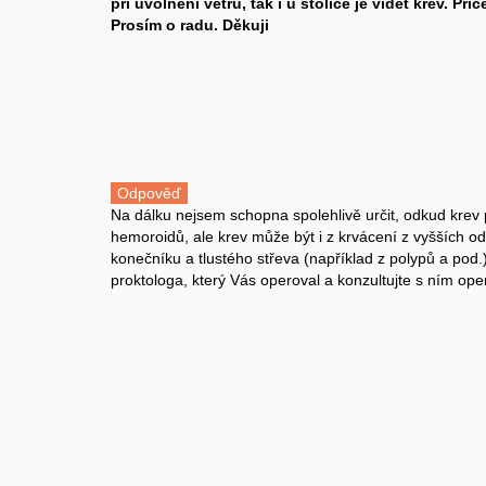
při uvolnění větrů, tak i u stolice je vidět krev. P
Prosím o radu. Děkuji
Odpověď
Na dálku nejsem schopna spolehlivě určit, odkud krev p
hemoroidů, ale krev může být i z krvácení z vyšších od
konečníku a tlustého střeva (například z polypů a pod.
proktologa, který Vás operoval a konzultujte s ním op