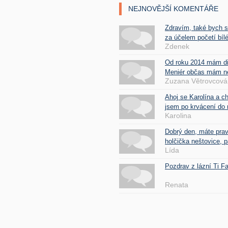
NEJNOVĚJŠÍ KOMENTÁŘE
Zdravím, také bych 
za účelem početí bílé
Zdenek
Od roku 2014 mám d
Meniér občas mám nes
Zuzana Větrovcová
Ahoj se Karolína a c
jsem po krvácení do 
Karolina
Dobrý den, máte pra
holčička neštovice, pa
Lída
Pozdrav z lázní Ti 
Renata