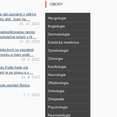
OBORY
se rád seznámil z někým
Alergologie
ho dítě. Jsem he ...
25. 10. 2022
Angiologie
iagnostikovanou nemoc
Dermatologie
kutečné točení v hl ...
15. 10. 2022
Estetická medicína
htela bych se seznámit
Gynekologie
mozku a mám probl ...
Chirurgie
18. 8. 2022
Kardiologie
vdu.Podle fotek má
ní je ve stresu a v ...
Neurologie
15. 8. 2022
Oftalmologie
Fando posílám Renča
Onkologie
1. 7. 2022
Ortopedie
Psychologie
Revmatologie