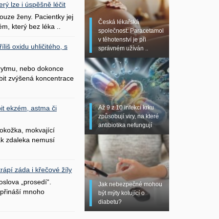
erý lze i úspěšně léčit
uze ženy. Pacientky jej
Česká lékařská
ém, který bez léka ..
společnost: Paracetamol
v těhotenství je při
liš oxidu uhličitého, s
správném užíván ..
 rytmu, nebo dokonce
bit zvýšená koncentrace
Až 9 z 10 infekcí krku
it ekzém, astma či
způsobují viry, na které
antibiotika nefungují
okožka, mokvající
šak zdaleka nemusí
ápí záda i křečové žíly
oslova „prosedí“.
Jak nebezpečné mohou
přináší mnoho
být mýty kolující o
diabetu?