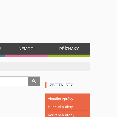
Ů
NEMOCI
PŘÍZNAKY
ŽIVOTNÍ STYL
Aktuální zprávy
Hubnutí a diety
Kouření a drogy