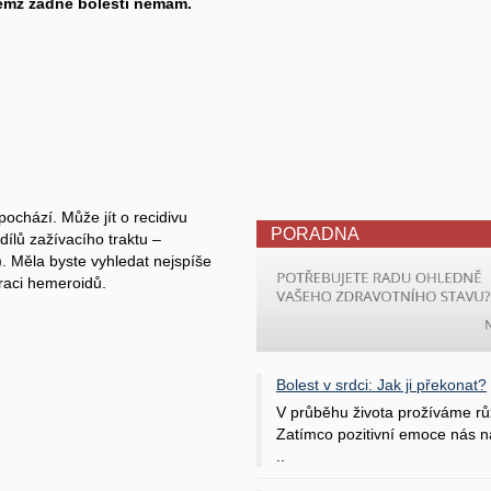
řičemž žádné bolesti nemám.
ochází. Může jít o recidivu
PORADNA
dílů zažívacího traktu –
). Měla byste vyhledat nejspíše
eraci hemeroidů.
Bolest v srdci: Jak ji překonat?
V průběhu života prožíváme rů
Zatímco pozitivní emoce nás na
..