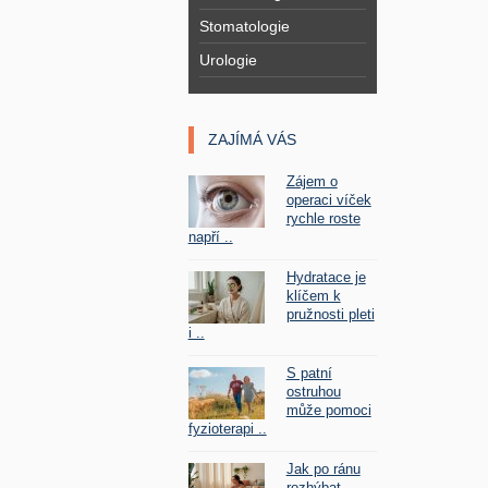
Stomatologie
Urologie
ZAJÍMÁ VÁS
Zájem o
operaci víček
rychle roste
napří ..
Hydratace je
klíčem k
pružnosti pleti
i ..
S patní
ostruhou
může pomoci
fyzioterapi ..
Jak po ránu
rozhýbat