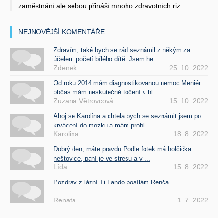
zaměstnání ale sebou přináší mnoho zdravotních riz ..
NEJNOVĚJŠÍ KOMENTÁŘE
Zdravím, také bych se rád seznámil z někým za
účelem početí bílého dítě. Jsem he ...
Zdenek
25. 10. 2022
Od roku 2014 mám diagnostikovanou nemoc Meniér
občas mám neskutečné točení v hl ...
Zuzana Větrovcová
15. 10. 2022
Ahoj se Karolína a chtela bych se seznámit jsem po
krvácení do mozku a mám probl ...
Karolina
18. 8. 2022
Dobrý den, máte pravdu.Podle fotek má holčička
neštovice, paní je ve stresu a v ...
Lída
15. 8. 2022
Pozdrav z lázní Ti Fando posílám Renča
Renata
1. 7. 2022