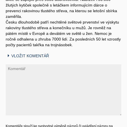
žlutých kytiček společně s letáčkem informujícím dárce o
prevenci rakovinou tlustého střeva, na kterou se letošní sbírka
zaměřila.
Česku dlouhodobě patří nechtěné světové prvenství ve výskytu
rakoviny tlustého střeva a konečníku u mužů. Je rovněž na
pátém místě v Evropě a devátém ve světě u žen. Nemoc je
ročně odhalena u zhruba 7000 lidí. Za posledních 50 let vzrostly
počty pacientů takřka na trojnásobek.
VLOŽIT KOMENTÁŘ
Komentáře slouží ke svobodné výměně názorů či vyjádření názoru na