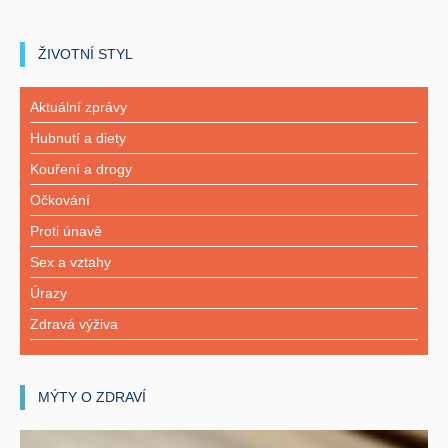
ŽIVOTNÍ STYL
Aktuální zprávy
Hubnutí a diety
Kouření a drogy
Očkování
Proti únavě
Sex a vztahy
Úrazy
Zdravá výživa
MÝTY O ZDRAVÍ