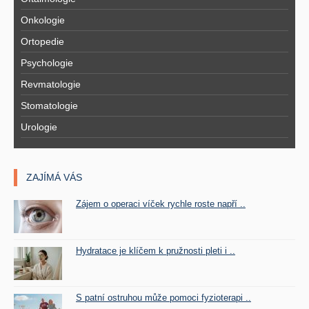
Onkologie
Ortopedie
Psychologie
Revmatologie
Stomatologie
Urologie
ZAJÍMÁ VÁS
Zájem o operaci víček rychle roste napří ..
Hydratace je klíčem k pružnosti pleti i ..
S patní ostruhou může pomoci fyzioterapi ..