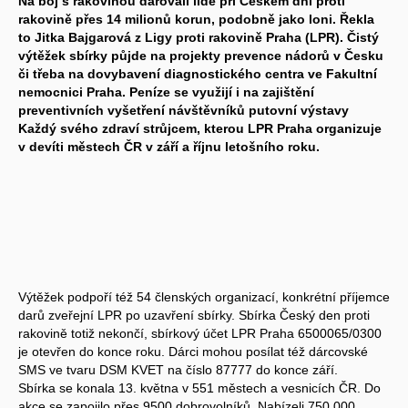
Na boj s rakovinou darovali lidé při Českém dni proti
rakovině přes 14 milionů korun, podobně jako loni. Řekla
to Jitka Bajgarová z Ligy proti rakovině Praha (LPR). Čistý
výtěžek sbírky půjde na projekty prevence nádorů v Česku
či třeba na dovybavení diagnostického centra ve Fakultní
nemocnici Praha. Peníze se využijí i na zajištění
preventivních vyšetření návštěvníků putovní výstavy
Každý svého zdraví strůjcem, kterou LPR Praha organizuje
v devíti městech ČR v září a říjnu letošního roku.
Výtěžek podpoří též 54 členských organizací, konkrétní příjemce
darů zveřejní LPR po uzavření sbírky. Sbírka Český den proti
rakovině totiž nekončí, sbírkový účet LPR Praha 6500065/0300
je otevřen do konce roku. Dárci mohou posílat též dárcovské
SMS ve tvaru DSM KVET na číslo 87777 do konce září.
Sbírka se konala 13. května v 551 městech a vesnicích ČR. Do
akce se zapojilo přes 9500 dobrovolníků. Nabízeli 750.000