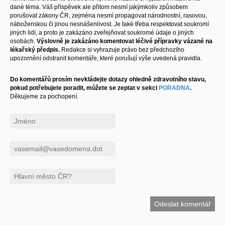
dané téma. Váš příspěvek ale přitom nesmí jakýmkoliv způsobem
porušovat zákony ČR, zejména nesmí propagovat národnostní, rasovou,
náboženskou či jinou nesnášenlivost. Je také třeba respektovat soukromí
jiných lidí, a proto je zakázáno zveřejňovat soukromé údaje o jiných
osobách.
Výslovně je zakázáno komentovat léčivé přípravky vázané na
lékařský předpis.
Redakce si vyhrazuje právo bez předchozího
upozornění odstranit komentáře, které porušují výše uvedená pravidla.
Do komentářů prosím nevkládejte dotazy ohledně zdravotního stavu,
pokud potřebujete poradit, můžete se zeptat v sekci
PORADNA
.
Děkujeme za pochopení.