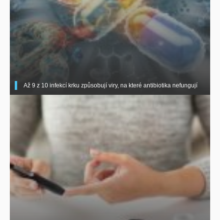
Až 9 z 10 infekcí krku způsobují viry, na které antibiotika nefungují