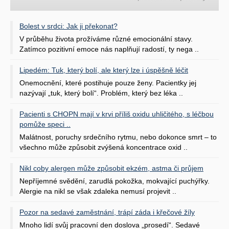
Bolest v srdci: Jak ji překonat?
V průběhu života prožíváme různé emocionální stavy.
Zatímco pozitivní emoce nás naplňují radostí, ty nega ..
Lipedém: Tuk, který bolí, ale který lze i úspěšně léčit
Onemocnění, které postihuje pouze ženy. Pacientky jej
nazývají „tuk, který bolí“. Problém, který bez léka ..
Pacienti s CHOPN mají v krvi příliš oxidu uhličitého, s léčbou
pomůže speci ..
Malátnost, poruchy srdečního rytmu, nebo dokonce smrt – to
všechno může způsobit zvýšená koncentrace oxid ..
Nikl coby alergen může způsobit ekzém, astma či průjem
Nepříjemné svědění, zarudlá pokožka, mokvající puchýřky.
Alergie na nikl se však zdaleka nemusí projevit ..
Pozor na sedavé zaměstnání, trápí záda i křečové žíly
Mnoho lidí svůj pracovní den doslova „prosedí“. Sedavé