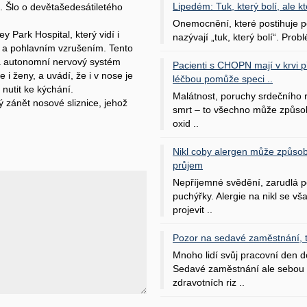
Lipedém: Tuk, který bolí, ale kt
. Šlo o devětašedesátiletého
Onemocnění, které postihuje po
 Park Hospital, který vidí i
nazývají „tuk, který bolí“. Probl
m a pohlavním vzrušením. Tento
lá autonomní nervový systém
Pacienti s CHOPN mají v krvi pří
i ženy, a uvádí, že i v nose je
léčbou pomůže speci ..
 nutit ke kýchání.
Malátnost, poruchy srdečního
ý zánět nosové sliznice, jehož
smrt – to všechno může způso
oxid ..
Nikl coby alergen může způsob
průjem
Nepříjemné svědění, zarudlá p
puchýřky. Alergie na nikl se v
projevit ..
Pozor na sedavé zaměstnání, tr
Mnoho lidí svůj pracovní den d
Sedavé zaměstnání ale sebou 
zdravotních riz ..