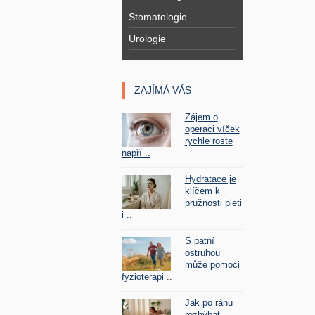
Stomatologie
Urologie
ZAJÍMÁ VÁS
Zájem o
operaci víček
rychle roste
napří ..
Hydratace je
klíčem k
pružnosti pleti
i ..
S patní
ostruhou
může pomoci
fyzioterapi ..
Jak po ránu
rozhýbat