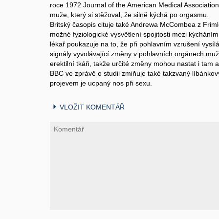
roce 1972 Journal of the American Medical Association
muže, který si stěžoval, že silně kýchá po orgasmu.
Britský časopis cituje také Andrewa McCombea z Frimley
možné fyziologické vysvětlení spojitosti mezi kýchání
lékař poukazuje na to, že při pohlavním vzrušení vysí
signály vyvolávající změny v pohlavních orgánech muže 
erektilní tkáň, takže určité změny mohou nastat i tam a
BBC ve zprávě o studii zmiňuje také takzvaný líbánkov
projevem je ucpaný nos při sexu.
VLOŽIT KOMENTÁŘ