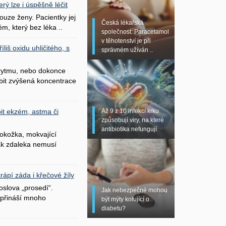
erý lze i úspěšně léčit
uze ženy. Pacientky jej
Česká lékařská
ém, který bez léka ..
společnost: Paracetamol
v těhotenství je při
liš oxidu uhličitého, s
správném užíván ..
 rytmu, nebo dokonce
bit zvýšená koncentrace
Až 9 z 10 infekcí krku
it ekzém, astma či
způsobují viry, na které
antibiotika nefungují
okožka, mokvající
šak zdaleka nemusí
ápí záda i křečové žíly
oslova „prosedí“.
Jak nebezpečné mohou
přináší mnoho
být mýty kolující o
diabetu?