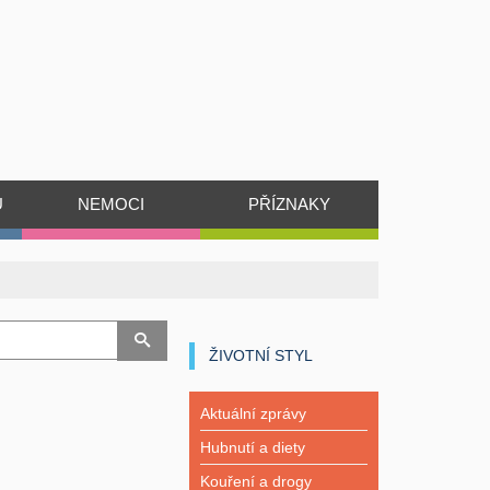
Ů
NEMOCI
PŘÍZNAKY
ŽIVOTNÍ STYL
Aktuální zprávy
Hubnutí a diety
Kouření a drogy