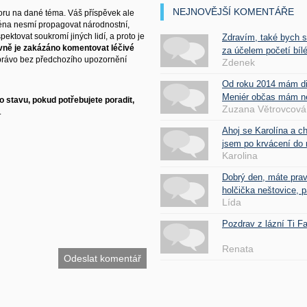
NEJNOVĚJŠÍ KOMENTÁŘE
ru na dané téma. Váš příspěvek ale
éna nesmí propagovat národnostní,
ektovat soukromí jiných lidí, a proto je
Zdravím, také bych 
vně je zakázáno komentovat léčivé
za účelem početí bílé
právo bez předchozího upozornění
Zdenek
Od roku 2014 mám d
Meniér občas mám nes
 stavu, pokud potřebujete poradit,
Zuzana Větrovcová
.
Ahoj se Karolína a c
jsem po krvácení do 
Karolina
Dobrý den, máte pra
holčička neštovice, pa
Lída
Pozdrav z lázní Ti 
Renata