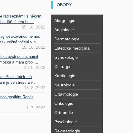
OBORY
se rád seznámil z někým
Alergologie
ho dítě. Jsem he ...
25. 10. 2022
Angiologie
iagnostikovanou nemoc
Dermatologie
kutečné točení v hl ...
15. 10. 2022
Estetická medicína
htela bych se seznámit
Gynekologie
mozku a mám probl ...
Chirurgie
18. 8. 2022
Kardiologie
vdu.Podle fotek má
ní je ve stresu a v ...
Neurologie
15. 8. 2022
Oftalmologie
Fando posílám Renča
Onkologie
1. 7. 2022
Ortopedie
Psychologie
Revmatologie