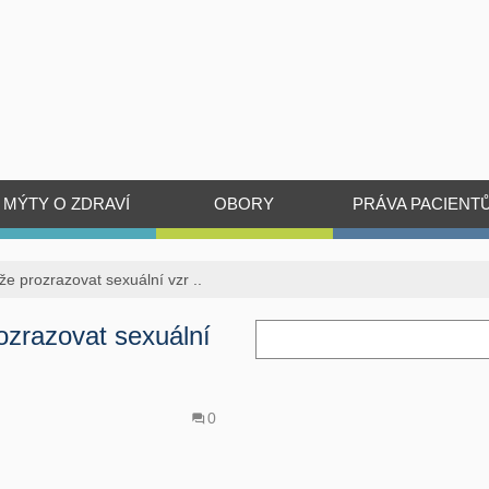
MÝTY O ZDRAVÍ
OBORY
PRÁVA PACIENT
e prozrazovat sexuální vzr ..
ozrazovat sexuální
0