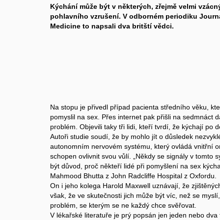
Kýchání může být v některých, zřejmě velmi vzác
pohlavního vzrušení. V odborném periodiku Journa
Medicine to napsali dva britští vědci.
Na stopu je přivedl případ pacienta středního věku, kt
pomyslil na sex. Přes internet pak přišli na sedmnáct dal
problém. Objevili taky tři lidi, kteří tvrdí, že kýchají p
Autoři studie soudí, že by mohlo jít o důsledek nezvyk
autonomním nervovém systému, který ovládá vnitřní or
schopen ovlivnit svou vůlí. „Někdy se signály v tomto 
být důvod, proč někteří lidé při pomyšlení na sex kýcha
Mahmood Bhutta z John Radcliffe Hospital z Oxfordu.
On i jeho kolega Harold Maxwell uznávají, že zjištěnýc
však, že ve skutečnosti jich může být víc, než se myslí
problém, se kterým se ne každý chce svěřovat.
V lékařské literatuře je prý popsán jen jeden nebo dva