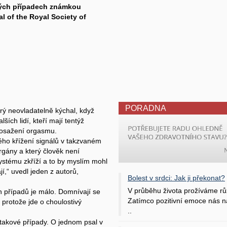
ných případech známkou
l of the Royal Society of
PORADNA
erý neovladatelně kýchal, když
ších lidí, kteří mají tentýž
o dosažení orgasmu.
lého křížení signálů v takzvaném
gány a který člověk není
systému zkříží a to by myslím mohl
jí,“ uvedl jeden z autorů,
Bolest v srdci: Jak ji překonat?
V průběhu života prožíváme rů
h případů je málo. Domnívají se
Zatímco pozitivní emoce nás na
, protože jde o choulostivý
..
 takové případy. O jednom psal v