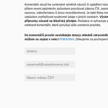
Komentáře slouží ke svobodné výměně názorů či vyjádření názo
přitom nesmí jakýmkoliv způsobem porušovat zákony ČR, zejm
rasovou, náboženskou či jinou nesnášenlivost. Je také třeba resp
zakázáno zveřejňovat soukromé údaje o jiných osobách.
Výslo
přípravky vázané na lékařský předpis.
Redakce si vyhrazuje 
odstranit komentáře, které porušují výše uvedená pravidla.
Do komentářů prosím nevkládejte dotazy ohledně zdravotního
můžete se zeptat v sekci
PORADNA
.
Děkujeme za pochopení