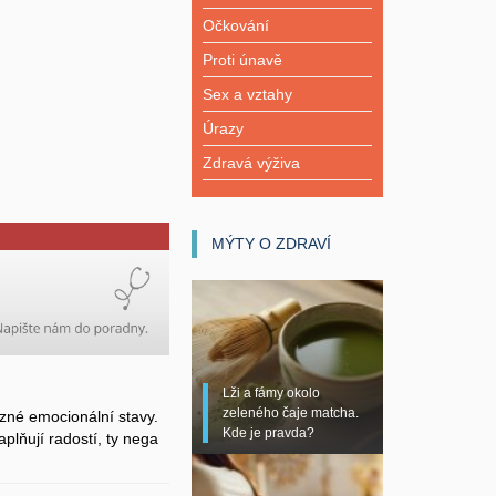
Očkování
Proti únavě
Sex a vztahy
Úrazy
Zdravá výživa
MÝTY O ZDRAVÍ
Lži a fámy okolo
zeleného čaje matcha.
zné emocionální stavy.
Kde je pravda?
plňují radostí, ty nega