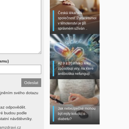
 sono, magnetická
torní testy (krevní
Česká lékařská
chemické parametry a
společnost: Paracetamol
z znalosti klinického
v těhotenství je při
dní hodnotu. Není v
správném užíván ..
í lékařem jen ze závěrů
stanovit diagnózu. Se
ků se proto prosím
pamu)
Až 9 z 10 infekcí krku
způsobují viry, na které
antibiotika nefungují
ejněním svého dotazu
az odpovědět.
Jak nebezpečné mohou
eré budou podle
být mýty kolující o
tatní návštěvníky.
diabetu?
amzdravi.cz