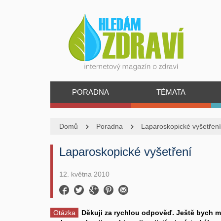
PORADNA
TÉMATA
Domů
Poradna
Laparoskopické vyšetření
Laparoskopické vyšetření
12. května 2010
Otázka
Děkuji za rychlou odpověď. Ještě bych m