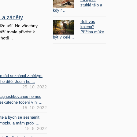
ztuhlé tělo a
kdy r ..
i a záněty
Bolí vás
íže uší. Ne všechny
kolena?
ží trvale přivést k
Příčina může
být v celé ..
hotě ..
se rád seznámil z někým
ho dítě. Jsem he ...
25. 10. 2022
iagnostikovanou nemoc
kutečné točení v hl ...
15. 10. 2022
htela bych se seznámit
mozku a mám probl ...
18. 8. 2022