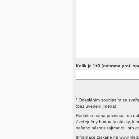
Přístrojová vyšetření (CT, rentgen,
rezonance a další, stejně jako labora
obraz, imunologické vyšetření, bio
jiné) jsou pomocnými metodami a be
stavu nemají takřka žádnou výpově
ničích silách na dálku bez vyšetřen
přístrojových a laboratorních testů 
svými dotazy na interpretaci výsled
obracejte na své lékaře.
Děkujeme za pochopení
Kolik je 1+3 (ochrana proti s
* Odesláním souhlasím se zveř
(bez uvedení jména).
Redakce nemá povinnost na dot
Zveřejněny budou ty otázky, kt
našeho názoru zajímavé i pro os
Informace získané na
www.hled