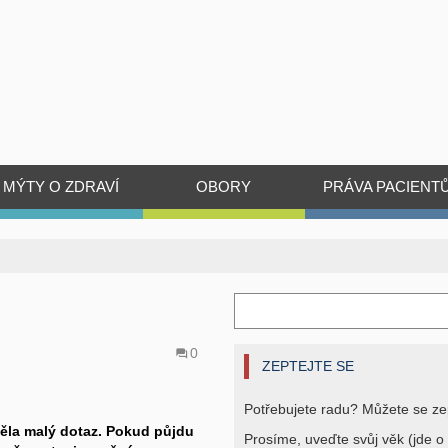
MÝTY O ZDRAVÍ
OBORY
PRÁVA PACIENT
0
ZEPTEJTE SE
Potřebujete radu? Můžete se ze
ěla malý dotaz. Pokud půjdu
Prosíme, uveďte svůj věk (jde o 