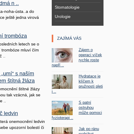
dmá n ..
Stomatologie
a-noha-ústa..a do
Urologie
ice ještě jedna virová
lní trombóza
ZAJÍMÁ VÁS
osledních letech se o
Zájem o
ní trombóze mluví čím
operaci víček
č ..
rychle roste
napří ..
 „umí“ s naším
Hydratace je
em štítná žláza
klíčem k
pružnosti pleti
mocnění štítné žlázy
i ..
sou tak vzácná, jak se
e ..
S patní
ostruhou
může pomoci
č ledvin
fyzioterapi ..
terá onemocnění ledvin
sebe upozorní bolestí či
Jak po ránu
rozhýbat