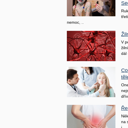
Se
Ruk
třet
nemoc, ..
Ži
V p
žil
dál 
Co
těl
One
nej
dřív
Ře
Něk
na 
j ..