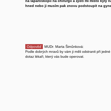
na laparoskopii na chirurgii a zjistí mi místo kýly
hned nebo ji musím pak znovu podstoupit na gyn
Odpověď
MUDr. Marta Šimůnková:
Podle dobrých mravů by vám ji měli odstranit při jedné 
dotaz lékaři, který vás bude operovat.