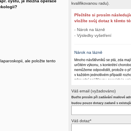
 např. cystu, je možná operace
kvalifikovanou radu).
ekologii?
Přečtěte si prosím následují
vložíte svůj dotaz k těmto 
- Nárok na lázně
- Výsledky vyšetření
Nárok na lázně
Mnoho návštěvníků se ptá, zda maj
laparoskopii, ale položte tento
určitém výkonu, s konkrétní chorob
nemůžeme odpovědět, protože o př
v každém jednotlivém případě rozho
zdravotní pojišťovny, neexistuje un
lázně poskytují a kdy ne. Záleží n
(kuřáctví, inkontinence), funkčním p
Váš email (vyžadováno)
dalších zdravotních okolnostech.
Buďte prosím při zadávání mailové adr
Požádejte svého ošetřujícího lékaře
budou pouze dotazy zadané s existují
posoudí příslušný revizní lékař. My
odpověď dát nemůžeme.
Váš dotaz*
Výsledky vyšetření