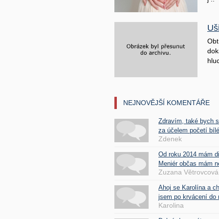
Uš
Obt
doká
hluc
NEJNOVĚJŠÍ KOMENTÁŘE
Zdravím, také bych 
za účelem početí bílé
Zdenek
Od roku 2014 mám d
Meniér občas mám nes
Zuzana Větrovcová
Ahoj se Karolína a c
jsem po krvácení do 
Karolina