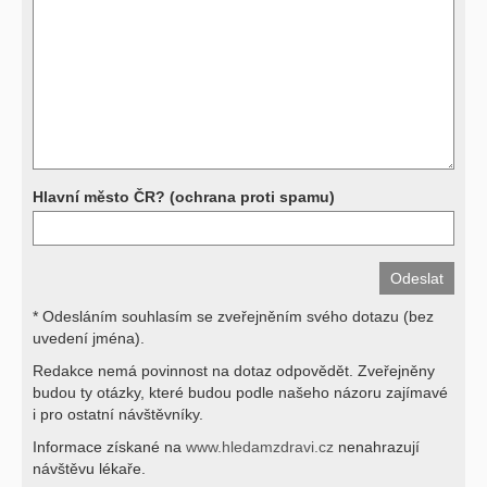
vyšetření, biochemické parametry a jiné) jsou pomocnými metodami
a bez znalosti klinického stavu nemají takřka žádnou výpovědní
hodnotu. Není v ničích silách na dálku bez vyšetření lékařem jen ze
závěrů přístrojových a laboratorních testů stanovit diagnózu. Se
svými dotazy na interpretaci výsledků se proto prosím obracejte na
své lékaře.
Děkujeme za pochopení
Hlavní město ČR? (ochrana proti spamu)
* Odesláním souhlasím se zveřejněním svého dotazu (bez
uvedení jména).
Redakce nemá povinnost na dotaz odpovědět. Zveřejněny
budou ty otázky, které budou podle našeho názoru zajímavé
i pro ostatní návštěvníky.
Informace získané na
www.hledamzdravi.cz
nenahrazují
návštěvu lékaře.