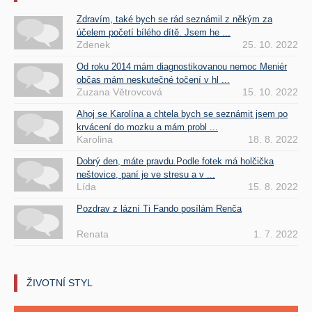
Zdravím, také bych se rád seznámil z někým za
účelem početí bílého dítě. Jsem he ...
Zdenek
25. 10. 2022
Od roku 2014 mám diagnostikovanou nemoc Meniér
občas mám neskutečné točení v hl ...
Zuzana Větrovcová
15. 10. 2022
Ahoj se Karolína a chtela bych se seznámit jsem po
krvácení do mozku a mám probl ...
Karolina
18. 8. 2022
Dobrý den, máte pravdu.Podle fotek má holčička
neštovice, paní je ve stresu a v ...
Lída
15. 8. 2022
Pozdrav z lázní Ti Fando posílám Renča
Renata
1. 7. 2022
ŽIVOTNÍ STYL