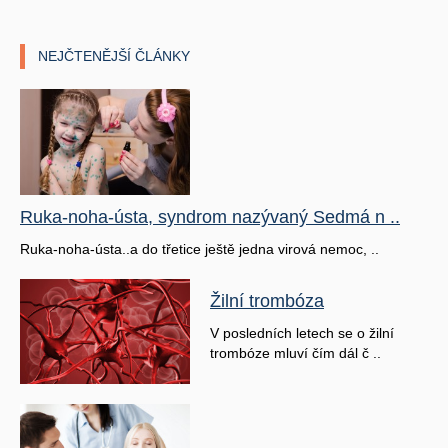
NEJČTENĚJŠÍ ČLÁNKY
Ruka-noha-ústa, syndrom nazývaný Sedmá n ..
Ruka-noha-ústa..a do třetice ještě jedna virová nemoc, ..
Žilní trombóza
V posledních letech se o žilní
trombóze mluví čím dál č ..