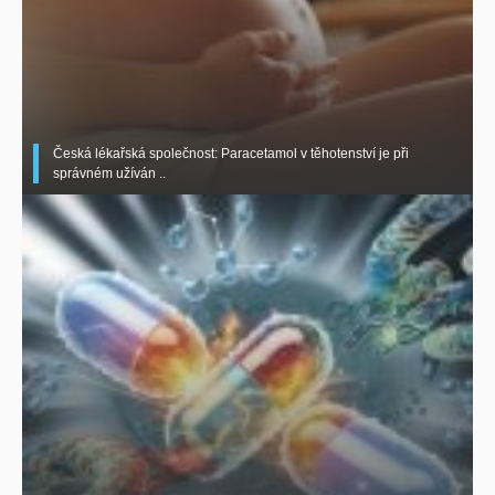
Česká lékařská společnost: Paracetamol v těhotenství je při
správném užíván ..