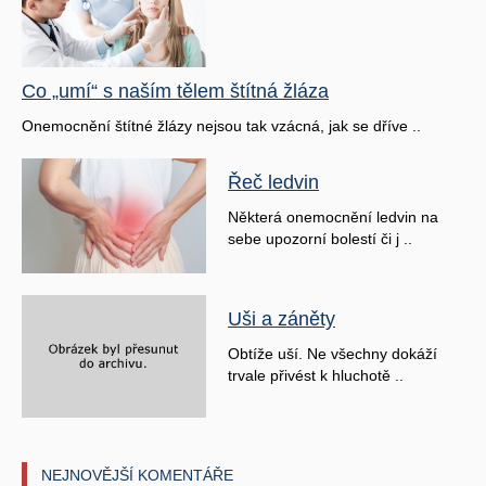
Co „umí“ s naším tělem štítná žláza
Onemocnění štítné žlázy nejsou tak vzácná, jak se dříve ..
Řeč ledvin
Některá onemocnění ledvin na
sebe upozorní bolestí či j ..
Uši a záněty
Obtíže uší. Ne všechny dokáží
trvale přivést k hluchotě ..
NEJNOVĚJŠÍ KOMENTÁŘE