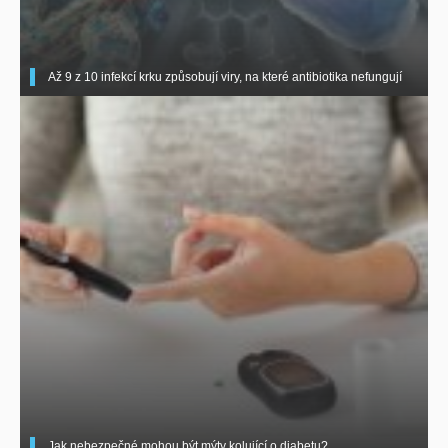
Až 9 z 10 infekcí krku způsobují viry, na které antibiotika nefungují
Jak nebezpečné mohou být mýty kolující o diabetu?