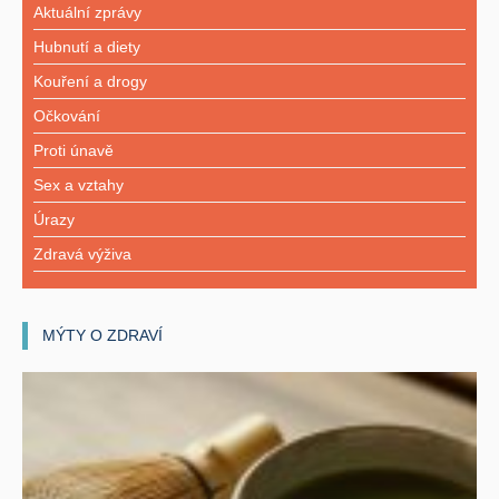
Aktuální zprávy
Hubnutí a diety
Kouření a drogy
Očkování
Proti únavě
Sex a vztahy
Úrazy
Zdravá výživa
MÝTY O ZDRAVÍ