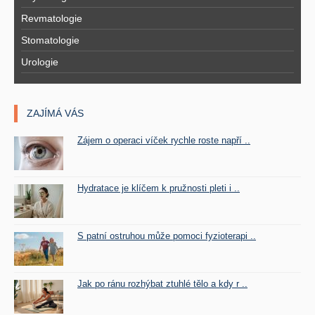
Revmatologie
Stomatologie
Urologie
ZAJÍMÁ VÁS
Zájem o operaci víček rychle roste napří ..
Hydratace je klíčem k pružnosti pleti i ..
S patní ostruhou může pomoci fyzioterapi ..
Jak po ránu rozhýbat ztuhlé tělo a kdy r ..