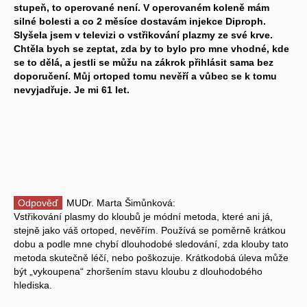
stupeň, to operované není. V operovaném koleně mám
silné bolesti a co 2 měsíce dostavám injekce Diproph.
Slyšela jsem v televizi o vstřikování plazmy ze své krve.
Chtěla bych se zeptat, zda by to bylo pro mne vhodné, kde
se to dělá, a jestli se můžu na zákrok přihlásit sama bez
doporučení. Můj ortoped tomu nevěří a vůbec se k tomu
nevyjadřuje. Je mi 61 let.
Odpověď
MUDr. Marta Šimůnková:
Vstřikování plasmy do kloubů je módní metoda, které ani já,
stejně jako váš ortoped, nevěřím. Používá se poměrně krátkou
dobu a podle mne chybí dlouhodobé sledování, zda klouby tato
metoda skutečně léčí, nebo poškozuje. Krátkodobá úleva může
být „vykoupena“ zhoršením stavu kloubu z dlouhodobého
hlediska.