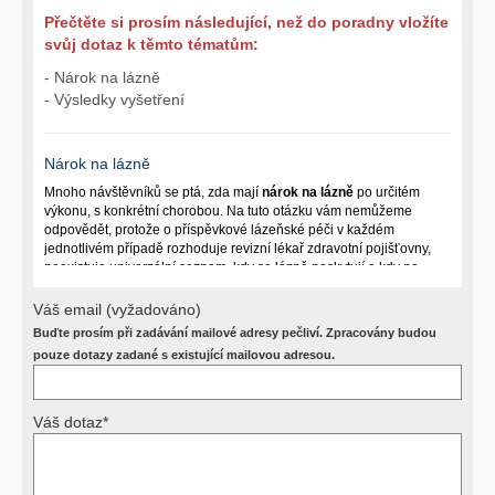
Přečtěte si prosím následující, než do poradny vložíte
svůj dotaz k těmto tématům:
- Nárok na lázně
- Výsledky vyšetření
Nárok na lázně
Mnoho návštěvníků se ptá, zda mají
nárok na lázně
po určitém
výkonu, s konkrétní chorobou. Na tuto otázku vám nemůžeme
odpovědět, protože o příspěvkové lázeňské péči v každém
jednotlivém případě rozhoduje revizní lékař zdravotní pojišťovny,
neexistuje univerzální seznam, kdy se lázně poskytují a kdy ne.
Záleží na mnoha okolnostech (kuřáctví, inkontinence), funkčním
postižení pacienta a dalších zdravotních okolnostech.
Váš email (vyžadováno)
Buďte prosím při zadávání mailové adresy pečliví. Zpracovány budou
Požádejte svého ošetřujícího lékaře o návrh, který pak posoudí
příslušný revizní lékař. My vám spolehlivou odpověď dát
pouze dotazy zadané s existující mailovou adresou.
nemůžeme.
Váš dotaz*
Výsledky vyšetření
Přístrojová vyšetření (CT, rentgen, sono, magnetická rezonance a
další, stejně jako laboratorní testy (krevní obraz, imunologické