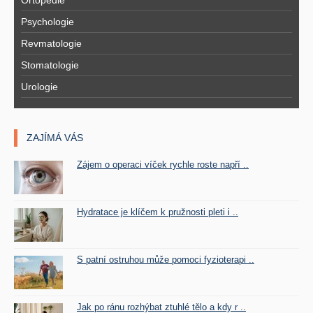
Ortopedie
Psychologie
Revmatologie
Stomatologie
Urologie
ZAJÍMÁ VÁS
Zájem o operaci víček rychle roste napří ..
Hydratace je klíčem k pružnosti pleti i ..
S patní ostruhou může pomoci fyzioterapi ..
Jak po ránu rozhýbat ztuhlé tělo a kdy r ..