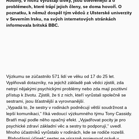
Rodiny, v nichž vyrůstají dívky, jsou otevřenější a o
problémech, které trápí jejich členy, se doma hovoří. O
poznatku, k němuž dospěl tým vědců z Ulsterské univerzity
v Severním Irsku, na svých internetových stránkách
informovala britská BBC.
Výzkumu se zúčastnilo 571 lidí ve věku od 17 do 25 let.
Vyplňovali dotazníky, na jejichž základě pak vědci zjistili, zda
netrpí nějakými psychickými problémy nebo zda mají pozitivní
přístup k životu. Zjistili, že ti z nich, kteří vyrůstali společně se
sestrami, jsou šťastnější a vyrovnanější.
„Vypadá to, že sestry v rodinách podněcují větší soudržnost a
lepší komunikaci,“ říká vedoucí výzkumného týmu Tony Cassidy.
Bratři mají podle něho opačný efekt. „Vyjadřovat pocity je pro
psychické zdraví základní věc a sestry to podporují,“ uvedl.
Mnoho účastníků vyrůstalo v rodinách, kde se rodiče rozešli.
„Blahodárný účinek“ sester se výrazně projevoval právě v