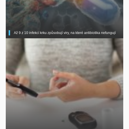
Až 9 z 10 infekcí krku způsobují viry, na které antibiotika nefungují