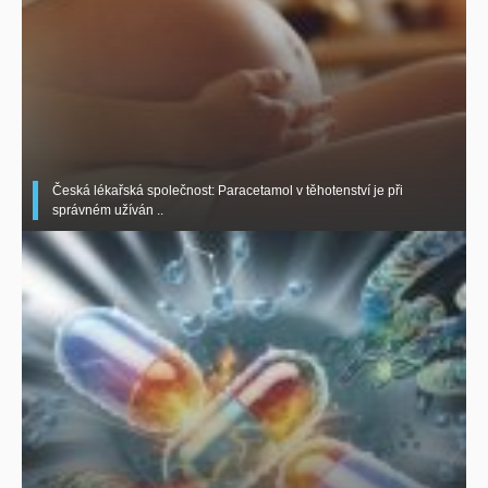
Česká lékařská společnost: Paracetamol v těhotenství je při
správném užíván ..