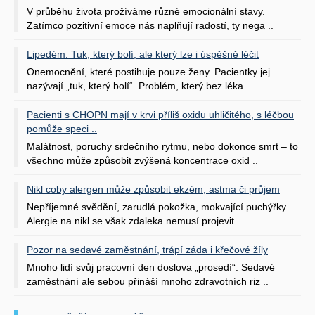
V průběhu života prožíváme různé emocionální stavy.
Zatímco pozitivní emoce nás naplňují radostí, ty nega ..
Lipedém: Tuk, který bolí, ale který lze i úspěšně léčit
Onemocnění, které postihuje pouze ženy. Pacientky jej
nazývají „tuk, který bolí“. Problém, který bez léka ..
Pacienti s CHOPN mají v krvi příliš oxidu uhličitého, s léčbou
pomůže speci ..
Malátnost, poruchy srdečního rytmu, nebo dokonce smrt – to
všechno může způsobit zvýšená koncentrace oxid ..
Nikl coby alergen může způsobit ekzém, astma či průjem
Nepříjemné svědění, zarudlá pokožka, mokvající puchýřky.
Alergie na nikl se však zdaleka nemusí projevit ..
Pozor na sedavé zaměstnání, trápí záda i křečové žíly
Mnoho lidí svůj pracovní den doslova „prosedí“. Sedavé
zaměstnání ale sebou přináší mnoho zdravotních riz ..