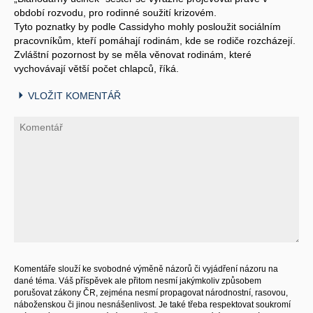
období rozvodu, pro rodinné soužití krizovém.
Tyto poznatky by podle Cassidyho mohly posloužit sociálním
pracovníkům, kteří pomáhají rodinám, kde se rodiče rozcházejí.
Zvláštní pozornost by se měla věnovat rodinám, které
vychovávají větší počet chlapců, říká.
VLOŽIT KOMENTÁŘ
Komentáře slouží ke svobodné výměně názorů či vyjádření názoru na
dané téma. Váš příspěvek ale přitom nesmí jakýmkoliv způsobem
porušovat zákony ČR, zejména nesmí propagovat národnostní, rasovou,
náboženskou či jinou nesnášenlivost. Je také třeba respektovat soukromí