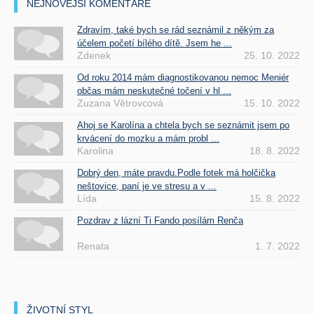
NEJNOVĚJŠÍ KOMENTÁŘE
Zdravím, také bych se rád seznámil z někým za
účelem početí bílého dítě. Jsem he ...
Zdenek
25. 10. 2022
Od roku 2014 mám diagnostikovanou nemoc Meniér
občas mám neskutečné točení v hl ...
Zuzana Větrovcová
15. 10. 2022
Ahoj se Karolína a chtela bych se seznámit jsem po
krvácení do mozku a mám probl ...
Karolina
18. 8. 2022
Dobrý den, máte pravdu.Podle fotek má holčička
neštovice, paní je ve stresu a v ...
Lída
15. 8. 2022
Pozdrav z lázní Ti Fando posílám Renča
Renata
1. 7. 2022
ŽIVOTNÍ STYL