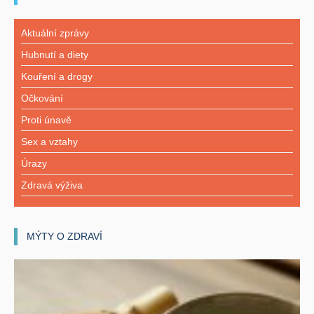
Aktuální zprávy
Hubnutí a diety
Kouření a drogy
Očkování
Proti únavě
Sex a vztahy
Úrazy
Zdravá výživa
MÝTY O ZDRAVÍ