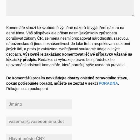
Komentáře slouží ke svobodné výměně názorů či vyjádření názoru na
dané téma. Váš příspěvek ale přitom nesmí jakýmkoliv způsobem
porušovat zákony ČR, zejména nesmí propagovat národnostní, rasovou,
náboženskou či jinou nesnášenlivost. Je také třeba respektovat soukromí
jiných lidí, a proto je zakázáno zveřejňovat soukromé údaje o jiných
osobách.
Výslovně je zakázáno komentovat léčivé přípravky vázané na
lékařský předpis.
Redakce si vyhrazuje právo bez předchozího
upozornění odstranit komentáře, které porušují výše uvedená pravidla.
Do komentářů prosím nevkládejte dotazy ohledně zdravotního stavu,
pokud potřebujete poradit, můžete se zeptat v sekci
PORADNA
.
Děkujeme za pochopení.