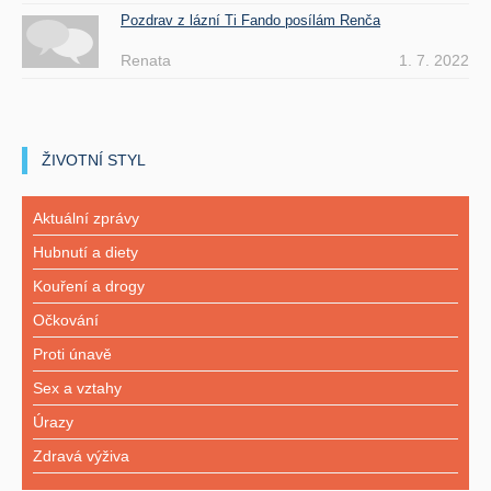
Pozdrav z lázní Ti Fando posílám Renča
Renata
1. 7. 2022
ŽIVOTNÍ STYL
Aktuální zprávy
Hubnutí a diety
Kouření a drogy
Očkování
Proti únavě
Sex a vztahy
Úrazy
Zdravá výživa