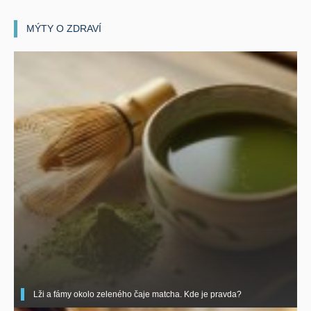
MÝTY O ZDRAVÍ
Lži a fámy okolo zeleného čaje matcha. Kde je pravda?