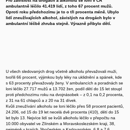
Pro závislost na drogách a alkoholu se loni v ČR
ambulantně léčilo 41.419 lidí, z toho 67 procent mužů.
Oproti roku předchozímu je to o tři procenta méně. Ubylo
lidí zneužívajících alkohol, závislých na drogách bylo v
ambulantní léčbě zhruba stejně. Výrazně přibylo dětí.
U všech sledovaných drog včetně alkoholu převažovali muži,
tvořili 66 procent, výjimkou byly léky na uklidnění a spánek, kde
s 63 procenty převažovaly ženy. V ambulancích a poradnách se
loni léčilo 27.717 mužů a 13.702 žen, podíl dětí do 15 let stoupl
proti předchozímu roku na dvojnásobek – z 0,1 na 0,2 procenta,
z 31 na 61 chlapců a z 20 na 31 dívek.
Kvůli zneužívání alkoholu se loni léčilo přes 58 procent pacientů,
24.206, od 15 do 19 let necelá dvě procenta (410), dětí do 15
let bylo 13. Nejvíce lidí se kvůli alkoholu léčilo v přepočtu na
10.000 obyvatel ve Zlínském a Moravskoslezském kraji, 38,
nejméně v krajích Jihočeském a Karlovarském, 6,8 a 7,6.