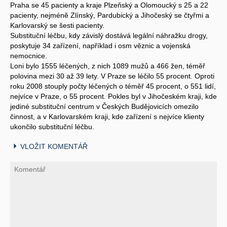
Praha se 45 pacienty a kraje Plzeňský a Olomoucký s 25 a 22
pacienty, nejméně Zlínský, Pardubický a Jihočeský se čtyřmi a
Karlovarský se šesti pacienty.
Substituční léčbu, kdy závislý dostává legální náhražku drogy,
poskytuje 34 zařízení, například i osm věznic a vojenská
nemocnice.
Loni bylo 1555 léčených, z nich 1089 mužů a 466 žen, téměř
polovina mezi 30 až 39 lety. V Praze se léčilo 55 procent. Oproti
roku 2008 stouply počty léčených o téměř 45 procent, o 551 lidí,
nejvíce v Praze, o 55 procent. Pokles byl v Jihočeském kraji, kde
jediné substituční centrum v Českých Budějovicích omezilo
činnost, a v Karlovarském kraji, kde zařízení s nejvíce klienty
ukončilo substituční léčbu.
VLOŽIT KOMENTÁŘ