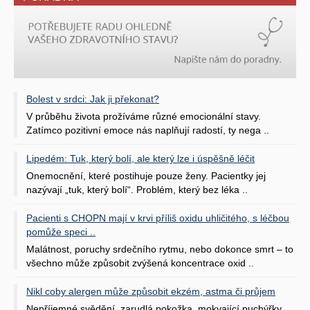
Bolest v srdci: Jak ji překonat?
V průběhu života prožíváme různé emocionální stavy.
Zatímco pozitivní emoce nás naplňují radostí, ty nega ..
Lipedém: Tuk, který bolí, ale který lze i úspěšně léčit
Onemocnění, které postihuje pouze ženy. Pacientky jej
nazývají „tuk, který bolí“. Problém, který bez léka ..
Pacienti s CHOPN mají v krvi příliš oxidu uhličitého, s léčbou
pomůže speci ..
Malátnost, poruchy srdečního rytmu, nebo dokonce smrt – to
všechno může způsobit zvýšená koncentrace oxid ..
Nikl coby alergen může způsobit ekzém, astma či průjem
Nepříjemné svědění, zarudlá pokožka, mokvající puchýřky.