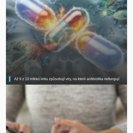
Až 9 z 10 infekcí krku způsobují viry, na které antibiotika nefungují