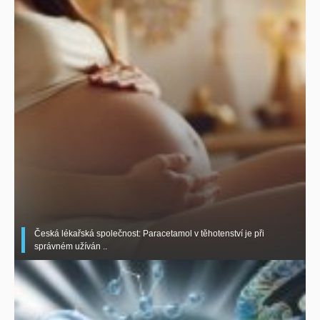
Česká lékařská společnost: Paracetamol v těhotenství je při
správném užíván ..