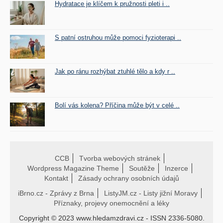
Hydratace je klíčem k pružnosti pleti i ..
S patní ostruhou může pomoci fyzioterapi ..
Jak po ránu rozhýbat ztuhlé tělo a kdy r ..
Bolí vás kolena? Příčina může být v celé ..
CCB
Tvorba webových stránek
Wordpress Magazine Theme
Soutěže
Inzerce
Kontakt
Zásady ochrany osobních údajů
iBrno.cz - Zprávy z Brna
ListyJM.cz - Listy jižní Moravy
Příznaky, projevy onemocnění a léky
Copyright © 2023 www.hledamzdravi.cz - ISSN 2336-5080.