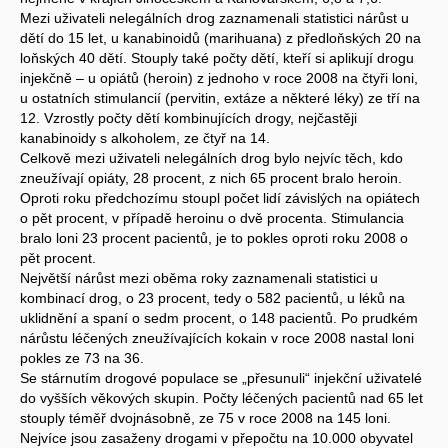
Mezi uživateli nelegálních drog zaznamenali statistici nárůst u
dětí do 15 let, u kanabinoidů (marihuana) z předloňských 20 na
loňských 40 dětí. Stouply také počty dětí, kteří si aplikují drogu
injekčně – u opiátů (heroin) z jednoho v roce 2008 na čtyři loni,
u ostatních stimulancií (pervitin, extáze a některé léky) ze tří na
12. Vzrostly počty dětí kombinujících drogy, nejčastěji
kanabinoidy s alkoholem, ze čtyř na 14.
Celkově mezi uživateli nelegálních drog bylo nejvíc těch, kdo
zneužívají opiáty, 28 procent, z nich 65 procent bralo heroin.
Oproti roku předchozímu stoupl počet lidí závislých na opiátech
o pět procent, v případě heroinu o dvě procenta. Stimulancia
bralo loni 23 procent pacientů, je to pokles oproti roku 2008 o
pět procent.
Největší nárůst mezi oběma roky zaznamenali statistici u
kombinací drog, o 23 procent, tedy o 582 pacientů, u léků na
uklidnění a spaní o sedm procent, o 148 pacientů. Po prudkém
nárůstu léčených zneužívajících kokain v roce 2008 nastal loni
pokles ze 73 na 36.
Se stárnutím drogové populace se „přesunuli“ injekční uživatelé
do vyšších věkových skupin. Počty léčených pacientů nad 65 let
stouply téměř dvojnásobně, ze 75 v roce 2008 na 145 loni.
Nejvíce jsou zasaženy drogami v přepočtu na 10.000 obyvatel