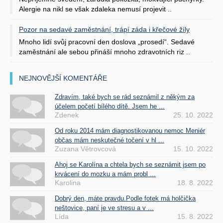
Alergie na nikl se však zdaleka nemusí projevit ..
Pozor na sedavé zaměstnání, trápí záda i křečové žíly
Mnoho lidí svůj pracovní den doslova „prosedí“. Sedavé
zaměstnání ale sebou přináší mnoho zdravotních riz ..
NEJNOVĚJŠÍ KOMENTÁŘE
Zdravím, také bych se rád seznámil z někým za
účelem početí bílého dítě. Jsem he ...
Zdenek
25. 10. 2022
Od roku 2014 mám diagnostikovanou nemoc Meniér
občas mám neskutečné točení v hl ...
Zuzana Větrovcová
15. 10. 2022
Ahoj se Karolína a chtela bych se seznámit jsem po
krvácení do mozku a mám probl ...
Karolina
18. 8. 2022
Dobrý den, máte pravdu.Podle fotek má holčička
neštovice, paní je ve stresu a v ...
Lída
15. 8. 2022