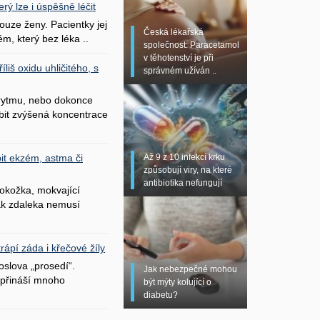
erý lze i úspěšně léčit
uze ženy. Pacientky jej
Česká lékařská
ém, který bez léka ..
společnost: Paracetamol
v těhotenství je při
liš oxidu uhličitého, s
správném užíván ..
 rytmu, nebo dokonce
bit zvýšená koncentrace
Až 9 z 10 infekcí krku
it ekzém, astma či
způsobují viry, na které
antibiotika nefungují
okožka, mokvající
šak zdaleka nemusí
ápí záda i křečové žíly
oslova „prosedí“.
Jak nebezpečné mohou
přináší mnoho
být mýty kolující o
diabetu?