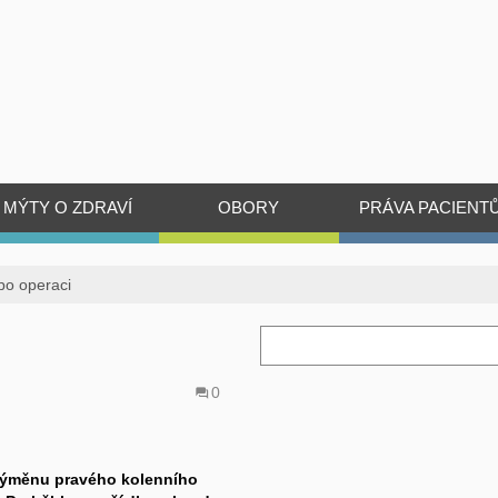
MÝTY O ZDRAVÍ
OBORY
PRÁVA PACIENT
po operaci
0
výměnu pravého kolenního