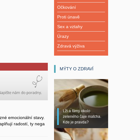
Očkování
Proti únavě
Sex a vztahy
Úrazy
Zdravá výživa
MÝTY O ZDRAVÍ
Lži a fámy okolo
zeleného čaje matcha.
zné emocionální stavy.
Kde je pravda?
plňují radostí, ty nega