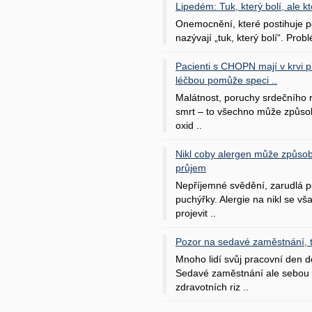
Lipedém: Tuk, který bolí, ale kt
Onemocnění, které postihuje po
nazývají „tuk, který bolí“. Probl
Pacienti s CHOPN mají v krvi pří
léčbou pomůže speci ..
Malátnost, poruchy srdečního
smrt – to všechno může způso
oxid ..
Nikl coby alergen může způsob
průjem
Nepříjemné svědění, zarudlá p
puchýřky. Alergie na nikl se v
projevit ..
Pozor na sedavé zaměstnání, tr
Mnoho lidí svůj pracovní den d
Sedavé zaměstnání ale sebou 
zdravotních riz ..