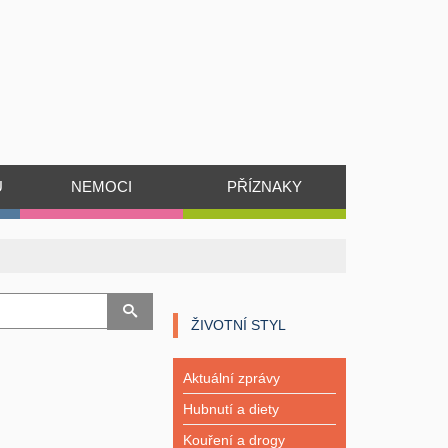
Ů
NEMOCI
PŘÍZNAKY
ŽIVOTNÍ STYL
Aktuální zprávy
Hubnutí a diety
Kouření a drogy