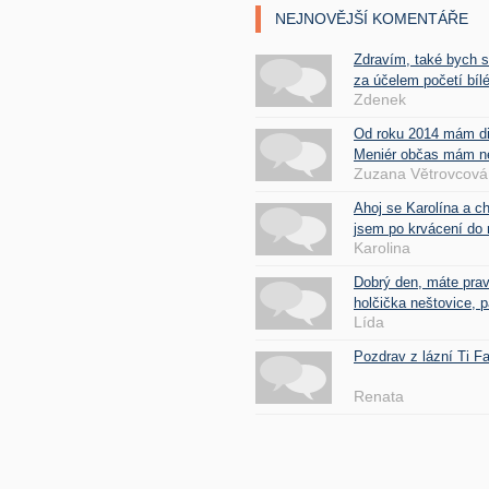
NEJNOVĚJŠÍ KOMENTÁŘE
Zdravím, také bych 
za účelem početí bílé
Zdenek
Od roku 2014 mám d
Meniér občas mám nes
Zuzana Větrovcová
Ahoj se Karolína a c
jsem po krvácení do 
Karolina
Dobrý den, máte pra
holčička neštovice, pa
Lída
Pozdrav z lázní Ti 
Renata