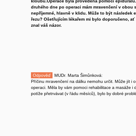
kloubu.Operace byla provedena pomocí epidurálu.
druhého dne po operaci mám mravenčení v obou s
nepříjemné, hlavně v klidu. Může to být následek 
řezu? Ošetřujícím lékařem mi bylo doporučeno, ať
znal váš názor.
Odpověď
MUDr. Marta Šimůnková:
Příčinu mravenčení na dálku nemohu určit. Může jít i o
operaci. Měla by vám pomoci rehabilitace a masáže i
potíže přetrvávat (v řádu měsíců), bylo by dobré prob