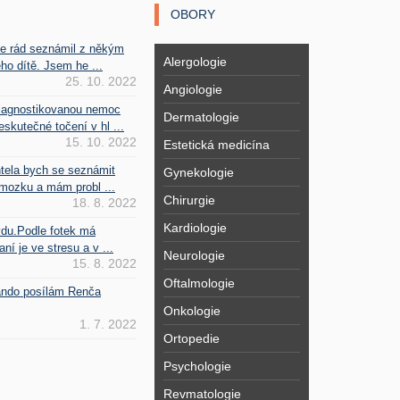
OBORY
se rád seznámil z někým
Alergologie
ho dítě. Jsem he ...
25. 10. 2022
Angiologie
iagnostikovanou nemoc
Dermatologie
kutečné točení v hl ...
15. 10. 2022
Estetická medicína
htela bych se seznámit
Gynekologie
mozku a mám probl ...
Chirurgie
18. 8. 2022
Kardiologie
vdu.Podle fotek má
ní je ve stresu a v ...
Neurologie
15. 8. 2022
Oftalmologie
Fando posílám Renča
Onkologie
1. 7. 2022
Ortopedie
Psychologie
Revmatologie