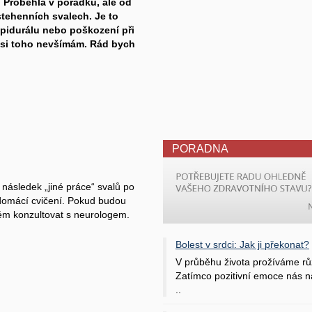
 Proběhla v pořádku, ale od
tehenních svalech. Je to
epidurálu nebo poškození při
 si toho nevšímám. Rád bych
PORADNA
 následek „jiné práce“ svalů po
 domácí cvičení. Pokud budou
lém konzultovat s neurologem.
Bolest v srdci: Jak ji překonat?
V průběhu života prožíváme rů
Zatímco pozitivní emoce nás na
..