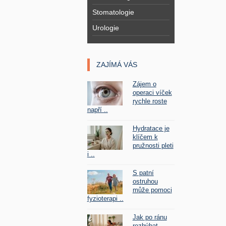
Stomatologie
Urologie
ZAJÍMÁ VÁS
Zájem o
operaci víček
rychle roste
napří ..
Hydratace je
klíčem k
pružnosti pleti
i ..
S patní
ostruhou
může pomoci
fyzioterapi ..
Jak po ránu
rozhýbat