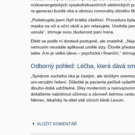
nízkoenergetických vysokofrekvenčních elektrických pol
re-generaci buněk oka a obnovu rovnováhy slzného fi
„Podstoupila jsem čtyři krátká ošetření. Procedura byl
maska na oči a oční okolí a jen relaxujete. Uvolnila js
usnula“, shrnuje svou zkušenost paní Irena.
Efekt se podle ní dostavil postupně, ale znatelně. „Nej
nemusím neustále aplikovat umělé slzy. Člověk přestan
sebe. A to je velká úleva – psychická i finanční,“ shrnuj
Odborný pohled: Léčba, která dává sm
„Syndrom suchého oka je častým, ale složitým onemoc
uni-verzální řešení. Důležité je pacienta pečlivě vyšetři
dlouho-době udržitelné. Díky moderním a neinvazivní
dokážeme nabídnout účinnou a zároveň šetrnou cestu 
Němec, lékařský ře-ditel sítě očních klinik Lexum.
VLOŽIT KOMENTÁŘ