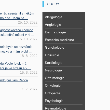
OBORY
se rád seznámil z někým
Alergologie
ho dítě. Jsem he ...
25. 10. 2022
Angiologie
iagnostikovanou nemoc
Dermatologie
kutečné točení v hl ...
15. 10. 2022
Estetická medicína
htela bych se seznámit
Gynekologie
mozku a mám probl ...
Chirurgie
18. 8. 2022
Kardiologie
vdu.Podle fotek má
ní je ve stresu a v ...
Neurologie
15. 8. 2022
Oftalmologie
Fando posílám Renča
Onkologie
1. 7. 2022
Ortopedie
Psychologie
Revmatologie