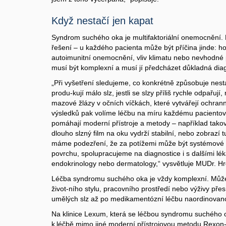
Když nestačí jen kapat
Syndrom suchého oka je multifaktoriální onemocnění. N
řešení – u každého pacienta může být příčina jinde: h
autoimunitní onemocnění, vliv klimatu nebo nevhodné 
musí být komplexní a musí jí předcházet důkladná diag
„Při vyšetření sledujeme, co konkrétně způsobuje nestabi
produ-kují málo slz, jestli se slzy příliš rychle odpařuj
mazové žlázy v očních víčkách, které vytvářejí ochran
výsledků pak volíme léčbu na míru každému pacientov
pomáhají moderní přístroje a metody – například takov
dlouho slzný film na oku vydrží stabilní, nebo zobrazí 
máme podezření, že za potížemi může být systémové
povrchu, spolupracujeme na diagnostice i s dalšími lék
endokrinology nebo dermatology,“ vysvětluje MUDr. Hr
Léčba syndromu suchého oka je vždy komplexní. Můž
život-ního stylu, pracovního prostředí nebo výživy pře
umělých slz až po medikamentózní léčbu naordinovan
Na klinice Lexum, která se léčbou syndromu suchého 
k léčbě mimo jiné moderní přístrojovou metodu Rexon-E