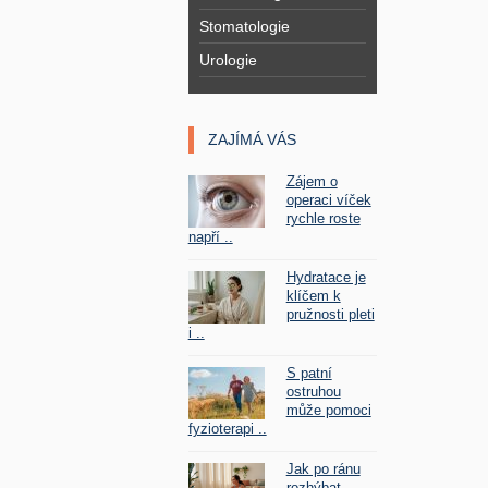
Stomatologie
Urologie
ZAJÍMÁ VÁS
Zájem o
operaci víček
rychle roste
napří ..
Hydratace je
klíčem k
pružnosti pleti
i ..
S patní
ostruhou
může pomoci
fyzioterapi ..
Jak po ránu
rozhýbat