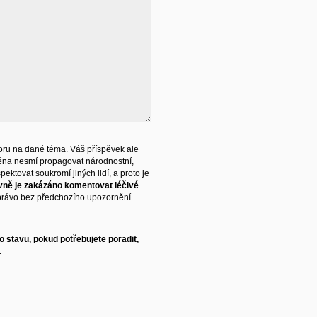
ru na dané téma. Váš příspěvek ale
éna nesmí propagovat národnostní,
ektovat soukromí jiných lidí, a proto je
vně je zakázáno komentovat léčivé
právo bez předchozího upozornění
 stavu, pokud potřebujete poradit,
.