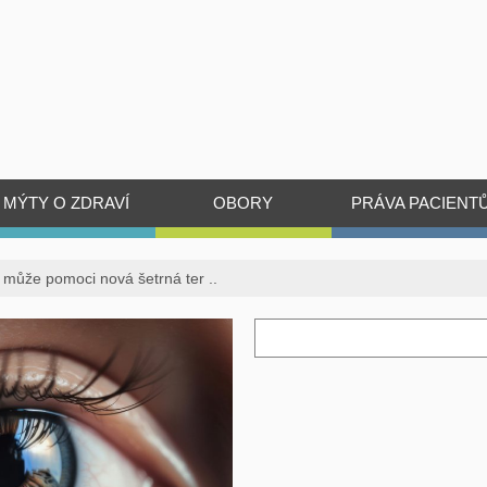
MÝTY O ZDRAVÍ
OBORY
PRÁVA PACIENT
může pomoci nová šetrná ter ..