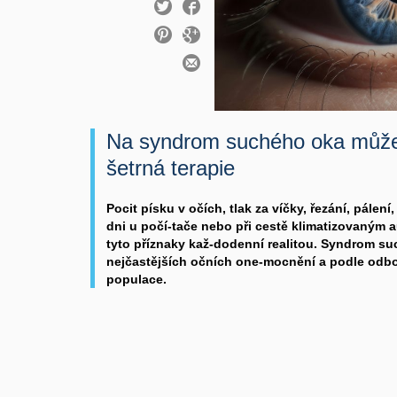
Na syndrom suchého oka můž
šetrná terapie
Pocit písku v očích, tlak za víčky, řezání, pálen
dni u počí-tače nebo při cestě klimatizovaným au
tyto příznaky kaž-dodenní realitou. Syndrom su
nejčastějších očních one-mocnění a podle odbor
populace.