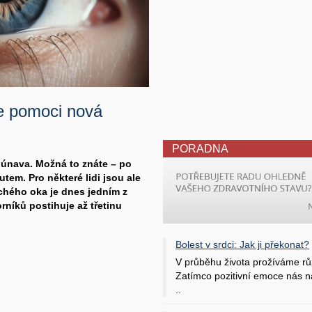
e pomoci nová
PORADNA
í, únava. Možná to znáte – po
tem. Pro některé lidi jsou ale
chého oka je dnes jedním z
níků postihuje až třetinu
Bolest v srdci: Jak ji překonat?
V průběhu života prožíváme rů
Zatímco pozitivní emoce nás na
..