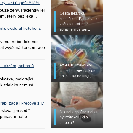
erý lze i úspěšně léčit
uze ženy. Pacientky jej
Česká lékařská
ém, který bez léka ..
společnost: Paracetamol
v těhotenství je při
liš oxidu uhličitého, s
správném užíván ..
 rytmu, nebo dokonce
bit zvýšená koncentrace
Až 9 z 10 infekcí krku
it ekzém, astma či
způsobují viry, na které
antibiotika nefungují
okožka, mokvající
šak zdaleka nemusí
ápí záda i křečové žíly
oslova „prosedí“.
Jak nebezpečné mohou
přináší mnoho
být mýty kolující o
diabetu?