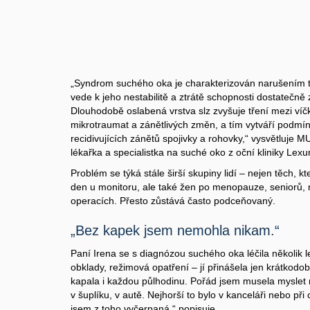
„Syndrom suchého oka je charakterizován narušením tv
vede k jeho nestabilitě a ztrátě schopnosti dostatečně 
Dlouhodobě oslabená vrstva slz zvyšuje tření mezi víč
mikrotraumat a zánětlivých změn, a tím vytváří podmín
recidivujících zánětů spojivky a rohovky,“ vysvětluje M
lékařka a specialistka na suché oko z oční kliniky Lex
Problém se týká stále širší skupiny lidí – nejen těch, k
den u monitoru, ale také žen po menopauze, seniorů, 
operacích. Přesto zůstává často podceňovaný.
„Bez kapek jsem nemohla nikam.“
Paní Irena se s diagnózou suchého oka léčila několik l
obklady, režimová opatření – jí přinášela jen krátkodo
kapala i každou půlhodinu. Pořád jsem musela myslet n
v šuplíku, v autě. Nejhorší to bylo v kanceláři nebo při c
jsem z toho vyčerpaná,“ popisuje.