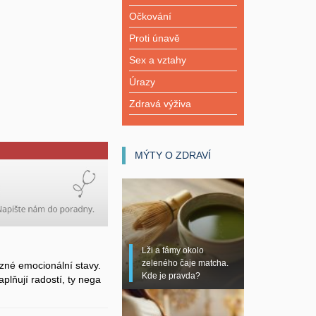
Očkování
Proti únavě
Sex a vztahy
Úrazy
Zdravá výživa
MÝTY O ZDRAVÍ
Lži a fámy okolo
zeleného čaje matcha.
zné emocionální stavy.
Kde je pravda?
plňují radostí, ty nega