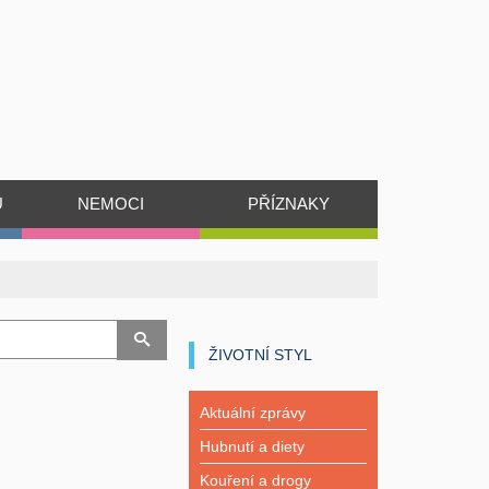
Ů
NEMOCI
PŘÍZNAKY
ŽIVOTNÍ STYL
Aktuální zprávy
Hubnutí a diety
Kouření a drogy