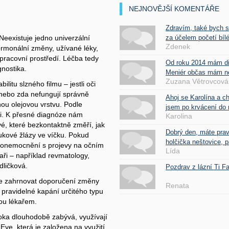
NEJNOVĚJŠÍ KOMENTÁŘE
Zdravím, také bych 
za účelem početí bílé
eexistuje jedno univerzální
Zdenek
ormonální změny, užívané léky,
pracovní prostředí. Léčba tedy
Od roku 2014 mám d
nostika.
Meniér občas mám nes
Zuzana Větrovcová
litu slzného filmu – jestli oči
í, nebo zda nefungují správně
Ahoj se Karolína a c
nou olejovou vrstvu. Podle
jsem po krvácení do 
i. K přesné diagnóze nám
Karolina
é, které bezkontaktně změří, jak
Dobrý den, máte pra
tukové žlázy ve víčku. Pokud
holčička neštovice, pa
 onemocnění s projevy na očním
Lída
aři – například revmatology,
dličková.
Pozdrav z lázní Ti 
e zahrnovat doporučení změny
Renata
s pravidelné kapání určitého typu
ou lékařem.
oka dlouhodobě zabývá, využívají
ye, která je založena na využití