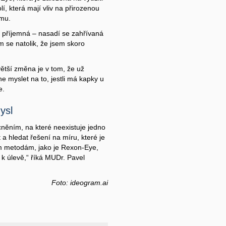
í, která mají vliv na přirozenou
lmu.
a příjemná – nasadí se zahřívaná
em se natolik, že jsem skoro
větší změna je v tom, že už
e myslet na to, jestli má kapky u
e.
ysl
něním, na které neexistuje jedno
t a hledat řešení na míru, které je
m metodám, jako je Rexon-Eye,
k úlevě,“ říká MUDr. Pavel
Foto: ideogram.ai