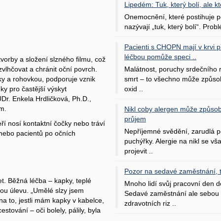
Lipedém: Tuk, který bolí, ale kt
Onemocnění, které postihuje po
nazývají „tuk, který bolí“. Probl
Pacienti s CHOPN mají v krvi pří
léčbou pomůže speci ..
orby a složení slzného filmu, což
Malátnost, poruchy srdečního
zvlhčovat a chránit oční povrch.
smrt – to všechno může způso
ky a rohovkou, podporuje vznik
oxid ..
ky pro častější výskyt
UDr. Enkela Hrdličková, Ph.D.,
um.
Nikl coby alergen může způsob
průjem
teří nosí kontaktní čočky nebo tráví
Nepříjemné svědění, zarudlá p
nebo pacientů po očních
puchýřky. Alergie na nikl se v
projevit ..
Pozor na sedavé zaměstnání, tr
et. Běžná léčba – kapky, teplé
Mnoho lidí svůj pracovní den d
bou úlevu. „Umělé slzy jsem
Sedavé zaměstnání ale sebou 
a to, jestli mám kapky v kabelce,
zdravotních riz ..
estování – oči bolely, pálily, byla