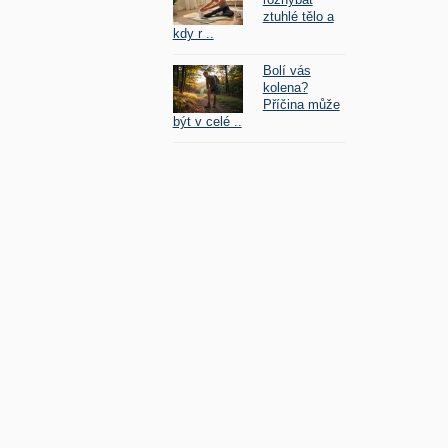
ztuhlé tělo a
kdy r ..
Bolí vás
kolena?
Příčina může
být v celé ..