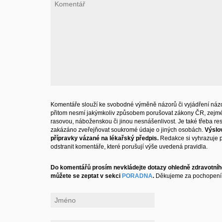
Komentáře slouží ke svobodné výměně názorů či vyjádření názo
přitom nesmí jakýmkoliv způsobem porušovat zákony ČR, zejm
rasovou, náboženskou či jinou nesnášenlivost. Je také třeba resp
zakázáno zveřejňovat soukromé údaje o jiných osobách.
Výslo
přípravky vázané na lékařský předpis.
Redakce si vyhrazuje 
odstranit komentáře, které porušují výše uvedená pravidla.
Do komentářů prosím nevkládejte dotazy ohledně zdravotního
můžete se zeptat v sekci
PORADNA
.
Děkujeme za pochopení