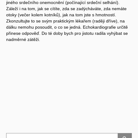
jiného srdečního onemocnění (počínající srdeční selhání).
Záleží i na tom, jak se cítíte, zda se zadýcháváte, zda nemáte
otoky (večer kolem kotníků), jak na tom jste s hmotností.
Zkonzultujte to se svým praktickým lékařem (raději dříve), na
dálku nemohu posoudit, o co se jedná. Echokardiografie určitě
přinese odpověď. Do té doby bych pro jistotu radila vyhýbat se
nadměrné zátěži.