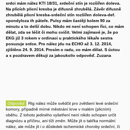
srdci mám nález KTI 18/31, srdeční stín je rozšířen doleva.
Na plících plicní kresba je difusně zhrubělá. Závěr difusně
zhrubělá plicní kresba-srdeční stín rozšířen doleva-def.
spondyloza th páteře. Pulsy mám častěji kolem 90 za
minutu a to delší dobu. Nikdo mi není schopen říci, co mám
dělat, zda se léčit či mohu cvičit. Velmi zajímavé je, že po
EKG již 3 rokem v ordinaci u praktického lékaře sestra
posuzuje srdce. Pro nález jdu na ECHO až 3. 12. 2014,
zjištěno 24. 9. 2014. Prosím o radu, co mám dělat. S úctou
a s pozdravem děkuji za jakoukoliv odpověď. Zuzana
Odpověď
Rtg nález může svědčit pro zvětšení levé srdeční
komory, případně mírné městnání krve v malém (plicním)
oběhu. Z tohoto jediného vyšetření není nikdo schopen určit
diagnózu a příčinu, ani tíži změn. Může jít o takřka normální
nález, ale může jít i o důsledek ischemické choroby srdeční, či