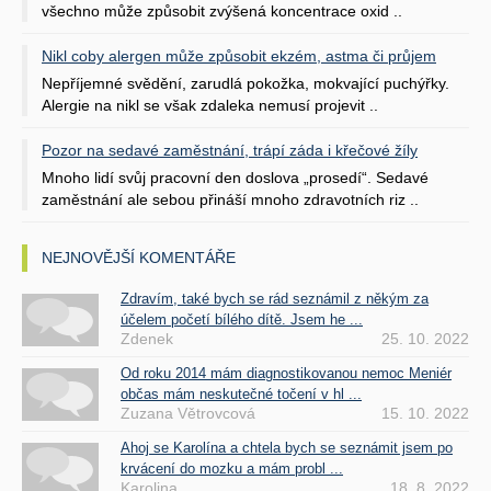
všechno může způsobit zvýšená koncentrace oxid ..
Nikl coby alergen může způsobit ekzém, astma či průjem
Nepříjemné svědění, zarudlá pokožka, mokvající puchýřky.
Alergie na nikl se však zdaleka nemusí projevit ..
Pozor na sedavé zaměstnání, trápí záda i křečové žíly
Mnoho lidí svůj pracovní den doslova „prosedí“. Sedavé
zaměstnání ale sebou přináší mnoho zdravotních riz ..
NEJNOVĚJŠÍ KOMENTÁŘE
Zdravím, také bych se rád seznámil z někým za
účelem početí bílého dítě. Jsem he ...
Zdenek
25. 10. 2022
Od roku 2014 mám diagnostikovanou nemoc Meniér
občas mám neskutečné točení v hl ...
Zuzana Větrovcová
15. 10. 2022
Ahoj se Karolína a chtela bych se seznámit jsem po
krvácení do mozku a mám probl ...
Karolina
18. 8. 2022