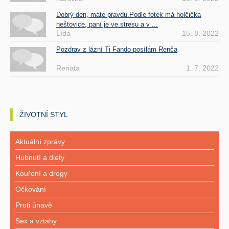
Dobrý den, máte pravdu.Podle fotek má holčička
neštovice, paní je ve stresu a v ...
Lída
15. 8. 2022
Pozdrav z lázní Ti Fando posílám Renča
Renata
1. 7. 2022
ŽIVOTNÍ STYL
Aktuální zprávy
Hubnutí a diety
Kouření a drogy
Očkování
Proti únavě
Sex a vztahy