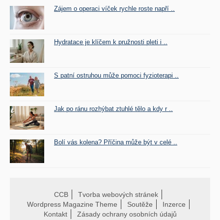
Zájem o operaci víček rychle roste napří ..
Hydratace je klíčem k pružnosti pleti i ..
S patní ostruhou může pomoci fyzioterapi ..
Jak po ránu rozhýbat ztuhlé tělo a kdy r ..
Bolí vás kolena? Příčina může být v celé ..
CCB
Tvorba webových stránek
Wordpress Magazine Theme
Soutěže
Inzerce
Kontakt
Zásady ochrany osobních údajů