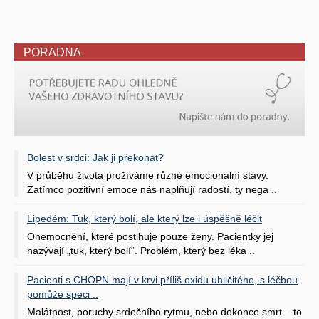
PORADNA
Bolest v srdci: Jak ji překonat?
V průběhu života prožíváme různé emocionální stavy.
Zatímco pozitivní emoce nás naplňují radostí, ty nega ..
Lipedém: Tuk, který bolí, ale který lze i úspěšně léčit
Onemocnění, které postihuje pouze ženy. Pacientky jej
nazývají „tuk, který bolí“. Problém, který bez léka ..
Pacienti s CHOPN mají v krvi příliš oxidu uhličitého, s léčbou
pomůže speci ..
Malátnost, poruchy srdečního rytmu, nebo dokonce smrt – to