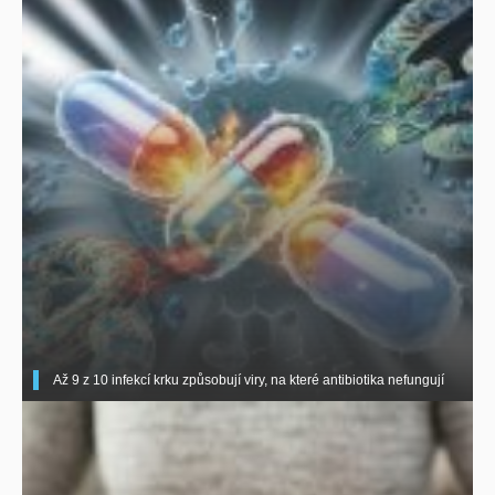
Až 9 z 10 infekcí krku způsobují viry, na které antibiotika nefungují